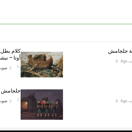
مة جلجامش
كلام بطل 
أوتا – نب
0
صوت 
جلجامش وال
صوت 
0