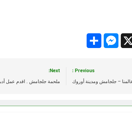
Share
Messenger
Snapc
X
Next:
Previous:
لمنا – جلجامش ومدينة أوروك
ملحمة جلجامش .. اقدم عمل أدبي ب