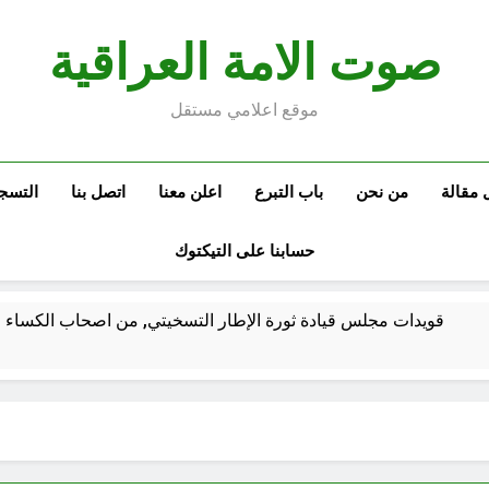
صوت الامة العراقية
موقع اعلامي مستقل
 مقالة
من نحن
باب التبرع
اعلن معنا
اتصل بنا
التسج
حسابنا على التيكتوك
قويدات مجلس قيادة ثورة الإطار التسخيتي, من اصحاب الكساء ا
الكاتبان باقر الزبيدي ورياض سعد يحذران من الجولاني (ح 2) (فاذا سجدوا فليكونوا من ورائكم)
اع الهوية الوطنية وجدلية بناء الدولة
من كان المست