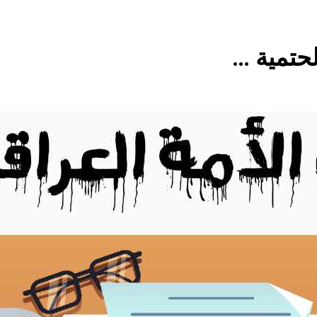
4 ساعات Ago
غزو الكويت 1990: قرار صدام حسين ودور دائرته العائلية في الحرب والاحتلال وعمليات النهب
حتمية …
السابع من آب يوم الشهيد الأشوري قيم الشهادة عند الأشوريين ودور الشهيد في صناعة التاريخ
الأسوأ والأحسن في تأريخ العراق الحديث
من و
14 ساعة Ago