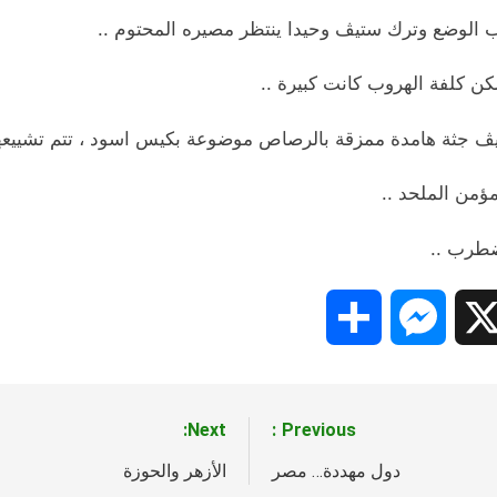
ب الوضع وترك ستيڤ وحيدا ينتظر مصيره المحتوم ..
كن كلفة الهروب كانت كبيرة ..
تيڤ جثة هامدة ممزقة بالرصاص موضوعة بكيس اسود ، تتم تشييعها
من الملحد ..
ضطرب ..
Share
Messenger
Snapc
X
Next:
Previous:
دول مهددة… مصر
الأزهر والحوزة