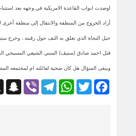
اوصدت ابواب القاعدة الامريكية في وجهه بعد استتبا
أراد الخروج من المنطقة والانتقال إلى منطقة أخرى ل
حبل النجاة الذي تعلق به التف حول رقبته ، وخرج س
قتل احمد صادق (ستيڤ) السني الشيعي المسيحي المؤ
ويبقى السؤال هل كان ضحية لعائلته ام لمجتمعه الم
hat
Viber
Telegram
WhatsApp
Twitter
Facebook
تصفّح
المقالات