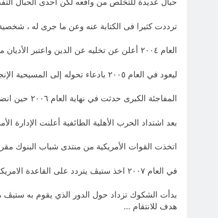
حبال عديدة للتخلص من واقعه لكن احدى الحبال التف
ترددت كثيرا فى الكتابة عنه وعن ما جرى له ، شخصي
العام ٢٠٠٤ أعلن عن تخليه عن الدين واعتبر الأديان محض اوهام وخرافة وبدأ ينظر بين الزملاء الآخرين بما اقتنع به لكنه تراجع بعد ما تعرض له من سخرية شديدة …
ليعود في العام ٢٠٠٥ بادعاء تحوله إلى المسيحية الإنجيلية ووضع الصليب في عنقه وابدل اسمه الى (ستيڤ) وانه تعمد وتخلص من الخطايا حسب ما أخبرني به آنذاك..
المفاجئة الكبرى حدثت في نهاية العام ٢٠٠٦ حين انضم ستيڤ الى جيش المهدي وارتدى الملابس السوداء قبل أن يطرد من صفوف التيار بسبب شكاوى كثيرة ..
بعد اشتداد الحرب الأهلية الطائفية أعلنت الإدارة الأ
اتخذت القوات الأمريكية من منتدى شباب البنوك مقرا 
في العام ٢٠٠٧ اخذ ستيڤ يتردد على القاعدة الامريكية بحجة تعلم اللغة الانكليزية والاستفادة من برامج لمساعدة الشباب ..
بدأت الشكوك تزداد حول الدور الذي يقوم به ستيڤ 
هدف للانتقام …