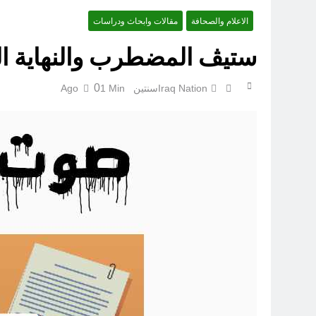
الاعلام والصحافة
مقالات وابحاث ودراسات
ستيڤ المضطرب والنهاية ال
0
Iraq Nation
سنتين Ago
1 Min
الكاتبان باقر الزبيدي ورياض سعد يحذران من الجولاني (ح 1) (وإذا كنت فيهم فأقمت لهم الصلاة فلتقم طائفة منهم معك وليأخذوا أٍسلحتهم)