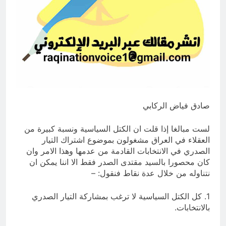
الجدل حول المسؤولية خلال الحرب
الإيرانية–العراقية
9 ساعات Ago
قراءة تحليليّة في الأبعاد القانونيّة
والسياسيّة للأتفاق الإطاري
9 ساعات Ago
صادق فياض الركابي
لست مبالغا إذا قلت ان الكتل السياسية ونسبة كبيرة من
العقلاء في العراق مشغولون بموضوع اشتراك التيار
الصدري في الانتخابات القادمة من عدمها وهذا الامر وان
كان محصورا بالسيد مقتدى الصدر فقط الا اننا يمكن ان
نتناوله من خلال عدة نقاط فنقول: –
1. كل الكتل السياسية لا ترغب بمشاركة التيار الصدري
بالانتخابات.