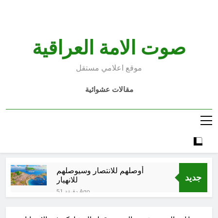
Ski
t
conten
صوت الامة العراقية
موقع اعلامي مستقل
مقالات عشوائية
أوصلهم للانتصار وسيوصلهم
جديد
للانهيار
51 دقيقة Ago
الانتحار / راي الفلسفة التجريدية
للانسان