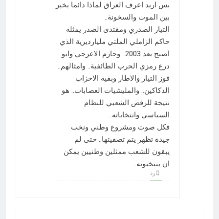
بس اريد اعرف العراق لماذا دائما يخير
بين الموت والسخونة..
التيار الصدري ومقتدى الصدر يمثله
حاكم الزاملي الملتي مليارديرية الذي
اصبح بعد 2003.. وحازم الاعرجي وابو
درع رمزي الحرب الطائفية.. وامثالهم..
فوز التيار والاطار وبقية الاحزاب
الدكاكين.. والمليشيات العصابات.. هو
نتيجة للرفض الشعبي للنظام
السياسي وانتخاباته..
فكل صوت ومشروع وطني ونخب
جيدة تظهر يتم تصفيتها.. حتى لم
يبقون للشعب ممثلين وطنيين يمكن
ان ينتخبونه..
رد