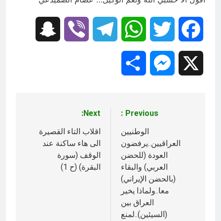
Snapchat
Viber
Telegram
WhatsApp
Twitter
Facebook
Share
Messenger
X
Next:
Previous:
تصفّح
المقالات
الوطنيين
اقلاب التاء القصيرة
العراقيين..يرفضون
الى هاء ساكنة عند
العودة (للحضن
الوقف (سورة
العربي) والبقاء
البقرة) (ح 1)
(بالحضن الإيراني)
معا..ولماذا يخير
العراق بين
(السيئين)..لمنع