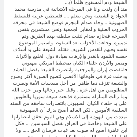
وأحكام الشرائع والأديان
الشيعة ودم المسفوح ظلما (/…
11 ساعة Ago
منذ أن ولدت وانا في المرحله الابتدائية في مدرسة محمد
سَأُنَبِّئُكَ بِتَأْوِيلِ مَا لَمْ تَسْتَطِعْ فهمه في
الجواد ع الشيعية ونحن نتعلم …. فلسطين عربية فلتسقط
“اتفاقية مكة” شرطي الناتو الخليجي
الصهيونية… وجاء صدام المجرم فوضع الشيعة في محرقه
النووي الجديد لتحجيم دور إيران وفصائلها
14 ساعة Ago
الحروب العبثية والمقابر الجمعية ونحن مستمرين بنقس
الولائية وحتى إسرائيل؟
الصرخه فنحازه صدام لتثبت سلطنه بهذه الطريق وتم
تدميره. وجاءت الأحزاب بعد السقوط واستمر الموضوع
نفسه بحبهم للقدس الشريف فقتله الشيعة على يد أسلاف
حضنه التلمود بالغدر والإرهاب بقيادة دول الخليج والأتراك
ومصر والأردن حلفاء الكيان بمخطط امريكي صهيوني
فانتفضت إيران والمرجعية وانتصرت الشيعة بفضل الحشد
ودخلت غزة في طوفانها الأقصى لتصبح الصورة أكثر وضوح
والشيعة تنزف دما طاهرا من أجل مقدسات الأمة ونصرت
المظلومين من اهل غزة . وقتل خير رجالها ومن حزب الله
وما زالت المنازله مستمرة فذبحت شيعة سوريا والعلويين
على يد حلفاء الكيان الصهيوني بانتصارات ساحقه من السنه
السلفية الأمويين . لكن العالم أصبح يدرك أن الصهيونية
تمددت من اليهودية إلى الاسلام وهي اليوم تحقق انتصاراتها
على الشيعة وخاصتا في العراق بفضل السياسين … فكل
ابن عاهرة أصبح له صوت بعد غياب فرسان الحق ….. ولا
اقول الا حسبي الله ونعم الوكيل… عصام الصميدعي