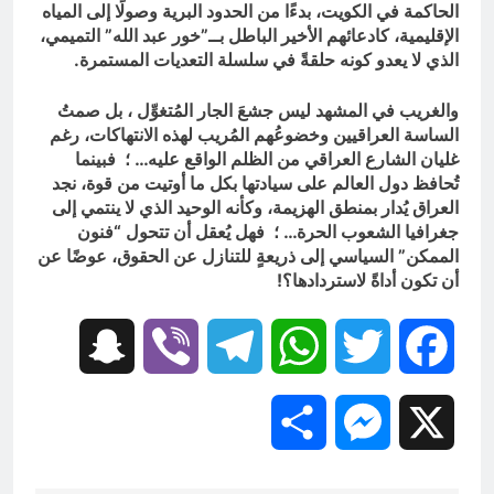
الحاكمة في الكويت، بدءًا من الحدود البرية وصولًا إلى المياه
الإقليمية، كادعائهم الأخير الباطل بــ”خور عبد الله” التميمي،
الذي لا يعدو كونه حلقةً في سلسلة التعديات المستمرة.
والغريب في المشهد ليس جشعَ الجار المُتغوِّل ، بل صمتُ
الساسة العراقيين وخضوعُهم المُريب لهذه الانتهاكات، رغم
غليان الشارع العراقي من الظلم الواقع عليه… ؛ فبينما
تُحافظ دول العالم على سيادتها بكل ما أوتيت من قوة، نجد
العراق يُدار بمنطق الهزيمة، وكأنه الوحيد الذي لا ينتمي إلى
جغرافيا الشعوب الحرة… ؛ فهل يُعقل أن تتحول “فنون
الممكن” السياسي إلى ذريعةٍ للتنازل عن الحقوق، عوضًا عن
أن تكون أداةً لاستردادها؟!
Snapchat
Viber
Telegram
WhatsApp
Twitter
Facebook
Share
Messenger
X