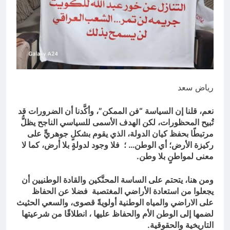
المنافي.. ووصايا لم تُنفذ
13 ساعة Ago
لوحة النشوة / راي الفلسفة
التجريدية للانسان
13 ساعة Ago
رياض سعد
نعم، قلنا إن السياسة “فن الممكن”، وأكَّدنا أن الضرورات قد
تُبيح المحظورات، لكن الهدف الأسمى للسياسي الناجح يظلُّ
مرتبطًا بحفظ كيان الدولة، الذي يقوم بشكلٍ جوهريٍّ على
ركيزة الأرض؛ أي الوطن… ؛ فلا وجود لدولةٍ بلا أرض، كما لا
معنى لمواطنٍ بلا وطن.
ومن هنا، يتحتم على الساسة المحنَّكين والقادة الوطنيين أن
يجعلوا من استعادة الأراضي المغتصبة فضلا عن الحفاظ
على الاراضي والمياه الوطنية أولويةً قصوى، والسعي الحثيث
لضمها إلى الوطن الأم والحفاظ عليها ، انطلاقًا من شرعيتها
التاريخية والحقوقية.