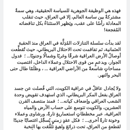
فهذه هي الوظيفة الجوهرية للسياسة الحقيقية، وهي سمةٌ
مشتركةٌ بين ساسة العالم، إلا في العراق، حيث تنقلب
المعادلة رأسًا على عقب، ويَظهر الاستثناءُ بكل تناقضاته
المُفجعة!
لقد بدأت سلسلة التنازلات المُذِلَّة في العراق منذ الحقبة
العثمانية، ثم تفاقمت تحت الاحتلال البريطاني، حيث تُقطِّعت
أوصالُ الأرض العراقية شرقًا وغربًا وشمالًا وجنوبًا… ؛ فدول
الجوار، وبدعمٍ من قوى الاحتلال وعملاء الداخل، اغتصبت
مساحاتٍ شاسعةً من الأراضي العراقية … ، وظلَمًا طال حتى
البحر والنهر.
ولا يُجادل عاقلٌ في عراقية الكويت، التي فُصلت عن جسد
العراق بفعل المكر البريطاني، الذي استهدف تقويض وحدة
الشعب العراقي وإضعاف كيانه… ؛ فمنذ منتصف القرن
العشرين، والكويت تتوسع على حساب الأرض والمياه
العراقية، عبر مخططاتٍ استعماريةٍ تارةً، ورشاوى وعملاء
وخونة تارةً أخرى… ؛ فكل عقدٍ زمنيٍ يُسجِّل اغتصابًا جديدًا
لقطعةٍ من العراق، تحت ذرائعَ واهيةٍ تلفَّعَت بها النخبة