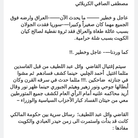
“اتفاقية مكة” شرطي الناتو الخليجي
مصطفى الصافي الكربلائي
النووي الجديد لتحجيم دور إيران وفصائلها
14 ساعة Ago
الولائية وحتى إسرائيل؟
اشهر لوحة عالمية للموت / راي
عاجل و خطير ——– ما يحدث الآن——-العراق وارضه فوق
الفلسفة التجريدية للانسان
الجميع مهما كان صغيراً وكبيرا—-سوريا فقدت الجولان
14 ساعة Ago
بسبب عائلة طغاة والعراق فقد ثروة نفطية لصالح كيان
الكويت بسبب شلة حرامية.
كما وردنا—- عاجل وخطير .!!
سيتم إغتيال القاضي وائل عبد اللطيف من قبل الفاسدين
مثلما اغتيل أحمد الچلبي حينما كشف فسادهم ثم مشوا
في جنازته ضاحكين .!!! مثلما حدث في سرقه القرن وكان
أبطالها جوحي ونور زهير وهيثم الجبوري حينما ظهر نور وقال
أريد محاكمه علنيه أمام الرأي العام لكشف جميع المتورطين
معي من حيتان الفساد كبار الأحزاب السياسية والوزراء –
القاضي وائل عبد اللطيف؛ رسائل سرية بين حكومة المالكي
كانت قد بدأت واستمرت الى زمن حيدر العبادي والكويت
مفادها :