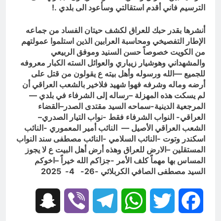
الترسيم فاني أقدم استقالتي وسأعود الى بلدي .!
أنشرها بقدر حبك للعراق لكشف حيتان الفساد من جماعه
الإطار التفصيخي ومحاسبة العرابين الذين استلموا عمولتهم
من الكويت خصوصاً حسن السنيد وموفق الربيعي
والمشهداني وهوشيار زيباري والعوائل السته الكبار معروفه
للجميع —الله ورسوله وأهل بيته ع يقولون من قتل على
أرضه وماله وشرفه فهوا شهيد فلاخير بالشعب العراقي أن
لم يسكت هذه المهزلة –رساله إلى الشرفاء في بلدي —
المرجعية الدينية-سماحه السيد مقتدى الصدر–القضاء
العراقي- النواب الشرفاء فقط -نواب التيار الصدري–
الشعب العراقي الأصيل — النائب أمير المعموري -النائب
اسكندر وتوت -النائب السلامي -النائب مصطفى سند النواب
المستقلين –الارض للعراق وهذه أرض أهل البيت ع لا يجوز
المساس بها مهماً كلف الأمر -جزاكم الله خيراً –اخوكم
السيد مصطفى الصافي الكربلائي -26- 4- 2025
Snapchat
Viber
Telegram
WhatsApp
Twitter
Facebook