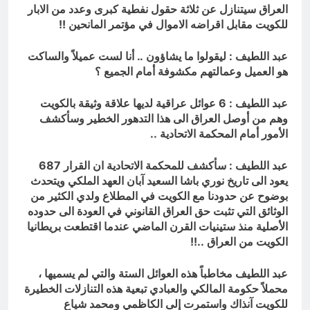
العراق سيتنازل عن ثلاثة حقول نفطية كبرى وعدد من الابار
للكويت مقابل اقراضه الاموال في مؤتمر المانحين !!
عبد اللطيف : ليقولوا ما يشاؤون .. أنا لست عميلاً والساكت
هو العميل وعمالتهم مكشوفة أمام الجميع ؟
عبد اللطيف : 6 عوائل عراقية لديها علاقة وثيقة بالكويت
وهم من أوصل العراق الى هذا التدهور الخطير وسأكشف
الأمور أمام المحكمة الاتحادية ..
عبد اللطيف : سأكشف للمحكمة الاتحادية ان القرار 687
يعود الى تاريخ نوري باشا السعيد آبان العهد الملكي ويتحدث
بوضوح عن حدودنا مع الكويت في المطلاع ولدي الكثير من
الوثائق التي تثبت حق العراق القانوني في العودة الى حدوده
الأصلية منذ ستينيات القرن الماضي عندما اقتطعت بريطانيا
الكويت من العراق ..!!
عبد اللطيف مخاطباً هذه العوائل الستة والتي لم يسميها ،
محملاً حكومة المالكي والعبادي تبعية هذه التنازلات الخطيرة
للكويت آنذاك واستمرت إلى الكاظمي ومحمد شياع