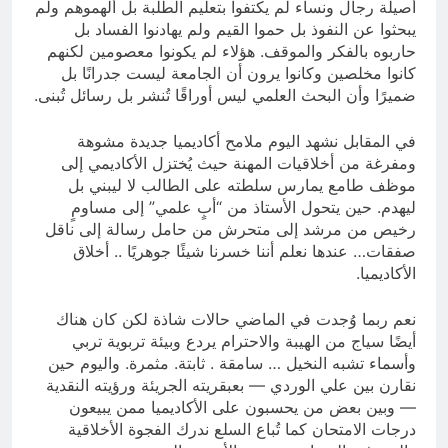
أصيلة رجال ونساء لم يكتفوا بتعليم الطلبة بل ألهموهم ولم
يبحثوا عن النفوذ بل حموا القيم ولم يهادنوا الفساد بل
حاربوه بالفكر والموقف. هؤلاء لم يكونوا معصومين لكنهم
كانوا مخلصين وكانوا يرون أن الجامعة ليست جدرانًا بل
ضميرًا وأن البحث العلمي ليس أوراقًا تُنشر بل رسائل تُبنى.
في المقابل نشهد اليوم ملامح أكاديميا جديدة مشوهة
ومفرغة من أخلاقيات المهنة حيث يُختزل الأكاديمي إلى
موظف طامع يمارس سلطته على الطالب لا ليبني بل
ليهدم. حين يتحول الأستاذ من “أبٍ علمي” إلى مساومٍ
رخيص من مرشد إلى متحرش من حامل رسالة إلى ناقل
صفقات… عندها نعلم أننا خسرنا شيئًا جوهريًا .. أخلاق
الأكاديميا.
نعم ربما وُجدت في الماضي حالات شاذة لكن كان هناك
أيضًا سياج من الهيبة والاحترام يردع وبيئة تربوية تربي
وأسماء تشبه النخيل … سامقة . ثابتة. مثمرة. واليوم حين
نقارن بين علي الوردي — بعبقريته الجريئة ورؤيته النقدية
— وبين بعض من يحسبون على الأكاديميا ممن يبيعون
درجات الامتحان كما تُباع السلع ندرك الفجوة الأخلاقية