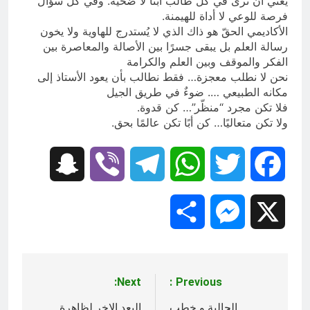
يعني أن ترى في كل طالب ابنًا لا ضحية. وفي كل سؤال
فرصة للوعي لا أداة للهيمنة.
الأكاديمي الحقّ هو ذاك الذي لا يُستدرج للهاوية ولا يخون
رسالة العلم بل يبقى جسرًا بين الأصالة والمعاصرة بين
الفكر والموقف وبين العلم والكرامة
نحن لا نطلب معجزة… فقط نطالب بأن يعود الأستاذ إلى
مكانه الطبيعي …. ضوءٌ في طريق الجيل
فلا تكن مجرد “منظّر”… كن قدوة.
ولا تكن متعاليًا… كن أبًا تكن عالمًا بحق.
Snapchat
Viber
Telegram
WhatsApp
Twitter
Facebook
Share
Messenger
X
Next:
Previous:
تصفّح
الجالية و خطب
البعد الاخر لظاهرة