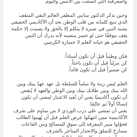
والمعرفية التي اتسعت بين الأمس واليوم.
وحين نذكر الدكتور سامي المظفر العالم النقي المثقف
الذي تنبع كلماته من قلب الوطن نجد أن الأكاديمي الحقيقي
يشبه النبي في صبره لا يتكلم إلا بالحق ولا يصمت إلا حكمة.
يقف موقفًا حتى لو خسر منصبه لأنه يدرك أن الثمن
الحقيقي هو خيانة العلم لا خسارة الكرسي.
فكن وطنياً قبل أن تكون أستاذاً.
كن مربّياً قبل أن تكون باحثاً.
كن ضميراً قبل أن تكون قائداً.
العلم ليس زينة ولا سلماً للسلطة بل عهد عهدٌ بينك وبين
الله بينك وبين طلابك بينك وبين الوطن والعهد لا يُنقض.
أن تكون أكاديميًا يعني أن تُعيد الاعتبار لمعنى أن تكون
إنسانًا أولاً ثم عالِمًا.
يعني أن تمشي على درب الوردي لا من ساوم على شرف
الأكاديمية ممن انتهكوا عرض العلم قبل أن يُهينوا الطالب
فحوّلوا منبر المعرفة إلى سوقٍ للمصالح ومن القاعات
مسارحَ للتملق والانحدار المتاجر بالشرف.