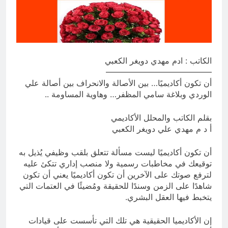
أسماء الله الحسنى)
13 ساعة Ago
الكاتبان باقر الزبيدي ورياض سعد يحذران
من الجولاني (ح 5) (لو تغفلون عن
أسلحتكم وأمتعتكم فيميلون عليكم ميلة
13 ساعة Ago
واحدة)
الكاتب : ادم مهدي دويغر الكعبي
—————————————
أن تكون أكاديميًا… بين الأصالة والانحراف بين أصالة علي
الوردي وبلاغة سامي المظفر… وهاوية المساومة ..
بقلم الكاتب والمحلل الأكاديمي
أ د م مهدي علي دويغر الكعبي
أن تكون أكاديميًا ليست مسألة تتعلق بلقب وظيفي يُذيل به
توقيعك في مخاطبات رسمية ولا منصب إداري تتكئ عليه
لترفع صوتك على الآخرين أن تكون أكاديميًا يعني أن تكون
شاهدًا على الزمن وسندًا للحقيقة ومُضيئًا في العتمات التي
يتخبط فيها العقل البشري.
إن الأكاديميا الحقيقية هي تلك التي تأسست على قيادات