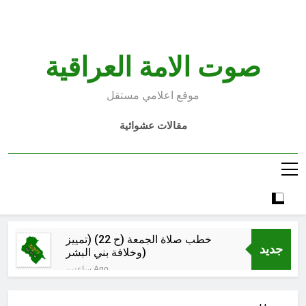
Ski
t
conten
صوت الامة العراقية
موقع اعلامي مستقل
مقالات عشوائية
خطب صلاة الجمعة (ح 22) (تمييز
جديد
وخلافة بني البشر)
ساعتين Ago
الكاتبان باقر الزبيدي ورياض سعد يحذران
من الجولاني (ح 4) (وليأخذوا حذرهم