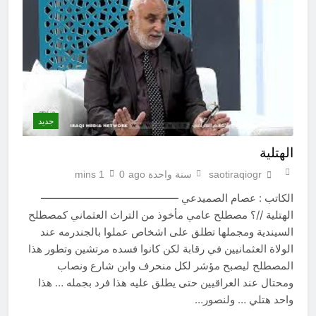
جديد
الهتلية
saotiraqiogr
سنة واحدة ago
0
1 mins
الكاتب : عصام الصميدعي —————————————
الهتلية //؟ مصطلح عامي مأخوذ من التراث العثماني كمصطلح
السيندية ومجملها تطلق على اشخاص عملوا بالجندرمه عند
الولاة العثمانيين في رقابة لكن كانوا فسده مرتشين وتطور هذا
المصطلح ليصبح مؤشر لكل منحرف وابن شارع ونصاب
ومحتال عند العراقيين حتى يطلق عليه هذا فرد بجمله … هذا
واحد هتلي … ولنصور…