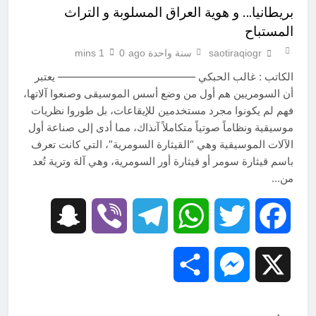
بريطانيا… و هوية العراق المسلوبة و التراث
المستباح
saotiraqiogr
سنة واحدة ago
0
1 mins
الكاتب : غالب الحبكي ————————————— يعتبر
أن السومريين هم أول من وضع أسس الموسيقى وصنعوا آلاتها،
فهم لم يكونوا مجرد مستخدمين للإيقاعات، بل طوروا نظريات
موسيقية ونظاماً صوتياً متكاملاً آنذاك، مما أدى إلى صناعة أول
الآلات الموسيقية وهي “القيثارة السومرية”، التي كانت تعرف
باسم قيثارة سومر أو قيثارة أور السومرية، وهي آلة وترية تُعد
من…
Snapchat
Viber
Telegram
WhatsApp
Twitter
Facebook
Share
Messenger
X