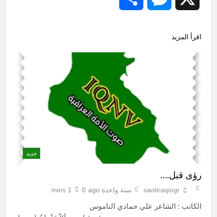
اقرأ المزيد
جديد
رؤى قبل….
saotiraqiogr
سنة واحدة ago
0
1 mins
الكاتب : الشاعر علي حمادي الناموس