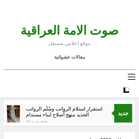
Ski
t
conten
صوت الامة العراقية
موقع اعلامي مستقل
مقالات عشوائية
استقرار استلام الرواتب وسُلَّم الرواتب
جديد
الجديد منهج أصلاح لبناء مستدام
33 دقيقة Ago
صيف العراق وبغداد… المعتدل بين
السخرية الرقمية (سوالف) والحقيقة