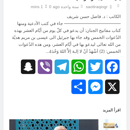
saotiraqiogr
سنة واحدة ago
0
1 mins
الكاتب : د. فاضل حسن شريف
————————————— جاء في كتب الأدعية ومنها
كتاب مفاتيح الجنان: أن يدعو في كلّ يوم من أيّام العشر بهذه
الدّعوات الخمس وقد جاء بها جبرئيل الى عيسى بن مريم هديّة
من الله تعالى ليدعو بها في أيّام العشر، ومن هذه الدّعوات
الخمس: (2) اَشْهَدُ اَنْ لا اِلـهَ اِلاَّ اللهُ وَحْدَهُ…
Snapchat
Viber
Telegram
WhatsApp
Twitter
Facebook
Share
Messenger
X
اقرأ المزيد