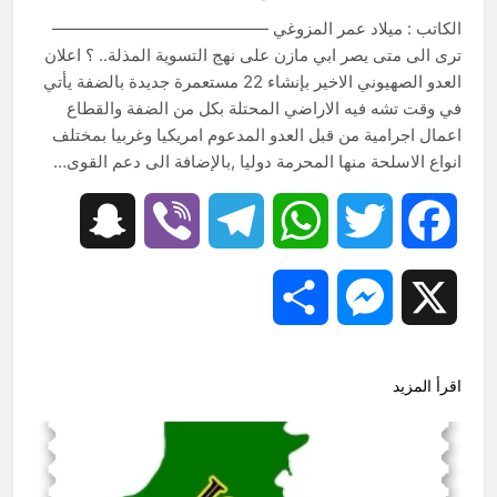
من الجولاني (ح 2) (فاذا سجدوا فليكونوا
من ورائكم)
الكاتب : ميلاد عمر المزوغي —————————————
6 ساعات Ago
من كان المستفيد الأكبر من الغزو
ترى الى متى يصر ابي مازن على نهج التسوية المذلة.. ؟ اعلان
العراقي للكويت؟
العدو الصهيوني الاخير بإنشاء 22 مستعمرة جديدة بالضفة يأتي
7 ساعات Ago
في وقت تشه فيه الاراضي المحتلة بكل من الضفة والقطاع
اعمال اجرامية من قبل العدو المدعوم امريكيا وغربيا بمختلف
انواع الاسلحة منها المحرمة دوليا ,بالإضافة الى دعم القوى…
Snapchat
Viber
Telegram
WhatsApp
Twitter
Facebook
Share
Messenger
X
اقرأ المزيد