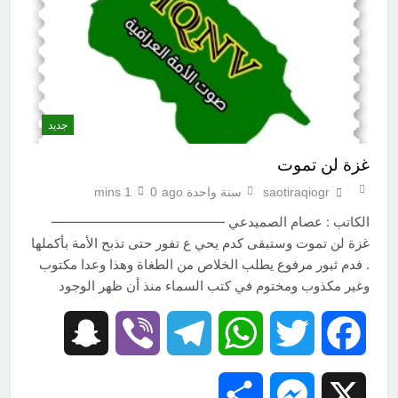
جديد
غزة لن تموت
saotiraqiogr
سنة واحدة ago
0
1 mins
الكاتب : عصام الصميدعي —————————————
غزة لن تموت وستبقى كدم يحي ع تفور حتى تذبح الأمة بأكملها
. فدم ثبور مرفوع يطلب الخلاص من الطغاة وهذا وعدا مكتوب
وغير مكذوب ومختوم في كتب السماء منذ أن ظهر الوجود
Snapchat
Viber
Telegram
WhatsApp
Twitter
Facebook
Share
Messenger
X