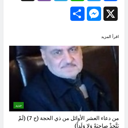
Share
Messenger
X
اقرأ المزيد
جديد
من دعاء العشر الأوائل من ذي الحجة (ح 7) (لَمْ
يَتَّخِذْ صاحِبَةً وَلا وَلَداً)