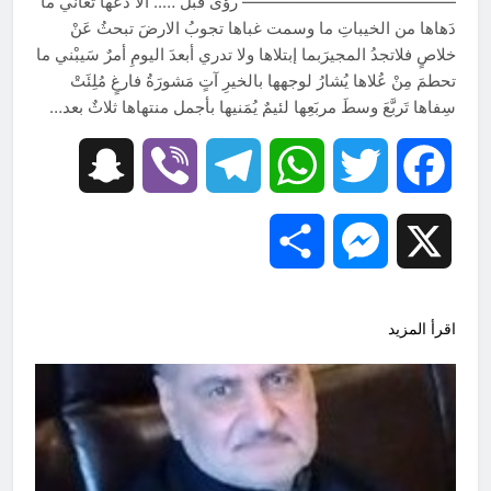
————————————— رؤى قبل ….. ألاّ دَعْها تُعاني ما
دَهاها من الخيباتِ ما وسمت غباها تجوبُ الارضَ تبحثُ عَنْ
خلاصٍ فلاتجدُ المجيرَبما إبتلاها ولا تدري أبعدَ اليومِ أمرٌ سَيبْني ما
تحطمَ مِنْ عُلاها يُشارُ لوجهها بالخيرِ آتٍ مَشورَةُ فارغٍ مُلِئَتْ
سِفاها تَربَّعَ وسطَ مربَعِها لئيمٌ يُمَنيها بأجمل منتهاها ثلاثٌ بعد…
Snapchat
Viber
Telegram
WhatsApp
Twitter
Facebook
Share
Messenger
X
اقرأ المزيد