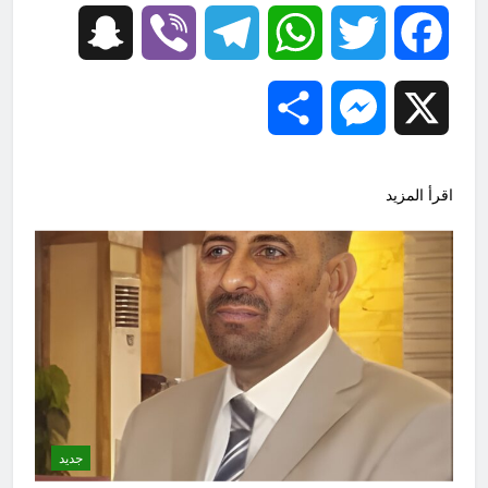
Snapchat
Viber
Telegram
WhatsApp
Twitter
Facebook
Share
Messenger
X
اقرأ المزيد
جديد