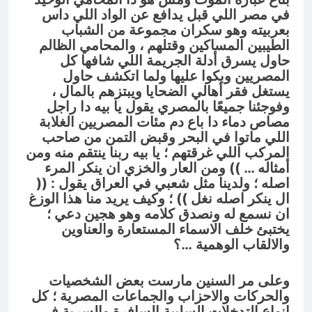
في مصر اللي قبل يدافع عن الواد اللي داس
بعربيته وهو سكران مجموعة من الشباب
الطيبين المساكين وقتلهم ، والمحامي الظالم
حاول يسرق أدلة الجريمة اللي شافها كل
المصريين وبكوا عليها ولما اتكشف حاول
يستغل فقر أهالي الضحايا ويبتزهم بالمال ،
وفوجئنا جميعًا بالمصري يقول يا بيه دا راجل
مصاص دماء دا باع دم مئات المصريين الغلابة
اللي ماتوا في البحر وقبض التمن من صاحب
المركب اللي غرقتهم
؛
يا بيه ربنا ينتقم منه ومن
أمثاله
… )) ومن العار والخزي ان ينكر المرء
اصله ؛ ولدينا مثل شعبي في العراق يقول : ((
ال ينكر اصله نغل )) ؛ وكيف يريد منا هذا الوزغ
ان نسمع له ونصدق كلامه وهو هجين دعي ؛
يختبئ خلف الاسماء المستعارة والعناوين
والالقاب الوهمية …؟
وعلى مر السنين مارست بعض الشخصيات
والحركات والاحزاب والجماعات المصرية ؛ كل
انواع التدخلات السلبية السافرة والسرية في