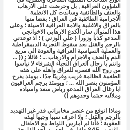
الشؤون العراقية , بل وحرضت على الارهاب
والعنف والطائفية وساندت كل الانظمة
الاجرامية الطائفية في العراق ؛ بغضا منها
بالعراق والاغلبية والامة العراقية الاصيلة ؛ وعلى
هذا المنوال سار الكدع الارهابي الاخوانجي
المدعو كذبا وزورا ( علي الوزني ) ؛ اذ توعدني
بالرجم والقتل بعد سقوط التجربة الديمقراطية
والعملية السياسية العراقية والعودة الى مربع
الدم والعنف والاجرام والارهاب … ؛ قائلا : (( …
وانتم يا رجال العراق النجباء الشرفاء لا تيأسوا
من روح الله فنصره للعراق وأهله على هذه
الطغمة الظالمة قريب وقريبًا جدًا ، يومئذ يفرح
المؤمنون بنصر الله .
.. ؛
ويومئذ يرجم العراقيون
ابا رغال العراق المدعو رياض سعد واسياده
وملاليه حيثما وجدوهم ))
وماذا اتوقع من عنصر مخابراتي قذر غير التهديد
بالرجم والقتل ؛ ولا اعرف سببا وجيها لهذه
العقوبة ؛ فأنا لم امارس اللواط مع الاطفال
واغتصب 845 طفل في احد مساجد الفلوجة ,