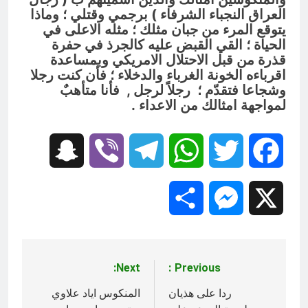
العراق النجباء الشرفاء ) برجمي وقتلي ؛ وماذا
يتوقع المرء من جبان مثلك ؛ مثله الاعلى في
الحياة ؛ القي القبض عليه كالجرذ في حفرة
قذرة من قبل الاحتلال الامريكي وبمساعدة
اقرباءه الخونة الغرباء والدخلاء ؛ فأن كنت رجلا
وشجاعا فتقدّم ؛ رجلاً لرجل , فأنا متأهبٌ
لمواجهة امثالك من الاعداء .
Snapchat
Viber
Telegram
WhatsApp
Twitter
Facebook
Share
Messenger
X
Next:
Previous:
تصفّح
المقالات
ردا على هذيان
المنكوس اياد علاوي