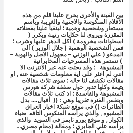
السخرية الرقمية (سوالف) والحقيقة
العلمية
10 ساعات Ago
المخطط البياني للموت / راي الفلسفة
بين الفينة والأخرى يخرج علينا قلم من هذه
التجريدية للانسان
الأقلام المنكوسة والاجنبية والغريبة وباسم
مستعار وشخصية وهمية ؛ ليتقيأ علينا بفضلاته
10 ساعات Ago
المقززة ويروي لنا حكايات رتيبة ويكرر (
اسطوانات مخرومة ) أكل الدهر عليها وشرب ؛
فمن الشخصية الوهمية ( جلال الوزير ) الى
المدعو ( علي الوزني – مجهول الاصل والهوية –
) تستمر هذه المسرحيات المخابراتية
المشبوهة
؛ وقد بحثت عنه عبر الانترنت الا
انني لم اعثر على اية معلومات شخصية عنه , او
مقالات تكشف لنا حاله ؛ سوى ثلاث مقالات
يتيمة وكلها تدور حول صفقة شركة هورس
المشبوهة والفاسدة ؛ اذ كتب ثلاث مقالات
وبنفس الفترة تقريبا وهي : ((
أفيال…. بدل
الطائرات
)) في موقع شبكة اخبار العراق
المشبوه , والذي يرأسه المنكوس التافه ضياء
الكواز , و موقع يورو تايمز في السويد والذي
يرأسه علي الجابري ؛ ومقالة (
محام مصري…
تسبب بخسارة العراق مليار دولار
) والتي