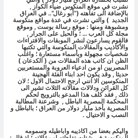
نشرت في موقع المنكوس ضياء الكواز ,
بالإضافة الى تفاهته (
“أبو رغال”.. في العراق
الجديد
) والتي نشرت في عدة مواقع منكوسة
ومشبوهة ومنها : موقع رسالة بوست , وموقع
مجلة كل العرب … ؛ والحبل على الجرار ,
فالقوم يسارعون لنشر الموبقات والافتراءات
والأكاذيب والمقالات المنكوسة والتي تكتبها
شخصيات مجهولة وبأسماء مستعارة ؛ واغلب
الظن ان كاتب هذه المقالات من ( الكدعان )
المصريين او من ادعياء العروبة والمستعربين
حديثا , وقد يكون احد ابناء الفئة الهجينة
المنكوسين الا انني ارجح الاحتمال الاول ؛ لان
كل القرائن ودلالات مقالاته الثلاث تشير الى
ذلك , فقد كلف هذا المدعو بالترويج لحكم
المحكمة المصرية الباطل , وشرعنة المطالبة
المصرية بأخذ مليار دولار من العراق ؛ بالباطل و
النصب و الاحتيال .
واليكم بعضا من اكاذيبه واباطيله وسمومه
المنكوسة في شتات تفاهاته او مقالاته ؛ اذ قال :