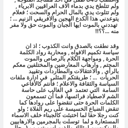
ولم تتلطخ يدي بدماء الاف العراقيين الابرياء ,
ولم تتلوث يدي بالمال الحرام والسحت ؛ فعلام
يتوعدني هذا الكدع الهجين والافريقي الزنيم … ؛
تهددني بالموت ايها الجبان والموت حق ولا مفر
منه …؟؟!!
وقد نطقت بالصدق وانت الكذوب ؛ اذ ان
سياسة تكميم الافواه , ومحاربة رواد الكلمة
الحرة , ومواجهة الكلام بالرصاص والموت
المحتم , وارهاب المعارضين والمختلفين معكم
بالرأي , والاعتقالات والمطاردات وتقييد
الحريات … ؛ طريقتكم المثلى في ادارة ملفات
السياسة والثقافة والاعلام ؛ فأنتم كالأفاعي
السامة التي تعتمد في الغالب على حاسة
الشم لاصطياد فرائسها، فما أن تسمعون
الكلمات الحرة حتى تنقضوا على روادها كما
تنقض الضباع الخسيسة على ريم الفلاة ؛ ولو
كنت رجلا حقا لما اختبئت كالجبناء خلف الاسماء
المستعارة و لما توسلت بالمجرمين والارهابيين
والمنكوسين امثالك والذين اسميتهم ب ( رجال