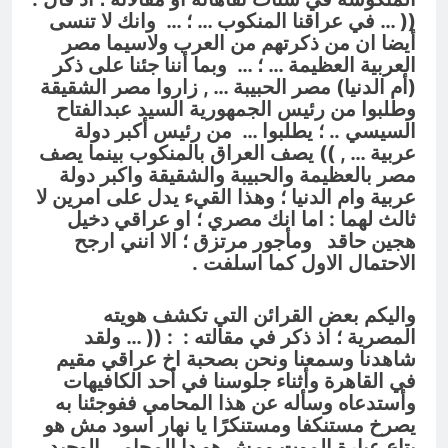
(( …
في عراقنا المنكوب
… ؛ …
وانك لا تنسى
أيضا ان من ذكرتهم من العرب ولاسيما مصر
العربية العظيمة
… ؛ …
وبما أننا جئنا على ذكر
(أم الدنيا) مصر الحبيبة … , زاروا مصر الشقيقة
وطلبوا من رئيس الجمهورية السيد عبدالفتاح
السيسي .. ؛ يطلبوا … من رئيس أكبر دولة
عربية … ,
)) يصف العراق بالمنكوب بينما يصف
مصر بالعظيمة والحبيبة والشقيقة واكبر دولة
عربية وام الدنيا ؛ وهذا القيء يدل على امرين لا
ثالث لهما : اما انك مصري ؛ او عراقي دخيل
هجين حاقد ومأجور مرتزق ؛ الا انني ارجح
الاحتمال الاول كما اسلفت .
واليكم بعض القرائن التي تكشف هويته
المصرية ؛ اذ ذكر في مقالته : : (( …
ولقد
شاهدنا وسمعنا ونحن بصحبة اخ عراقي مقيم
في القاهرة وأثناء جلوسنا في أحد الكافيهات
وأستدعاه وسأله عن هذا المحامي ففوجئنا به
يصرخ مستنكفا ومستنكرًا يا نهار اسود مش هو
بتاع عبارة الموت ومش هو دا المحامي الوحيد