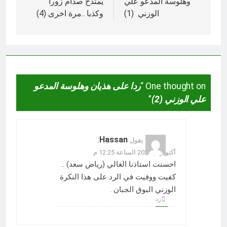
وهلوسة المدعو علي
يمتدح صدام زورا
الوزني (1)
وكذبا ..مرة اخرى (4)
One thought on “
ردا على هذيان وهلوسة المدعو
علي الوزني (2)
”
:
Hassan
يقول
أكتوبر 6, 2023 الساعة 12:25 م
احسنت استاذنا الغالي (رياض سعد) ..
كفيت ووفيت في الرد على هذا النكرة
الوزني البوق الجبان .
رد