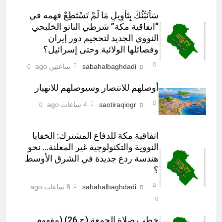
سَأُنَبِّئُكَ بِتَأْوِيلِ مَا لَمْ تَسْتَطِعْ فهمه في
“اتفاقية مكة” شرطي الناتو الخليجي
النووي الجديد لتحجيم دور إيران
وفصائلها الولائية وحتى إسرائيل؟
sabahalbaghdadi
ساعتين ago
0
أوصلهم للانتصار وسيوصلهم للانهيار
saotiraqiogr
4 ساعات ago
0
اتفاقية مكة للدفاع المشترك: الخفايا
النووية والتكنولوجية غير المعلنة… نحو
هندسة ردع جديدة في الشرق الأوسط
؟
sabahalbaghdadi
8 ساعات ago
0
خطب صلاة الجمعة (ح 26) (مفهوم