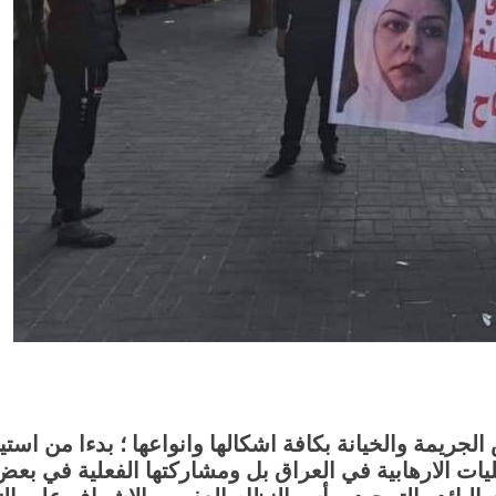
يمة والخيانة بكافة اشكالها وانواعها ؛ بدءا من استيلا
يات الارهابية في العراق بل ومشاركتها الفعلية في بع