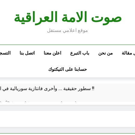
صوت الامة العراقية
موقع اعلامي مستقل
 مقالة
من نحن
باب التبرع
اعلن معنا
اتصل بنا
التسج
حسابنا على التيكتوك
سطور حقيقية … وأخرى فانتازية سوريالية في الحقبة الديستوبية مع مؤسساتنا الصحية !!
كتب ثقافية جديدة …دَردَشَاتٌ ومُشَاكَسَا
من راسمالية الدولة الى راسمالية ال
كلمات قرآنية لها علاقة بمشاة أربعين الحسين: تسقي، آثر (ح 11)