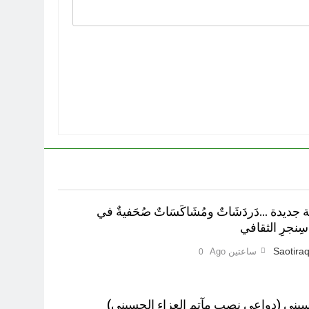
 جديدة …دَردَشَاتٌ ومُشَاكَسَاتٌ صُحَفيةٌ في
ِنجرِ الثقافي
Saotiraq
ساعتين Ago
0
ي (دواعي نصب مآتم العزاء الحسيني)