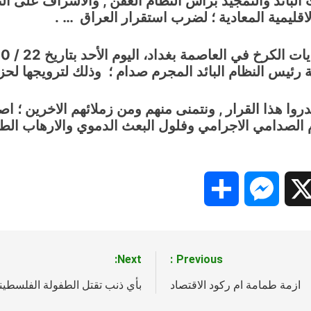
ث البائد والتمجيد برأس النظام العفن , والاشراف على الت
لاقليمية المعادية ؛ لضرب استقرار العراق … .
رخ في العاصمة بغداد، اليوم الأحد بتاريخ 22 / 10 / 2023،
ئيس النظام البائد المجرم صدام ؛ وذلك لترويجها لحز
روا هذا القرار , ونتمنى منهم ومن زملائهم الاخرين ؛ اص
م الصدامي الاجرامي وفلول البعث الدموي والارهاب الطا
Share
Messenger
Snapc
X
Next:
Previous:
ازمة طمامة ام ركود الاقتصاد
بأي ذنب تقتل الطفولة الفلسطيني