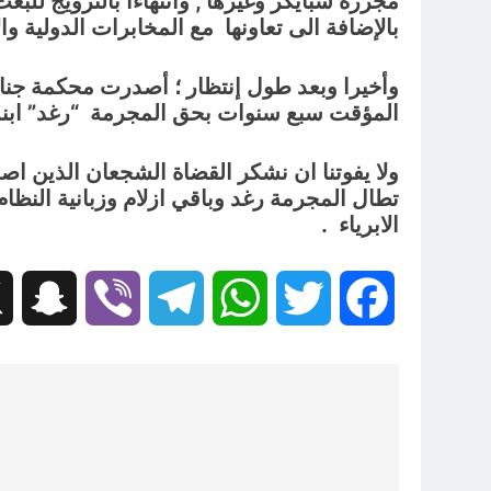
مجزرة سبايكر وغيرها , وانتهاءا بالترويج للبع
بالإضافة الى تعاونها مع المخابرات الدولية وا
وأخيرا وبعد طول إنتظار
؛
أصدرت محكمة جنايات الك
المؤقت سبع سنوات بحق المجرمة “رغد” ابنة ر
ولا يفوتنا ان نشكر القضاة الشجعان الذين اصد
تطال المجرمة رغد وباقي ازلام وزبانية النظا
الابرياء .
hat
Viber
Telegram
WhatsApp
Twitter
Facebook
تصفّح
المقالات