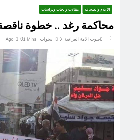
الاعلام والصحافة
مقالات وابحاث ودراسات
عْاشُورْاءُالسَّنَةُ الثَّالِثةَ عشَرَة(٢٢)[إِنتفاضةُ صفَر…تمرُّدٌ حُسَينيٌّ][ب]
محاكمة رغد .. خطوة ناقصة
0
صوت الامة العراقية
3 سنوات Ago
1 Mins