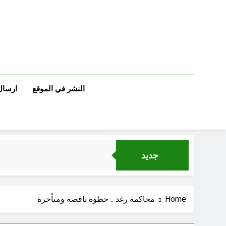
Ski
t
conten
النشر في الموقع
ارسال
جديد
Home
محاكمة رغد .. خطوة ناقصة ومتأخرة
مجلس حسيني (دواعي نصب مآتم العزاء الحسيني)