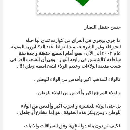
انتهت الحرب… لكن لم ينتهي
الموت
19 ساعة Ago
حسن حنظل النصار
ما جرى ويجري في العراق من كوارث تندى لها جباه
الشرفاء وغير الشرفاء ، منذ انفراط عقد الدكتاتورية المقيتة
عام ٢٠٠٣ الى الآن ، يضع أمام الجميع حقيقة واحدة بينة
ساطعة كالشمس في رابعة النهار ، وهي أن الشعب العراقي
شعب متعدد الولاءات وعديم الولاء لشئ اسمه وطن !!! .
فالولاء للمذهب اكبر وأقدس من الولاء للوطن .
والولاء للمرجع اكبر وأقدس من الولاء للوطن .
بل حتى الولاء للعشيرة والحزب اكبر وأقدس من الولاء
للوطن ، ومن ينكر هذه الحقيقة ، هو إما مخادع أو جاهل .
فكيف تريدون بناء دولة قوية وفق السياقات والاليات