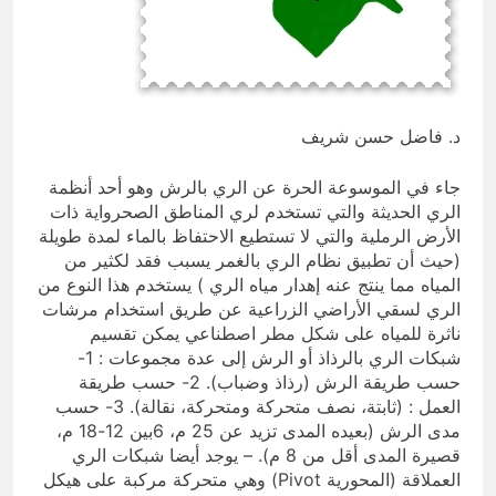
تمنعها)؟ واخطر زعماء الارهاب بالعراق
الأنبار تتقلد تيجان اللآليء والدرر في ظل
ليسوا سعوديين..و(الارهابيين جاءوا من
محافظها المهندس عمر مشعان دبوس
سوريا العلوية وليس من السعودية
في مسيرة النهوض لـمائتي يوم
3 ساعات Ago
الوهابية)..
د. فاضل حسن شريف
جاء في الموسوعة الحرة عن الري بالرش وهو أحد أنظمة
الري الحديثة والتي تستخدم لري المناطق الصحرواية ذات
الأرض الرملية والتي لا تستطيع الاحتفاظ بالماء لمدة طويلة
(حيث أن تطبيق نظام الري بالغمر يسبب فقد لكثير من
المياه مما ينتج عنه إهدار مياه الري ) يستخدم هذا النوع من
الري لسقي الأراضي الزراعية عن طريق استخدام مرشات
ناثرة للمياه على شكل مطر اصطناعي يمكن تقسيم
شبكات الري بالرذاذ أو الرش إلى عدة مجموعات : 1-
حسب طريقة الرش (رذاذ وضباب). 2- حسب طريقة
العمل : (ثابتة، نصف متحركة ومتحركة، نقالة). 3- حسب
مدى الرش (بعيده المدى تزيد عن 25 م، 6بين 12-18 م،
قصيرة المدى أقل من 8 م). – يوجد أيضا شبكات الري
العملاقة (المحورية Pivot) وهي متحركة مركبة على هيكل