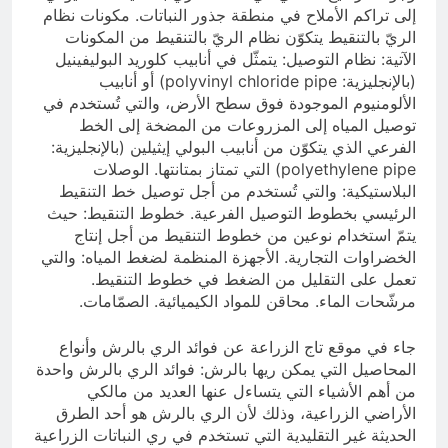
إلى تراكم الأملاح في منطقة جذور النباتات. مكونات نظام
الريّ بالتنقيط يتكوّن نظام الريّ بالتنقيط من المكونات
الآتية: نظام التوصيل: يتمثّل في أنابيب كلوريد البوليفينيل
(بالإنجليزية: polyvinyl chloride pipe) أو أنابيب
الألومنيوم الموجودة فوق سطح الأرض، والتي تُستخدم في
توصيل المياه إلى المزروعات من المضخة إلى الخط
الفرعي الذي يتكوّن من أنابيب البولي إيثيلين (بالإنجليزية:
polyethylene pipe) التي تمتاز بمتانتها. الوصلات
البلاستيكية: والتي تُستخدم من أجل توصيل خط التنقيط
الرئيسي بخطوط التوصيل الفرعية. خطوط التنقيط: حيث
يتمّ استخدام نوعين من خطوط التنقيط من أجل إنتاج
الخضراوات التجارية. الأجهزة المنظمة لضغط المياه: والتي
تعمل على التقليل من الضغط في خطوط التنقيط.
مرشّحات الماء. محاقن للمواد الكيميائية. الصمّامات.
جاء في موقع تاج الزراعة عن فوائد الري بالرش وأنواع
المحاصيل التي يمكن ريها بالرش: فوائد الري بالرش واحدة
من أهم الأشياء التي يتساءل عنها العديد من مالكي
الأراضي الزراعية، وذلك لأن الري بالرش هو أحد الطرق
الحديثة غير التقليدية التي تستخدم في ري النباتات الزراعية