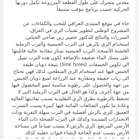
معدني متحرك على طول القطعة المزروعة تكمل دورتها
الحركية حسب برنامج مؤقت مسبقاً.
جاء في موقع المنتدى العراقي للنخب والكفاءات عن
المشروع الوطني لتطوير تقنيات الري في العراق،
المبررات والنتائج للدكتور خضير زين ضاحي الجنابي:
استخدام الري بالرش في الترب الجبسية والترب الرملية
الخشنة الأنسجة: الترب الجبسية تمتاز بنفاذية عالية قابليتها
على مسك الماء ضعيفة بالإضافة لكون هذه الترب تميل
الى تكوين الخسفات (Sink holes) نتيجة ذوبان طبقة
الجبس فيها عند استخدام الري السطحي. لذلك فهي تحتاج
الى ريات خفيفة ومتقاربة عند الزراعة لمنع ذوبان الجبس
من جهة والحصول على رطوبة مناسبة لنمو المحصول فيها
من جهة أخرى. وكذا هو الحال في الترب الرملية التي لا
تحتفظ بالرطوبة بطرق الري التقليدية بسبب نفاذيتها العالية
وعادة ما تكون الضائعات المائية فيها كبيرة بسبب التسرب
العميق. للري بالرش أفضلية في الترب سهلة التعرية وذات
الانحدارات الشديدة وكذلك في الترب الضحلة ذات الماء
الأرضي المرتفع. الري بالرش لا يسبب ضياعاً في مساحة
الأرض بسبب عدم الحاجة لإنشاء قنوات حقلية كذلك