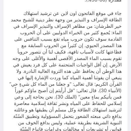
جاء في موقع الفاتحون اون لاين عن ترشيد استهلاك
الطاقة الإسراف و التبذير من وجهة نظر دينية للشيخ محمد
خير الطرشان: من مظاهر الإسراف والتبذير الإسراف في
الماء: يُجمع كثير من الخبراء الدوليين على أن الحروب
القادمة سوف تكون حروب مياه تقع بسبب التنافس على
هذا المصدر الحيوي. إن كثيراً من الحروب السابقة مع
فظاعتها كانت لأسباب تافهة، فكيف لنا أن نتصور حروباً
تقوم بسبب الماء المصدر الأقصى أهمية والأغلى على وجه
الأرض. إن أقل الواجبات المتحتمة على كل فرد يعيش في
هذا الوطن أن يحافظ على هذه الثروة الغالية النادرة. ولا
ينبغي أن يفوتنا أهمية المياه كما وردت الإشارة إليها في
القرآن الكريم: قال تعالى: “و جعلنا من الماء كل شيءٍ حي”
(الأنبياء 30). قال تعالى: “قل أرأيتم إن أصبح ماؤكم غوراً
فمن يأتيكم بماءٍ معين” (الملك 30). نحن بحاجة إلى وعي
إسلامي للحفاظ على المياه ونشر ثقافة إسلامية معاصرة
لترشيد استهلاك الطاقة وكل مسلم أن يطبقها هو وعائلته
بدافعٍ ذاتي مبعثه الشعور بتحمل المسؤولية وتطبيق السُنّة
النبوية الشريفة بطريقة عملية، وليس بدافع الخوف من
قوانين أو تشريعات أو مخالفات وغرامات فاتباع السُنّة