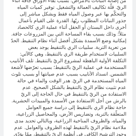
من إصابة النباتات بالأمراض؛ بسبب بقاء الأوراق جافة أثناء
الريّ. قلّة تكاليف العمالة والتشغيل. توفير كميات المياه
والتحكّم بها عبر وصول المياه فقط وبشكل مباشر إلى
جذور النباتات المطلوب ريّها. القدرة على القيام بأعمال
أخرى داخل البستان أو الحقل أثناء عملية الري كالحصاد
مثلاً؛ وذلك بسبب بقاء المساحة التي بين المزروعات جافة.
إمكانية وضع الأسمدة بشكل أفضل أثناء نظام التنقيط. الحدّ
من تعرية التربة. سلبيات الري بالتنقيط يوجد بعض
السلبيات لاستخدام طريقة الري بالتنقيط، وهي كالآتي:
التكلفة الأولية الباهظة لمشروع الريّ بالتنقيط. تلف الأنابيب
المستخدمة في عملية الريّ بالتنقيط؛ بسبب تعرّضها لأشعة
الشمس. انسداد الأنابيب بسبب عدم صيانتها أو بسبب تلوث
المياه المستخدمة في الريّ. هدر الوقت والماء في حالة
عدم تثبيت نظام الريّ بالتنقيط بالشكل الصحيح. عدم
الاستفادة من الريّ بالتنقيط في حال الحاجة إلى الريّ
بالرش من أجل الاستفادة من الأسمدة والمبيدات الحشرية.
حاجة نظام الري بالتنقيط إلى دراسة جميع العوامل
المتعلّقة بالتربة، وتضاريس الأرض، والمحاصيل الزراعية،
والمياه، والظروف المناخية الزراعية، وبالتالي تحديد مدى
ملاءمة نظام الريّ بالتنقيط لهذه الظروف والعوامل. عدم
وجود الترشيح الكافي في أنظمة الريّ بالتنقيط، ممّا يؤدّي