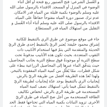
و الغُسل الشرعي: فتح الصنبور ربع فتحة أو أقل أثناء
الوضوء في المنزل أو المسجد. الاقتداء بالرسول صلى الله
عليه وسلم بالوضوء بكمية قليلة من المياه قدر الامكان.
عدم ترك صنبور دورة المياه مفتوحاً حفاظاً على المياه.
الاقتداء بالرسول صلى الله عليه وسلم أثناء أداء الغُسل و
التقليل من استهلاك المياه قدر المستطاع.
جاء في موقع موضوع عن طرق الري بالتنقيط للكاتبة
إشراق محمود خليفة: يُعتبر الريّ بالتنقيط إحدى طرق الريّ
الحديثة والمتقدمة التي يتمّ فيها استخدام الأنابيب ذات
الثقوب المتعددة، بحيث تكون هذه الأنابيب مدفونةً تحت
سطح التربة أو موجودةً فوق سطح التربة بجانب المحاصيل،
حيث يتدفّق الماء عبرها إلى المحاصيل الزراعية ببطء على
شكل قطرات، ممّا يُقلّل من كمية المياه المفقودة بالتبخر،
ولهذا تُعدّ هذه الطريقة أفضل من طريقة الريّ بالرش.
إيجابيات الري بالتنقيط يوجد عدّة إيجابيات لطريقة الريّ
بالتنقيط تتمثّل فيما يأتي: استهلاك نصف كمية المياه
المستخدمة في طريقة الري بالرش. انخفاض تكاليف
الطاقة المستخدمة من أجل ضخ المياه في طرق الريّ
الأخرى. تزويد النباتات بكمية المياه التي تحتاجها فقط. الحد