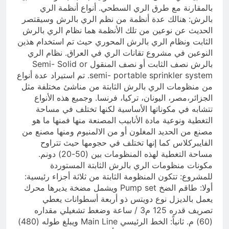
بالمقارنة مع طرق الري السطحي. أنواع أنظمة الري
بالرش: هنالك عدة أنظمة من نظم الري بالرش وسيقتصر
الحديث عن نوعين من تلك الأنظمة هما نظام الري بالرش
الثابت ونظام الري بالرش المحوري حيث تم استخدام هذين
النوعين في مشروع تقانات الري في العراق. نظام الري
بالرش نصف الثابت أو نصف المنقول Semi- Solid or
semi- portable sprinkler system. تم استيراد عدة أنواع
من منظومات الري بالرش الثابتة من مناشئ مختلفة مثل
الجزائر،مصر، اليونان، تركيا، فرنسا. وجميع هذه الأنواع
تتشابه في مكوناتها الأساسية لكنها تختلف في مساحة
التغطية ونوعية مادة الأنابيب المصنعة منها فمنها ما هو
مصنع من الحديد المغلون أو من الالمنيوم ومنها مصنع من
الفايبركلاس كما إنها تختلف في حجومها حيث تتراوح
مساحة التغطية لهذه المنظومات بين (50-20) دونم.
مكونات منظومات الري بالرش الثابتة المستوردة
للمشروع: تتكون المنظومة الثابتة من ثلاثة أجزاء رئيسية:
أولا: طاقم الضخ Pump set ويشمل مضخة يديرها محرك
يعمل بالديزل نوع دويتس ذو أربعة أسطوانات يعطي
تصريف قدره 125 م3 / ساعة وضغط تشغيلي مقداره
(60) م. ثانياً: الخط الرئيسي Main Line ويبلغ طوله (480)