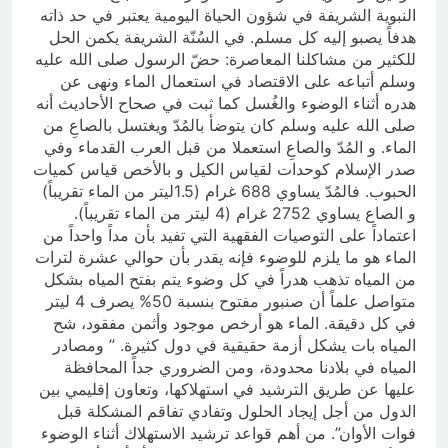
النبوية الشريفة في شؤون الحياة اليومية يعتبر في حد ذاته
هدفاً يصبو إليه كل مسلم. في السُنّة الشريفة يكمن الحل
للكثير من مشاكلنا المعاصرة: حضّ الرسول صلى الله عليه
وسلم أتباعه على الاقتصاد في استعمال الماء ونهى عن
هدره أثناء الوضوء والغُسل كما ثبت في صحاح الأحاديث أنه
صلى الله عليه وسلم كان يتوضأ بالمُدّ ويغتسل بالصاعِ من
الماء. و المُدّ والصاعِ استعملا من قبل العرب القدماء وفي
صدر الإسلام كوحدات لقياس الكيل و بالأخص قياس كميات
الحبوب. فالمُدّ يساوي 688 غرام (1.5ليتر من الماء تقريباً)
و الصاع يساوي 2752 غرام (4 ليتر من الماء تقريباً).
اعتماداً على التوصيات الفقهية التي تفيد بأن مداً واحداً من
الماء هو ما يلزم للوضوء فإنه يقدر بأن حوالي عشرة لترات
من المياه تذهب هدراً في كل وضوء يتم بفتح المياه بشكل
متواصل علماً أن صنبور مفتوح بنسبة 50% يصرف 4 ليتر
في كل دقيقة. الماء هو أرخص موجود وأثمن مفقود، شح
المياه بات يشكل أزمة حقيقية في دول كثيرة. ” ومصادر
المياه في بلادنا محدودة، ومن الضروري جداً المحافظة
عليها عن طريق الترشيد في استهلاكها، وتعاون إقليمي بين
الدول من أجل إيجاد الحلول وتفادي تفاقم المشكلة قبل
فوات الأوان”. من أهم قواعد ترشيد الاستهلاك أثناء الوضوء