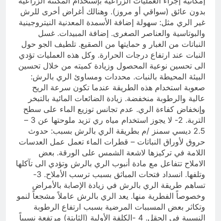
إمكانية إجراء العمليات الزراعية بإستخدام المكننة الزراعية
بدون عائق (سواقي أو مروز). وهنالك أغراض أخرى للرش
غير الري مثل: سهولة إضافة الأسمدة المعدنية النيتروجينية
والبوتاسية والعناصر الصغرى. إضافة المبيدات. غسل
النباتات من الغبار و حمايتها من الصقيع. تلطيف الجو حول
النبات عند ارتفاع درجات الحرارة. وكل هذه العمليات تؤدي
الى تحسين نوعية المحصول وزيادة كميته من خلال تحسين
البيئة المحيطة بالنبات. محددات ومساوئ الري بالرش:
صعوبة استخدام هذه الطريقة عندما تكون سرعة الريح
عالية والرطوبة منخفضة. زيادة الضائعات المائية بالتبخر
وإنخفاض كفاءة الري. عدم تجانس توزيع الماء على سطح
التربة. 2- لا يجوز استخدام مياه ري تزيد ملوحتها عن 3 –
2.5 ديسي سمنز /م بطريقة الري بالرش بسبب: حدوث
حروق لأوراق النباتات – قطرات الماء تعمل عمل العدسات
اللامة في تركيزها لاشعة الشمس على الورقة. بعض
الاملاح تتفاعل مع مادة أنبوب الري بالرش وتؤدي الى تآكلها
وتلفها. انسداد فتحات المباثق بسبب ترسب الأملاح. 3-
تساهم طريقة الري بالرش في زيادة الإصابة بالأمراض
وخصوصاً الفطرية منها. يعد الري بالرش عاملاً مشجعاً لنمو
وتكاثر بعض المسببات المرضية بسبب ارتفاع الرطوبة
النسبية في الحقل. 4 -الكلفة الأولية (الثابتة) مرتفعة نسبياً