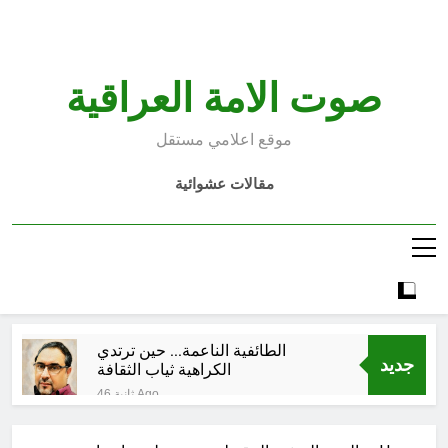
Ski
t
conten
صوت الامة العراقية
موقع اعلامي مستقل
مقالات عشوائية
الطائفية الناعمة… حين ترتدي
جديد
الكراهية ثياب الثقافة
46 ثانية Ago
مجلس عزاء حسيني (صفات أصحاب
الامامين الحسين والمهدي عليهما