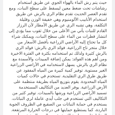
حيث يتم رش الماء بالهواء الجوي عن طريق استخدام
رشاشات تحت ضغط معين ليسقط على سطح النبات، ومع
تقدم العصر الحديث تقدم نظام الري بالرش عن طريق
استخدام الأنابيب الألومنيوم وهي خفيفة الوزن وقليلة
التكلفة، وهي تشبه الري عن طريق الأمطار لأن الرزاز
القادم للنبات يأتي من الأعلى من خلال ثقوب مما يؤدي إلى
انتشار قطرات من الماء على سطح النبات، ويمكنك شراء
كل ما تحتاج إليه الأراضي الزراعية بأفضل الأسعار من
خلال متجر تاج الزراعية. فوائد الري بالرش: فوائد الري
بالرش كثيرة ولذلك تم استخدامه بكثرة في الفترة الاخيرة
ومن أهم هذه الفوائد: يمكن إضافة المبيدات والأسمدة مع
نظام الري بالرش. يسهل لاستخدامه في الأراضي الزراعية
الغير مستوية. توفير كمية كبيرة من المياه المفقود عن
طريق طرق الري التقليدية. تستخدم في حالات كميات
المياه المحدودة. يقوم بتوزيع المياه بطريقة منتظمة على
الأرض الزراعية. يوفر العديد من التكاليف المستخدمة
تسميد الأراضي الزراعية ورشها بالمبيدات. توفير كثير من
التكاليف التي تستخدم في جلب أيدي عاملة لري النباتات.
يستخدم في حماية النباتات من الصقيع في الظروف الجوية
الباردة، كما يستطيع حمايتها في درجات الحرارة المرتفعة.