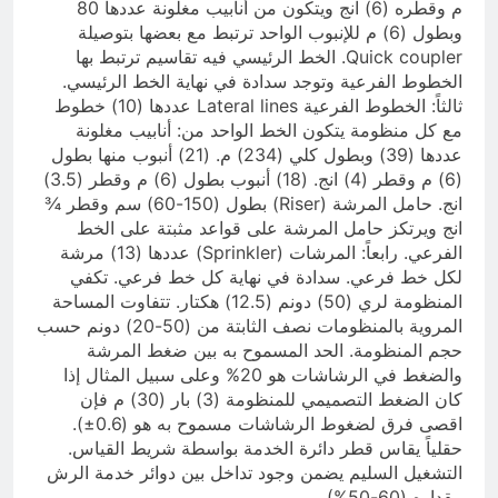
م وقطره (6) انج ويتكون من أنابيب مغلونة عددها 80
وبطول (6) م للإنبوب الواحد ترتبط مع بعضها بتوصيلة
Quick coupler. الخط الرئيسي فيه تقاسيم ترتبط بها
الخطوط الفرعية وتوجد سدادة في نهاية الخط الرئيسي.
ثالثاً: الخطوط الفرعية Lateral lines عددها (10) خطوط
مع كل منظومة يتكون الخط الواحد من: أنابيب مغلونة
عددها (39) وبطول كلي (234) م. (21) أنبوب منها بطول
(6) م وقطر (4) انج. (18) أنبوب بطول (6) م وقطر (3.5)
انج. حامل المرشة (Riser) بطول (150-60) سم وقطر ¾
انج ويرتكز حامل المرشة على قواعد مثبتة على الخط
الفرعي. رابعاً: المرشات (Sprinkler) عددها (13) مرشة
لكل خط فرعي. سدادة في نهاية كل خط فرعي. تكفي
المنظومة لري (50) دونم (12.5) هكتار. تتفاوت المساحة
المروية بالمنظومات نصف الثابتة من (50-20) دونم حسب
حجم المنظومة. الحد المسموح به بين ضغط المرشة
والضغط في الرشاشات هو 20% وعلى سبيل المثال إذا
كان الضغط التصميمي للمنظومة (3) بار (30) م فإن
اقصى فرق لضغوط الرشاشات مسموح به هو (0.6±).
حقلياً يقاس قطر دائرة الخدمة بواسطة شريط القياس.
التشغيل السليم يضمن وجود تداخل بين دوائر خدمة الرش
مقداره (60-50%).