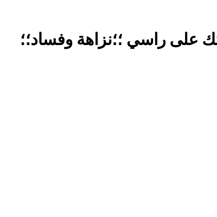
كتب ثقافية جديدة …دَردَشَاتٌ ومُشَاكَسَا
 على راسي ؛؛نزاهة وفساد؛؛
من راسمالية الدولة الى راسمالية ال
كلمات قرآنية لها علاقة بمشاة أربعين الحسين: تسقي، آثر (ح 11)
17 ساعة Ago