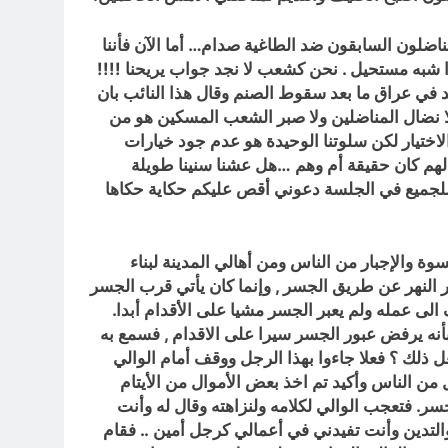
اضلون السابقون ضد الطاغية صدام… أما الآن فأننا
 شبه مستحيل . نحن كشعب لا نجد جواب يريحنا !!!!
ائد في عراق ما بعد سقوط الصنم وقال هذا النائب بان
لا نضال المناضلين ولا صبر الشعب المسكين هو من
لاختيار لكن سلوتنا الوحيدة هو عدم جود خيارات
نضالهم كان حقيقة أم وهم …هل عشنا سنينا طويلة
للجميع في الجلسة دعوني أقص عليكم حكاية حكاها
سوة والإجبار من الناس ومن أهالي المدينة لبناء
بر النهر عن طريق الجسر , وإنما كان يأتي قرب الجسر
لى عمله ولم يعبر الجسر مشيا على الأقدام أبدا.
لناس بأنه يرفض عبور الجسر سيرا على الاقدام , فسمع به
ل ذلك ؟ فعلا جاءوا بهذا الرجل ووقف أمام الوالي
 من الناس وأكيد تم اخذ بعض الأموال من الأيتام
جسر. فتعجب الوالي لكلامه ولنزاهته وقال له وأنت
ا قمة بالنزاهة والأمانة والتدين وأنت تفيدني في أعمالي كرجل أمين .. فقام