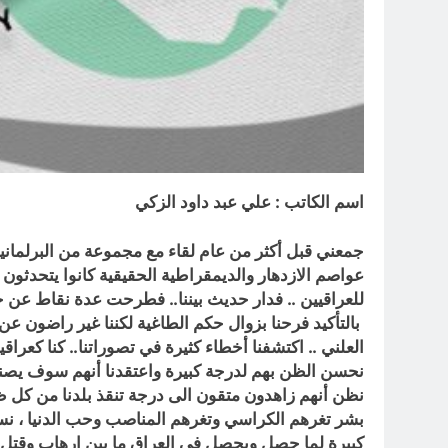
اسم الكاتب : علي عبد داود الزكي
جمعني قبل أكثر من عام لقاء مع مجموعة من البرلمانيو
عواصم الازدهار والديمقراطية الحقيقية كانوا يتحدثون
للعراقيين .. فدار حديث بيننا.. فطرحت عدة نقاط عن
بالتأكيد فرحنا بزوال حكم الطاغية لكننا غير راضون عن
العلني .. اكتشفنا أخطاء كثيرة في تصوراتنا.. كنا كعر
نحسن الظن بهم لدرجة كبيرة واعتقدنا أنهم سوف يصنعو
نظن أنهم زاهدون متقون الى درجة تنقذ بلدنا من كل ظ
بشر تغرهم الكراسي وتغرهم المناصب وحب الدنيا ، نس
كبيرة لما حصل ويحصل في العراق ما بين إرهاب وقتل و