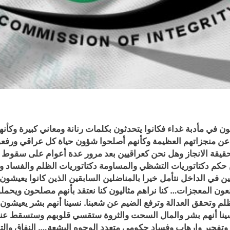
ن في مأدبة غداء فكانوا يتحدثون بكلمات رنانة ومعاني كبيرة وكأن
 عن منجزاتهم العظيمة وكأنهم أصلحوا شؤون حياة كل عراقي ورفعوا
 حقيقة الانجاز وهل نحن كعراقيين بعد مرور عدة أعوام على سقوط
 حكم دكتاتوريات التشظي والمساومة دكتاتوريات الظلم والفساد وال
اقيين في الداخل نتأمل خيرا بالمناضلين السابقين الذين كانوا يع
ن المعجزات… كنا نراهم مثاليون كنا نعتقد بأنهم مصلحون ويحملون
لم وتحقق العدالة وترفع الضيم عن شعبنا. نسينا أنهم بشر يعيشون 
ينا أنهم بشر والمال السحت والثروة ستقسي قلوبهم وستسقط عنهم
تفجير وإرهاب وفساد حكومي متعدد الوجوه البشعة…. النفاق والتل