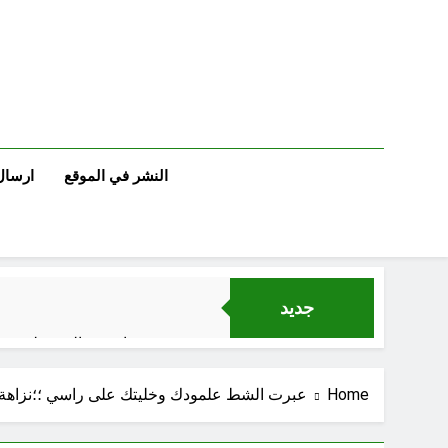
Ski
t
conten
النشر في الموقع
ارسال
جديد
اصدع بالحق ولو مرّة
14 دقيقة Ago
Home
عبرت الشط علمودك وخليتك على راسي ؛؛نزاهة 