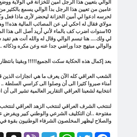
الوالي بتعيين هذا الرجل أمين للخزانة في الولاية ووضع
عامين من تعيين هذا الرجل بدأ الوالي يسمع بالكثير م
لحرسه ادعوا لي أمين الخزانة ليحضر لأرى ماذا فعل وكي
مولاي فقال له احكي لي عن المصائب المالية هذه!! و
10سنوات اضرب كف بالماء لأني أريد أصل الى هذا الم
لي ولك…. هنا تبسم الوالي وقال له والله أنت هم تف
والوالي مبتهج جدا وراضي جدا عنه وعن مكره وذكائه 
بعد إكمال هذه الحكاية سكت الجميع!!!!! وبقينا بانتظار
أمناء صبروا كثيرا الى أن وصلوا الى كراسي السلطة .. 
انتخابية لشعبنا العراقي التقارير العالمية تشير الى أن
لننتخب الشرف العراقي لننتخب الزهد العراقي لننتخب ال
مفتوحة ..ان التكليف الشرعي والوطني كبير ويفرض علي
والصلاح ليظهر المخلصون الشرفاء الوطنيون بقوة في الا