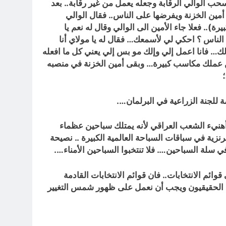
فسحب الوالي الرقابة وجعله يعمل من غير رقابة.. بعد
أمين الخزنة ويفرضها على الناس.. فقال الوالي
.. فعلا جاء الأمين الى الوالي وقال له نعم يا
لناس ؟ احكي لي لأسمعك… فقال له يا مولاي أنا
ولك… فانا اعمل إلي وإلك مو بس إلي يعني كل ما افعله
ن عملك مكاسب كبيرة… وبقى أمين الخزنة في منصبه
؛
ة للجنة الزراعية في البرلمان….
ا يسبحون أكثر من 35 سنة متتالية… وهنا لا يسعني ألا أهنيء الشعب العراقي لأنه يمتلك سباحين عظماء
نزية في سباقات السباحة العالمية الكبيرة .. نصيحة
في سلة السباحين…. فلا تنتخبوا السباحين الأمناء….
ئم الانتخابات.. فان قوائم الانتخابات القادمة
ناء الحقيقيون ويجب أن نعمل على ظهور شمس التغيير