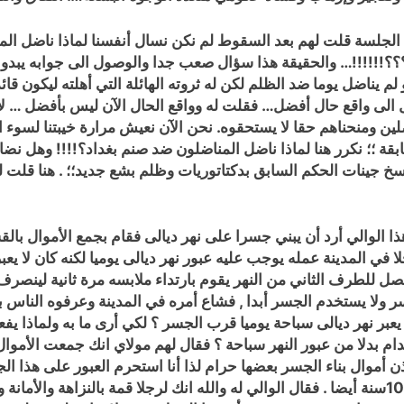
لجلسة قلت لهم بعد السقوط لم نكن نسال أنفسنا لماذا ناضل المن
؟؟!!!!!!… والحقيقة هذا سؤال صعب جدا والوصول الى جوابه يبدوا
لم يناضل يوما ضد الظلم لكن له ثروته الهائلة التي أهلته ليكون ق
حال الى واقع حال أفضل… فقلت له وواقع الحال الآن ليس بأفضل … 
لين ومنحناهم حقا لا يستحقوه. نحن الآن نعيش مرارة خيبتنا لسوء ا
لسابقة ؛؛ نكرر هنا لماذا ناضل المناضلون ضد صنم بغداد؟!!!! وهل 
 جينات الحكم السابق بدكتاتوريات وظلم بشع جديد؛؛ . هنا قلت 
ذا الوالي أرد أن يبني جسرا على نهر ديالى فقام بجمع الأموال بالق
ا في المدينة عمله يوجب عليه عبور نهر ديالى يوميا لكنه كان لا يع
ل للطرف الثاني من النهر يقوم بارتداء ملابسه مرة ثانية لينصرف ا
احة قرب الجسر ولا يستخدم الجسر أبدا , فشاع أمره في المدينة وعرفوه ا
يعبر نهر ديالى سباحة يوميا قرب الجسر ؟ لكي أرى ما به ولماذا يفع
قدام بدلا من عبور النهر سباحة ؟ فقال لهم مولاي انك جمعت الأموال
ذن أموال بناء الجسر بعضها حرام لذا أنا استحرم العبور على هذا ال
متحمل هذا 10 سنوات؟؟ !! فقال له لا بل وأتحمله 1000سنة أيضا . فقال الوالي له والله انك لرجل