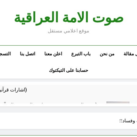
صوت الامة العراقية
موقع اعلامي مستقل
 مقالة
من نحن
باب التبرع
اعلن معنا
اتصل بنا
التسج
حسابنا على التيكتوك
اشارات قرآنية من كتاب السبايا للسيد الحسني (ح 4)
جيش المرجعية ضرورة عراقية: القوة في القرآن الكريم (ح 13) (ويزدكم قوة الى قوتكم)
صحتنا في خطر: معاً لمواجهة المواد البلاستيكية
وفساد؛؛
4 ساعات Ago
سطور حقيقية … وأخرى فانتازية سوريالية في الحقبة الديستوبية مع مؤسساتنا الصحية !!