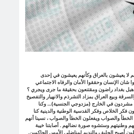
هم لا يعيشون بالعراق وكأنهم يعيشون في إحدى
 شان الإنسان وحققوا الأمان والرفاه الاجتماعي
 هبل بغداد راضون ومقتنعون بحقيقة ما جرى ويجري ؟
سرقة وبيع العراق بمزاد التشرذم والانهيار والتفصيخ
يشون مشردون في الخارج (مزدوجي الجنسية)… وكنا
 فكر الخلاص وفكر القدسية الوطنية والدينية كنا
الخطأ والصواب ويفعلون الخطأ والصواب ، نسينا أنهم
 وطنيتهم وستشوه صورة نضالهم . أصابتنا خيبة
ون أصبح الحليف والنديم لمناضلي الأمس الحاكمين.