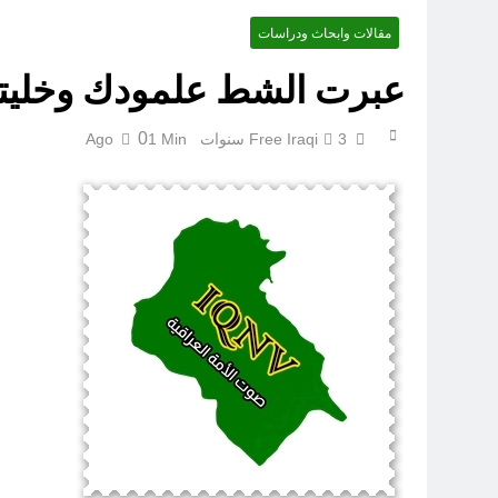
مقالات وابحاث ودراسات
عبرت الشط علمودك وخليتك
0
3 سنوات Ago
Free Iraqi
1 Min
مجلس حسيني (دواعي نصب مآتم العزاء الحسيني)