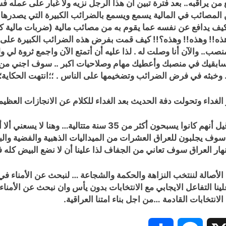
 من يراقبه.. بعد فترة تبين أن هذا الرجل نزيه ولا غبار على عمله 
ن المصائب في المالية يسمع ويسمع بالضرائب الكبيرة التي يصدرها 
ف يدافع عن نفسه عما يقوم به من مصائب مالية (ضربات مالية كبيرة)
هذه!! وهذه!! وهذه؟!! كيف قمت بفرض هذه الضرائب الكبيرة على ا
نصب.. والآن أنا وصلت له . لذا عليه أن أتمتع الآن واجمع ثروة لي 
يد سابقيك في منصبك وأعطيك مهام وصلاحيات اكبر .. سوف اجني م
.. وخبثه في فرض الضرائب وتضخيمها على الناس .
؛؛انتهت الحكاية؛
 الغداء وتحولت دفة الحديث بعد الغداء للكلام عن الانجازات العظيم
الشعب العراقي كله الآن يعرف ما هي انجازات الذين قيل أنهم كانو
سوف يجلبون للعراق العشرات من الميداليات الذهبية والفضية والبر
 انهار العراق سوف تعاني من الجفاف لذا علينا أن لا نضع البيض كله 
أصالة لننتخب النزاهة والحكمة والشجاعة … لنبحث عن الأمناء في قوا
نا التفاعل الايجابي مع الانتخابات بدون يأس وان نبحث عن الأم
نتخابات القادمة …من اجل بناء امتنا العراقية.