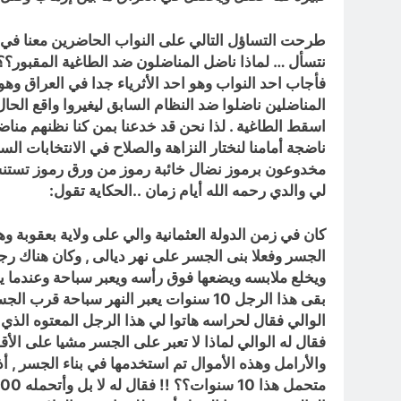
طرحت التساؤل التالي على النواب الحاضرين معنا في ا
نتسأل … لماذا ناضل المناضلون ضد الطاغية المقبور؟؟
فأجاب احد النواب وهو احد الأثرياء جدا في العراق وهو 
المناضلين ناضلوا ضد النظام السابق ليغيروا واقع ال
اسقط الطاغية . لذا نحن قد خدعنا بمن كنا نظنهم مناض
ناضجة أمامنا لنختار النزاهة والصلاح في الانتخابات ا
مخدوعون برموز نضال خائبة رموز من ورق رموز تستنسخ
لي والدي رحمه الله أيام زمان ..الحكاية تقول:
كان في زمن الدولة العثمانية والي على ولاية بعقوبة وه
الجسر وفعلا بنى الجسر على نهر ديالى , وكان هناك رجل
ويخلع ملابسه ويضعها فوق رأسه ويعبر سباحة وعندما يص
بقى هذا الرجل 10 سنوات يعبر النهر سب
الوالي فقال لحراسه هاتوا لي هذا الرجل المعتوه الذي 
فقال له الوالي لماذا لا تعبر على الجسر مشيا على الأ
والأرامل وهذه الأموال تم استخدمها في بناء الجسر , أ