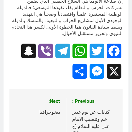
إن صناعة الأنوميا هي السلاح الحقيقي الذي يضمن
لشركات الحرس والنظام بقاء نفوذها التوسعي؛ فالدولة
الوطنية المستقرة علمياً واقتصادياً وصحياً هي التهديد
الوجودي الأول لمشاريع الخراب والتبعية، والتمسك بالدولة
وبسط سيادة القانون هما الخطوة الأولى لكسر هذا التخادم
البنيوي وتحرير مستقبل الأجيال.
Snapchat
Viber
Telegram
WhatsApp
Twitter
Facebook
Share
Messenger
X
Next:
Previous:
تصفّح
المقالات
كتابات عن يوم غدير
ديخوخرافيا
خم وتنصيب الامام
علي عليه السلام (ح