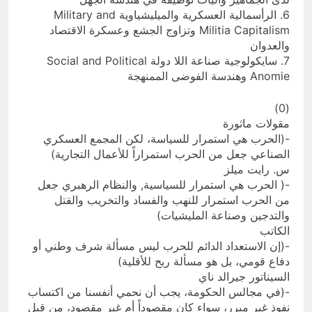
6. الرأسمالية العسكرية والميليشياوية Military and
Militia Capitalism وتزاوج الجشع وعسكرة الاقتصاد
والعدوان
7. سايكولوجية صناعة اللا دولة Social and Political
Anomie وهندسة الفوضى الممنهجة
(0)
مقولات ماثورة
-(الحرب هي استمرار للسياسة، لكن المجمع العسكري
الصناعي جعل من الحرب استمراراً للأعمال التجارية)
س. رايت ميلز
-( الحرب هي استمرار للسياسية, والنظام الرهبري جعل
من الحرب استمرار للنهب والفساد والتخريب والقتل
والتدجين وصناعة المليشيات)
الكاتب
-(إن الاستعداد الدائم للحرب ليس مسألة شرف وطني أو
دفاع قومي، بل هو مسألة ربح للأقلية)
السيناتور جيرالد ناي
-(في مجالس الحكومة، يجب أن نحمي أنفسنا من اكتساب
نفوذ غير مبرر، سواء كان مقصوداً أم غير مقصود، من قبل