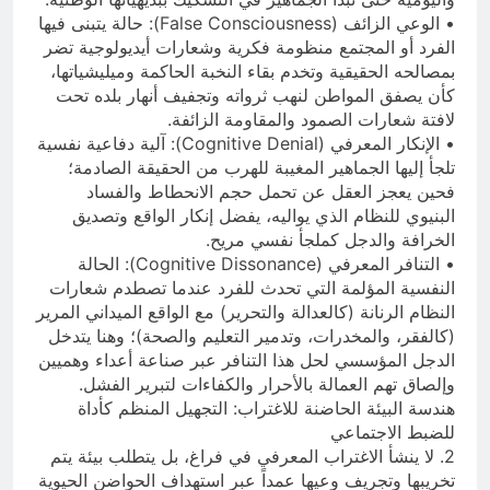
• الوعي الزائف (False Consciousness): حالة يتبنى فيها
الفرد أو المجتمع منظومة فكرية وشعارات أيديولوجية تضر
بمصالحه الحقيقية وتخدم بقاء النخبة الحاكمة وميليشياتها،
كأن يصفق المواطن لنهب ثرواته وتجفيف أنهار بلده تحت
لافتة شعارات الصمود والمقاومة الزائفة.
• الإنكار المعرفي (Cognitive Denial): آلية دفاعية نفسية
تلجأ إليها الجماهير المغيبة للهرب من الحقيقة الصادمة؛
فحين يعجز العقل عن تحمل حجم الانحطاط والفساد
البنيوي للنظام الذي يواليه، يفضل إنكار الواقع وتصديق
الخرافة والدجل كملجأ نفسي مريح.
• التنافر المعرفي (Cognitive Dissonance): الحالة
النفسية المؤلمة التي تحدث للفرد عندما تصطدم شعارات
النظام الرنانة (كالعدالة والتحرير) مع الواقع الميداني المرير
(كالفقر، والمخدرات، وتدمير التعليم والصحة)؛ وهنا يتدخل
الدجل المؤسسي لحل هذا التنافر عبر صناعة أعداء وهميين
وإلصاق تهم العمالة بالأحرار والكفاءات لتبرير الفشل.
هندسة البيئة الحاضنة للاغتراب: التجهيل المنظم كأداة
للضبط الاجتماعي
2. لا ينشأ الاغتراب المعرفي في فراغ، بل يتطلب بيئة يتم
تخريبها وتجريف وعيها عمداً عبر استهداف الحواضن الحيوية