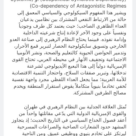
Co-dependency of Antagonistic Regimes)
ويشير هذا المفهوم السيكولوجي والسياسي المعمق إلى
حالة من الارتباط النفعي المشترك بين نظامين يدعيان
العداء الظاهري الصاخب؛ حيث يعتمد كل طرف وجودياً
ونفسياً على وجود الآخر لإعادة إنتاج شرعيته الداخلية
وإدامة نفوذه. فبينما يحتاج النظام الرهبري إلى صناعة العدو
الخارجي وتسويق سايكولوجية الحصار لتبرير قمع الأحرار،
وتدمير الحواضن الحيوية كالتعليم والصحة، ونشر الأنوميا
الاجتماعية وتجفيف الأنهار في محيطه العربي، تحتاج القوى
الإمبريالية دولياً إلى هذا البعبع الأيديولوجي لشرعنة
تدخلاتها، وتبرير صفقات السلاح، واحتجاز التنمية الاقتصادية
للأمة العربية؛ مما يجعل العداء اللفظي مجرد واجهة نفسية
تُخفي تخادماً بنيوياً متكاملاً يقوض استقرار المنطقة ويخدم
مصالح الطرفين المشتركة.
تُمثل العلاقة الجدلية بين النظام الرهبري في طهران
والقوى الإمبريالية الدولية التي يدّعي مقاتلتها واحداً من
أعقد فصول الخداع السياسي في التاريخ الحديث؛ إذ يتجاوز
المشهد حدود الشعارات الصاخبة والصراعات المسرحية
ليرتكز على تخادم بنيوي ووظيفي عميق. ومن الناحية