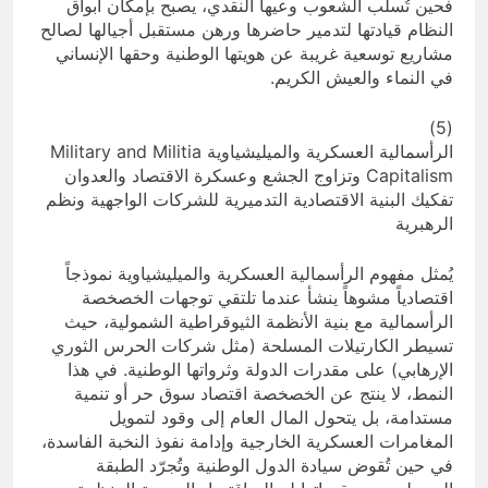
فحين تُسلب الشعوب وعيها النقدي، يصبح بإمكان أبواق
النظام قيادتها لتدمير حاضرها ورهن مستقبل أجيالها لصالح
مشاريع توسعية غريبة عن هويتها الوطنية وحقها الإنساني
في النماء والعيش الكريم.
(5)
الرأسمالية العسكرية والميليشياوية Military and Militia
Capitalism وتزاوج الجشع وعسكرة الاقتصاد والعدوان
تفكيك البنية الاقتصادية التدميرية للشركات الواجهية ونظم
الرهبرية
يُمثل مفهوم الرأسمالية العسكرية والميليشياوية نموذجاً
اقتصادياً مشوهاً ينشأ عندما تلتقي توجهات الخصخصة
الرأسمالية مع بنية الأنظمة الثيوقراطية الشمولية، حيث
تسيطر الكارتيلات المسلحة (مثل شركات الحرس الثوري
الإرهابي) على مقدرات الدولة وثرواتها الوطنية. في هذا
النمط، لا ينتج عن الخصخصة اقتصاد سوق حر أو تنمية
مستدامة، بل يتحول المال العام إلى وقود لتمويل
المغامرات العسكرية الخارجية وإدامة نفوذ النخبة الفاسدة،
في حين تُقوض سيادة الدول الوطنية وتُجرّد الطبقة