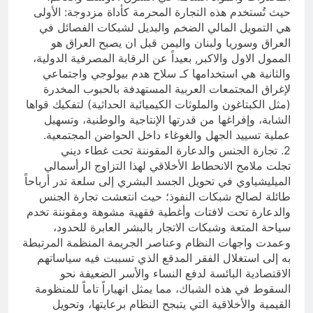
حيث تُستخدم هذه التجارة المحرمة كأداة مزدوجة: الأولى
هي التمويل المالي الضخم والبديل لشبكات الفصائل في
العراق وسوريا ولبنان واليمن قبل ان يصبح العراق هو
الممول الاول والاكبر, بعيداً عن الرقابة المصرفية الدولية،
والثانية هي استخدامها كـ سلاح هدم بيولوجي واجتماعي
لإغراق المجتمعات العربية المستهدفة بالحبوب المخدرة
(مثل الكبتاغون والملوثات الكيميائية الحداثية) لتفكيك قواها
الشابة، وإفراغها من قدرتها الإنتاجية والوطنية، وتسهيل
عملية تسييد الجهل والغوغاء داخل الحواضن المجتمعية.
2. تجارة الجنس والدعارة المقوننة تحت غطاء ديني
تجلت ملامح الانحطاط الأخلاقي لهذا التزاوج الرأسمالي
الميليشياوي في تحويل الجسد البشري إلى سلعة تدر أرباحاً
طائلة لصالح شبكات النفوذ؛ حيث انتعشت تجارة الجنس
والدعارة تحت لافتات وأغطية فقهية مشوهة ومقوننة تخدم
سياحة المتعة وشبكات الاتجار بالبشر العابرة للحدود،
وعمدت واجهات النظام وعناصر الجريمة المنظمة المرتبطة
به إلى استغلال الفقر المدقع الذي تسببت فيه سياساتهم
الاقتصادية البائسة لدفع النساء والأسر الضعيفة نحو
السقوط في هذه الشباك، مما يمثل انهياراً تاماً للمنظومة
القيمية والأخلاقية التي يتبجح النظام برعايتها، وتحويل