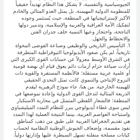
الجيوسياسية والنفسية، لا يشكل هذا النظام تهديداً حقيقياً
للمنظومة الدولية المهيمنة، بل يمثل العدو المثالي والخادم
الأكبر لإستراتيجياتها في المنطقة، حيث يُستثمر وجوده
لتفكيك الأمة العراقية والعربية والإسلامية، وتدمير دولها
الناجحة، واحتجاز وعيها التنمية خلف جدران الفتن
والانحطاط والجهل.
1. التأسيس التاريخي والوظيفي وصناعة الفوضى المحواة
تاريخياً، لم يكن صعود الأيديولوجيا الثيوقراطية المتطرفة
في الشرق الأوسط معزولاً عن حسابات القوى الكبرى التي
أرادت صياغة حزام أزمات دائم يعوق قيام أي نهضة قومية
أو علمية عربية مستقلة؛ فالأنظمة المستقرة والقوية ذات
النزوع الإنتاجي والتنموي كانت تمثل التحدي الحقيقي
للهيمنة الخارجية. من هنا، جاء نموذج الرهبرية ليقدم
الذريعة المثالية لتدخل القوى الدولية وإعادة تموضعها في
المنطقة؛ فالشعار اللفظي المتمثل في محاربة الاستكبار
ليس سوى غطاء أيديولوجي يبرر للنظام التمدد الميليشياوي
واستباحة العواصم العربية، بينما النتيجة العملية لهذا التمدد
هي تقديم الجغرافيا العربية على طبق من ذهب كمناطق
نفوذ مقسمة، وإضعاف الجيوش الوطنية النظامية لحساب
كيانات مسلحة منفلتة تسهل السيطرة عليها وإدارتها دولياً.