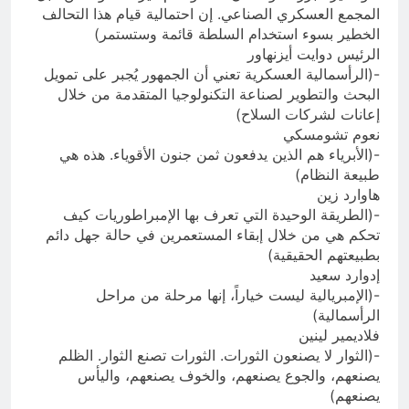
المجمع العسكري الصناعي. إن احتمالية قيام هذا التحالف
الخطير بسوء استخدام السلطة قائمة وستستمر)
الرئيس دوايت أيزنهاور
-(الرأسمالية العسكرية تعني أن الجمهور يُجبر على تمويل
البحث والتطوير لصناعة التكنولوجيا المتقدمة من خلال
إعانات لشركات السلاح)
نعوم تشومسكي
-(الأبرياء هم الذين يدفعون ثمن جنون الأقوياء. هذه هي
طبيعة النظام)
هاوارد زين
-(الطريقة الوحيدة التي تعرف بها الإمبراطوريات كيف
تحكم هي من خلال إبقاء المستعمرين في حالة جهل دائم
بطبيعتهم الحقيقية)
إدوارد سعيد
-(الإمبريالية ليست خياراً، إنها مرحلة من مراحل
الرأسمالية)
فلاديمير لينين
-(الثوار لا يصنعون الثورات. الثورات تصنع الثوار. الظلم
يصنعهم، والجوع يصنعهم، والخوف يصنعهم، واليأس
يصنعهم)