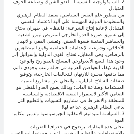
2. السايكولوجية النفسية لـ العدو الشريك وصناعة الخوف
المتبادل
من منظور علم النفس السياسي، يعتمد النظام الرهبري
والمنظومة الدولية المهيمنة على آلية الاعتماد النفسي
المتبادل لإعادة إنتاج الشرعية؛ فالنظام في طهران يحتاج
إلى تسويق صورة العدو الخارجي المتربص ليبرر لشعبه
والجماهير المغيبة قسوة العيش، وتفشي الفقر، والانهيار
الأخلاقي، وشرعنة الإعدامات الجماعية وقمع المتظاهرين
بالرصاص. وفي المقابل، تحتاج القوى الدولية وإسرائيل إلى
وجود هذا البعبع الأيديولوجي المسلح بالصواريخ والوعود
الذرية لإبقاء الحواضن العربية في حالة رعب وجودي دائم،
مما يدفعها مجبرة للارتهان للتحالفات الخارجية، وتوقيع
صفقات السلاح المليارية، والتخلي عن مشاريع التنمية
المستدامة وصناعة الذات؛ وبذلك يصبح العدو اللفظي هو
الضامن الأكبر لاستمرار التبعية الاقتصادية والسياسية
للمنطقة والانخراط في مشاريع التسويات والتطبيع التي
يدعي النظام الرهبري عداءه لها!
3. السياسة الميدانية, الانتقائية الجيوسياسية وتدمير مكامن
القوة
تتجلى هذه المفارقة بوضوح في جغرافيا الضربات
والاستهدافات؛ فالنظام الرهبري الذي يرفع شعارات التحرير