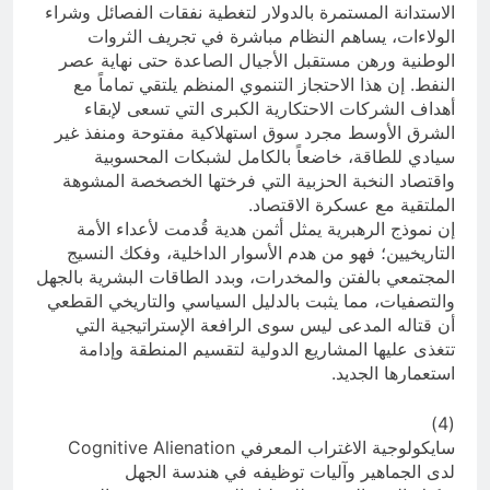
الاستدانة المستمرة بالدولار لتغطية نفقات الفصائل وشراء
الولاءات، يساهم النظام مباشرة في تجريف الثروات
الوطنية ورهن مستقبل الأجيال الصاعدة حتى نهاية عصر
النفط. إن هذا الاحتجاز التنموي المنظم يلتقي تماماً مع
أهداف الشركات الاحتكارية الكبرى التي تسعى لإبقاء
الشرق الأوسط مجرد سوق استهلاكية مفتوحة ومنفذ غير
سيادي للطاقة، خاضعاً بالكامل لشبكات المحسوبية
واقتصاد النخبة الحزبية التي فرختها الخصخصة المشوهة
الملتقية مع عسكرة الاقتصاد.
إن نموذج الرهبرية يمثل أثمن هدية قُدمت لأعداء الأمة
التاريخيين؛ فهو من هدم الأسوار الداخلية، وفكك النسيج
المجتمعي بالفتن والمخدرات، وبدد الطاقات البشرية بالجهل
والتصفيات، مما يثبت بالدليل السياسي والتاريخي القطعي
أن قتاله المدعى ليس سوى الرافعة الإستراتيجية التي
تتغذى عليها المشاريع الدولية لتقسيم المنطقة وإدامة
استعمارها الجديد.
(4)
سايكولوجية الاغتراب المعرفي Cognitive Alienation
لدى الجماهير وآليات توظيفه في هندسة الجهل