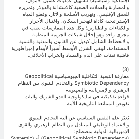
اجتماعية وسياسية) لتسهيل عمليات غسيل الأموال،
والمضاربة بالعملات الصعبة كالاستدانة بالدولار وتمريره
للعمق الإقليمي، وتهريب الأسلحة والآثار، وقطع المياه
الإستراتيجية كأداة لتهجير السكان، واغتيال الأحرار
والكفاءات والطيارين؛ وكل هذه الممارسات تصب في
مجرى واحد وهو إحلال شبكات الجريمة المنظمة
والانحطاط الشامل كبديل عن القانون والمدنية والتنمية
المستدامة، ليبقى الشرق الأوسط أسيراً لأوهام إمبراطورية
فاشية تقتات على الدم والفساد والخراب الأخلاقي.
(3)
مفارقة التبعية التكافلية الجيوسياسية Geopolitical
Symbiotic Dependency والتخادم البنيوي بين النظام
الرهبري والإمبريالية والصهيونية
قراءة تفكيكية في سايكولوجية العدو الشريك وآليات
تقويض الممانعة التاريخية للأمة
يُعبّر علم النفس السياسي عن آلية التخادم البنيوي
والاعتماد الوظيفي المتبادل بين النظام الرهبري والقوى
الإمبريالية الدولية بمصطلح:
(Geopolitical Symbiotic Dependency) أو (Systemic