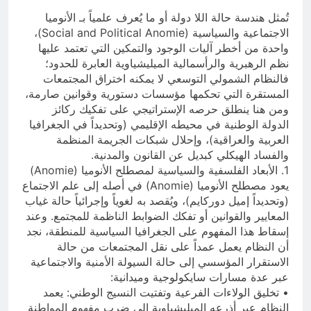
تُمثل هندسة حالة اللا دولة أو ما يُعرف علمياً بـ الأنوميا
الاجتماعية والسياسية (Social and Political Anomie)،
واحدة من أخطر آليات الوجود والتمكين التي تعتمد عليها
نظم الرهبرية والرأسمالية الميليشياوية العابرة للحدود؛
فالنظام الشمولي التوسعي لا يمكنه اختراق المجتمعات
المستقرة التي تحكمها مؤسسات دستورية وقوانين صارمة،
ومن هنا ينطلق حرصه الإستراتيجي على تفكيك ركائز
الدولة الوطنية في محيطه الإقليمي (وتحديداً في الجغرافيا
العربية والعراقية)، وإحلال شبكات الجريمة المنظمة
والفساد الهيكلي كبديل عن القانون والمدنية.
1. الأبعاد الفلسفية والسياسية لمصطلح الأنوميا (Anomie)
يعود مصطلح الأنوميا (Anomie) في أصله إلى علم الاجتماع
(وتحديداً إميل دوركايم)، ويُقصد به لغوياً وإجرائياً حالة غياب
المعايير والقوانين أو تفكك الضوابط الناظمة للمجتمع. وعند
إسقاط هذا المفهوم على الجغرافيا السياسية للمنطقة، نجد
أن النظام يعمل عمداً على نقل المجتمعات من حالة
الاستقرار المؤسسي إلى حالة السيولة الأمنية والاجتماعية
عبر عدة مسارات سايكولوجية وميدانية:
• تخليق الولاءات الفرعية وتفتيت النسيج الوطني: يعمد
النظام عبر أذرعه الميليشياوية إلى ضرب مفهوم المواطنة