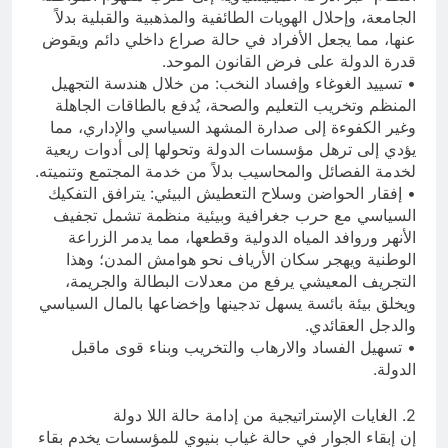
الجامعة، وإحلال الهويات الطائفية والمذهبية والقبلية بدلاً
عنها، مما يجعل الأفراد في حالة صراع داخلي دائم ويقوض
قدرة الدولة على فرض القانون الموحد.
• تسييد الغوغاء وإفساد النخب: من خلال هندسة التجهيل
المنظم وتخريب التعليم والصحة، يُدفع بالطاقات الجاهلة
وغير الكفوءة إلى صدارة المشهد السياسي والإداري، مما
يؤدي إلى ترهل مؤسسات الدولة وتحولها إلى أدوات ريعية
لخدمة الفصائل والمحاسيب بدلاً من خدمة المجتمع وتنميته.
• إفقار الحواضن وسلاح التعطيش البيئي: يترافق التفكيك
السياسي مع حرب جغرافية وبيئية منظمة تشمل تجفيف
الأنهر وروافد المياه الدولية وقطعها، مما يدمر الزراعة
الوطنية ويهجر سكان الأرياف نحو هوامش المدن؛ وهذا
التجريف المعيشي يرفع من معدلات البطالة والجريمة،
ويخلق بيئة بائسة يسهل تدجينها وإخضاعها بالمال السياسي
والدجل العقائدي.
• تسهيل الفساد والارهاب والتخريب وبناء قوى ماقبل
الدولة.
2. الغايات الإستراتيجية من إدامة حالة اللا دولة
إن إبقاء الجوار في حالة غياب بنيوي للمؤسسات يخدم بقاء