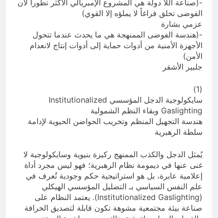
-(صناعة اللا دولة هي المشروع الإمبريالي الأكثر تطوراً لأن
الفوضى تخلق فراغاً لا يملؤه إلا القوي)
عزمي بشارة
-(هندسة الفوضى الممنهجة هي ما يحدث عندما تتحول
الأجهزة الأمنية من أدوات حماية إلى أدوات إنتاج لانعدام
الأمن)
جلبير الأشقر
(1)
سايكولوجية الدجل المؤسسي Institutionalized
Gaslighting وبقاء النظم الشمولية
هندسة التجهيل المنظم وتخريب الحواضن الحيوية لإدامة
سلطة الرهبرية
يُمثل الدجل والكذب الممنهج ركيزة بنيوية وسايكولوجية لا
غنى عنها في ديمومة نظام الرهبرية؛ فهو ليس مجرد أداة
إعلامية عابرة، بل هو استراتيجية حكم وجودية تُعرف في
علم النفس السياسي بـ التضليل المؤسسي الهيكلي
(Institutionalized Gaslighting). يعتمد النظام على
صناعة بيئة مجتمعية مشوهة تكون قابلة لتصديق الخرافة