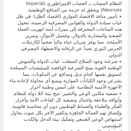
النظام المصاب بـ العصاب الإمبراطوري (Imperial
Neurosis) ويحقق له حزمة من المنافع الوظيفية:
• تأمين منافذ الاقتصاد الموازي (اقتصاد الظل): في ظل
غياب سيادة الدولة والقوانين المصرفية الرصينة، تتحول
هذه الساحات المخترقة إلى ممرات آمنة لتهريب العملة
الصعبة والمضاربة بالدولار، وغسيل الأموال، وتمرير
الأسلحة، مما يوفر شريان حياة مالياً ضخماً لكارتيلات
الحرس الثوري بعيداً عن الرقابة والاضطهاد المصرفي
الدولي.
• شرعنة وجود السلاح المنفلت: غياب الدولة والجيوش
الوطنية القوية يمنح الشرعية الواقعية للميليشيات المسلحة
لتسويق نفسها كحامٍ بديل ومدافع عن المكونات، مما
يشرعن وجود الكيانات الموازية ويمنع أي محاولة لإعادة بناء
الأجهزة الأمنية النظامية على أسس وطنية أحرار.
• تصفية مكامن الوعي والتغيير: تتيح بيئة اللا دولة للنظام
وأبواقه ملاحقة واغتيال وتصفية كل كفاءات الأمة وأحرار
الفكر والعلماء والضباط الوطنيين دون أي محاسبة قانونية،
وإلصاق تهم العمالة الجاهزة وتكفير الآخر بكل صوت يحاول
استنهاض الوعي الجمعي وتفكيك بيئة الدجل والكذب
المؤسسي.