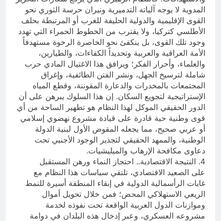
المدوية لا يوجه آلياته التدميرية ونيران حرسة الثوري نحو
القوى الإقليمية والدولية الحليفة للغرب أو المرتبطة بحلف
الأطلسي كتركيا، ولا يقترب من الخطوط الحمراء التي تهدد
وجود تلك القوى، بل ينكفئ نحو الخاصرة الرخوة مستهدفاً
الأمة العراقية والعربية وتحديداً الكفاءات، والطيارين،
والعلماء، وأحرار الفكر؛ ويرافق هذا الاغتيال المادي حرب
شاملة لترسيخ الجهل، ونشر الفتن الطائفية، وإغراق
المجتمعات بالمخدرات والدعارة المقوننة، وقطع المياه
الإستراتيجية لتجويع السكان. إن هذا السلوك يبرهن على أن
الدور الحقيقي الموكل لهذا النظام هو تطهير الساحة من أي
قوى وطنية حية قادرة على قيادة مشروع نهضوي إسلامي
أو عربي صحيح، مما يجعله المقوض الأول لبنية الدولة
الوطنية، والممهد الحقيقي لتجذير الوجود الأجنبي تحت
دعاوى مكافحة الإرهاب والميليشيات.
4. النتيجة الاقتصادية.. احتجاز النماء ورهن المستقبل
على الصعيد الاقتصادي، تلتقي سياسات هذا النظام مع
غايات الرأسمالية الدولية في إبقاء المنطقة أسيرة للنمط
الريعي الاستهلاكي المحض؛ فمن خلال تحويل أموال
وموازنات الدول العربية الواقعة تحت نفوذه لخدمة
مشروعه العسكري، وعبر إدخال هذه البلدان في دوامة