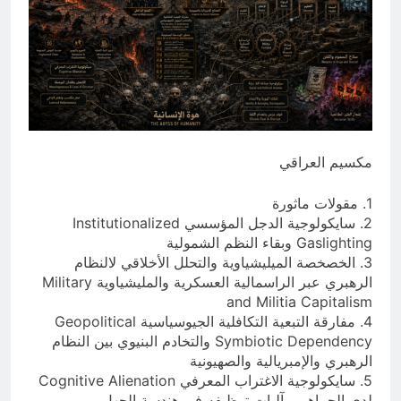
14 ساعة Ago
إقليم كردستان إلى أين؟ الطريق إلى
سقوط الحكومات… يبدأ من خلف أبوابها
المغلقة
19 ساعة Ago
مكسيم العراقي
1. مقولات ماثورة
2. سايكولوجية الدجل المؤسسي Institutionalized
Gaslighting وبقاء النظم الشمولية
3. الخصخصة الميليشياوية والتحلل الأخلاقي لالنظام
الرهبري عبر الراسمالية العسكرية والمليشياوية Military
and Militia Capitalism
4. مفارقة التبعية التكافلية الجيوسياسية Geopolitical
Symbiotic Dependency والتخادم البنيوي بين النظام
الرهبري والإمبريالية والصهيونية
5. سايكولوجية الاغتراب المعرفي Cognitive Alienation
لدى الجماهير وآليات توظيفه في هندسة الجهل