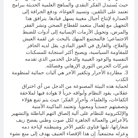
حيث يُستبدل الفكر النقدي والمناهج العلمية الحديثة ببرامج
تعتمد على التلقين، وتسييد الغوغاء، ودفع الخرافة إلى
الصدارة لإنتاج أجيال مغيبة يسهل قيادها. يترافق هذا
التجهيل مع إهمال متعمد للقطاع الصحي ونشر الفقر
والمرض، وتحويل الأزمات الإنسانية إلى أدوات للضبط
الاجتماعي؛ فالمجتمع المنهك بالبحث عن لقمة العيش
والعلاج، والغارق في العوز المادي، يقل لديه الحافز
للمقاومة السياسية، ويصبح أكثر استجابة للمسكنات
النفسية والوعود الغيبية والدجل الخدمي الذي تقدمه
شركات الحرس الثوري الإرهابي وفصائله.
3. مطاردة الأحرار وتكفير الآخر هي آليات حمائية لمنظومة
الكذب
لحماية هذه البيئة المصنوعة من الدجل من أي اختراق
عقلاني، يقود النظام وأبواقه حرباً لا هوادة فيها لملاحقة
الكفاءات، والعلماء، وأحرار الفكر؛ حيث يتم تتبع هؤلاء
وتصفيتهم جسدياً ومعنوياً. وتعتمد الماكينة الأمنية
والإلكترونية للنظام على آلية إلصاق التهم الباطلة والتشهير
بالأعراض والعمالة الجاهزة لكل صوت وطني يفضح زيف
شعاراتها، تليها فتاوى تكفير الآخر وشيطنته لإباحة دمه
وعزله مجتمعياً. إن هذا الإقصاء العنيف يهدف إلى منع نشوء