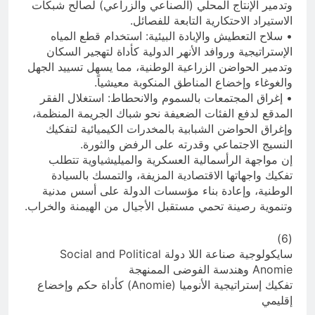
وتدمير الإنتاج المحلي (الصناعي والزراعي) لصالح شبكات
الاستيراد الاحتكارية التابعة للفصائل.
• سلاح التعطيش والإبادة البيئية: استخدام قطع المياه
الإستراتيجية وروافد الأنهر الدولية كأداة لتهجير السكان
وتدمير الحواضن الزراعية الوطنية، مما يسهل تسييد الجهل
والغوغاء وإخضاع المناطق المنكوبة معيشياً.
• إغراق المجتمعات بالسموم والانحطاط: استغلال الفقر
المدقع لدفع الفئات الضعيفة نحو شباك الجريمة المنظمة،
وإغراق الحواضن الشبابية بالمخدرات الكيميائية لتفكيك
النسيج الاجتماعي وقدرته على الرفض والثورة.
إن مواجهة الرأسمالية العسكرية والميليشياوية تتطلب
تفكيك واجهاتها الاقتصادية المزيفة، والتمسك بالسيادة
الوطنية، وإعادة بناء مؤسسات الدولة على أسس مدنية
وتنموية رصينة تحمي مستقبل الأجيال من الهيمنة والخراب.
(6)
سايكولوجية صناعة اللا دولة Social and Political
Anomie وهندسة الفوضى الممنهجة
تفكيك إستراتيجية الأنوميا (Anomie) كأداة حكم وإخضاع
إقليمي