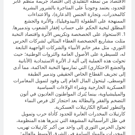
الاقتصاد من نمطه التقليدي إلى اقتصاد جريمة منظم عابر
للحدود، يعتمد وجودياً على المتاجرة بالشرور البشرية
كالمخدرات، وتجارة الجنس (الدعارة)، والاعتداءات
الممنهجة على الطفولة (البيدوفيليا)، والأثرة والجشع
المطلق لنخبة الحكم على حساب إفقار الشعوب وتدميرها.
1. الاستحواذ على الخصخصة وتكريس الأثرة واقتصاد النخبة
مثلت مشاريع الخصخصة الغطاء المثالي لشركات الحرس
الثوري، مثل مقر خاتم الأنبياء والشركات الواجهية التابعة
له، للسيطرة على الأصول العامة والثروات الوطنية؛ حيث
تحولت هذه العملية إلى آلية لـ الأثرة الاستبدادية (الأنانية
والجشع الاحتكاري) التي تمارسها النخبة الحاكمة، مما أدى
إلى تجريف القطاع الخاص الحقيقي وتدمير الطبقة
الوسطى، ليتحول المال العام إلى وقود لتمويل المغامرات
العسكرية الخارجية وشراء الولاءات السياسية
والميليشياوية، بينما يُترك المواطنون العاديون في أتون
التضخم والفقر والبطالة بعد احتجاز كل فرص النماء
والتطور لصالح الكارتيلات العسكرية.
كارتيلات المخدرات العابرة للحدود كأداة حرب وتمويل
في ظل الرأسمالية المشوهة التي تديرها هذه المنظومة،
تحول الحرس الثوري إلى واحد من أكبر كارتيلات تهريب
المخدرات والمواد السامة في الشرق الأوسط والعالم؛