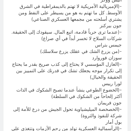
-(الإمبريالية الأمريكية لا تهتم بالديمقراطية في الشرق
الأوسط. كل ما تهتم به هو من يسيطر على النفط ومن
يشتري أسلحته من مجمعها العسكري الصناعي)
جون بيركنز
-(عندما ترى حرباً قادمة، اتبع المال. سيقودك إلى الحقيقة.
شركات السلاح لا تخسر أبداً في أي صراع)
جيمس بتراس
-(من يزرع الشك في عقلك يزرع سلاسلك)
سوزان فوروارد
-(الغازل المؤسسي لا يحتاج إلى كذب صريح بقدر ما يحتاج
إلى تكرار موجه يجعلك تشك في قدرتك على التمييز بين
الحقيقة والخيال)
لورا رييس
-(الخضوع الطوعي ينشأ عندما تصبح الشكوك في الذات
أكثر إلحاحاً من الشكوك في السلطة)
جون فريمان
-(الخصخصة الميليشياوية تحول الجيش من درع للأمة إلى
شركة للنفوذ والثروة)
بول أمار
-(الرأسمالية العسكرية تولد من رحم الأزمات وتتغذى على