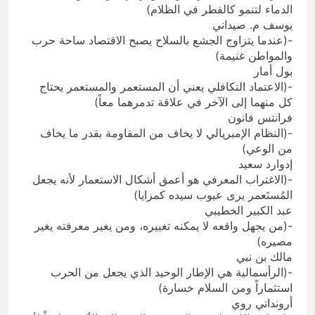
الدماء لتنمو كالفطر في الظلام)
يوسف م. صيداني
-(عندما يتزاوج الجشع بالسلاح يصبح الاقتصاد ساحة حرب
والمواطن غنيمة)
بول أمار
-(الاعتماد التكافلي يعني أن المستعمر والمستعمر يحتاج
كل منهما إلى الآخر في علاقة تدمرهما معاً)
فرانتس فانون
-(النظام الإمبريالي لا يخاف من المقاومة بقدر ما يخاف
من الوعي)
إدوارد سعيد
-(الاغتراب المعرفي هو أعمق أشكال الاستعمار لأنه يجعل
المُستَعمر يرى عيوب سيده كمزايا)
عبد الكبير الخطيبي
-(من يجهل واقعه لا يمكنه تغييره، ومن يغير معرفته يغير
مصيره)
مالك بن نبي
-(الرأسمالية هي الإطار الوحيد الذي يجعل من الحرب
استثماراً ومن السلام خسارة)
أرونداتي روي