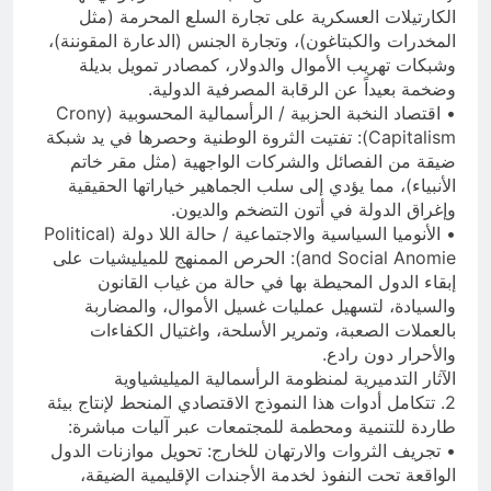
الكارتيلات العسكرية على تجارة السلع المحرمة (مثل
المخدرات والكبتاغون)، وتجارة الجنس (الدعارة المقوننة)،
وشبكات تهريب الأموال والدولار، كمصادر تمويل بديلة
وضخمة بعيداً عن الرقابة المصرفية الدولية.
• اقتصاد النخبة الحزبية / الرأسمالية المحسوبية (Crony
Capitalism): تفتيت الثروة الوطنية وحصرها في يد شبكة
ضيقة من الفصائل والشركات الواجهية (مثل مقر خاتم
الأنبياء)، مما يؤدي إلى سلب الجماهير خياراتها الحقيقية
وإغراق الدولة في أتون التضخم والديون.
• الأنوميا السياسية والاجتماعية / حالة اللا دولة (Political
and Social Anomie): الحرص الممنهج للميليشيات على
إبقاء الدول المحيطة بها في حالة من غياب القانون
والسيادة، لتسهيل عمليات غسيل الأموال، والمضاربة
بالعملات الصعبة، وتمرير الأسلحة، واغتيال الكفاءات
والأحرار دون رادع.
الآثار التدميرية لمنظومة الرأسمالية الميليشياوية
2. تتكامل أدوات هذا النموذج الاقتصادي المنحط لإنتاج بيئة
طاردة للتنمية ومحطمة للمجتمعات عبر آليات مباشرة:
• تجريف الثروات والارتهان للخارج: تحويل موازنات الدول
الواقعة تحت النفوذ لخدمة الأجندات الإقليمية الضيقة،