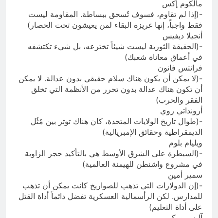
مالكوم إكس
-(إذا لم تقاوم، فسوف تُسحق ببساطة. المقاومة ليست
فقط واجباً، إنها غريزة البقاء لمن يعيشون تحت الحصار)
أنجيلا ديفيس
-(الحقيقة الثورية ليست شيئاً تخترعه، بل شيء تكتشفه
في أعماق معاناة شعبك)
فرانتس فانون
-(لا يمكن أن يكون هناك سلام حقيقي بدون عدالة. لا يمكن
أن تكون هناك عدالة بدون تحرر من الأنظمة التي تخلق
الفقر والحرب)
أرونداتي روي
-(طوال تاريخ الولايات المتحدة، كان هناك توتر بين مُثُل
الديمقراطية وحقائق الإمبريالية)
ويليام بلوم
-(السيطرة على الشرق الأوسط هي بالتأكيد حجر الزاوية
في مشروع واشنطن للهيمنة العالمية)
سمير أمين
-(إن الدولارات التي تذهب للصواريخ كانت يمكن أن تذهب
للمدارس. لكن الرأسمالية العسكرية تفضل دائماً أداة القتل
على أداة التعليم)
آليس ووكر