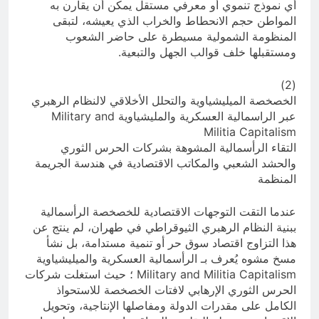
أي نموذج تنموي أو معرفي مستقل يمكن أن يقارن به
المواطن حجم الانحطاط والخراب الذي يعيشه، لتبقى
المنظومة الشمولية مسيطرة على حاضر الشعوب
ومستقبلها خلف قوالب الجهل والتبعية.
(2)
الخصخصة الميليشياوية والتحلل الأخلاقي لالنظام الرهبري
عبر الراسمالية العسكرية والمليشياوية Military and
Militia Capitalism
التقاء الرأسمالية المشوهة بشركات الحرس الثوري
والحشد الشعبي والمكاتب الاقتصادية في هندسة الجريمة
المنظمة
عندما التقت التوجهات الاقتصادية للخصخصة الرأسمالية
ببنية النظام الرهبري الثيوقراطي في طهران، لم ينتج عن
هذا التزاوج اقتصاد سوق حر أو تنمية مستدامة، بل نشأ
مسخ مشوه يُعرف بـ الرأسمالية العسكرية والميليشياوية
Military and Militia Capitalism ؛ حيث استغلت شركات
الحرس الثوري الإرهابي لافتات الخصخصة للاستحواذ
الكامل على مقدرات الدولة ومفاصلها الإنتاجية، وتحويل