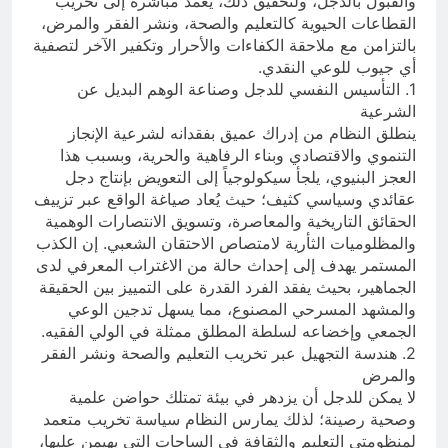
والقبول بالدجل، ولتحقيق ذلك، يعمد مباشرة إلى تخريب
القطاعات الحيوية كالتعليم والصحة، ونشر الفقر والمرض،
بالتزامن مع ملاحقة الكفاءات والأحرار وتكفير الآخر لتصفية
أي جيوب للوعي النقدي.
1. التأسيس النفسي للدجل وصناعة الوهم البديل عن
الشرعية
ينطلق النظام من إدراك عميق بفقدانه لشرعية الإنجاز
التنموي والاقتصادي وبناء الرفاهية والحرية، وبسبب هذا
العجز البنيوي، يلجأ سيكولوجياً إلى التعويض بإنتاج دجل
عقائدي وسياسي كثيف؛ حيث يُعاد صياغة الواقع عبر تزييف
الحقائق التاريخية والمعاصرة، وتسويق الانتصارات الوهمية
والمظلوميات الثأرية لامتصاص الاحتقان الشعبي. إن الكذب
المستمر يهدف إلى إحداث حالة من الاغتراب المعرفي لدى
الجماهير، بحيث يفقد الفرد القدرة على التمييز بين الحقيقة
والمشهد المسرحي المصنوع، مما يسهل تدجين الوعي
الجمعي وإخضاعه لسلطة المطلق ممثلة في الولي الفقيه.
2. هندسة التجهيل عبر تخريب التعليم والصحة ونشر الفقر
والمرض
لا يمكن للدجل أن يزدهر في بيئة تمتلك حواضن علمية
وصحية رصينة؛ لذلك يمارس النظام سياسة تخريب متعمد
لمنظومتي التعليم والثقافة في الساحات التي يهيمن عليها،