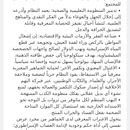
للمجتمع:
• تدمير المنظومة التعليمية والصحية: يعمد النظام وأذرعه
إلى إحلال الجهل والغوغاء بدلاً من الفكر النقدي والمناهج
العلمية، لتنشأ أجيال تفتقر للحصانة المعرفية وقابلة
لتصديق الخرافة والدجل.
• صناعة الفقر والأزمات البيئية والاقتصادية: إن إشغال
المواطن بالركض وراء لقمة العيش، وتجويعه عبر قطع
المياه الإستراتيجية ونهب الدولار لصالح واجهات الخصخصة
الميليشياوية، يهدف سيكولوجياً إلى خفض طاقته الذهنية،
فالإنسان المنهك بيولوجياً يسهل تدجينه وإخضاعه سياسياً.
• الاغتيال المعنوي وتكفير الآخر: لحماية الجماهير المغتربة
معرفياً من الاستيقاظ، يقود النظام حرباً لتصفية وملاحقة
الأحرار، والعلماء، والكتّاب الوطنيين، عبر فبركة التهم
الأخلاقية أو إصدار صكوك التكفير والعمالة بحقهم، لمنع
نشوء أي بديل عقلاني يفكك منظومة الكذب الممنهجة.
• النهب المنظم لكل ماتوفر من ثروات بل التوجه نحو
الاستدانه الخارجية بعد استئصال كل الموارد المتاحة
الضخمة بفعل الفساد والخراب المنتج.
يتحول الاغتراب المعرفي لدى الجماهير من مجرد عرض
نفسي إلى أداة حكم وجودية لإدامة العصاب الإمبراطوري؛