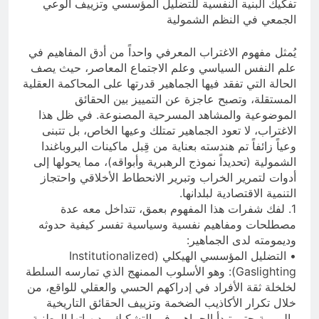
تفكيك البنية النفسية للتضليل المؤسسي وتزييف الوعي
الجمعي في النظم الشمولية
يُمثل مفهوم الاغتراب المعرفي واحداً من أدق المفاهيم في
علم النفس السياسي وعلم الاجتماع المعاصر، حيث يصف
الحالة التي تفقد فيها الجماهير قدرتها على المحاكمة العقلية
المستقلة، وتصبح عاجزة عن التمييز بين الحقائق
الموضوعية والمشاهد المسرحية المصنوعة. في ظل هذا
الاغتراب، لا تعود الجماهير تمتلك وعيها الخاص، بل تتبنى
وعياً زائفاً تم هندسته بعناية من قِبل ماكينات البروباغندا
الشمولية (تحديداً نموذج الرهبرية وأبواقه)، مما يحولها إلى
أدوات لتمرير الخراب وتبرير الانحطاط الأخلاقي واحتجاز
التنمية الاقتصادية لبلدانها.
1. لفك شفرات هذا المفهوم بعمق، تتداخل معه عدة
مصطلحات ومفاهيم نفسية وسياسية تفسر كيفية حدوثه
وديمومته لدى الجماهير:
• التضليل المؤسسي الهيكلي (Institutionalized
Gaslighting): وهو الأسلوب الممنهج الذي تمارسه السلطة
لخلخلة ثقة الأفراد في إدراكهم الحسي والعقلي للواقع، من
خلال تكرار الأكاذيب الضخمة وتزييف الحقائق التاريخية
واليومية حتى تبدأ الجماهير في التشكيك ببديهياتها الوطنية.