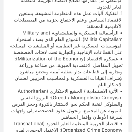
الوسطى من مقدراتها لصالح اقتصاد الجريمة المنظمة
العابر للحدود.
1. لتفكيك آليات عمل هذه المنظومة المشوهة، يستعين
الاقتصاد السياسي وعلم الاجتماع بحزمة من المصطلحات
الأكاديمية المعمقة:
• الرأسمالية العسكرية والميليشياوية (Military and
Militia Capitalism): النموذج العام الذي يصف استحواذ
المؤسسات العسكرية غير النظامية أو الميليشيات المسلحة
على القطاعات الإنتاجية والتجارية تحت لافتات الخصخصة.
• عسكرة الاقتصاد (Militarization of the Economy):
تحويل المفاصل الاقتصادية الحيوية، من صناعة وزراعة
وتجارة، إلى قطاعات تدار بعقلية أمنية وتخضع مباشرة
لإشراف القيادات العسكرية والمحاسيب الحزبيين لضمان
الاحتكار التام.
• الأثرة الاستبدادية / الجشع الاحتكاري (Authoritarian
Greed / Monopolistic Cronyism): النزوع النفسي
والسلوكي لنخبة الحكم نحو الاستئثار بالثروة وحجز الفرص
التنموية عن المجتمع، وتحويل عقود الخصخصة إلى واجهات
لسرقة الأوطان وإفقار الجماهير.
• اقتصاد الجريمة المنظمة العابر للحدود (Transnational
Organized Crime Economy): الاعتماد الوجودي لهذه