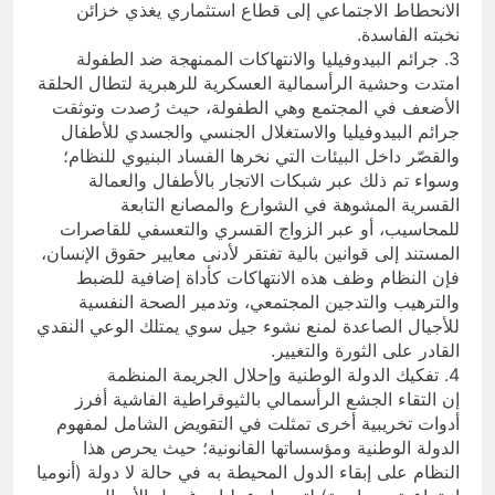
الانحطاط الاجتماعي إلى قطاع استثماري يغذي خزائن
نخبته الفاسدة.
3. جرائم البيدوفيليا والانتهاكات الممنهجة ضد الطفولة
امتدت وحشية الرأسمالية العسكرية للرهبرية لتطال الحلقة
الأضعف في المجتمع وهي الطفولة، حيث رُصدت وتوثقت
جرائم البيدوفيليا والاستغلال الجنسي والجسدي للأطفال
والقصّر داخل البيئات التي نخرها الفساد البنيوي للنظام؛
وسواء تم ذلك عبر شبكات الاتجار بالأطفال والعمالة
القسرية المشوهة في الشوارع والمصانع التابعة
للمحاسيب، أو عبر الزواج القسري والتعسفي للقاصرات
المستند إلى قوانين بالية تفتقر لأدنى معايير حقوق الإنسان،
فإن النظام وظف هذه الانتهاكات كأداة إضافية للضبط
والترهيب والتدجين المجتمعي، وتدمير الصحة النفسية
للأجيال الصاعدة لمنع نشوء جيل سوي يمتلك الوعي النقدي
القادر على الثورة والتغيير.
4. تفكيك الدولة الوطنية وإحلال الجريمة المنظمة
إن التقاء الجشع الرأسمالي بالثيوقراطية الفاشية أفرز
أدوات تخريبية أخرى تمثلت في التقويض الشامل لمفهوم
الدولة الوطنية ومؤسساتها القانونية؛ حيث يحرص هذا
النظام على إبقاء الدول المحيطة به في حالة لا دولة (أنوميا