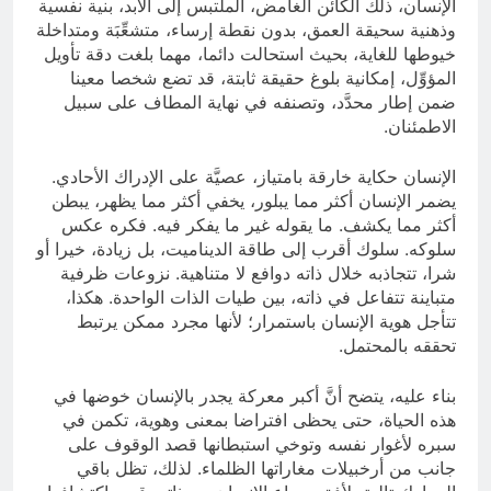
الإنسان، ذلك الكائن الغامض، الملتبس إلى الأبد، بنية نفسية
وذهنية سحيقة العمق، بدون نقطة إرساء، متشعِّبَة ومتداخلة
خيوطها للغاية، بحيث استحالت دائما، مهما بلغت دقة تأويل
المؤوِّل، إمكانية بلوغ حقيقة ثابتة، قد تضع شخصا معينا
ضمن إطار محدَّد، وتصنفه في نهاية المطاف على سبيل
الاطمئنان.
الإنسان حكاية خارقة بامتياز، عصيَّة على الإدراك الأحادي.
يضمر الإنسان أكثر مما يبلور، يخفي أكثر مما يظهر، يبطن
أكثر مما يكشف. ما يقوله غير ما يفكر فيه. فكره عكس
سلوكه. سلوك أقرب إلى طاقة الديناميت، بل زيادة، خيرا أو
شرا، تتجاذبه خلال ذاته دوافع لا متناهية. نزوعات ظرفية
متباينة تتفاعل في ذاته، بين طيات الذات الواحدة. هكذا،
تتأجل هوية الإنسان باستمرار؛ لأنها مجرد ممكن يرتبط
تحققه بالمحتمل.
بناء عليه، يتضح أنَّ أكبر معركة يجدر بالإنسان خوضها في
هذه الحياة، حتى يحظى افتراضا بمعنى وهوية، تكمن في
سبره لأغوار نفسه وتوخي استبطانها قصد الوقوف على
جانب من أرخبيلات مغاراتها الظلماء. لذلك، تظل باقي