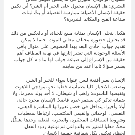
البشري: هل الإنسان مجبول على الخير أم الشر؟ أين تكمن
حقيقة الإنسان الأصيلة: ممارسة الفضيلة أو بثّ لبنات
صناعة القبح والمكائد الشريرة؟
هكذا، يتجلى الإنسان بمثابة منبع للحياة، أو بالعكس من ذلك
قد يختزل حضوره مختلف معاني الموت. حتما لا يمكن
تقديم جواب أحادي البعد بهذا الخصوص على منوال باقي
الأسئلة الوجودية التي تعتبر إثارتها في نهاية المطاف أهم
حقيقة من الإسراع إلى صياغة جواب لها ما دام كل جواب
يضمر سؤالا ثانيا أعقد من سابقه.
الإنسان بغير أقنعة ليس عنوانا سواء للخير أو الشر،
ويصعب الانحياز كليا بطمأنينة خَطِّية نحو نموذجي اللاهوت
ونقيضها الناسوت: راهب أو شيطان. لا أحد يولد مجرما، ولا
ضمانة تذكر كي يستمر غيره فاضلا. الإنسان مجرد حالة،
أولا وأخيرا، يتداخل في خضم تعبيراتها المباشرة الذهني،
النفسي، الوجداني والقيمي المكتسب، ارتباطا بمعطيات
وشروط السياقات المختَبَرة، والتجربة الفعلية وحدها تشكِّل
محكَّا فعليا للمثيرات والدواعي ثم نوعية ردود الفعل.
لحظة، تعكس بكل شفافية حقيقة الإنسان.