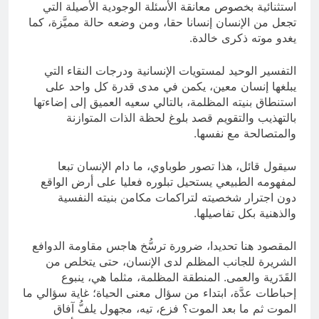
استثنائية بخصوص معانقة الأسئلة الوجودية الأصيلة التي
تجعل من الإنسان إنسانا حقا، ومن وضعه حالة مميَّزة، كما
يغدو موته ذكرى خالدة.
التفسير الوحيد لمستويات الإنسانية ودرجات النقاء التي
يبلغها إنسان معين، يكمن في مدى قدرة كل واحد على
استنطاق بنيته المظلمة، بالتالي سعيه العميق إلى إضاءتها
بالتهذيب والتقويم قصد بلوغ لحظة الذات المتوازنة
والمتصالحة مع نفسها.
سيقول قائل، هذا تصور طوباوي، ما دام الإنسان تبعا
لمفهومه الطبيعي يستحيل تبلوره فعليا على أرض الواقع
دون اجترار شخصيته لتراكمات مكامن بنيته النفسية
والذهنية بكل تفاصيلها.
المقصود هنا تحديدا، ضرورة ترسُّخ هاجس مقاومة الدوافع
الشريرة للجانب المظلم لدى الإنسان، حتى يتخلص من
القَدَرية والعمى. المنطقة المظلمة، مثلما هي، ينبوع
إحباطات عدَّة، ابتداء من سؤال معنى الحياة؛ غاية سؤالي ما
الموت ثم ما بعد الموت؟ فزع، تيه، مجهول يلفُّ آفاق