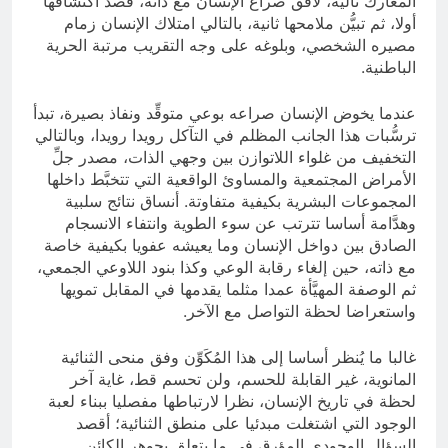
المعارك تالية، لأفق صراع الإنسان مع ذاته، قصد اكتشافها
أولا، ثم تبيُّن ملامحها ثانية، بالتالي امتلاك الإنسان زمام
مصيره الشخصي، وبلوغه على وجه التقريب مرتبة الحرية
الباطنية.
عندما يخوض الإنسان صراعه بوعي متوقِّد ونفاذ بصيرة، تبدأ
ترسُّبات هذا الجانب المظلم في التآكل رويدا رويدا، وبالتالي
التخفيف من غلواء اللاتوازن بين وجهي الذات، مصدر جلِّ
الأمراض المجتمعية والمساوئ الواقعية التي تتخبَّط داخلها
المجموعات البشرية بكيفية متفاوتة. أنساق نتائج سلبية
وهدَّامة أساسا تترتب عن سوء الطوية وانتفاء الانسجام
الصادق بين دواخل الإنسان وما يعيشه عفويا بكيفية خاصة
مع ذاته، حين إلغاء رقابة الوعي وكذا بنود اللاوعي الجمعي،
ثم الوصفة المهيَّأة عمدا مثلما يقدمها في المقابل تمويها
واستعراضا لحظة التواصل مع الآخر.
غالبا ما يُنظر أساسا إلى هذا المُكَوِّن وفق منحى الثنائية
المانوية، غير القابلة للحسم، ولن تحسم قط، غاية آخر
لحظة في تاريخ الإنسان، نظرا لارتباطها مفصليا ببناء لعبة
الوجود التي اشتغلت مبدئيا على منطق الثنائية؛ أقصد
السؤال الوجودي المؤرق في ما يتعلق بجوهر الكائن