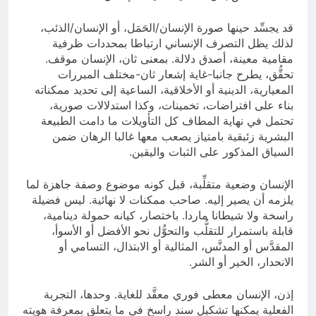
قد يجسِّد حينها صورة الإنسان/الحَمَل، أو الإنسان/الذئب،
لذلك يظل التصرف الإنساني ارتباطا بمحددات ظرفية
مقامية معينة، أصدق دلالة. بمعنى ثان، الإنسان موقف.
تحقُّق، يطرح جانبا-غاية إشعار ثان-مختلف المبررات
المعيارية، الدينية أو الأخلاقية، الساعية إلى تحديد ممكناته
بناء على افتراضات، تخمينات، وكذا استدلالات صورية،
تحتمل في نهاية المطاف كل التأويلات ما دامت الطبيعة
البشرية زئبقية بامتياز يصعب معها غالبا الرهان ضمن
السياق المذكور على الثبات واليقين.
الإنسان وضعية متقلِّبة، قبل كونه موضوع وصفة جاهزة لما
يلزمه أن يصير إليه. صاحب ممكنات لا نهائية. ليس فضيلة
راسخة ولا شيطانا ماردا. باختصار، كيانه حمولة دينامية،
قابلة باستمرار للتقلُّب والتحوُّل نحو الأفضل أو الأسوأ،
المقدَّس أو المدنَّس، المثالية أو الابتذال، التسامي أو
الانحدار، الخير أو الشر.
إذن، الإنسان معطى فوري معقَّد للغاية. وحدها، التجربة
الفعلية يمكنها تشكيل سند راسخ في ما يتعلق بمعرفة هويته