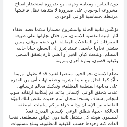
دون التباس، ومعاينة وجهته، مع ضرورة استحضار انفتاح
مشروعه الوجودي على صيرورة لا متناهية تظل فاعليتها
مرتبطة بحساسية الوعي الوجودي.
تؤسِّس ثنائية الحالة والمشروع مضمارا ملائما قصد اقتفاء
آثار البنية النفسية للإنسان، من خلال تجلياتها على طبيعة
التصرفات ثم التفاعلات المقابلة، في خضم موقف معين
يقتضي تجاوبا حاسما، عندئذ تبرز إلى السطح خبايا جانبه
المظلم، وينبعث كيان الخير أو الشر. تارة يتحقق المنحى
بكيفية قصوى، وتارة أخرى بمرونة.
تطلُّع الإنسان نحو الخير، منتصرا لفترة قد لا تطول، وربما
تتأبَّد كما الحال مع بناة البشرية وعظمائها، تتأتى من القدرة
على مجابهة المنطقة المظلمة، وتفكيك معالم ترسباتها،
عندما يتحقق الوعي الإنساني بذاته، ثم إمكانية ارتقائه صوب
انبجاس شفاف يفسح المجال أمام حدوث تقلص لتلك الهوَّة
الفاصلة بين الإنسان وذاته جراء تراكم سلبيات المنطقة
الحالكة. حينها، ينطلق الوعي الإنساني المدرك فعلا
لمضمون هويته كي يشتغل ثانية دون عوائق مصطنعة، فتحيا
الذات كنه وجودها حسب الكيفية المطلوبة، وتبلغ مستويات