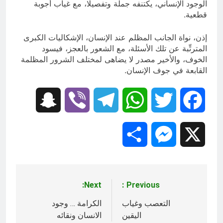
الوجود الإنساني، يكتنفه جملة وتفصيلا، مع غياب أجوبة
قطعية.
إذن، نواة الجانب المظلم عند الإنسان، الإشكاليات الكبرى
المترتِّبة عن تلك الأسئلة، مع الشعور بالعجز، فيسود
الخوف، والأخير مصدر لا يضاهى لمختلف الشرور المظلمة
القابعة في جوف الإنسان.
Snapchat
Viber
Telegram
WhatsApp
Twitter
Facebook
Share
Messenger
X
Next:
Previous:
تصفّح
المقالات
التعصب وغياب
الكرامة … وجود
اليقين
الانسان ونقائه