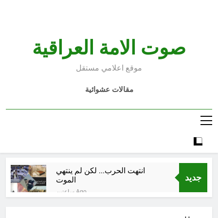
Ski
t
conten
صوت الامة العراقية
موقع اعلامي مستقل
مقالات عشوائية
انتهت الحرب… لكن لم ينتهي
جديد
الموت
ساعتين Ago
إقليم كردستان إلى أين؟ الطريق إلى
سقوط الحكومات… يبدأ من خلف أبوابها