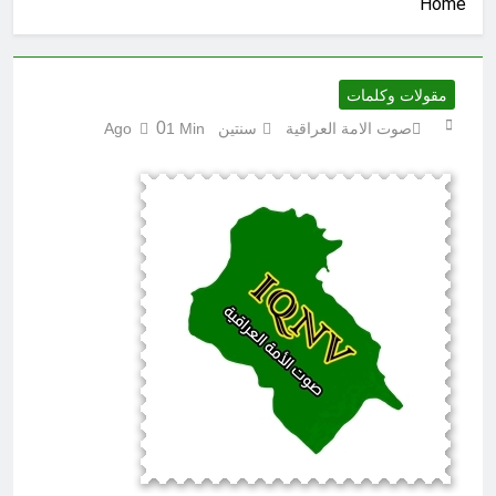
Home
المغلقة
7 ساعات Ago
كتابات رد عن لماذا أخذ الحسين معه
النساء والأطفال الى كربلاء؟ (ح 5)
7 ساعات Ago
مقولات وكلمات
احياء ليلة الجمعة (نعمة بالكسر والفتح،
0
صوت الامة العراقية
سنتين Ago
1 Min
نعمة ونعمت، نعمة ونعيم)
7 ساعات Ago
الجرح النرجسي وتضخم الذات
التعويضي
8 ساعات Ago
مشروع إنساني .. بدأ بكرتونة أدوية
مجانية وانتهى بـ”صيدليات”خيرية !
8 ساعات Ago
اتفاق مكة.. لحظة إعادة تشكيل
للتوازنات الإقليمية
10 ساعات Ago
من حلف بغداد إلى الحلف السعودي
التركي الباكستاني- وفوائد انضمام
العراق له!
13 ساعة Ago
شعراء العراق الذين بقيت قبورهم في