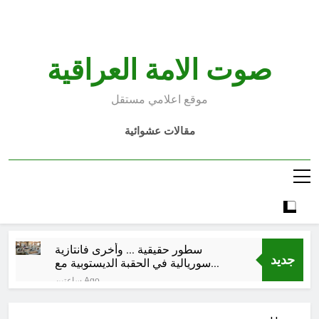
Ski
t
conten
صوت الامة العراقية
موقع اعلامي مستقل
مقالات عشوائية
سطور حقيقية … وأخرى فانتازية
جديد
سوريالية في الحقبة الديستوبية مع
مؤسساتنا الصحية !!
ساعتين Ago
كتب ثقافية جديدة …دَردَشَاتٌ
ومُشَاكَسَاتٌ صُحَفيةٌ في مقهى