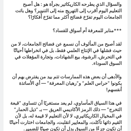
والسؤال الذي يطرحه الكاريكاتير بجرأة هو : هل أصبح
التعليم اليوم أقرب إلى التهريج منه إلى التنوير؟ وهل باتت
الجامعات اليوم تفرّخ فضائح أكثر مما تفرّخ أفكارًا؟
***منابر للمعرفة أم أسواق للفساد؟
لقد أصبح من المألوف أن نسمع عن فضائح الجامعات، لا من
حيث فشلها في الإنتاج العلمي فقط، بل في انخراطها أحيانًا
في التحرش، الرشوة، بيع الشهادات، وتجارة المؤهلات في
السوق السوداء.
والأدهى أن بعض هذه الممارسات تتم بيد من يفترض بهم أن
يكونوا “حراس العلم” و”رهبان المعرفة” — أي الأساتذة
أنفسهم!
في هذا السياق المأساوي، لم يعد مستغربًا أن تتساوى “قبعة
التخرج” — ذلك الرمز الأكاديمي العريق — بـ “ذيل الحمار”
في المخيال الكاريكاتيري، لا لأن التعليم لا قيمة له، بل لأن
القيم ذاتها تآكلت، والمعايير انقلبت، والجامعات اختارت أحيانًا
أن تكون جزءًا من السوق بدل أن تكون صوتًا للضمير.