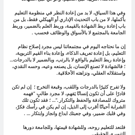
وفي هذا السياق، لا بد من إعادة النظر في منظومة التعليم
بأكملها، لا من باب التحديث الإداري أو الهيكلي فقط، بل من
باب إعادة ربط الشهادة بالقيمة، وربط العلم بالضمير، وربط
الجامعة بالمجتمع لا بالأسواق والوظائف فحسب .
إن ما نحتاجه اليوم في مجتمعاتنا ليس مجرد إصلاح نظام
التعليم، بل إعادة تعريف الذكاء، وإعادة بناء القيم التربوية،
وإعادة ربط التعليم بالواقع لا بالرتب، وبالضمير لا بالدرجات…
؛ فالشهادة لا تصنع الإنسان، بل يصنعه وعيه، وحسه النقدي،
واستقلاله العقلي، ونزاهته الأخلاقية.
ولا تفرح كثيرًا بالدرجات واللقب، وقبعة التخرج ؛ إن لم تكن
قادرًا على أن تكون إنسانًا يَفهم، لا مجرد طالبٍ “فهمه
متروك للمصادفة والحفظ والتكرار .”
… ؛
فقد تكون تلك
الشرابة أحيانًا أقرب إلى الذيل، إن لم يكن في رأسك فكرٌ،
وفي قلبك ضمير، وفي جعبتك ابداع وانجاز وابتكار … .
فلنعد للتعليم روحه، وللشهادة قيمتها، وللجامعة دورها
التنويري الحقيقي.