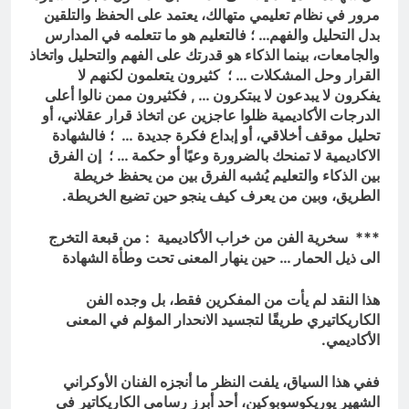
مرور في نظام تعليمي متهالك، يعتمد على الحفظ والتلقين
بدل التحليل والفهم… ؛ فالتعليم هو ما تتعلمه في المدارس
والجامعات، بينما الذكاء هو قدرتك على الفهم والتحليل واتخاذ
القرار وحل المشكلات … ؛ كثيرون يتعلمون لكنهم لا
يفكرون لا يبدعون لا يبتكرون … , فكثيرون ممن نالوا أعلى
الدرجات الأكاديمية ظلوا عاجزين عن اتخاذ قرار عقلاني، أو
تحليل موقف أخلاقي، أو إبداع فكرة جديدة … ؛ فالشهادة
الاكاديمية لا تمنحك بالضرورة وعيًا أو حكمة … ؛ إن الفرق
بين الذكاء والتعليم يُشبه الفرق بين من يحفظ خريطة
الطريق، وبين من يعرف كيف ينجو حين تضيع الخريطة.
*** سخرية الفن من خراب الأكاديمية : من قبعة التخرج
الى ذيل الحمار … حين ينهار المعنى تحت وطأة الشهادة
هذا النقد لم يأت من المفكرين فقط، بل وجده الفن
الكاريكاتيري طريقًا لتجسيد الانحدار المؤلم في المعنى
الأكاديمي.
ففي هذا السياق، يلفت النظر ما أنجزه الفنان الأوكراني
الشهير يوريكوسوبوكين، أحد أبرز رسامي الكاريكاتير في