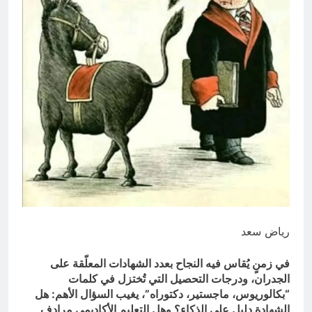
؟
13 ساعة Ago
الظلم والظلام والمادة المظلمة
13 ساعة Ago
رياض سعد
في زمنٍ يُقاس فيه النجاح بعدد الشهادات المعلّقة على
الجدران، ودرجات التحصيل التي تُختزل في كلمات
“بكالوريوس، ماجستير، دكتوراه”، يغيب السؤال الأهم: هل
الشهادة دليل على الذكاء؟ وهل التعليم الأكاديمي مرادف