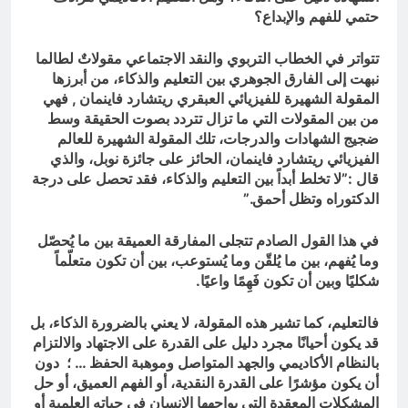
حتمي للفهم والإبداع؟
تتواتر في الخطاب التربوي والنقد الاجتماعي مقولاتٌ لطالما
نبهت إلى الفارق الجوهري بين التعليم والذكاء، من أبرزها
المقولة الشهيرة للفيزيائي العبقري ريتشارد فاينمان , فهي
من بين المقولات التي ما تزال تتردد بصوت الحقيقة وسط
ضجيج الشهادات والدرجات، تلك المقولة الشهيرة للعالم
الفيزيائي ريتشارد فاينمان، الحائز على جائزة نوبل، والذي
قال :”لا تخلط أبداً بين التعليم والذكاء، فقد تحصل على درجة
الدكتوراه وتظل أحمق.”
في هذا القول الصادم تتجلى المفارقة العميقة بين ما يُحصّل
وما يُفهم، بين ما يُلقّن وما يُستوعب، بين أن تكون متعلّماً
شكليًا وبين أن تكون فَهِمًا واعيًا.
فالتعليم، كما تشير هذه المقولة، لا يعني بالضرورة الذكاء، بل
قد يكون أحيانًا مجرد دليل على القدرة على الاجتهاد والالتزام
بالنظام الأكاديمي والجهد المتواصل وموهبة الحفظ … ؛ دون
أن يكون مؤشرًا على القدرة النقدية، أو الفهم العميق، أو حل
المشكلات المعقدة التي يواجهها الإنسان في حياته العلمية أو