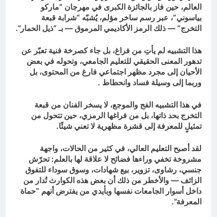
العالم، حين فاز بالجائزة الكبرى في مهرجان “ماركو
بياسوني”، عبر رسم ساخر مؤلم، يُشبّه “شرابة قبعة
التخرج” — ذلك الرمز الأكاديمي المرموق — بـ “ذيل الحمار”.
هذا التشبيه لم يأتِ من فراغ، بل جاء كصرخة فنية تعبّر عن
تدهور المعنى الحقيقي للتعليم الجامعي، وتحوله في بعض
الأحيان إلى مجرد مظهر اجتماعي فارغ من المحتوى، بل
وربما إلى وسيلة فساد وانحطاط .
في هذا التشبيه الفج والموجع، لا يسخر الفنان من قبعة
التخرج بحد ذاتها، بل من فراغها الرمزي، حين تتحول من
تمثيلٍ للمعرفة إلى قشرة مظهرية لا تعني شيئًا.
لقد أصبح التعليم العالي، في كثير من الحالات، واجهة
مشروخة تخفي وراءها فضائح لا علاقة لها بالعلم: تحرّش
جنسي، رشاوى، تزوير، بيع شهادات، وسوق سوداء للتفوق
الزائف — والأخطر من ذلك أن بعض هذه الكوارث تُدار من
داخل أسوار الجامعات نفسها وبأيدي من يفترض أنهم “حماة
المعرفة”.