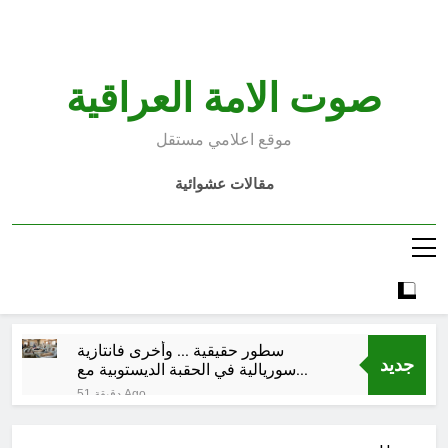
Ski
t
conten
صوت الامة العراقية
موقع اعلامي مستقل
مقالات عشوائية
سطور حقيقية … وأخرى فانتازية
جديد
سوريالية في الحقبة الديستوبية مع
مؤسساتنا الصحية !!
51 دقيقة Ago
كتب ثقافية جديدة …دَردَشَاتٌ
ومُشَاكَسَاتٌ صُحَفيةٌ في مقهى