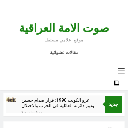
Ski
t
conten
صوت الامة العراقية
موقع اعلامي مستقل
مقالات عشوائية
غزو الكويت 1990: قرار صدام حسين
جديد
ودور دائرته العائلية في الحرب والاحتلال
وعمليات النهب
3 ساعات Ago
السابع من آب يوم الشهيد الأشوري قيم
الشهادة عند الأشوريين ودور الشهيد في