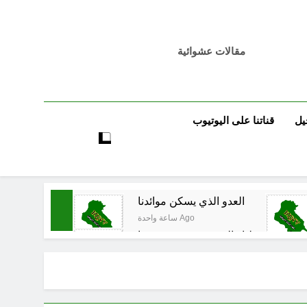
مقالات عشوائية
يل
قناتنا على اليوتيوب
العدو الذي يسكن موائدنا
ساعة واحدة Ago
ون على سقوطنا واليوم يشهدون صمودنا
ساعتين Ago
قي المدوي على ايران الملالي والموامنة
3 ساعات Ago