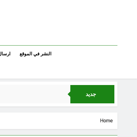
Ski
t
conten
النشر في الموقع
ارسال
جديد
Home
خطب صلاة الجمعة (ح 25) (البصيرة: القرآن والعترة)