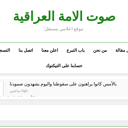
صوت الامة العراقية
موقع اعلامي مستقل
 مقالة
من نحن
باب التبرع
اعلن معنا
اتصل بنا
التسج
حسابنا على التيكتوك
بالأمس كانوا يراهنون على سقوطنا واليوم يشهدون صمودنا
ساعتين Ago
بالأمس كانوا يراهن
في الذكرى الثامنة والثلاثين للانتصار العرا
مشاة الأربعين 1977 والبعث المجرم (ح 6) (وويل لهم مما يكسبون)