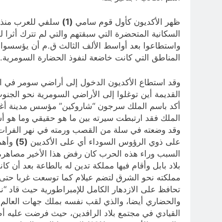
ظهر الأكديون كأول قوم سامي
(1)
سلفي للعرب منذ ا
السكانية المتحضرة التي سبقتهم والتي لم تترك أثرا ل
واستطاعوا بعد أواسط الألف الثالث ق.م أن يؤسسوا أ
المناطق التي كانت خاضعة لنفوذ الحضارة السومرية.
وقد استطاع الأكديون الدخول إلى أراضي سومر في الم
القديمة أين توغلوا إلى الأراضي السومرية نحو الج
أكد باسم الملك سرجون “شاروكين” مؤسس مدينة أغاد يطلق على كل السهل
الملك فقد ارتبطت سيرته بين ما هو حقيقي وما هو أ
وقد وضعته في سلة من القصب ورمته في نهر الفرات حيث
على ذوي الرؤوس السوداء أي على الأكديين
(5)
السبب وراء هذه الحرب كان رفض هذا الأخير مصاهر
بلاد بابل وأقام فيها مملكة تدين له بالطاعة بعد أن
مملكته نحو الشرق لتضم عيلام كما توسعت غربا حت
تحافظ على الازدهار الكامل للإمبراطورية حيث قاد “
والحضاري أيضا، والذي لقب نفسه بملك جهات العالم ال
القيادي في مجتمع بلاد الرافدين، حيث فرضت عليه أطر