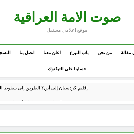
صوت الامة العراقية
موقع اعلامي مستقل
 مقالة
من نحن
باب التبرع
اعلن معنا
اتصل بنا
التسج
حسابنا على التيكتوك
إقليم كردستان إلى أين؟ الطريق إلى سقوط الح
كتابات رد عن لماذا أخذ الحسين معه النساء والأطفال الى كربلاء؟ (ح 5)
وتضخم الذات التعويضي
احياء ليلة الجمعة (نعمة بالكسر والفتح، نعمة ونعمت، نعمة ونعيم)
5 ساعات Ago
 للتوازنات الإقليمية
مشروع إنساني .. بدأ بكرتونة أدوية مجانية وانتهى بـ”صيدليات”خيرية !