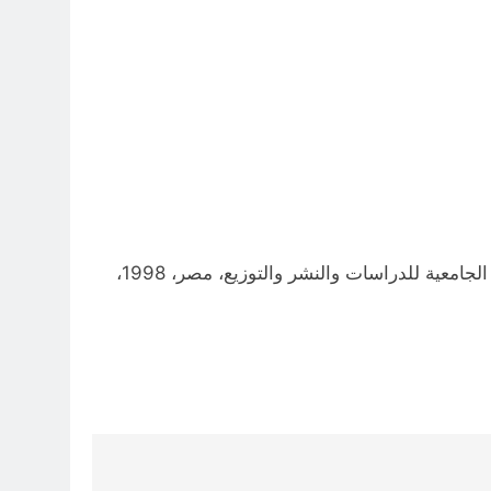
عمر محمد صبحي عبد الحي، الفكر السياسي وأساطير الشرق الأدنى القديم- بلاد مابين النهرين ومصر. المؤسسة الجامعية للدراسات والنشر والتوزيع، مصر، 1998،