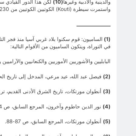
والدينية والأدبية وغيرها
(10)
واستمرت سيطرة (Kouti) الكوتيين الكوتيين من 2230 ق.م إلى 2120 ق.م تقريبا لتأتي بعد ذلك حقبة العصر السومري الجديد
______________
(1)
الساميون: قوم سكنوا بلاد غربي آسيا منذ فجر ال
في التوراة، ويتكون الساميون من الأقوام التالية:
البابليين والأشوريين الأموريين والكنعانيين والآراميي
(2)
فيصل عبد الله، عيد مرعي، المدخل إلى تاريخ الحضار
(3)
أنطوان مورتكات، تاريخ الشرق الأدنى القديم، تر: توفي
(4)
نور الدين حاطوم وآخرون، المرجع السابق، ص 154.
(5)
أنطوان مورتكات، المرجع السابق، ص 87-88.