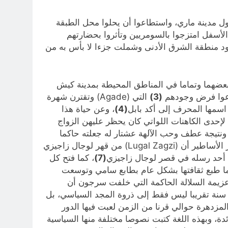
ل مدينة ماري، واستطاعوا أن يحلوا محل الطبقة
الأسفل امتزجوا بالسومريين وتأثروا بحضارتهم
 منطقة الشرق الأدنى وشملت جزءا لا بأس به من
بعضهما وتماما في المناطق المحيطة بمدينة كيش
طاعوا فرض وجودهم
(3)
التي (Agade) وتقترن شهرة
(4)
، وعن حياة هذا
إحدى الكاهنات اللواتي كان يحظر عليهن الزواج
 ونتيجة عطف وحب الآلهة عشتار له جعلته حاكما
وأهم الأعمال التي قام بها أنه تمكن ملك أوروك وأور السومرية، وتذكر الأساطير أن (Lugal Zagzi) من قهر لوجال زاجيزي
يها أحد رسله في قصر لوجال زاجيزي
(7)
، كما فتح كل
 كما طبع ثقافتها بشكل عام بطابع سامي وتوسعت
يمة السلالة الحاكمة التي خلفت سرجون أن
 سنة تقريبا ليس فقط إلى ذروة المجد السياسي، بل
لمزدهرة حوالي قرنا من الزمن لعبت فيها الدور
دة، وبهذه اللغة كتبت نصوصا مختلفة منها السياسية