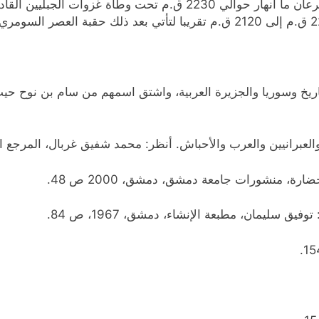
لكن هذا الدور القيادي سرعان ما انهار حوالي 2230 ق.م تح
تاريخ وسوريا والجزيرة العربية، واشتق اسمهم من سام بن نوح ح
ن والعبرانيين والعرب والأحباش. أنظر: محمد شفيق غربال، المرجع ال
ة، منشورات جامعة دمشق، دمشق، 2000 ص 48.
ق سليمان، مطبعة الإنشاء، دمشق، 1967، ص 84.