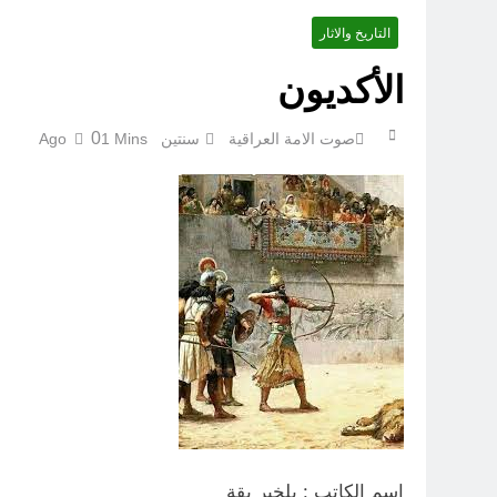
التاريخ والاثار
الأكديون
لوحة النشوة / راي 
0
صوت الامة العراقية
سنتين Ago
1 Mins
اسم الكاتب : بلخير بقة