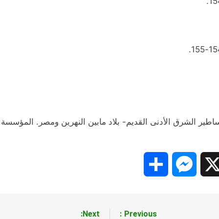
Share
Messenger
Snapc
X
Next:
Previous: