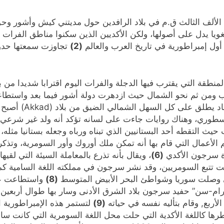
لألف الثالث ق.م في بلاد الرافدين حول مديتني كيش وأشور وحو
غويا يدل على أصولها، ولكن الأكديين الذين سكنوا مناطق الفرات 
ول إمبراطورية في تاريخ العرب والعالم
(2)
تجاوزت سمعتها حدود
نطقة التي يقترب فيها الدجلة والفرات اليوم اقترابا شديدا من 
نوب ومن ثم نحو الشمال حيث ازدهرت دولة أشور فيما بعد واست
 الشمالي الضيق من بلاد (Akkad) أصبح اسمها المحرف إلى أكد بابل
سطوري، وهناك روايات جاءت على لسانه تؤكد أنه ولد غير شرعي ل
 التقطه أحد البستانيين الذي تبناه ورباه وجعله بستانيا مثله،
ة سرجون الأكدي
(6)
، ويقال بأنه تذرع بالمعاملة السيئة التي لق
 كانت تتبع السومريين، وقد نشر سرجون في مملكته اللغة السامية
ى وصلت سوريا وشواطئ البحر الأبيض المتوسط
(8)
واستطاعت عز
نرام-سن” حفيد سرجون بلاد الشرق الأدنى وسار بها طوال أربعين
أربع, وقام بتأليه نفسه في حياته
(9)
لتستمر هذه الإمبراطورية ا
ها كاللغة الأكدية التي حلت محل اللغة السومرية التي كانت سائ