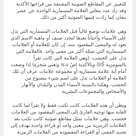
للتعبير عن المقاطع الصوتية المشتقة من قراءتها الأكدية
وقد زاد عدد معاني العلامة المسمارية الواحدة عن عشر
معان كما زادت قيمها الصوتية أكثر من ذلك.
وهي علامات توضع غالباً قبل العلامات المسمارية التي تدل
على الأسماء وأحياناً بعدها لتحدد صنف أو ماهية الاسم الذي
تعود له والمعنى المقصود منه، إن كان للعلامة أو العلامات
المسمارية التي تمثله أكثر من معنى واحد. فالعلامة التي
تدل على الخشب، (وهي العلامة التي كانت تقرأ
بالسومرية GIŠ وبالآكدية اِصُ is.u وتعني شجرة) إذا وضعت
أمام أية علامة مسمارية أو مجموعة علامات عرف أن تلك
العلامة أو العلامات تدل على اسم شيء مصنوع من
الخشب. وهكذا بالنسبة لأسماء المدن والبلدان والأنهار
والأشخاص والمجموعات البشرية.
ويظن أن هذه العلامات كانت تكتب فقط ولا تقرأ لما كانت
الغاية منها توجيه القارئ إلى المعنى المقصود من العلامات
فحسب. وهي علامات تمثل مقاطع صوتية كانت تكتب بعد
العلامات الرمزية من معنى واحد أو قراءة واحدة تهدف إلى
تحديد المعنى أو القراءة المقصودة من العلامات الرمزية