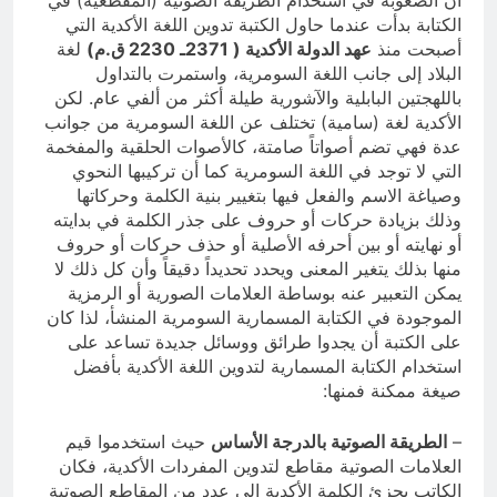
4 ساعات Ago
الكتابة بدأت عندما حاول الكتبة تدوين اللغة الأكدية التي
تفكيك شلل الطاقة: الاقتصاد السياسي
أصبحت منذ
عهد الدولة الأكدية ( 2371ـ 2230 ق.م)
لغة
لأزمة الكهرباء في العراق
البلاد إلى جانب اللغة السومرية، واستمرت بالتداول
6 ساعات Ago
باللهجتين البابلية والآشورية طيلة أكثر من ألفي عام. لكن
الأكدية لغة (سامية) تختلف عن اللغة السومرية من جوانب
عدة فهي تضم أصواتاً صامتة، كالأصوات الحلقية والمفخمة
التي لا توجد في اللغة السومرية كما أن تركيبها النحوي
وصياغة الاسم والفعل فيها بتغيير بنية الكلمة وحركاتها
وذلك بزيادة حركات أو حروف على جذر الكلمة في بدايته
أو نهايته أو بين أحرفه الأصلية أو حذف حركات أو حروف
منها بذلك يتغير المعنى ويحدد تحديداً دقيقاً وأن كل ذلك لا
يمكن التعبير عنه بوساطة العلامات الصورية أو الرمزية
الموجودة في الكتابة المسمارية السومرية المنشأ، لذا كان
على الكتبة أن يجدوا طرائق ووسائل جديدة تساعد على
استخدام الكتابة المسمارية لتدوين اللغة الأكدية بأفضل
صيغة ممكنة فمنها:
–
الطريقة الصوتية بالدرجة الأساس
حيث استخدموا قيم
العلامات الصوتية مقاطع لتدوين المفردات الأكدية، فكان
الكاتب يجزئ الكلمة الأكدية إلى عدد من المقاطع الصوتية