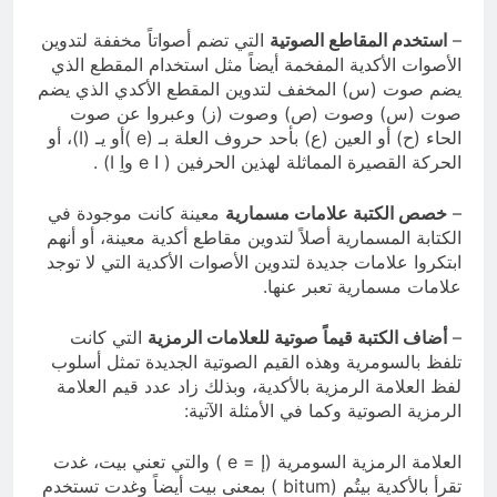
–
استخدم المقاطع الصوتية
التي تضم أصواتاً مخففة لتدوين
الأصوات الأكدية المفخمة أيضاً مثل استخدام المقطع الذي
يضم صوت (س) المخفف لتدوين المقطع الأكدي الذي يضم
صوت (س) وصوت (ص) وصوت (ز) وعبروا عن صوت
الحاء (ح) أو العين (ع) بأحد حروف العلة بـ (e )أو يـ (I)، أو
الحركة القصيرة المماثلة لهذين الحرفين ( ا e واِ I) .
–
خصص الكتبة علامات مسمارية
معينة كانت موجودة في
الكتابة المسمارية أصلاً لتدوين مقاطع أكدية معينة، أو أنهم
ابتكروا علامات جديدة لتدوين الأصوات الأكدية التي لا توجد
علامات مسمارية تعبر عنها.
–
أضاف الكتبة قيماً صوتية للعلامات الرمزية
التي كانت
تلفظ بالسومرية وهذه القيم الصوتية الجديدة تمثل أسلوب
لفظ العلامة الرمزية بالأكدية، وبذلك زاد عدد قيم العلامة
الرمزية الصوتية وكما في الأمثلة الآتية:
العلامة الرمزية السومرية (إ = e ) والتي تعني بيت، غدت
تقرأ بالأكدية بيتُم (bitum ) بمعنى بيت أيضاً وغدت تستخدم