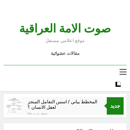
Ski
t
conten
صوت الامة العراقية
موقع اعلامي مستقل
مقالات عشوائية
المخطط بياني / اسس التعامل المنجز
جديد
لعقل الانسان ؟
50 دقيقة Ago
عْاشُورْاءُالسَّنَةُ الثَّالِثةَ عشَرَة(٢٢)
[إِنتفاضةُ صفَر…تمرُّدٌ حُسَينيٌّ][ب]