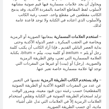
ويحاول أن يجد علامات مسمارية فيها قيم صوتية مشابهة
لأسلوب لفظ المقاطع الخاصة بالمفردة الأكدية، وقد يدمج
الكاتب مقطعين في مقطع واحد، حسب رغبة الكاتب
والأسلوب الذي اعتاده في الكتابة ولا توجد قاعدة عامة
لذلك.
–
استخدم العلامات المسمارية
بمعانيها الصورية أو الرمزية
وبخاصة في الحقب المبكرة ـ عصر الدولة الأكدية وحتى
بداية العصر البابلي القديم ـ فإذا أراد الكاتب أن يكتب كلمة
رجل أو يلم = awilum أو كلمة بيت، بيتُم = bitum، بكتابة
العلامة المسمارية التي تعني، وفق الطريقة الرمزية
والصورية، (رجل) أو (بيت) أو غيرها من المفردات التي
توجد لها علامة مسمارية خاصة تعبر عنها.
–
وقد يستخدم الكاتب الطريقة الرمزية
نفسها في التعبير
عن عدد من المفردات اللغوية الأكدية أو الطريقة الصوتية
(المقطعية) حسب رغبته دون قيود معينة، وبمرور الوقت
تزايد استخدام الطريقة الصوتية في الكتابة وتقلص استخدام
العلامات الرمزية إلاّ في العلامات التي تدل على أشياء
مادية، أي حسب الطريقة الصورية.