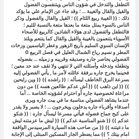
التطفل والتدخل في شؤون الناس ويتنفسون الفضول
والقيل والقال والغيبة … ؛ وقد جاء عن الإمام علي ما يؤكد
ذلك : (( الغيبة ربيع اللئام )) ؛ القيل والقال والفضول وذكر
الناس بالسوء يمثل متعة ما بعدها متعة بالنسبة للئيم ؛
فالتطفل والفضول لدى هؤلاء الشاذين كالربيع للأصحاء
الأسوياء يتنعمون بالغيبة والقيل والقال كما يتنعم ويلتذ
الإنسان السوي السليم بأريج الزهور وعطر الياسمين وزخات
المطر و نسيم رياح الشمال العليل في فصل الربيع 0
الفضولي يحاصر جاره وصديقه وقريبه و زميله … بفضوله
وتطفله وتدخله وأسئلته التي لا تنتهي ولا تقف عند حد معين ؛
فحينما يخرج جاره برفقة عائلته لأمر ما , يأتي الفضولي إليه
بسرعة البرق الخاطف ليسأله : (( راشده )) (( وين رايحين
)) (( اين ذاهب )) (( أش عدكم طالعين هسه )) من دون
مراعاة لخصوصية جاره أو احترام لشؤونه الخاصة … أما
عندما يشاهد الفضولي مناسبة ما في بيت جاره ويرى
أصدقاء وأقرباء جاره يدخلون ويخرجون … ؛ لا يصبر ولا يقدر
على كبح جماح فضوله فيأتي مسرعا ليسأل جاره : (( شكو
عدكم )) (( شنو المناسبة عدكم )) (( ليش ما عزمتنه ليش
ما دعيتنه )) (( من صاحب هذه السيارة المرسيدس الواقفة
امام بيتك ؟ )) مما يضطر الجار المسكين المبتلى إلى الإجابة