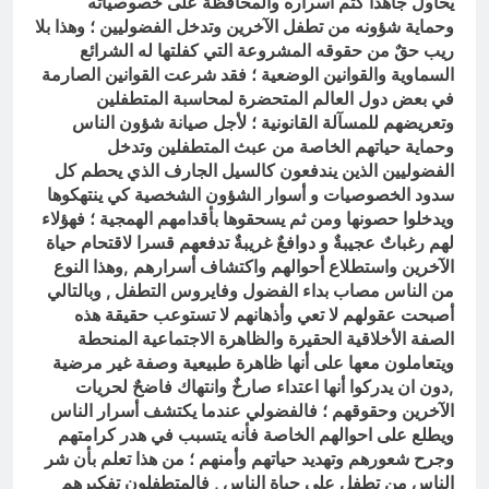
يحاول جاهدا كتم أسراره والمحافظة على خصوصياته
وحماية شؤونه من تطفل الآخرين وتدخل الفضوليين ؛ وهذا بلا
ريب حقٌ من حقوقه المشروعة التي كفلتها له الشرائع
السماوية والقوانين الوضعية ؛ فقد شرعت القوانين الصارمة
في بعض دول العالم المتحضرة لمحاسبة المتطفلين
وتعريضهم للمسآلة القانونية ؛ لأجل صيانة شؤون الناس
وحماية حياتهم الخاصة من عبث المتطفلين وتدخل
الفضوليين الذين يندفعون كالسيل الجارف الذي يحطم كل
سدود الخصوصيات و أسوار الشؤون الشخصية كي ينتهكوها
ويدخلوا حصونها ومن ثم يسحقوها بأقدامهم الهمجية ؛ فهؤلاء
لهم رغباتٌ عجيبةٌ و دوافعٌ غريبةٌ تدفعهم قسرا لاقتحام حياة
الآخرين واستطلاع أحوالهم واكتشاف أسرارهم ,وهذا النوع
من الناس مصاب بداء الفضول وفايروس التطفل , وبالتالي
أصبحت عقولهم لا تعي وأذهانهم لا تستوعب حقيقة هذه
الصفة الأخلاقية الحقيرة والظاهرة الاجتماعية المنحطة
ويتعاملون معها على أنها ظاهرة طبيعية وصفة غير مرضية
,دون ان يدركوا أنها اعتداء صارخٌ وانتهاك فاضحٌ لحريات
الآخرين وحقوقهم ؛ فالفضولي عندما يكتشف أسرار الناس
ويطلع على احوالهم الخاصة فأنه يتسبب في هدر كرامتهم
وجرح شعورهم وتهديد حياتهم وأمنهم ؛ من هذا تعلم بأن شر
الناس من تطفل على حياة الناس , فالمتطفلون تفكيرهم