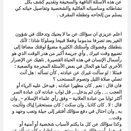
عن هذه الأسئلة التافهة والسخيفة وتقديم كشف بكل
نشاطاته ومناسباته العائلية والشخصية وتفاصيل حياته كي
يسلم من إلحاحه وتطفله المقرف .
اعلم عزيزي ان سؤالك عن ما لا يعنيك وتدخلك في شؤون
الغير يعد تصرفا مذموما وفعلا قبيحا وسلوكا شاذا ؛ لأنك
بتطفلك وفضولك وأسئلتك الكثيرة مضيعٌ لوقتك مضافا إلى
تضييع وقت غيرك , وأي جريمة أكبر من هدر الوقت الذي هو
رأسمال الإنسان في هذه الحياة القصيرة , ناهيك عن الإضرار
الأخرى كما هو الحال في بعض الأسئلة المحرجة والصعبة ؛
فمثلا : لو سألت غيرك عن عبادته , كأن تسأله : هل أنت
تصلي صلاة الليل وتصوم المستحب ؟
فان قال : نعم , كان مظهرا عبادته , فيدخل عليه الرياء أو
العجب … , وان لم يدخل…, قل ثواب عبادته لان عبادة السر
أكثر ثوابا من عبادة العلانية – وفق رأي علماء الإسلام – , وان
قال : لا , كان كاذبا , وان سكت ؛ كان مستحقرا إياك وتأذيت
به , وان احتال في دفع سؤالك أفتقر إلى حيلة وتعب وجهد و
وقت…
وكذا سؤالك عن كل ما يكتم لأسباب شخصية أو أمنية أو
غيرهما , أو سؤالك عن ما يستحى من إظهاره كأن تسأله عن