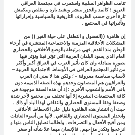
تنامت الظواهر السلبية واستمرت في مجتمعنا العراقي
انتهت الحرب… لكن لم ينتهي
العريق ؛ كالمد والجزر تنتشر وتشتد تارة و تتقلص وتنكمش
الموت
تارة أخرى حسب الظروف التاريخية والسياسية وإفرازاتها
20 ساعة Ago
وتأثيراتها في المجتمع .
إن ظاهرة ((الفضول و التطفل على حياة الغير )) من
المشكلات الأخلاقية المزمنة والاجتماعية المنتشرة في أرجاء
الوطن منذ القدم ,فهي مرتبطة بالوضع الأخلاقي والحضاري
العام الذي يسود البلدان العربية التي تؤثر فينا ونؤثر فيها
بصورة متبادلة وان كان تأثير العرب في العراق أكبر وأكثر
من تأثير المجتمع العراقي في الأوساط الاجتماعية العربية –
لأسباب سياسية معروفة – ؛ ولكن هذا لا يعني ان العرب
والعراقيين هم المتصفون وحدهم بهذه الصفة الذميمة دون
باقي الأمم والشعوب الأخرى ؛ إذ أن هذه الصفة موجودة في
كافة المجتمعات البشرية إلا أنها تختلف من مجتمع لأخر شدة
وضعفا وفقا للمستوى الحضاري والثقافي لهذا البلد أو ذاك .
حيث أن انتشار هذه الظاهرة دليل على الانحطاط الأخلاقي
وانحدار المستوى الحضاري والثقافي , لأنها من أسوء العادات
ومن أقبح الأفعال و التصرفات , ولطالما تضايق الناس منها و
انزعجوا وتكدر مزاجهم , فالإنسان مهما علا شأنه أو صغر