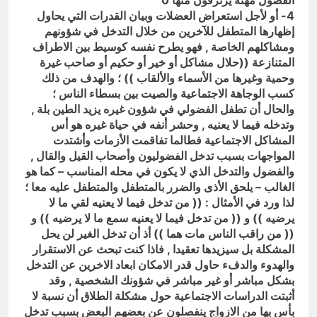
الفضول مهنةٌ يرتزقون منها 0
4- أو لأجل استعراض العضلات وبيان القدرات التي يحاول
إظهارها المتطفل للآخرين من خلال التدخل في شؤونهم
ومشاكلهم الخاصة , فهو يطرح نفسه كوسيط بين الاطراف
المتنازعة ((حلال مشاكل أو خير أو حكيم أو صاحب غيرة
وحمية وغيرها من الأسماء والألقاب )) ؛ والهدف من ذلك
كسب الوجاهة الاجتماعية والصيت بين بسطاء الناس ؛
والحال أن تطفل الفضولي في شؤون غيره يزيد الطين بلة ,
وتدخله فيما لا يعنيه , وحشر أنفه في حياة غيره هو أس
المشاكل الاجتماعية فطالما تفاقمت الأزمات وأشتدت
المواجهات بسبب تدخل الفضوليون وأصحاب القيل والقال ,
والفضول والتدخل الذي لا يكون في محله المناسب – كما هو
الغالب – يلحق الأذى والضرر بالمتطفل والمتطفل عليه معا ؛
لذا ورد في الأمثال : (( من تدخل فيما لا يعنيه لقي ما لا
يرضيه )) و (( من تدخل فيما لا يعنيه سمع ما لا يرضيه )) و
(( من راقب الناس مات هما )) أذ أن تدخل الغير لن يحل
المشكلة بل سيزيدها تعقيدا , فاذا كنت تبحث عن الاستقرار
والهدوء والدفء حاول قدر الامكان ابعاد الاخرين عن التدخل
بشكل مباشر أو غير مباشر في شؤونك الشخصية , وقد
أثبتت الدراسات الاجتماعية حول مشكلة الطلاق أن نسبة لا
بأس بها من الازواج ينفصلون عن بعضهم البعض بسبب تدخل