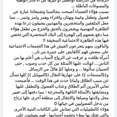
الزمالة في الدراسة اوالعمل او غيرها من الاعذار الواهية
والمسوغات الباطلة …
بسبب هؤلاء التعساء أصبحت مجالسنا وتجمعاتنا عبارة عن
فضول وتطفل وغيبة وبهتان وافتراء وهمز ولمز وتنمر … مما
جعل المثقفين والمتحضرين والمهذبين يضيقون ذرعا بهذه
الظاهرة الجهنمية ويشعرون بالحنق والجزع من تطفل هؤلاء
مما دفع بعضهم إلى الهجرة إلى البلاد المتحضرة التي تختفي
فيها هذه الظاهرة الاجتماعية السخيفة !!
والباقون منهم يتجرعون العيش في هذا التجمعات الاجتماعية
على مضض فهم كالقابض على جمرة من نار…
أمرآة طلقت و عزفت عن الزواج لأسباب هي أعلم بها من
الناس … انهالت عليها الأسئلة من كل حدب وصوب , حتى
الصبيان سألوها … و وصلها كمٌ هائلٌ من الرسائل
و((المسجات )) على جهازها النقال ((الموبايل )) كلها تسأل
عن سبب الطلاق ولماذا حدث في هذا الوقت … فأصبحت
تعاني الأمرين ألم الطلاق وعذاب الفضول والتطفل عليها
ومضايقتها بالأسئلة التافهة والمحرجة ؛ مما دفعها إلى تغيير
محل ولادتها وصباها والانتقال إلى منطقة أخرى علها ترتاح
من تدخل الفضوليين في حياتها 0
هؤلاء كالطفيليات التي تعتاش على الكائنات الحية الأخرى
والتي تفتك بها ببطء وتشوه أجسامها , فهم يعيشون على