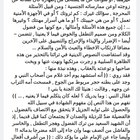
زوجته اوعن ممارساته الجنسية ؛ ومن قبيل الأسئلة
المحرجة , سؤالك غيرك : كم ثروتك ؟ أو في الأجهزة الأمنية
تعمل ؟ أو من هي حبيبتك ؟ أو ما هي أسرار مهنتك ؟ وغيرها
… ؛ إن جميع هذه الأسئلة وأمثالها , مع كونها من فضول
الكلام ومن صميم التطفل والخوض فيما لا يعنينا , تتضمن –
أيضا – الإضرار والإيذاء والإحراج والتضييق على الآخرين
مضافا لارتكاب الاخطاء والعبث بالأمن والسلام …
وقد استفاضت النصوص الدينية في تراثنا بالتحذير من هذه
الظاهرة السلبية و زجرت مرتكبها ونهت عنها و وبخت
صاحبها و توعدته بالعقاب , وهذه نبذة منها :
فقد روي : (( أنه استشهد يوم أحد غلام من أصحاب النبي و
وجد على بطنه حجر مربوط من الجوع , فمسحت أمه التراب
عن وجهه , وقالت : هنيئا لك الجنة يا بني !
فقال النبي : وما يدريك ؟ لعله كان يتكلم فيما لا يعنيه , … ))
نفهم من هذا النص إن مفهوم الشهادة في سبيل الله
والحصول على ثوابه الجزيل لا يتحقق مع الاتصاف بالفضول ,
فالفضيلة ضدٌ للرذيلة والضدان لا يجتمعان كما قيل قديما , إذ
أن الشهيد السعيد من ترك الفضول وهجر التطفل , والخاسر
والفاشل من أتصف بهما وان جاء إلى الله مضرجا بدمائه !!
وأيضا جاء عن الإمام علي ما يؤكد ذلك : (( من أشرف أفعال