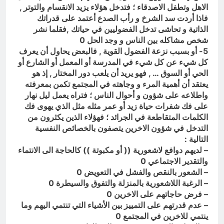
الاهل وتطفل الاصدقاء ؛ فتدخل هؤلاء يزيد الانقسام والتوتر ,
فاذا أردت سد الشرخ و رأب الصدع أعتمد على قدراتك
الذاتية و تحاشى تدخل الفضوليين في حياتك ,فقلما نشر
شخص مشاكله بين الناس و وجد الحل 0
5- أو بسبب نزعة الفضول القوية , فالبعض يحاول أن يعرف
كل شيء عن كل شيء في المدرسة أو المعمل أو الشارع أو
الحي أو السوق … , فهو يريد أن يلعب دور المختار , إذ هو
يعتقد أن أهمية المرء و وجاهته في المجتمع تكمن بمعرفته
واطلاعه على شؤون و أحوال الناس ؛ فتراه يعمل ليل نهار
على فك شفرات حياة زيد أو عمر مثله مثل الذي يهوى فك
الكلمات المتقاطعة في الجرائد ؛ فهؤلاء الذين يكثرون من
التدخل في شؤون الاخرين يتصفون بالخصائص النفسية
التالية :
– لديهم دوافع لاشعورية (( أو مكبوتة )) كالحاجة الى الانتماء
والتقدير الاجتماعي 0
– الشعور بالنقص والفشل في التعويض 0
– الرغبة اللاشعورية بالمنزلة والتفوق والسيطرة 0
– فرض حاجاتهم على الاخرين 0
– عدم قدرتهم على التمييز بين الأشياء التي تنتمي اليهم وما
ينتمي للاخرين في المجتمع 0