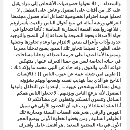
والسعداء… , فلا تحولوا خصوصيات الأشخاص إلى مزاد يقبل
عليه كل من أقتات على الفضول وعاش على التطفل , لا
تجعلوا قيمة احترام الخصوصية تتضاءل امام فضول مجتمعنا
العراقي ورغبة أبنائه في تتبع أحوال الناس والعبث بأسرارهم
, فلا تهدروا هذه القيمة الحضارية السامية ؛ كأننا تتدخلوا في
حياة الأصدقاء بحجة النصيحة والصداقة إذ أن للنصح والتوجيه
حدود وآداب وأعراف ينبغي الالتزام بها وعدم تجاوزها وجعلها
خلف الظهر ؛ فحينما نتجاوز تلك الحدود يصبح تدخلنا محرما
وممنوعا لأننا اعتدينا على حرمة الصداقة ودخلنا مساحات
في حياته الخاصة ليس من حقنا التعرف عليها , منتهكين
قواعد الأدب والذوق , وقد جاء عن النبي محمد ما يؤكد ذلك :
(( طوبى لمن شغله عيبه عن عيوب الناس )) ؛ فالإنسان
الناجح هو الذي يبدأ بتهذيب نفسه ونصحها ويهتم بشؤونه
ويحل مشاكله ويشخص عيوبه … , ابتعدوا عن التطفل وانبذوا
الفضول لأنه يزعج الناس ويؤذيهم , لا تجعلوا الناس همكم
الشاغل وتنسون أنفسكم وتغفلون عن مشاكلكم 0
أنا اعتقد اعتقادا لا ريب فيه أن الخطوة الأولى في سبيل
النهوض والرقي , هجر هذه الصفات السيئة ومحاربة تلك
الظواهر السلبية , ومن يخطو الخطوة الأولى ويضع الحجر
الأول في بناء المجتمع السعيد , هو أفضل عامل وأشرف