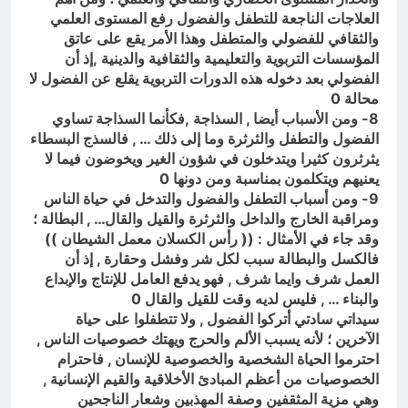
العلاجات الناجعة للتطفل والفضول رفع المستوى العلمي
والثقافي للفضولي والمتطفل وهذا الأمر يقع على عاتق
المؤسسات التربوية والتعليمية والثقافية والدينية ,إذ أن
الفضولي بعد دخوله هذه الدورات التربوية يقلع عن الفضول لا
محالة 0
8- ومن الأسباب أيضا , السذاجة ,فكأنما السذاجة تساوي
الفضول والتطفل والثرثرة وما إلى ذلك … , فالسذج البسطاء
يثرثرون كثيرا ويتدخلون في شؤون الغير ويخوضون فيما لا
يعنيهم ويتكلمون بمناسبة ومن دونها 0
9- ومن أسباب التطفل والفضول والتدخل في حياة الناس
ومراقبة الخارج والداخل والثرثرة والقيل والقال… , البطالة ؛
وقد جاء في الأمثال : (( رأس الكسلان معمل الشيطان ))
فالكسل والبطالة سبب لكل شر وفشل وحقارة , إذ أن
العمل شرف وايما شرف , فهو يدفع العامل للإنتاج والإبداع
والبناء … , فليس لديه وقت للقيل والقال 0
سيداتي سادتي أتركوا الفضول , ولا تتطفلوا على حياة
الآخرين ؛ لأنه يسبب الألم والحرج ويهتك خصوصيات الناس ,
احترموا الحياة الشخصية والخصوصية للإنسان , فاحترام
الخصوصيات من أعظم المبادئ الأخلاقية والقيم الإنسانية ,
وهي مزية المثقفين وصفة المهذبين وشعار الناجحين