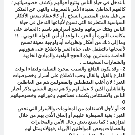
بالتدخل في حياة الناس وتتبع أحوالهم وكشف خصوصياتهم ؛
كالفهم الخاطئ لعقيدة الأمر بالمعروف والنهي عن المنكر
من قبل بعض المتدينين السذج , أو كالاعتقاد ببعض الأفكار
السياسية المتطرفة التي تسوغ لأتباعها التدخل في حياة
الناس وهتك حرماتهم وفضح أسرارهم باسم : الحفاظ على
مكاسب الثورة أو الحزب الواحد أو أمن الدولة القومي …!!
وما إلى ذلك من أفكار ونظريات أيدولوجية معينة تسمح
لأصحابها بالتطفل على حياة الغير والاطلاع على شؤونهم
الخاصة متسترين بهذه الحجج الواهية والمبادئ الخاوية
والشعارات السخيفة… .
2- وقد يكون الدافع والسبب لمجرد التسلية وقضاء الوقت
الفارغ بالقيل والقال وحب الاطلاع على أسرار وخصوصيات
الغير ؛ لان أغلب المتطفلين والفضوليين هم من العاطلين
والفاشلين الذين لا عمل لهم ولا هم سوى التسلي بذكر أخبار
الناس والاستئناس بكشف فضائحهم وعوراتهم وخصوصياتهم
0
3- أو لأجل الاستفادة من المعلومات والأسرار التي تخص
الغير ؛ بغية السيطرة عليهم أو إلحاق الأذى بهم من خلال
ابتزازهم ؛ كما يصنع بعض رجال الأمن والمخابرات
والعصابات ببعض المواطنين الأبرياء ,فهؤلاء يمثل لهم