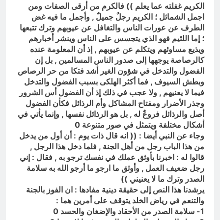
الكريم غفلته عما يعلم )) فالكرم من أرقى الصفات ومن
اجمل الشمائل ؛ الكريم رجلٌ جميلٌ , وأجمل ما فيه غض
الطرف عن عورات الناس والتغافل عن عيوبهم وترك تتبعها
؛ إما اللئيم فهو الذي يتجسس على الناس وينشر أخبارهم
ويذيع مساوئهم ويتكلم عن عيوبهم , إذ أن المعلومة عنده
كالرصاصة يوجهها إلى صدور الناس المسالمين , بل إن
الفضول والتدخل في شؤون الغير أشد فتكا من حر الرصاص
وبطش السيوف , فما أكثر الهلكى بسبب الفضول والتدخل
فيما لا يعنيهم , ولا عجب في ذلك إذ أن الفضول أس الشرور
وجذر الأضرار ومفتاح المشاكل وأم الرذائل فكأن الفضول
أصل والرذائل فروعٌ له , بل هو الرذائل نفسها , وإنما يأتي في
أشكال مختلفة ويتمثل في صور متنوعة 0
وجاء عن النبي أيضا : (( انه قال ذات يوم : أن أول من يدخل
من هذا الباب رجل من أهل الجنة , فلما دخل هذا الرجل ,
قالوا له : اخبرنا بأوثق عملك في نفسك ترجو به , فقال : إني
رجل ضعيف العمل , وأوثق ما ارجو ما أرجو الله به سلامة
الصدر وترك ما لا يعنيني ))
يرشدنا هذا النص إلى حقيقة دينية مفادها : ان الفوز بالجنة
والتنعم في رياض الخلد يتوقف على أمرين هما :
1- سلامة الصدر من الأحقاد والإضغان والحسد 0