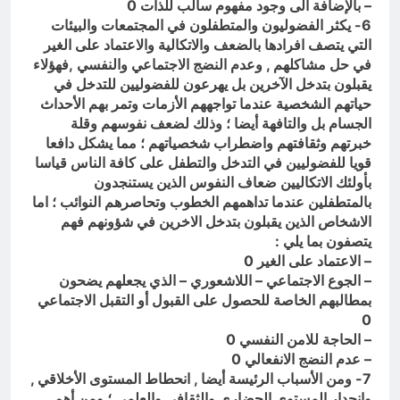
– بالإضافة الى وجود مفهوم سالب للذات 0
6- يكثر الفضوليون والمتطفلون في المجتمعات والبيئات
التي يتصف افرادها بالضعف والاتكالية والاعتماد على الغير
في حل مشاكلهم , وعدم النضج الاجتماعي والنفسي ,فهؤلاء
يقبلون بتدخل الآخرين بل يهرعون للفضوليين للتدخل في
حياتهم الشخصية عندما تواجههم الأزمات وتمر بهم الأحداث
الجسام بل والتافهة أيضا ؛ وذلك لضعف نفوسهم وقلة
خبرتهم وثقافتهم واضطراب شخصياتهم ؛ مما يشكل دافعا
قويا للفضوليين في التدخل والتطفل على كافة الناس قياسا
بأولئك الاتكاليين ضعاف النفوس الذين يستنجدون
بالمتطفلين عندما تداهمهم الخطوب وتحاصرهم النوائب ؛ اما
الاشخاص الذين يقبلون بتدخل الاخرين في شؤونهم فهم
يتصفون بما يلي :
– الاعتماد على الغير 0
– الجوع الاجتماعي – اللاشعوري – الذي يجعلهم يضحون
بمطالبهم الخاصة للحصول على القبول أو التقبل الاجتماعي
0
– الحاجة للامن النفسي 0
– عدم النضج الانفعالي 0
7- ومن الأسباب الرئيسة أيضا , انحطاط المستوى الأخلاقي ,
وانحدار المستوى الحضاري والثقافي والعلمي ؛ ومن أهم