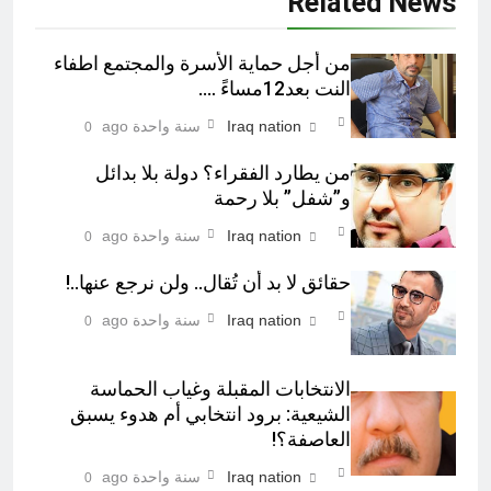
Related News
من أجل حماية الأسرة والمجتمع اطفاء
النت بعد12مساءً ….
Iraq nation
سنة واحدة ago
0
من يطارد الفقراء؟ دولة بلا بدائل
و”شفل” بلا رحمة
Iraq nation
سنة واحدة ago
0
حقائق لا بد أن تُقال.. ولن نرجع عنها..!
Iraq nation
سنة واحدة ago
0
الانتخابات المقبلة وغياب الحماسة
الشيعية: برود انتخابي أم هدوء يسبق
العاصفة؟!
Iraq nation
سنة واحدة ago
0