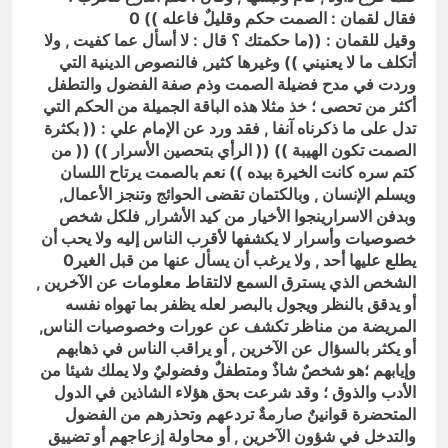
فقال لقمان : الصمت حكم وقليلٌ فاعله )) 0
وقيل للقمان : ((ما حكمتك ؟ قال : لا أسأل عما كفيت , ولا
أتكلف ما لا يعنيني )) وغيرها كثير, فالنصوص الدينية التي
وردت في مدح فضيلة الصمت وذم صفة الفضول والتطفل
أكثر من تحصى ؛ خذ مثلا هذه الباقة الجميلة من الحكم التي
تدل على ما ذكرناه آنفا , فقد ورد عن الإمام علي : (( بكثرة
الصمت تكون الهيبة )) (( الرأي بتحصين الأسرار )) (( من
كتم سره كانت الخيرة بيده )) نعم بالصمت يرتاح اللسان
ويسلم الإنسان , وبالكتمان تقضى الحوائج وتنجز الأعمال,
وبدفن الاسرارينجوا الأخيار من كيد الأشرار, فلكل شخص
خصوصيات وأسرار لا يكشفها لأقرب الناس إليه ولا يحب أن
يطلع عليها أحد , ولا يرغب أن يسأل عنها من قبل الغير0
الشخص الذي يسترق السمع لالتقاط معلومات عن الآخرين ,
أو يدقق بالنظر ويجول بالبصر لعله يظفر بما تهواه نفسه
المريضة من مناظر تكشف عن عورات وخصوصيات الناس,
أو يكثر بالسؤال عن الآخرين , أو يراقب الناس في ذهابهم
وإيابهم ؛هو شخصٌ شاذٌ ومتطفلٌ وفضوليٌ ولا يملك شيئا من
الأدب والذوق ؛ وقد شرعت بحق هؤلاء الشاذين في الدول
المتحضرة قوانينٌ صارمةٌ تردعهم وتحذرهم من الفضول
والتدخل في شؤون الآخرين , أو محاولة إزعاجهم أو تضييق