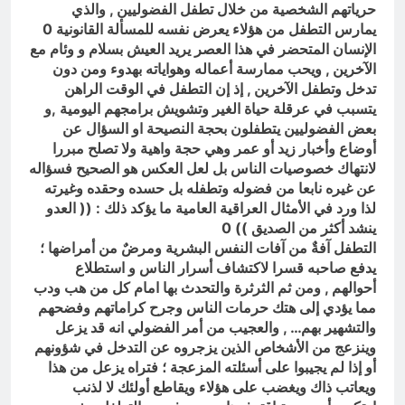
حرياتهم الشخصية من خلال تطفل الفضوليين , والذي
يمارس التطفل من هؤلاء يعرض نفسه للمسألة القانونية 0
الإنسان المتحضر في هذا العصر يريد العيش بسلام و وئام مع
الآخرين , ويحب ممارسة أعماله وهواياته بهدوء ومن دون
تدخل وتطفل الآخرين , إذ إن التطفل في الوقت الراهن
يتسبب في عرقلة حياة الغير وتشويش برامجهم اليومية ,و
بعض الفضوليين يتطفلون بحجة النصيحة او السؤال عن
أوضاع وأخبار زيد أو عمر وهي حجة واهية ولا تصلح مبررا
لانتهاك خصوصيات الناس بل لعل العكس هو الصحيح فسؤاله
عن غيره نابعا من فضوله وتطفله بل حسده وحقده وغيرته
لذا ورد في الأمثال العراقية العامية ما يؤكد ذلك : (( العدو
ينشد أكثر من الصديق )) 0
التطفل آفةٌ من آفات النفس البشرية ومرضٌ من أمراضها ؛
يدفع صاحبه قسرا لاكتشاف أسرار الناس و استطلاع
أحوالهم , ومن ثم الثرثرة والتحدث بها امام كل من هب ودب
مما يؤدي إلى هتك حرمات الناس وجرح كراماتهم وفضحهم
والتشهير بهم… , والعجيب من أمر الفضولي انه قد يزعل
وينزعج من الأشخاص الذين يزجروه عن التدخل في شؤونهم
أو إذا لم يجيبوا على أسئلته المزعجة ؛ فتراه يزعل من هذا
ويعاتب ذاك ويغضب على هؤلاء ويقاطع أولئك لا لذنب