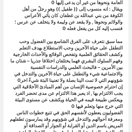
العامة ونحوها من غير أن يدعى إليها 0
ويقال : انه منسوب إلى (( طفيل )) وهو رجلٌ من أهل
الكوفة من بني عبدالله بن غطفان كان يأتي الأعراس
والولائم ونحوها , ولا يقعد عن وليمة ولا يتخلف عن عرس ؛
فنسب إليه كل من يفعل فعله 0
مما سبق نتعرف على الفرق الشاسع بين الفضول وحب
التطفل على حياة الآخرين وحب الاستطلاع بهدف التعلم
وكشف الحقائق العلمية وتفحص الوقائع والأحداث الخارجية
وفهم السلوك البشري فهما يختلفان اختلافا جذريا – شتان ما
بين الأمرين – فالبحث العلمي والدراسات النفسية
والاجتماعية شيء والتطفل على حياة الآخرين والتدخل في
شؤونهم التي لا تمت الينا بصلة ولا تعنينا البتة شيءٌ اخر0
إن احترام خصوصية الإنسان من أهم المبادئ الأخلاقية التي
يجب الالتزام بها , اذ يعبر هذا الالتزام عن مدى تحضر الفرد
ويعكس طبيعة قيمه في الحياة ويكشف عن مستوى البيئة
التي خرج منها وتعلم فيها 0
الفضوليون يعطون لأنفسهم الحق في تتبع خطوات الناس
ومعرفة أحوالهم والتدخل في شؤونهم وقد يمارسون تطفلهم
المريض باسم الدين أو القرابة أو الجوار أو الصداقة أو