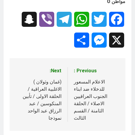
مواطن 0
Snapchat
Viber
Telegram
WhatsApp
Twitter
Facebook
Share
Messenger
X
Next:
Previous:
تصفّح
المقالات
الاعلام المسعور
(غمان وثولان )
للدخلاء ضد ابناء
الاغلبية العراقية /
الجنوب العراقيين
الحلقة الاولى / تأبين
الاصلاء / الحلقة
المنكوسين / عبد
الثامنة / القسم
الرزاق عبد الواحد
الثالث
نموذجا