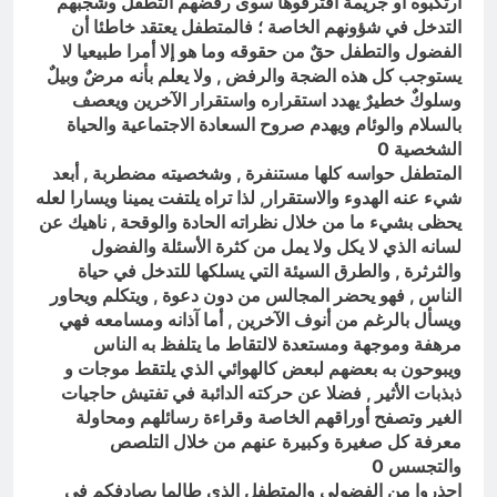
ارتكبوه أو جريمة اقترفوها سوى رفضهم التطفل وشجبهم
التدخل في شؤونهم الخاصة ؛ فالمتطفل يعتقد خاطئا أن
الفضول والتطفل حقٌ من حقوقه وما هو إلا أمرا طبيعيا لا
يستوجب كل هذه الضجة والرفض , ولا يعلم بأنه مرضٌ وبيلٌ
وسلوكٌ خطيرٌ يهدد استقراره واستقرار الآخرين ويعصف
بالسلام والوئام ويهدم صروح السعادة الاجتماعية والحياة
الشخصية 0
المتطفل حواسه كلها مستنفرة , وشخصيته مضطربة , أبعد
شيء عنه الهدوء والاستقرار, لذا تراه يلتفت يمينا ويسارا لعله
يحظى بشيء ما من خلال نظراته الحادة والوقحة , ناهيك عن
لسانه الذي لا يكل ولا يمل من كثرة الأسئلة والفضول
والثرثرة , والطرق السيئة التي يسلكها للتدخل في حياة
الناس , فهو يحضر المجالس من دون دعوة , ويتكلم ويحاور
ويسأل بالرغم من أنوف الآخرين , أما آذانه ومسامعه فهي
مرهفة وموجهة ومستعدة لالتقاط ما يتلفظ به الناس
ويبوحون به بعضهم لبعض كالهوائي الذي يلتقط موجات و
ذبذبات الأثير , فضلا عن حركته الدائبة في تفتيش حاجيات
الغير وتصفح أوراقهم الخاصة وقراءة رسائلهم ومحاولة
معرفة كل صغيرة وكبيرة عنهم من خلال التلصص
والتجسس 0
احذروا من الفضولي والمتطفل الذي طالما يصادفكم في