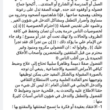
العمل أو المدرسة أو الشارع أو المنتدى… , أكبحوا جماح
فضوله و أوقفوه عند حده , فهذه الصفة تدل على رعونة
وتخلف وهمجية صاحبها , فإذا شاهدتموه أنصحوه وحذروه من
مساوئ وأضرار التطفل ومشاكل التدخل في شؤون الغير ,
وعلموه على تقديس فضيلة (( احترام الخصوصية )) إذ إن
لخصوصيات الناس حرمة يجب أن تصان وتحفظ في كافة
الظروف والحالات ولا تهتك تحت أي عذر أو مسوغ ؛ وقد جاء
عن الإمام علي ما يؤكد ذلك : (( إن من تجرأ لك فقد تجرأ
عليك )) , وقولوا له : ان الفضولي مكروه ومنبوذ وغير
محترم من قبل المثقفين والمتحضرين وأصحاب الأخلاق
الحميدة بل من أغلب الناس 0
الفضول صفةٌ ذميمةٌ وظاهرةٌ سلبيةٌ تحتاج إلى علاج وضبط
كباقي الأمراض النفسية والاجتماعية , ينبغي أن توجه
بالصورة المقبولة وبالشكل المفيد حتى يمكن توظيفها
وتوجيهها نحو الفائدة العلمية وحب الاستطلاع الثقافي
والتدخل الايجابي في الشأن العام ؛ اذ ليس كل شيء من
حقنا الاطلاع عليه والتحدث به , فللحرية حدود وضوابط 0
للفضول والتطفل والتدخل في شؤون الناس أسبابٌ كثيرةٌ
منها :
1- الاعتقاد بعقيدة أو فكرة ما تسمح لمعتنقها والمقتنع بها ؛