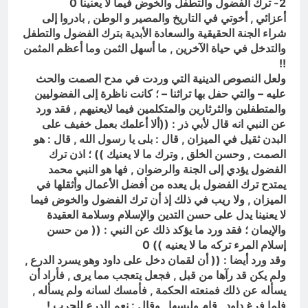
2- ترك الفضول والتطفل والخوض فيما لا يعنينا 0
أعزائي , أخوتي في التاريخ والمصير و الوطن , بادروا إلى
شراء الجنة الحقيقية والسعادة الأبدية بترك الفضول والتطفل
والتدخل في حياة الآخرين , ما أسهل الثمن وما أعظم المثمن
!!
ولعل النصوص الدينية التي وردت في مدح الصمت والحث
عليه – والتي حفل بها تراثنا – ؛ كانت ناظرة إلى الفضوليين
والمتطفلين والثرثارين والمتكلمين فيما لايعنيهم , فقد ورد
عن النبي انه قال لأبي ذر : ((ألا أعلمك بعمل خفيف على
البدن ثقيل في الميزان , قال : بلى يا رسول الله , قال : هو
الصمت , وحسن الخلق , وترك ما لا يعنيك )) ؛ اذن ترك
الفضول يؤدي إلى الجنة والرضوان , فها هو النبي محمد
يمتدح ترك الفضول بل يعده من أفضل الأعمال وأثقلها في
الميزان , ولا ريب في ذلك إذ أن ترك الفضول والخوض فيما
لا يعنينا يدل على حسن التدين والإسلام وسلامة العقيدة
والإيمان ؛ فقد ورد ما يؤكد ذلك عن النبي : (( من حسن
إسلام المرء تركه ما لا يعنيه )) 0
وقد ورد أيضا : (( أن لقمان دخل على داود وهو يسرد الدرع ,
ولم يكن قد رآها من قبل , فجعل يتعجب مما يرى , فأراد أن
يسأله عن ذلك فمنعته الحكمة , فأمسك لسانه ولم يسأله ,
فلما فرغ داود , قام ولبسها , وقال : نعم الدرع للحرب !