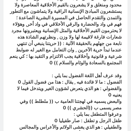
محدود ومنغلق و لا يشعرون بالقيم الأخلاقية المعاصرة ولا
يستشعرون المبادئ الإنسانية الراقية ولا يتماشون مع التطور
والتمدن والتقدم الحاصل في المسيرة البشرية الصاعدة ؛
فهم في واد والحضارة والرقي الأخلاقي في واد أخر, وهؤلاء
لا يحترمون القيم الأخلاقية والمثل الإنسانية ويعتبرونها مجرد
شعارات فارغة لاقيمة لها ولا وزن , ونظرتهم الشاذة هذه
نابعة من جهلهم بالحقيقة الآتية : (( حريتنا ينبغي أن تنتهي
عندما تبدأ حرية الآخرين , وان التعامل مع الغير له ضوابط
شرعية و قانونية وأخلاقية يجب الالتزام و التقيد بها ؛ كي ينعم
المجتمع بالسعادة والوئام والسلام )) 0
وقد عرف أهل اللغة الفضول بما يلي :
الفضول : ما لا فائدة فيه , يقال : هذا من فضول القول 0
والفضولي : هو الذي يتعرض لشؤون الغير ويتدخل فيما لا
يعنيه 0
والبعض يسميه في لهجتنا العامية ب (( ملطلط )) وفي
مصر يسمى ب ((الحشري )) 0
وعرفوا المتطفل بما يلي :
طفل الرجل و تطفل : صار طفيليا 0
والطفيلي : هو الذي يغشى الولائم والأعراس والمجالس