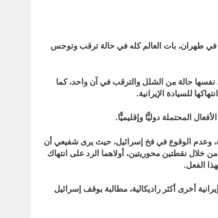
سياسي لحركة حماس، الشهيد إسماعيل هنية، في 31 يوليو/ تموز الماضي في طهران، بات العالم كله في حالة ترقب وتوجس
 نفسها حالة من الشلل والترقب في آن واحد، كما
كها للسيادة الإيرانية.
ل المحتملة دوليًّا وإقليميًّا.
نية، وعدم الوقوع في فخ إسرائيل، حيث يرى شفيعي أن
ن خلال نقطتين محوريتين، أولاهما الرد على انتهاك
هذا الفعل.
انية أخرى أكثر راديكالية، مطالبة بوقف إسرائيل