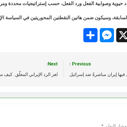
 حيوية وصوابية الفعل ورد الفعل، حسب إستراتيجيات محددة ومرس
السابقة، وسيكون ضمن هاتين النقطتين المحوريتين في السياسة الإير
Share
Messenger
Snapc
X
Next:
Previous:
يها إيران مباشرةً ضد إسرائيل
لغز الرد الإيراني المعلّق.. كيف
شار إليها بـ
*