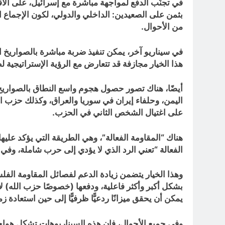
في تجنّب الدفع لمواجهة مباشرة مع إسرائيل، على الأقل
بثمن على الصعيدين: الداخلي والدولي، لكون الإجماع ال
من الأحوال.
في سيناريو آخر، يمكن تنفيذ ضربة مباشرة بالصواريخ الب
هذا الخيار مجازفة قد تتعارض مع الرؤية الإستراتيجية ل
أيضًا، هناك تصور حصول هجوم واسع النطاق بالصواريخ 
على اغتيال الشخص الثاني في الحزب.
هناك “المقاومة الفعالة”، وهي الطريقة التي يؤكد علي
الفعالة “تعني الرد الذي لا يؤدي إلى حرب شاملة، وفي 
وهذا الخيار يتضمن زيادة الدعم لفصائل المقاومة الفلس
بشكل أكبر وأكثر فاعلية، ودفعها (خصوصًا حزب الله) لا
يمكن أن يحقق ميزانًا ردعيًّا ظرفيًّا إلى حين استعادة 
وفي جميع الأحوال، فإن هذه السيناريوهات تشكل هواجس ل