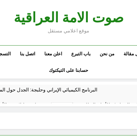
صوت الامة العراقية
موقع اعلامي مستقل
 مقالة
من نحن
باب التبرع
اعلن معنا
اتصل بنا
التسج
حسابنا على التيكتوك
البرنامج الكيميائي الإيراني وحلبجة: الجدل حول ال
نيّة والسياسيّة للأتفاق الإطاري
قراءة تحليليّة في الأبع
ساعة واحدة Ago
قويدات مجلس قيادة ثورة الإطار التسخيتي, من اصحاب الكساء ا