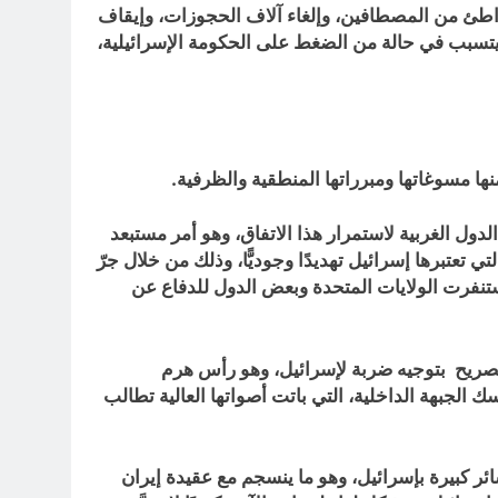
اطئ من المصطافين، وإلغاء آلاف الحجوزات، وإيقاف
 يتسبب في حالة من الضغط على الحكومة الإسرائيلية،
نها مسوغاتها ومبرراتها المنطقية والظرفية.
لدول الغربية لاستمرار هذا الاتفاق، وهو أمر مستبعد
 تعتبرها إسرائيل تهديدًا وجوديًّا، وذلك من خلال جرّ
 تكون إسرائيل فيها وحيدة، وخير دليل على ذلك ما حدث ليلة 14 أبريل/ نيسان 2024، حيث استنفرت الولايات المتحدة وبعض الدول للدفاع عن
والصريح بتوجيه ضربة لإسرائيل، وهو رأس هرم
 الجبهة الداخلية، التي باتت أصواتها العالية تطالب
ئر كبيرة بإسرائيل، وهو ما ينسجم مع عقيدة إيران