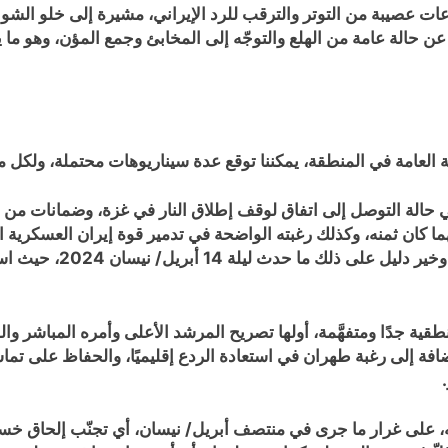
 عصيبة من التوتر والترقب للرد الإيراني، مشيرة إلى خلو الشو
ن حالة عامة من الهلع والتوجّه إلى المخابئ وجمع المؤن، وهو ما
لة العامة في المنطقة، يمكننا توقع عدة سيناريوهات محتملة، ولكل م
 في حالة التوصل إلى اتفاق لوقف إطلاق النار في غزة، وضمانات من ا
 كان ثمنه، وكذلك رغبته الواضحة في تدمير قوة إيران العسكرية التي
إيران إلى حرب مباشرة لن
نطقية جدًا ومتفهَّمة، أولها تصريح المرشد الأعلى وأمره المباشر 
افة إلى رغبة طهران في استعادة الردع إقليميًا، والحفاظ على تماسك
جه، على غرار ما جرى في منتصف أبريل/ نيسان، أي تجنّب إلحاق خسا