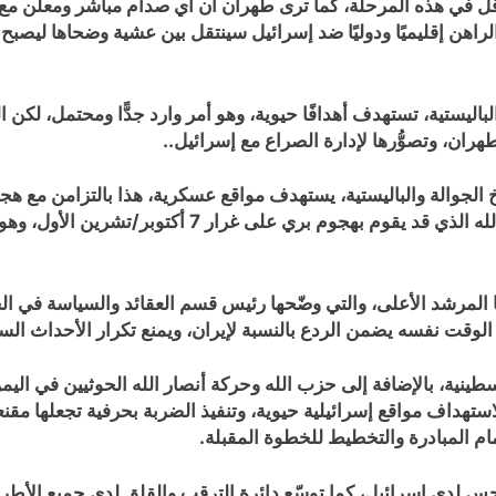
ّ في هذه المرحلة، كما ترى طهران أن أي صدام مباشر ومعلن مع إسرا
راهن إقليميًا ودوليًا ضد إسرائيل سينتقل بين عشية وضحاها ليصبح إ
اليستية، تستهدف أهدافًا حيوية، وهو أمر وارد جدًّا ومحتمل، لكن ال
طهران، وتصوُّرها لإدارة الصراع مع إسرائيل..
الجوالة والباليستية، يستهدف مواقع عسكرية، هذا بالتزامن مع ه
اليمن، وحلفاء إيران في سوريا والعراق، وكذلك حزب الله 
ها المرشد الأعلى، والتي وضّحها رئيس قسم العقائد والسياسة في ال
الوقت نفسه يضمن الردع بالنسبة لإيران، ويمنع تكرار الأحداث السا
طينية، بالإضافة إلى حزب الله وحركة أنصار الله الحوثيين في اليم
ستهداف مواقع إسرائيلية حيوية، وتنفيذ الضربة بحرفية تجعلها مقنع
زمام المبادرة والتخطيط للخطوة المقبلة.
دى إسرائيل، كما توسّع دائرة الترقب والقلق لدى جميع الأطراف الإ