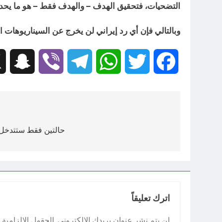
التضحيات، فتحقيق الهدف – والهدف فقط – هو ما يحدد
وبالتالي فإن أي رد إيراني لن يخرج عن السيناريوهات 
hat
Viber
Telegram
WhatsApp
Twitter
Facebook
تصفّح
المقالات
حالتين فقط ستتدخل ف
اترك تعليقاً
لن يتم نشر عنوان بريدك الإلكتروني.
الحقول الإلزامية م