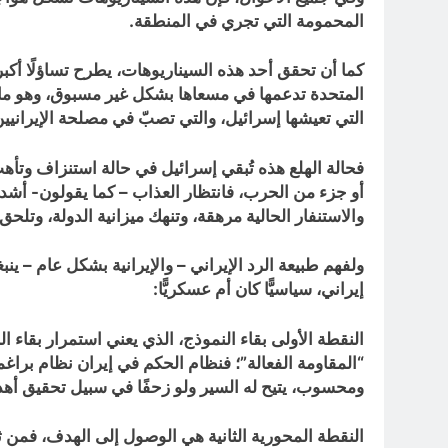
المحمومة التي تجري في المنطقة.
كما أن تحقق أحد هذه السيناريوهات، يطرح تساؤلًا أكبر 
المتحدة تدعمها في مسعاها بشكل غير مسبوق، وهو ما قد 
التي تعيشها إسرائيل، والتي تصبّ في مصلحة الإيرانيين
فحالة الهلع هذه تُبقي إسرائيل في حالة استنزاف وتأ
أو جزء من الحرب، فانتظار العذاب – كما يقولون- أشد م
والاستنفار الحالية مرهقة، وتنهك ميزانية الدولة، وتلحق
ولفهم طبيعة الرد الإيراني – والإيرانية بشكل عام – 
إيراني، سياسيًّا كان أم عسكريًّا:
النقطة الأولى بقاء النموذج، الذي يعني استمرار بقاء 
“المقاومة الفعالة”؛ فنظام الحكم في إيران نظام براغم
ومحسوب، يتيح له السير ولو زحفًا في سبيل تحقيق أهدا
النقطة المحورية الثانية هي الوصول إلى الهدف، فمن 