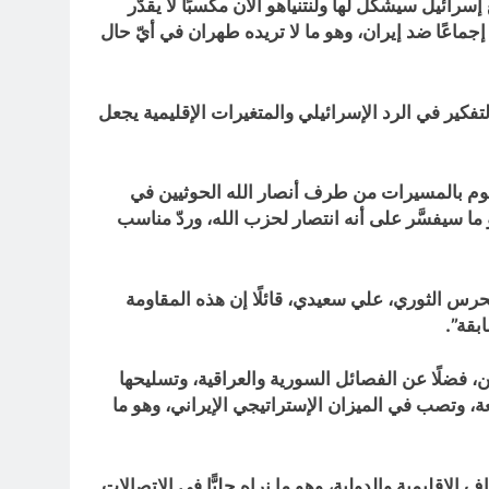
ئيل سيشكل لها ولنتنياهو الآن مكسبًا لا يقدَّر
جماعًا ضد إيران، وهو ما لا تريده طهران في أيّ حال
تفكير في الرد الإسرائيلي والمتغيرات الإقليمية يجعل
جوم بالمسيرات من طرف أنصار الله الحوثيين في
الذي قد يقوم بهجوم بري على غرار 7 أكتوبر/تشرين الأول، وهو ما سيفسَّر على أنه انتصار لحزب الله، وردّ مناسب
حرس الثوري، علي سعيدي، قائلًا إن هذه المقاومة
بقة”.
ن، فضلًا عن الفصائل السورية والعراقية، وتسليحها
ة، وتصب في الميزان الإستراتيجي الإيراني، وهو ما
قليمية والدولية، وهو ما نراه جليًّا في الاتصالات