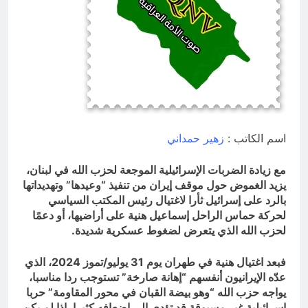
6 ساعات Ago
تجيك المنية
6 ساعات Ago
اسم الكاتب :
زهير حمداني
مع زيادة الضربات الإسرائيلية الموجعة لحزب الله في لبنان،
يزيد الغموض حول موقف إيران من تنفيذ “وعيدها” وتهديداتها
بالرد على إسرائيل ثأرا لاغتيال رئيس المكتب السياسي
لحركة حماس الراحل إسماعيل هنية على أراضيها، أو دعمًا
لحزب الله الذي يتعرض لضغوط عسكرية شديدة.
فبعد اغتيال هنية في طهران يوم 31 يوليو/تموز 2024، الذي
عدّه الإيرانيون أنفسهم “إهانة صارخة” تستوجب ردا مناسبا،
يواجه حزب الله “وهو بيضة القبان في محور المقاومة” حربا
إسرائيلية غير مسبوقة قد تؤدي إلى إضعافه كثيرا، إذا لم يكن