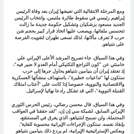
ومع المرحلة الانتقالية التي تعيشها إيران بعد وفاة الرئيس
إبراهيم رئيسي في سقوط طائرة ملتبس، وانتخاب الرئيس
الجديد مسعود بزشكيان وتشكيل حكومة جديدة ما زالت
تتحسس ملفاتها، ويصعب عليها اتخاذ قرار كبير بحجم شن
حرب لا تعرف مآلاتها، لذلك تسعى طهران لتفويت الفرصة
على نتنياهو.
وفي هذا السياق، جاء تصريح المرشد الأعلى الإيراني علي
خامنئي عن “كون التراجع التكتيكي أمام العدو لا ضير فيه”،
إذ تعتقد إيران أن بنيامين نتنياهو يحاول جرها إلى حرب
ستكون لها “تداعيات خطيرة”، باستهداف منشآتها العسكرية
والاقتصادية والنووية، خصوصا إذا كانت على “أعتاب امتلاك
القنبلة النووية”، التي قد تشكل رادعا نهائيا لإسرائيل.
وفي هذا السياق، قال محسن رضائي، رئيس الحرس الثوري
الإيراني السابق، لشبكة سي إن إن، “لقد حققنا في العواقب
المحتملة، ولن نسمح لنتنياهو، الذي يغرق في المستنقع،
بإنقاذ نفسه. ستكون الإجراءات الإيرانية محسوبة للغاية”.
وبعكس الإستراتيجية الإيرانية، لم يردع ذلك بنيامين نتنياهو