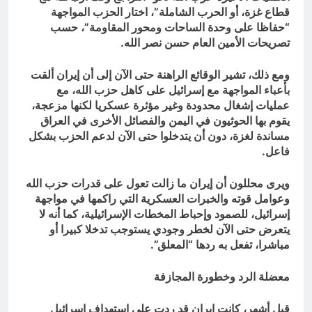
قطاع غزة، أو الحرب الشاملة”، اختار الحزب المواجهة
“حفاظا على وحدة الساحات ومحور المقاومة”، حسب
تصريحات الأمين العام حسن نصر الله.
ومع ذلك، تشير الوقائع الراهنة حتى الآن إلى أن إيران ألقت
بأعباء المواجهة مع إسرائيل على كاهل حزب الله، مع
عمليات إشغال محدودة وغير مؤثرة عسكريا لكنها مزعجة،
يقوم بها الحوثيون في اليمن والفصائل الأخرى في العراق
مساندة لغزة، دون أن يتدخلوا حتى الآن لدعم الحزب بشكل
فاعل.
ويرى محللون أن إيران ما زالت تعول على قدرات حزب الله
وعوامل قوته والخبرات العسكرية التي راكمها في مواجهة
إسرائيل، للصمود وإحباط المخطات الإسرائيلية، كما أنه لا
يتعرض حتى الآن لخطر وجودي يستوجب تدخلا كبيرا أو
مباشرا، تفعل به ردها “المعلق”.
معضلة الرد وخطورة المجازفة
قبل أشهر، كانت إيران قد ردت على استهداف إسرائيل