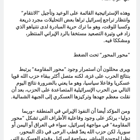
وهذه الإستراتيجية القائمة على الوعيد وتأجيل “الانتقام”
وانتظار تراجع إسرائيل تراها بعض التحليلات مجرد ذريعة
وكسبا للوقت، وهو ما ترك حرية المبادرة لدى نتنياهو الذي
زاد في وتيرة التصعيد مستخفا بالرد الإيراني المنتظر،
ومشككا فيه.
“محور المحور” تحت الضغط
ويرى محللون أن استمرار وجود “محور المقاومة” يرتبط
بنتائج الحرب على غزة، لكنه متصل أكثر ببقاء حزب الله قويا
عسكريا وفاعلا سياسيا، وهو ما يعني بالضرورة نتائج اليوم
التالي من الحرب الإسرائيلية المتصاعدة على الحزب، بعد أن
نقلت معظم جهدها وتركيزها العسكري إلى الجبهة الشمالية.
ومن المؤكد أيضا أن النفوذ الإيراني في المنطقة -وربما
دوليا- يرتكز على وجود وفاعلية الأطراف التي تشكل “محور
المقاومة” في مواجهة إسرائيل، سواء في العراق أو اليمن أو
سوريا، لكن حزب الله يعدّ قطب الرحى في ذلك المحور،
نظرا لوجوده المباشر بمواجهة إسرائيل وقوته العسكرية التي