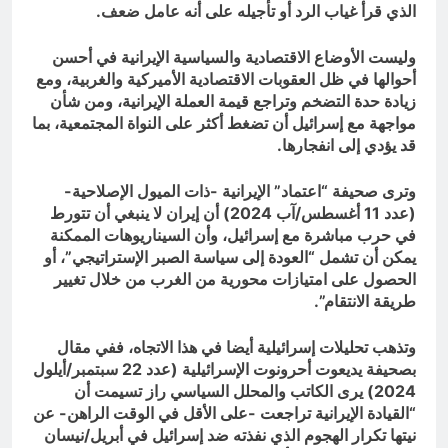
الذي قرأ غياب الرد أو تأجيله على أنه عامل ضعف.
وليست الأوضاع الاقتصادية والسياسية الإيرانية في أحسن
أحوالها في ظل العقوبات الاقتصادية الأميركية والغربية، ومع
زيادة حدة التضخم وتراجع قيمة العملة الإيرانية، ومن شأن
مواجهة مع إسرائيل أن تضغط أكثر على النواة المجتمعية، بما
قد يؤدي إلى انفجارها.
وترى صحيفة “اعتماد” الإيرانية -ذات الميول الإصلاحية-
(عدد 11 أغسطس/آب 2024) أن إيران لا ينبغي أن تتورط
في حرب مباشرة مع إسرائيل، وأن السيناريوهات الممكنة
يمكن أن تشمل “العودة إلى سياسة الصبر الإستراتيجي”، أو
الحصول على امتيازات محورية من الغرب من خلال تغيير
طريقة الانتقام”.
وتذهب تحليلات إسرائيلية أيضا في هذا الاتجاه، ففي مقال
بصحيفة يديعوت أحرونوت الإسرائيلية (عدد 22 سبتمبر/أيلول
2024) يرى الكاتب والمحلل السياسي راز تسيمت أن
“القيادة الإيرانية تراجعت -على الأقل في الوقت الراهن- عن
نيتها تكرار الهجوم الذي نفذته ضد إسرائيل في أبريل/نيسان