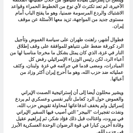
الأخيرة، لم تعد تكترث لأي نوع من الخطوط الحمراء وقواعد
الاشتباك والردع المرسومة ضمنيا، وهو ما يفتح الباب أمام
مستوى جديد من المواجهة، تزيد معها الأسئلة عن موقف
إيران.
فطوال أشهر، راهنت طهران على سياسة الغموض وتأجيل
الرد كورقة ضغط على نتنياهو للموافقة على وقف إطلاق
النار في غزة، الذي كان يمثل بشكل ما مخرجا مناسبا لها من
أعباء الرد، لكن رئيس الوزراء الإسرائيلي رفض كل
المبادرات، ومضى قدما في جرائمه في غزة ولبنان، وكثف
عملياته ضد حزب الله، وهو ما أحرج إيران أكثر وزاد من
أعبائها.
ويشير محللون أيضا إلى أن إستراتيجية الصمت الإيراني
والغموض حول الرد كعامل تأثير نفسي وعسكري لم يردع
إسرائيل ولم يخفف اندفاعاتها لمحاولة تقويض حزب الله،
ونفذت تفجيرات “البيجر” التي أصيب فيها السفير الإيراني
في بيروت، واغتالت قبل ذلك فؤاد شكر، ثم إبراهيم عقيل
وقادة آخرين كبارا في قوة الرضوان الوحدة العسكرية الأبرز
في حزب الله.