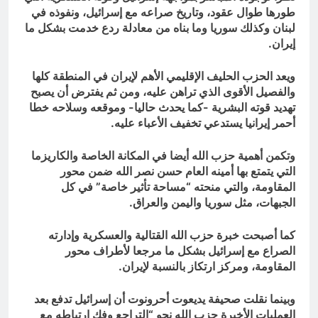
طورها طوال عقود، وتاريخ صراعه مع إسرائيل، ونفوذه في
لبنان وكذلك سوريا وما بناه من معادلة ردع خدمت بشكل ما
إيران.
ويعد الحزب الحليف الإقليمي الأهم لإيران في المنطقة كلها
والفصيل الأقوى الذي تراهن عليه، ومن ثم يفترض أن يصبح
تهديد قوته البشرية -كما يحدث حاليا- وموقعه وسلاحه خطا
أحمر إيرانيا يستدعي تخفيف الأعباء عليه.
وتكمن أهمية حزب الله أيضا في المكانة الخاصة والكاريزما
التي يتمتع بها أمينه العام حسن نصر الله ضمن محور
المقاومة، والتي منحته “مساحة تأثير خاصة” في كل
الجبهات، مثل سوريا واليمن والعراق.
كما أصبحت خبرة حزب الله القتالية والعسكرية وإدارته
الصراع مع إسرائيل بشكل ما مرجعا لأطراف محور
المقاومة، ومركز ارتكاز بالنسبة لإيران.
وبينما نقلت صحيفة يديعوت أحرونوت أن إسرائيل تدفع بعد
العمليات الأخيرة حزب الله نحو “التراجع وفك ارتباطه مع