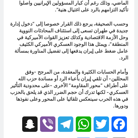
الماضي، وذلك رغم أن كبار المسؤولين الإيرانيين واصلوا
تأكيد التزامهم بالرد على اغتيال هنية”.
وحسب الصحيفة، يرجع ذلك القرار خصوصا إلى “دخول إدارة
جديدة في طهران تسعى إلى استئناف المحادثات النووية
وحل الأزمة الاقتصادية وكذلك تعزيز القوات الأميركية في
المنطقة”، ويمثل هذا الوجود العسكري الأميركي الكثيف
عامل ضغط على إيران يدفعها إلى تفضيل المناورة بمسألة
الرد.
وأمام الحسابات الكثيرة والمعقدة، من المرجح -وفق
المحللين- أن تلقي إيران بأعباء الرد أو مساندة حزب الله
على أطراف “محور المقاومة” الأخرى -على محدودية التأثير
العسكري- لكنها تدرك أن حجم الضرر الذي قد يلحق بالحزب
في هذه الحرب سينعكس تلقائيا على المحور وعلى نفوذها
ودورها.
Snapchat
Viber
Telegram
WhatsApp
Twitter
Facebook