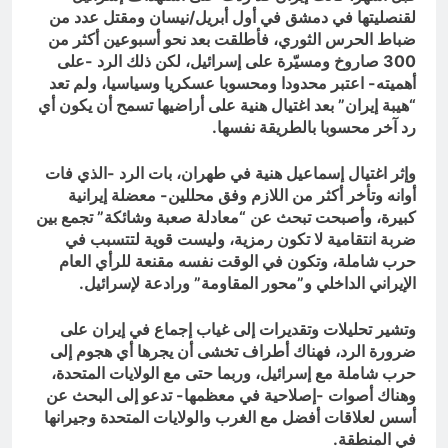
لقنصليتها في دمشق في أول أبريل/نيسان ومقتل عدد من
ضباط الحرس الثوري، فأطلقت بعد نحو أسبوعين أكثر من
300 صاروخ ومسيّرة على إسرائيل، لكن ذلك الرد -على
أهميته- اعتبر محدودا ومحسوبا عسكريا وسياسيا، ولم تعد
“هيبة إيران” بعد اغتيال هنية على أراضيها تسمح أن يكون أي
رد آخر محسوبا بالطريقة نفسها.
وإثر اغتيال إسماعيل هنية في طهران، بات الرد -الذي فات
أوانه وتأخر أكثر من اللازم وفق محللين- معضلة إيرانية
كبيرة، وأصبحت تبحث عن “معادلة صعبة وشائكة” تجمع بين
ضربة انتقامية لا تكون رمزية، وليست قوية لتتسبب في
حرب شاملة، وتكون في الوقت نفسه مقنعة للرأي العام
الإيراني الداخلي و”محور المقاومة” ورادعة لإسرائيل.
وتشير تحليلات وتقديرات إلى غياب إجماع في إيران على
ضرورة الرد، فهناك أطراف تخشى أن يجرها أي هجوم إلى
حرب شاملة مع إسرائيل، وربما حتى مع الولايات المتحدة،
وهناك أصوات -إصلاحية في معظمها- تدعو إلى البحث عن
أسس لعلاقات أفضل مع الغرب والولايات المتحدة وجيرانها
في المنطقة.