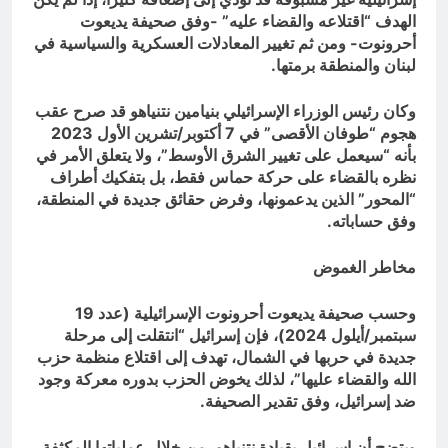
الهدف “اقتلاعه والقضاء عليه” -وفق صحيفة يديعوت
أحرونوت- ومن ثم تغيير المعادلات العسكرية والسياسية في
لبنان والمنطقة برمتها.
وكان رئيس الوزراء الإسرائيلي بنيامين نتنياهو قد صرح عقب
هجوم “طوفان الأقصى” في 7 أكتوبر/تشرين الأول 2023
بأنه “سيعمل على تغيير الشرق الأوسط”، ولا يتعلق الأمر في
نظره بالقضاء على حركة حماس فقط، بل بتفكيك أطراف
“المحور” الذين يدعمونها، وفرض حقائق جديدة في المنطقة،
وفق حساباته.
مخاطر الغموض
وحسب صحيفة يديعوت أحرونوت الإسرائيلية (عدد 19
سبتمبر/أيلول 2024)، فإن إسرائيل “انتقلت إلى مرحلة
جديدة في حربها في الشمال، تهدف إلى اقتلاع منظمة حزب
الله والقضاء عليها”، لذلك يخوض الحزب بدوره معركة وجود
ضد إسرائيل، وفق تقدير الصحيفة.
ويتضح أن إسرائيل بقيادة نتنياهو، من خلال عملياتها المكثفة