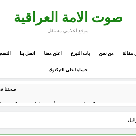
صوت الامة العراقية
موقع اعلامي مستقل
 مقالة
من نحن
باب التبرع
اعلن معنا
اتصل بنا
التسج
حسابنا على التيكتوك
صحتنا في 
سطور حقيقية … وأخرى فانتازية سوريالية في الحقبة الديستوبية مع مؤسساتنا الصحية !!
كتب ثقافية جديدة …دَردَشَاتٌ ومُشَاكَسَا
ئيل
من راسمالية الدولة الى راسمالية ال