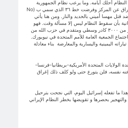
 النظام أحلك أيامه. وما يرعب نظام الجمهورية
الإسلامية هو ما حدث في العراق بعد اجتياح نظام صدام حسين للكويت حيث قطعت أوصال النظام بفصل كردستان العراق عن المركز وفرضت خط ٣٦ الذي سمي ب (No
ضد قتل مهسا أميني بالحديد والنار. ومن هنا يأتي
ثانية بأن سقوط النظام ليس إلا مسألة وقت. فهو
يعني ما يعنيه، لذلك نجد ان كل الخطاب السياسي لنظام الحرس الثوري ونبرته تغير بعد تفجيرات البيجر الذي اخرج اكثر من ٣٠٠٠ كادر وسطي ومتقدم في حزب الله من
ماع الجمعية العامة للأمم المتحدة في نيويورك.
راته اليمينية واليسارية والمعارضة بناء معادلة
 الولايات المتحدة الأمريكية-بريطانيا-فرنسا-
عنه نفسه، فلن يتورع حتى ولو كلف ذلك إغراق
ذا ما تفعله إسرائيل اليوم، التي نجحت بترحيل
والتهجير بحصرها و تقويضها بخطر النظام الإيراني