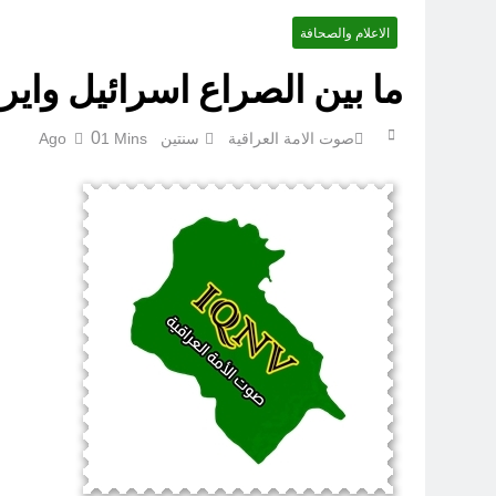
الاعلام والصحافة
عْاشُورْاءُالسَّنَةُ الثَّالِثةَ عشَرَة(٢٢)[إِنتفاضةُ صفَر…تمرُّدٌ حُسَينيٌّ][ب]
ما بين الصراع اسرائيل واير
0
صوت الامة العراقية
سنتين Ago
1 Mins