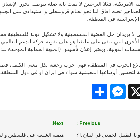
الامريكية، فكلا النزعتين لا تمت باية صلة ببوصلة تحرر الإنسان م
اهير تحت افاق اما نحو نظام قروسطي و استبدادي مثل الجمهور
الإسرائيلية في المنطقة.
 لا يريدان حل القضية الفلسطينية ولا تشكيل دولة فلسطينية مست
لأخرى التي تلقى على عاتقنا هو على تقوية حركة الدعم العالمي
سات الدولية. ويعتبر إعلان تأسيس (الجبهة العمالية الموحدة ل
ع الحرب في المنطقة، فهي حرب رجعية بكل معنى الكلمة، فضلا على
ة لتحسين أوضاعها المعيشية سواء في ايران او في دول المنطقة.
Share
Messenger
Snapc
X
Next:
Previous:
يا التقتيل الجمعي في لبنان .!؟
هيمنة الشيعة على فلسطين و لبن