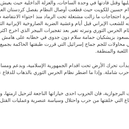
عليها وقتل قادتها في وحدة الساحات، والعزلة الداخلية حيث يعيش
 وجمرة احتجاجات ما زالت مشتعلة تحت الرماد منذ احتواء الانتفاضة 
ه للشعب الإيراني قبل أيام وعشية الضربة الصاروخية الإيرانية ال
 مسعود بزيشكيان حمامة سلام دون جدوى في خطابه على هامش اجت
 محاولات للجم جماح إسرائيل التي قررت طبقتها الحاكمة بجميع تيا
للعبة والمنطقة.
بدأت تحرك الأرض تحت اقدام الجمهورية الإسلامية، وبدعم ومساندة
 حرب شاملة. وإذا ما اضطر نظام الحرس الثوري بالذهاب للدفاع 
لبرجوازية، فان الحروب احدى خياراتها الناجعة لترحيل ازمتها، وه
وضاع التي خلقتها من حرب واحتلال وسياسة عنصرية وعمليات القتل 