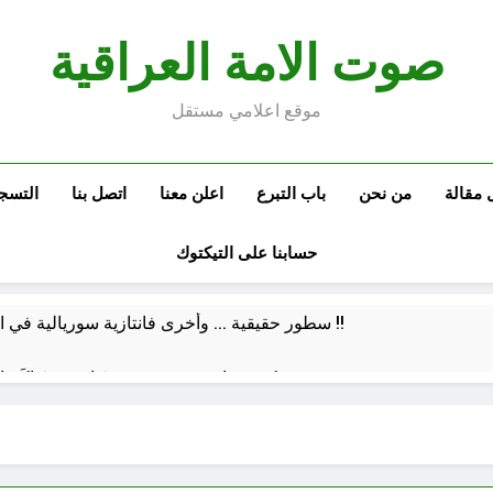
صوت الامة العراقية
موقع اعلامي مستقل
 مقالة
من نحن
باب التبرع
اعلن معنا
اتصل بنا
التسج
حسابنا على التيكتوك
سطور حقيقية … وأخرى فانتازية سوريالية في الحقبة الديستوبية مع مؤسساتنا الصحية !!
كتب ثقافية جديدة …دَردَشَاتٌ ومُشَاكَسَا
من راسمالية الدولة الى راسمالية ال
كلمات قرآنية لها علاقة بمشاة أربعين الحسين: تسقي، آثر (ح 11)