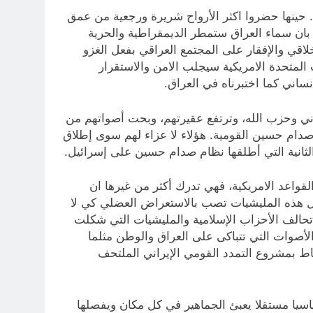
 حينها حضروا اكثر الأرواح شريرة ورجعية من عمق
بان سماء العراق ستمطر الديمقراطية والحرية
لاقي والإفقار على المجتمع العراقي بفعل الغزو
 المتحدة الامريكية سيجلب الامن والاستقرار
نساني كما اختبرناه في العراق.
اني وحزب الله، وترتفع عقيرتهم، وبحت أصواتهم من
دام حسين القومية. هؤلاء لا عزاء لهم سوى إطلاق
ثانية التي أطلقها نظام صدام حسين على إسرائيل.
واعد الامريكية، فهي تدرك أكثر من غيرها ان
عمال هذه المليشيات تصب بالاستعراض العضلي كي لا
تحالف الأحزاب الإسلامية والمليشيات التي شكلت
لأصوات التي تتباكى على العراق والوطن مثلما
باط بمشروع التمدد القومي الإيراني الملتحف
اسيا مستقلا يعبئ الجماهير في كل مكان ويفصلها