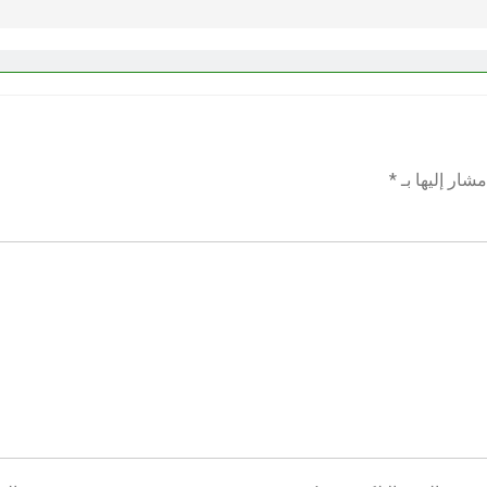
شار إليها بـ
*