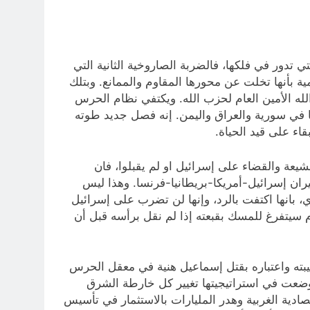
 تدور في فلكها، فالضربة الصاروخية الثانية التي
 بأنها تخلت عن محورها المقاوم والممانع. وبتلك
 الأمين العام لحزب الله. ويكتفي نظام الحرس
ها في سورية والعراق واليمن. إنه فصل جديد طوته
اء على قيد الحياة.
يعة والقضاء على إسرائيل او لم يقبلوا، فان
ان إسرائيل-أمريكا-بريطانيا-فرنسا. وهذا ليس
 بانها اكتفت بالرد، وإنها لن تضرب على إسرائيل
ام سيتفرغ للمسك بقبعته إذا لم نقل برأسه قبل أن
يبته واعتباره بقتل إسماعيل هنية في معقل الحرس
 وضعت في استراتيجيتها تغيير كل خارطة الشرق
دية الغربية وهدر المليارات بالاستثمار في تأسيس