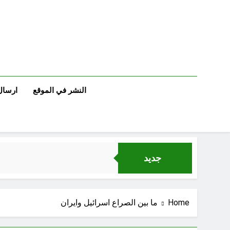
Ski
t
conten
النشر في الموقع
ارسال
جديد
Home
ما بين الصراع اسرائيل وايران
مجلس حسيني (دواعي نصب مآتم العزاء الحسيني)