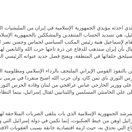
ذي احدثه مؤيدي الجمهورية الإسلامية في إيران من المليشيات التي
ل، هي تسديد الحساب المنتقدين والمشككين بالجمهورية الإسلامية
ام لإسماعيل هنية رئيس المكتب السياسي لحماس وحسن نصر الله
ال بأن إيران ستذهب للدفاع عن ذرة تاجها حزب الله والتابعين ل
سيلحق حلفائها في المنطقة، ويفتح فصل جديد عنوانه الرئيسي البق
النفوذ القومي الإيراني الملتحف بالرداء الإسلامي ومظلومية الش
رس الثوري باي ثمن كان، وان حزب الله اصبح منفردا في مرمى نير
على ووزير الخارجي عباس عراقجي من لبنان وقادة الحرس الثوري،
لى علي الخامنئي المسلمين واللبنانيين لقتال إسرائيل، بينما النظ
رشد الجمهورية الإسلامية الذي بات يتلقى الضربات المتلاحقة له
سرائيل اوهن من خيط العنكبوت، إنما تكمن في دولة إسرائيل التي
التي تحدق به، حيث ازمة اقتصادية خانقة بسبب العقوبات الاقتصا