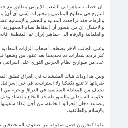
ان خطاب نتنياهو الى الشعب الإيراني يتطابق مع خط
التاريخ في مطابخ البنتاغون ومختبرات (سي آي أي) 
والرفاه، فقد تراجعت المدنية والتحضر والإنسانية عش
والاحتلال. إن من يتصور أن إسقاط نظام الجمهورية الإ
والعلمانية والرفاه الى جماهير إيران ثم المنطقة، فانه
وعلى الجانب الاخر يصطف أصحاب الرايات المعادية لل
كثر ترديد شعارات تم تجديدها بعد عقود من وضعها ف
عدد من صواريخ نظام الحرس الثوري على اسرائيل مثل
وبين هذا وذاك هناك المليشيات في العراق تطلق المس
ضرباتها لا تنفع تكتيكيا ولا استراتيجيا في ثني إسر
تحذف من المعادلة السياسية في العراق وتحرم من الا
حكومة السوداني والمتورطة حد النخاع بالفساد وقتل م
يتصاعد دخان الحرائق الخانقة، من أجل إنقاذ سفينتها،
بالإسلام والطائفية.
علينا كتحررين فصل صفوفنا عن صفوف المتخندقين تحت ا