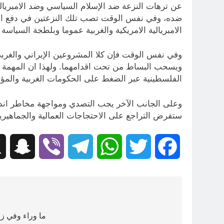
عن ترهات النزعة ضد الإسلام السياسي وضد الامبريالية 
ضده، وفي نفس الوقت تصب تلك النزعتين في دفع الجم
الامبريالية الامريكية والغربية عموما وبلطجة السياسة 
وفي نفس الوقت فإن كلا المشروعين الإيراني والغربي
ويسحب البساط من تحت اقدامهما. ولهذا ان المهمة ا
الفلسطينية عبر الضغط على الحكومات الغربية والمؤس
وعلى الجانب الآخر يجب التصدي ومواجهة مخاطر اندلا
ستفرض التراجع على الاحتجاجات العمالية والجماهيري
hat
Viber
Telegram
WhatsApp
Twitter
Facebook
تصفّح
المقالات
ما وراء وفي زوا