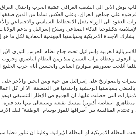
اب بوش الابن الى الشعب العراقي عشية الحرب واحتلال العراق.
وفرضوه على جماهير العراق. وعلى العكس تماما من الذين صفقوا 
رات العقود الى الوراء بفعل الانحطاط السياسي والاجتماعي والأخ
سلامية بتكنلوجيا الذكاء الصناعي وسلاح إسرائيل و بدعم الولايات
 يشارك الاجندة الامريكية وسياستها الجهنمية المعادية لكل ما هو إ
امبريالية الغربية وإسرائيل تحت جناح نظام الحرس الثوري الإير
ي الرفوف وغطاه تراب السنين منذ زمن النظام الناصري وحروب ص
ما أثلجت صدورهم صواريخ العباس والحسين أيام حرب الخليج ال
يرات والصواريخ على إسرائيل من جهة وبين الحين والأخر على الق
ائيل بالمضي بسياستها الوحشية واجندتها في المنطقة، الا ان كل ا
متيازات التي حصلت عليها. ان الجميع في الإطار التنسيقي (وهو 
تظاهري انتفاضة أكتوبر) يمسك بقبعته وستتعالى منها بعد فترة، ا
 و تحتدم المنافسة بين أطرافها للفوز بوسام “الوطنية” لفك الارت
لمظلة الامريكية او المظلة الإيرانية. وعلينا ان نبلور قطبا سي