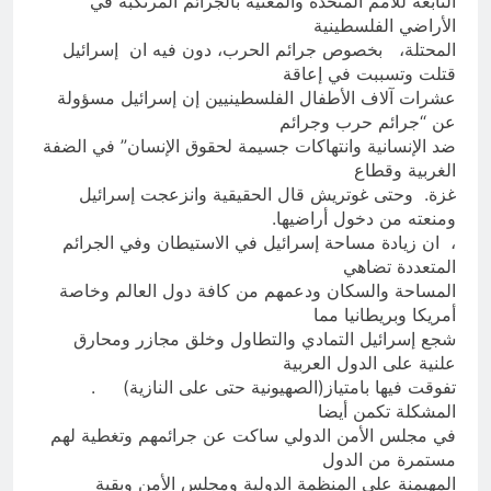
التابعة للأمم المتحدة والمعنية بالجرائم المرتكبة في
الأراضي الفلسطينية
المحتلة، بخصوص جرائم الحرب، دون فيه ان إسرائيل
قتلت وتسببت في إعاقة
عشرات آلاف الأطفال الفلسطينيين إن إسرائيل مسؤولة
عن “جرائم حرب وجرائم
ضد الإنسانية وانتهاكات جسيمة لحقوق الإنسان” في الضفة
الغربية وقطاع
غزة. وحتى غوتريش قال الحقيقية وانزعجت إسرائيل
ومنعته من دخول أراضيها.
، ان زيادة مساحة إسرائيل في الاستيطان وفي الجرائم
المتعددة تضاهي
المساحة والسكان ودعمهم من كافة دول العالم وخاصة
أمريكا وبريطانيا مما
شجع إسرائيل التمادي والتطاول وخلق مجازر ومحارق
علنية على الدول العربية
تفوقت فيها بامتياز(الصهيونية حتى على النازية) .
المشكلة تكمن أيضا
في مجلس الأمن الدولي ساكت عن جرائمهم وتغطية لهم
مستمرة من الدول
المهيمنة على المنظمة الدولية ومجلس الأمن وبقية