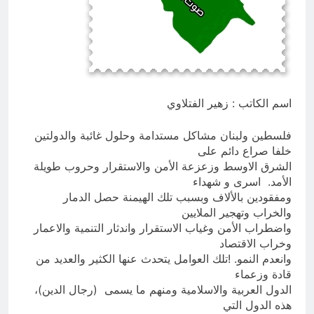
التجريدية للانسان
9 ساعات Ago
الولاية التكوينية / راي الفلسفة
التجريدية للانسان
10 ساعات Ago
اسم الكاتب : زهير الفتلاوي
فلسطين ولبنان مشاكل مستدامة وحلول غائبة والدولتين
خلفا صراع دائم على
الشرق الاوسط وزعزعة الأمن والاستقرار وحروب طويلة
الأمد. اسرى و شهداء
ومفقودين بالألاف وبسبب تلك الهيمنة حصل الدمار
والخراب وتهجير الملايين
واضطراب الأمن وغياب الاستقرار واندثار التنمية والاعمار
وخراب الاقتصاد
وانعدم النمو. !تلك العوامل يتحدث عنها الكثير والعديد من
قادة وزعماء
الدول العربية والاسلامية ومنهم ما يسمى (رجال الدين)،
هذه الدول التي