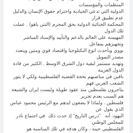
المنظمات والمؤسسات
الدولية التي تدعي الحيادية واحترام حقوق الإنسان والدليل
عدم تطبيق قرار
المحكمة الجنائية الدولية بحق المجرم (النتن ياهو) . عملت
تلك الدول
المهيمنة على العالم بالدعم والتأييد والإسناد المباشر
وتجهيزهم بمفاعل
نووي وبأحدث انوع التكنلوجيا واقتصاد قوي ومتين ويتعدد
مصدر التمويل
وتهديد مستمر لبقية دول الشرق الاوسط . الكثير من قادة
الدول العربية
باقين في مناصبهم بحجة القضية الفلسطينية ولكي لا يثور
الشعب العربي فهم
يتاجرون بفلسطين منذ عقود طويلة وليست ايران والشيعة
هم السبب بعدم تحرير
فلسطين . ولماذا لا يضعون ايدهم مع الرئيس محمود عباس
الذي يقول عن
اليهود: أنه “درس التاريخ” إذ حدث ذلك في اجتماع نادر
للمجلس الوطني
الفلسطيني حينه ، وكان هدفه في تلك المناسبة هو