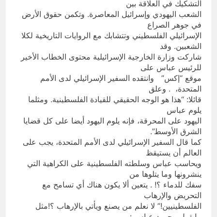
التشكيك في العلاقة بين
الشعب اليهودي وإسرائيل المعاصرة. وتكمن حقوق الأرض
في جوهر الصراع
الإسرائيلي الفلسطيني وتتشابك مع الروايات التاريخية لكلا
الشعبين. وقد
شاركت وزارة الخارجية الإسرائيلية محتوى الخطاب الأخير
للرئيس عباس على
موقع “إكس” وانتقده السفير الإسرائيلي لدى الأمم
المتحدة، . وعلق
قائلا: “هذا هو الوجه الحقيقي للقيادة الفلسطينية. ومثلما
يلوم عباس
اليهود على المحرقة، فإنه يلوم اليهود أيضا على كل قضايا
الشرق الأوسط”.
كما قال السفير الإسرائيلي لدى الأمم المتحدة، يجب على
العالم أن يستيقظ
ويحاسب عباس وسلطته الفلسطينية على الكراهية التي
ينشرونها وما يتلوها من
سفك للدماء ؟! . يتعين ألا يكون هناك أي تسامح مع
التحريض والإرهاب
الفلسطينيين!” لا نعلم من يصنع ويأتي بالإرهاب ؟!مثل
مايقول محمود عباس :