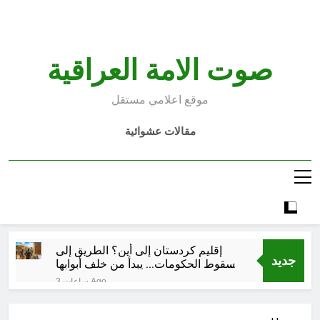
Ski
t
conten
صوت الامة العراقية
موقع اعلامي مستقل
مقالات عشوائية
إقليم كردستان إلى أين؟ الطريق إلى
جديد
سقوط الحكومات… يبدأ من خلف أبوابها
المغلقة
3 ساعات Ago
كتابات رد عن لماذا أخذ الحسين معه
النساء والأطفال الى كربلاء؟ (ح 5)