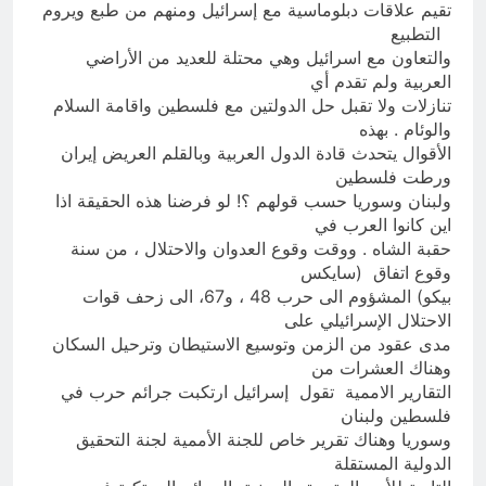
تقيم علاقات دبلوماسية مع إسرائيل ومنهم من طبع ويروم
التطبيع
والتعاون مع اسرائيل وهي محتلة للعديد من الأراضي
العربية ولم تقدم أي
تنازلات ولا تقبل حل الدولتين مع فلسطين واقامة السلام
والوئام . بهذه
الأقوال يتحدث قادة الدول العربية وبالقلم العريض إيران
ورطت فلسطين
ولبنان وسوريا حسب قولهم ؟! لو فرضنا هذه الحقيقة اذا
اين كانوا العرب في
حقبة الشاه . ووقت وقوع العدوان والاحتلال ، من سنة
وقوع اتفاق (سايكس
بيكو) المشؤوم الى حرب 48 ، و67، الى زحف قوات
الاحتلال الإسرائيلي على
مدى عقود من الزمن وتوسيع الاستيطان وترحيل السكان
وهناك العشرات من
التقارير الاممية تقول إسرائيل ارتكبت جرائم حرب في
فلسطين ولبنان
وسوريا وهناك تقرير خاص للجنة الأممية لجنة التحقيق
الدولية المستقلة