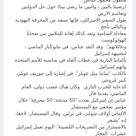
(رضينا بالبين ، والبين ما رضي بينا) حول حل الدولتين
وتقاسم الارض .
يقول السفير الاسرائلي، فإنها تسفه من المحرقة اليهودية
وبالتالي تأجج
معاداة السامية وتعد كذلك إهانة للملايين من ضحايا
الهولوكوست
وعائلاتهم”. وقد انُتقد عباس، في مايو/أيار الماضي ،
لتشبيهه إسرائيل
بألمانيا النازية في خطاب ألقاه في مناسبة للأمم المتحدة.
واتهم إسرائيل
بالكذب “تماما مثل غوبلز”، في إشارة إلى جوزيف غوبلز،
كبير مُروجي
الدعاية للحزب النازي. وكان هناك غضب دولي، العام
الماضي، بعدما قال
عباس إن إسرائيل نفذت “50 مذبحة؛ 50 محرقة” خلال
مؤتمر صحفي مع المستشار
الألماني أولاف شولتز، في برلين. وقال المستشار، لاحقا،
إنه “يشعر
بالاشمئزاز من التصريحات المُشينة”. اليوم تعمل إسرائيل
عشرات المجاز