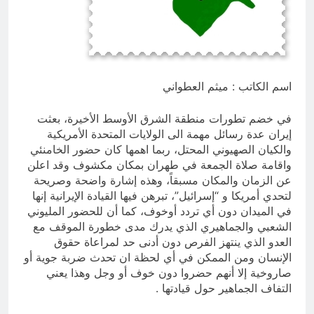
الملائكة والدواب يسبحون بمحمده لكن
لا تعرفون تسبيحهم .
3 ساعات Ago
اسم الكاتب : ميثم العطواني
في خضم تطورات منطقة الشرق الأوسط الأخيرة، بعثت
إيران عدة رسائل مهمة الى الولايات المتحدة الأمريكية
والكيان الصهيوني المحتل، ربما اهمها كان حضور الخامنئي
واقامة صلاة الجمعة في طهران بمكان مكشوف وقد اعلن
عن الزمان والمكان مسبقاً، وهذه إشارة واضحة وصريحة
لتحدي أمريكا و “إسرائيل”، تبرهن فيها القيادة الإيرانية إنها
في الميدان دون أي تردد أوخوف، كما أن للحضور المليوني
الشعبي والجماهيري الذي يدرك مدى خطورة الموقف مع
العدو الذي ينتهز الفرص دون أدنى حد لمراعاة حقوق
الإنسان ومن الممكن في أي لحظة ان تحدث ضربة جوية أو
صاروخية إلا أنهم حضروا دون خوف أو وجل وهذا يعني
التفاف الجماهير حول قيادتها .