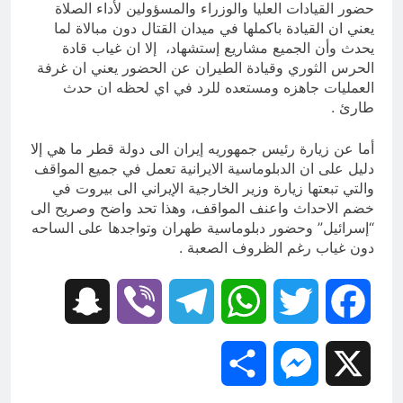
حضور القيادات العليا والوزراء والمسؤولين لأداء الصلاة
يعني ان القيادة باكملها في ميدان القتال دون مبالاة لما
يحدث وأن الجميع مشاريع إستشهاد، إلا ان غياب قادة
الحرس الثوري وقيادة الطيران عن الحضور يعني ان غرفة
العمليات جاهزه ومستعده للرد في اي لحظه ان حدث
طارئ .
أما عن زيارة رئيس جمهوريه إيران الى دولة قطر ما هي إلا
دليل على ان الدبلوماسية الايرانية تعمل في جميع المواقف
والتي تبعتها زيارة وزير الخارجية الإيراني الى بيروت في
خضم الاحداث واعنف المواقف، وهذا تحد واضح وصريح الى
“إسرائيل” وحضور دبلوماسية طهران وتواجدها على الساحه
دون غياب رغم الظروف الصعبة .
Snapchat
Viber
Telegram
WhatsApp
Twitter
Facebook
Share
Messenger
X