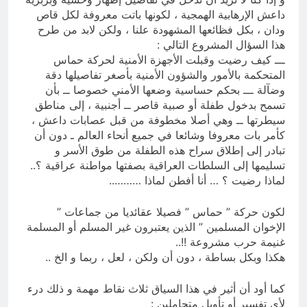
داعش الإرهابية الهمجية ، لكونها باتت معروفة لكل قاص
ودان ، بكل فظائعها المشهودة علنا ، ولكن لابد من طرح
هذا السؤال المشروع التالي :
ـــ كيف رضيت وقبلت الأجهزة الأمنية لحركة حماس
المتحكمة بالأمور والشؤون الأمنية بأصغر تفاصيلها دقة
وضآلة ـــ بحكم حساسية وضعها الأمني خصوصا ــ بأن
تسمح بدخول طفلة أو صبية قاصر ــ أجنبية ، إلى مناطق
سيطرتها ــ وهي أصلا مخطوفة من قبل عصابات داعش ،
كأمر بات معروفا وشائعا في جميع أنحاء العالم ـ دون أن
تبادر إلى إطلاق سراح هذه الطفلة من طوق الأسر و
تسليمها إلى السلطات العراقية بصفتها مواطنة عراقية ؟..
لماذا رضيت ؟ … أنا أفطن لماذا ………..
لكون حركة ” حماس ” فصيلا عقائديا من جماعات ”
الإخوان المسلمين ” الذين يعتبرون غير المسلم أو المسلمة
غنيمة حرب مشروعة !!..
هكذا وبكل بساطة ، دون أن ولكن ، لعل ، ربما و الخ ..
كما أود أن أثير في هذا السياق ثلاث نقاط مهمة و ذلك درء
لأي تفسير أو تأويل متحاملين :