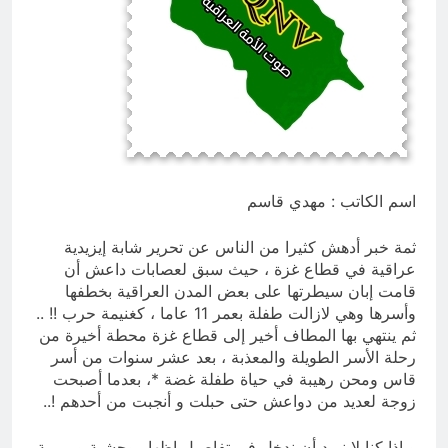
الوطنية وجدلية بناء الدولة
7 ساعات Ago
غزو الكويت 1990: قرار صدام حسين
ودور دائرته العائلية في الحرب والاحتلال
وعمليات النهب
10 ساعات Ago
اسم الكاتب : مهدي قاسم
ثمة خبر أدهش كثيرا من الناس عن تحرير شابة إيزيدية
عراقية في قطاع غزة ، حيث سبق لعصابات داعش أن
قامت إبان سيطرتها على بعض المدن العراقية بخطفها
وأسرها وهي لازالت طفلة بعمر 11 عاما ، كغنيمة حرب !! ..
ثم ينتهي بها المطاف أخير إلى قطاع غزة محطة أخيرة من
رحلة الأسر الطويلة والمعذبة ، بعد عشر سنوات من أسر
قاس ومحن رهيبة في حياة طفلة غضة *، بعدما أصبحت
زوجة لعديد من دواعش حتى حبلت و أنجبت من أحدهم !..
و إذا كنا لا نريد أن ندخل في تفاصيل إظهار وحشية وبربرية