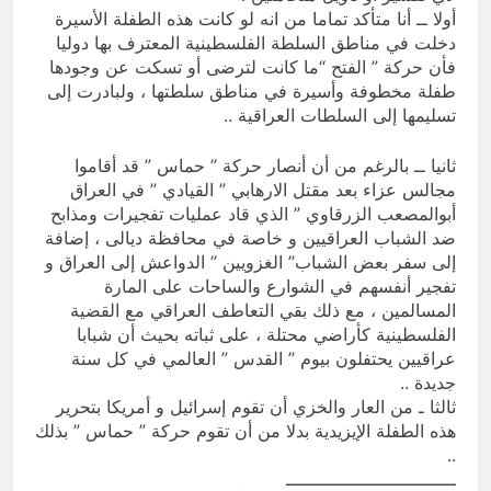
أولا ــ أنا متأكد تماما من انه لو كانت هذه الطفلة الأسيرة
دخلت في مناطق السلطة الفلسطينية المعترف بها دوليا
فأن حركة ” الفتح “ما كانت لترضى أو تسكت عن وجودها
طفلة مخطوفة وأسيرة في مناطق سلطتها ، ولبادرت إلى
تسليمها إلى السلطات العراقية ..
ثانيا ــ بالرغم من أن أنصار حركة ” حماس ” قد أقاموا
مجالس عزاء بعد مقتل الارهابي ” القيادي ” في العراق
أبوالمصعب الزرقاوي ” الذي قاد عمليات تفجيرات ومذابح
ضد الشباب العراقيين و خاصة في محافظة ديالى ، إضافة
إلى سفر بعض الشباب” الغزويين ” الدواعش إلى العراق و
تفجير أنفسهم في الشوارع والساحات على المارة
المسالمين ، مع ذلك بقي التعاطف العراقي مع القضية
الفلسطينية كأراضي محتلة ، على ثباته بحيث أن شبابا
عراقيين يحتفلون بيوم ” القدس ” العالمي في كل سنة
جديدة ..
ثالثا ـ من العار والخزي أن تقوم إسرائيل و أمريكا بتحرير
هذه الطفلة الإيزيدية بدلا من أن تقوم حركة ” حماس ” بذلك
..
ـــــــــــــــــــــــــــــــ