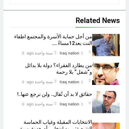
Related News
من أجل حماية الأسرة والمجتمع اطفاء
النت بعد12مساءً ….
Iraq nation
سنة واحدة ago
0
من يطارد الفقراء؟ دولة بلا بدائل
و”شفل” بلا رحمة
Iraq nation
سنة واحدة ago
0
حقائق لا بد أن تُقال.. ولن نرجع عنها..!
Iraq nation
سنة واحدة ago
0
الانتخابات المقبلة وغياب الحماسة
الشيعية: برود انتخابي أم هدوء يسبق