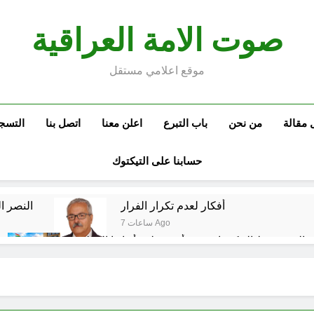
صوت الامة العراقية
موقع اعلامي مستقل
 مقالة
من نحن
باب التبرع
اعلن معنا
اتصل بنا
التسج
حسابنا على التيكتوك
أفكار لعدم تكرار الفرار
النصر ا
7 ساعات Ago
ق إلى سقوط الحكومات… يبدأ من خلف أبوابها المغلقة
17 ساعة Ago
كتابات رد عن لماذا أخذ الحسين معه النساء والأطفال الى كربلاء؟ (ح 5)
وتضخم الذات التعويضي
احياء ليلة الجمعة (نعمة بالكسر والفتح، نعمة ونعمت، نعمة ونعيم)