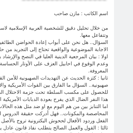
اسم الكاتب : مازن صاحب
وتتفاعل معها.
السؤال.. هل نحن على أبواب إعادة الحواضن الطائفية بعد
الاجابة الموضوعية والواقعية تحتاج إلى التجريد من ح
اولا : بيان المرجعية الدينية العليا في النصح والإرشاد
وعدم الوقوع في احابيل العزف على الأوتار الحساسة و
المعروفة.
ثانيا : كثزة الحديث عن التهديدات الصهيونية للأمن ا
صهيونية.. السؤال ما الفارق بين القوات الأمريكية وا
للحصول على مكسب السلطة تحت جزمة الاحتلال الصهي
هذا النفر الضال الذي يفرح بعودة الدبابات الأمريكية 
اما التنابز بين من هم اليوم مع او ضد مثل هذه الح
المحاصصة والمكونات.. فهل أدركت حقيقة الدروس ان ا
الفعل وردود الأفعال لححوش اليكترونية تروج بالأصل ل
ثالثا : القول والعمل الصالح يتطلب نفاذ قانون عادل 