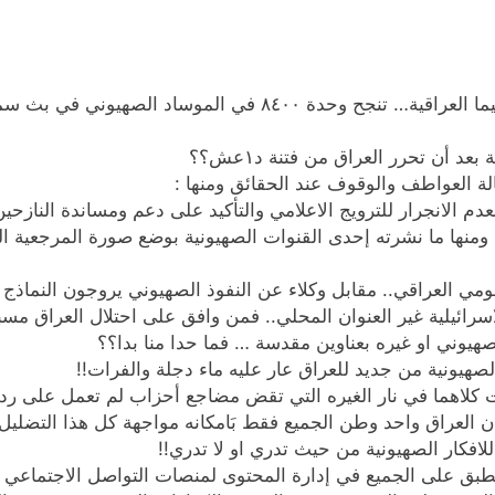
من خلال تحليل دقيق للشخصية العربية الإسلامية لاسيما العراقي
 أن تحرر العراق من فتنة د١عش؟؟
الة العواطف والوقوف عند الحقائق ومنها :
 بعدم الانجرار للترويج الاعلامي والتأكيد على دعم ومساندة النازحي
منها ما نشرته إحدى القنوات الصهيونية بوضع صورة المرجعية الدين
لقومي العراقي.. مقابل وكلاء عن النفوذ الصهيوني يروجون النماذج
لاسرائيلية غير العنوان المحلي.. فمن وافق على احتلال العراق م
وني او غيره بعناوين مقدسة … فما حدا منا بدا؟؟
الصهيونية من جديد للعراق عار عليه ماء دجلة والفرات!!
الات كلاهما في نار الغيره التي تقض مضاجع أحزاب لم تعمل على 
لعراق واحد وطن الجميع فقط بَامكانه مواجهة كل هذا التضليل ال
لافكار الصهيونية من حيث تدري او لا تدري!!
يطبق على الجميع في إدارة المحتوى لمنصات التواصل الاجتماعي ال