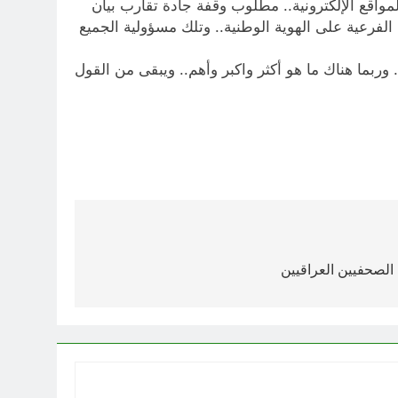
واقع الإلكترونية.. مطلوب وقفة جادة تقارب بيان
ة الفرعية على الهوية الوطنية.. وتلك مسؤولية الجميع
ل الصهيونية ومن يتدثر بحروبها.. عبر مكاتب ٨٤٠٠ للموساد الصهيوني.. وربما هناك ما هو أكثر واكبر وأهم.. ويبقى من القول
ة الصحفيين العراقيين