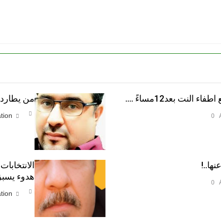
النت بعد12مساءً ….
من يطارد ا
tion
0
نها..!
الانتخابات
هدوء يسبق
0
tion