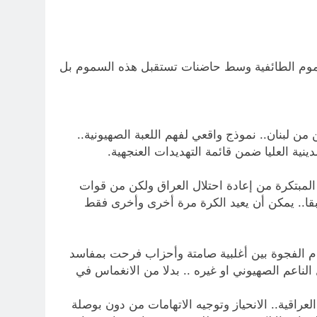
ة… تنجح وحدة ٨٤٠٠ في الموساد الصهيوني في بث سموم الطائفية وسط حاضنات تستقبل هذه السموم بل
ن من لبنان.. نموذج واقعي لفهم اللعبة الصهيونية..
ية العليا ضمن قائمة التهديدات العنجهية.
 المبتكرة من إعادة احتلال العراق ولكن من قوات
سبقا.. يمكن أن يعيد الكرة مرة أخرى وأخرى فقط
ردم الفجوة بين أغلبية صامتة وأحزاب فرحت بمفاسد
ناعم الصهيوني او غيره .. بدلا من الانغماس في
عراقية.. الانحياز وتوجيه الاتهامات من دون بوصلة