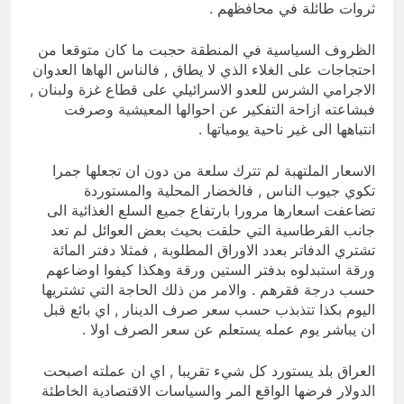
ثروات طائلة في محافظهم .
الظروف السياسية في المنطقة حجبت ما كان متوقعا من
احتجاجات على الغلاء الذي لا يطاق , فالناس الهاها العدوان
الاجرامي الشرس للعدو الاسرائيلي على قطاع غزة ولبنان ,
فبشاعته ازاحة التفكير عن احوالها المعيشية وصرفت
انتباهها الى غير ناحية يومياتها .
الاسعار الملتهبة لم تترك سلعة من دون ان تجعلها جمرا
تكوي جيوب الناس , فالخضار المحلية والمستوردة
تضاعفت اسعارها مرورا بارتفاع جميع السلع الغذائية الى
جانب القرطاسية التي حلقت بحيث بعض العوائل لم تعد
تشتري الدفاتر بعدد الاوراق المطلوبة , فمثلا دفتر المائة
ورقة استبدلوه بدفتر الستين ورقة وهكذا كيفوا اوضاعهم
حسب درجة فقرهم . والامر من ذلك الحاجة التي تشتريها
اليوم بكذا تتذبذب حسب سعر صرف الدينار , اي بائع قبل
ان يباشر يوم عمله يستعلم عن سعر الصرف اولا .
العراق بلد يستورد كل شيء تقريبا , اي ان عملته اصبحت
الدولار فرضها الواقع المر والسياسات الاقتصادية الخاطئة