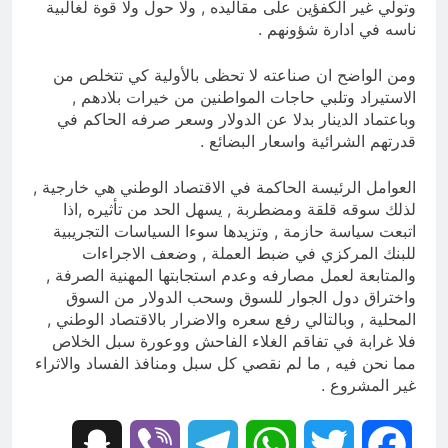
وتولي غير الكفؤين على مقاليده , ولا حول ولا قوة لغالبية
ناسه في ادارة شؤونهم .
ومن الواضح ان صناعته لا تحظى بالأولية كي تتخلص من
الاستيراد وتلبي حاجات المواطنين من خيرات بلادهم ,
وباعتماد الدينار بدلا عن الدولار وسعر صرفه الحاكم في
قدرتهم الشرائية واسعار البضائع .
العوامل الرئيسة الحاكمة في الاقتصاد الوطني هي خارجية ,
لذلك سوقه قلقة ومضطربة , يسهل الحد من تأثيره ,اذا
اتبعت سياسة حازمة , وتزيدها سوءا السياسات التجريبية
للبنك المركزي في ضبط العملة , وضعف الاجراءات
والمتابعة لعمل مصارفه وعدم استجابتها المهنية الصرفة ,
واختراق دول الجوار للسوق وسحب الدولار من السوق
المحلية , وبالتالي رفع سعره والاضرار بالاقتصاد الوطني ,
فلا غرابة في تفاقم الغلاء الفاحش ووعورة سبل الخلاص
مما نحن فيه , ما لم نقصي كل سبل ومنافذ الفساد والاثراء
غير المشروع .
Snapchat
Viber
Telegram
WhatsApp
Twitter
Facebook