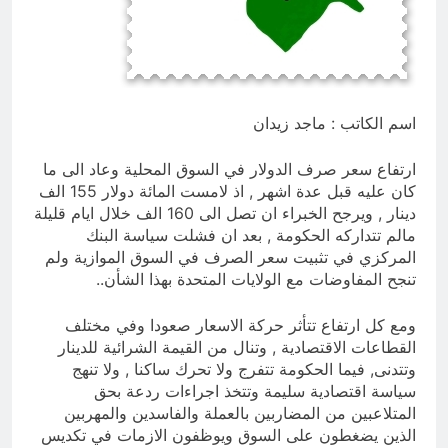
العراق له!
23 ساعة Ago
شعراء العراق الذين بقيت قبورهم في
المنافي.. ووصايا لم تُنفذ
23 ساعة Ago
اسم الكاتب : ماجد زيدان
ارتفاع سعر صرف الدولار في السوق المحلية وعاد الى ما
كان عليه قبل عدة اشهر , اذ لامست المائة دولار 155 الف
دينار , ويرجح الخبراء ان تصل الى 160 الف خلال ايام قليلة
مالم تتداركه الحكومة , بعد ان فشلت سياسة البنك
المركزي في تثبيت سعر الصرف في السوق الموازية ولم
تنجح المفاوضات مع الولايات المتحدة بهذا الشأن..
ومع كل ارتفاع تتأثر حركة الاسعار صعودا وفي مختلف
القطاعات الاقتصادية , وتنال من القيمة الشرائية للدينار
وتتدنى, فيما الحكومة تتفرج ولا تحرك ساكنا , ولا تنهج
سياسة اقتصادية سليمة وتتخذ اجراءات ردعة بحق
المتلاعبين من المضاربين بالعملة والفاسدين والمهربين
الذين يضغطون على السوق ويوظفون الازمات في تكديس