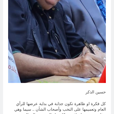
للانهيار
13 ساعة Ago
الانتحار / راي الفلسفة التجريدية
للانسان
14 ساعة Ago
حسين الذكر
كل فكرة او ظاهرة تكون جذابة في بداية عرضها للرأي
العام وتعميمها على النخب وأصحاب الشأن .. سيما وهي