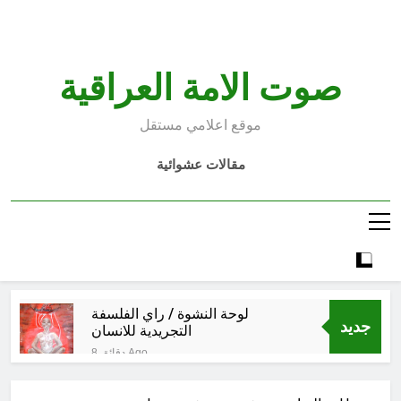
Ski
t
conten
صوت الامة العراقية
موقع اعلامي مستقل
مقالات عشوائية
لوحة النشوة / راي الفلسفة
جديد
التجريدية للانسان
8 دقائق Ago
الولاية التكوينية / راي الفلسفة
التجريدية للانسان