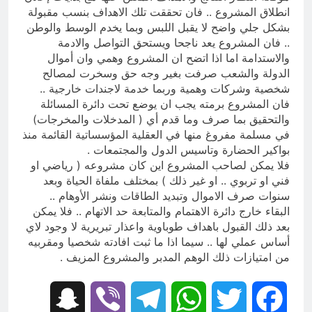
انطلاق المشروع .. فان تحققت تلك الاهداف بنسب مقبولة
بشكل جلي واضح لا يقبل اللبس وبما يخدم الوسط والوطن
.. فان المشروع يعد ناجحا ويستحق التواصل والادمة
والاستدامة اما اذا اتضح ان المشروع وهمي وان أموال
الدولة والشعب صرفت بغير وجه حق وسخرت لمصالح
شخصية وشركات وهمية وربما خدمة لاجندات خارجية ..
فان المشروع برمته يجب ان يوضع تحت دائرة المسائلة
والتحقيق بما صرف وما قدم أي ( المدخلات والمخرجات)
في مسلمة مفروغ منها في العقلية المؤسساتية القائمة منذ
بواكير الحضارة وتاسيس الدول والمجتمعات .
فلا يمكن لصاحب المشروع اين كان مشروعه ( رياضي او
فني او تربوي .. او غير ذلك ) بمختلف ملفاة الحياة وبعد
سنوات صرف الاموال وتبديد الطاقات ونشر الأوهام ..
البقاء خارج دائرة الاهتمام والمتابعة حد الاتهام .. فلا يمكن
بعد ذلك القبول باهداف طوباوية واعذار تبريرية لا وجود لاي
أساس عملي لها .. سيما اذا ما ثبت افادته شخصيا ومقربيه
من امتيازات ذلك الوهم المدبر والمشروع المزيف .
Snapchat
Viber
Telegram
WhatsApp
Twitter
Facebook