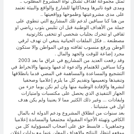
تمثل مجموعة اهداف تشكل نواة المشروع المطلوب ..
ومدى قوة تاثيرها ومحاكاتها للشارع والواقع والبيئة تعتمد
على مدى مشروعيتها وطموحها وواقعيتها ..
من هنا كنا سباقين لدعم تلك المشاريع التي تنطوي على
جملة من الأهداف الوطنية قبل ان تتلبس بثوب رياضي او
ثقافي او تتحرك بجلباب شخصي او تتخفى بكارتونية
مصطنعة .. فكل الملفات الحياتية ينبغي ان تهدف لرقي
الوطن ورفع منسوب ثقافته ووعي المواطن والا ستكون
مجرد إضاعة للوقت والجهد والمال .
وقد رفعت العديد من المشاريع في عراق ما بعد 2003
وكنا سباقين للاهتمام والدعوة لدعمها وتبنيها والانخراط في
التشجيع والمساعدة والمساهمة في المضي قدما بانطلاقها
وتنفيذها وتعميمها وتقديم كل ما يلزم إعلاميا وصحفيا
لنشرها والإفادة الوطنية منها وان لم نكن يوما جزء من
الجهاز التنفيذي الذي يحصل على مكتسبات وامتيازات
وايفادات … وغير ذلك الكثير مما لا يعنينا ولم يكن هدف
اول في متبنياتنا .
بعد سنوات من انطلاق المشروع ودعم الدولة له بالمال
الكافي وتهيئة الأجواء المقبولة مجتمعيا والمساندة إعلاميا
وجماهيريا .. فابسط حق على أصحاب المسؤولية كل من
موقعه انتظار النتائج والاهداف المعلن عنها مع بدايات إعلان