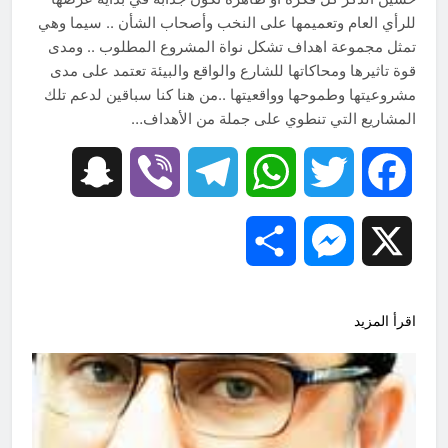
19 ساعة Ago
للرأي العام وتعميمها على النخب وأصحاب الشأن .. سيما وهي
احياء ليلة الجمعة (نعمة بالكسر والفتح،
تمثل مجموعة اهداف تشكل نواة المشروع المطلوب .. ومدى
نعمة ونعمت، نعمة ونعيم)
قوة تاثيرها ومحاكاتها للشارع والواقع والبيئة تعتمد على مدى
19 ساعة Ago
مشروعيتها وطموحها وواقعيتها ..من هنا كنا سباقين لدعم تلك
المشاريع التي تنطوي على جملة من الأهداف…
Snapchat
Viber
Telegram
WhatsApp
Twitter
Facebook
Share
Messenger
X
اقرأ المزيد