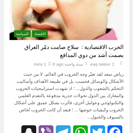
الاقتصاد
السياسة
الحرب الاقتصادية : سلاح صامت دمّر العراق
بصمت أشد من دوي المدافع
iraq nation
سنة واحدة ago
0
1 mins
رياض سعد لقد تغيّر وجه الحروب في العالم، لا من حيث
الأشكال والوسائل فحسب، بل في طبيعة الأهداف وأساليب
التحكم بالشعوب والدول… ؛ اذ شهدت استراتيجيات الحروب
والمعارك بين الدول تحولات جذرية مدفوعة بالتقدم العلمي
والتكنولوجي وعوامل أخرى، فأثرت بشكل عميق على أشكال
الحروب وكيفيات خوضها … ؛ فبعد أن كانت الحروب تُخاض
بالسيوف والخيول…
Snapchat
Viber
Telegram
WhatsApp
Twitter
Facebook