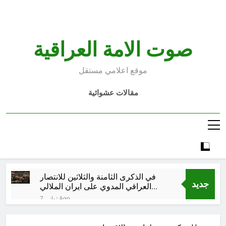
Ski
t
conten
صوت الامة العراقية
موقع اعلامي مستقل
مقالات عشوائية
في الذكرى الثامنة والثلاثين للانتصار
جديد
العراقي المدوي على ايران الملالي
والموامنة
7 ثواني Ago
مشاة الأربعين 1977 والبعث المجرم (ح
6) (وويل لهم مما يكسبون)