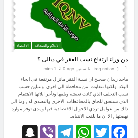
الاعلام والصحافة
الاقتصاد
من وراء ارتفاع نسب الفقر في ديالى ؟
iraq nation
سنتين ago
0
1 mins
ماجد زيدان صحيح ان نسبة الفقر ماتزال مرتفعة في انحاء
البلاد ولكنها تتفاوت من محافظة الى اخرى وتتباين حسب
نسب التخلف الذي كانت تعيشه ويلفها وتأخر ايلائها الاهتمام
الذي تستحق للحاق بالمحافظات الاخرى والتصدي له , وما الى
ذلك من عوامل تردي الاحوال الاقتصادية فيها ومدى توفر موارد
نهضتها , الا ان ما يلفت الانتباه…
Snapchat
Viber
Telegram
WhatsApp
Twitter
Facebook