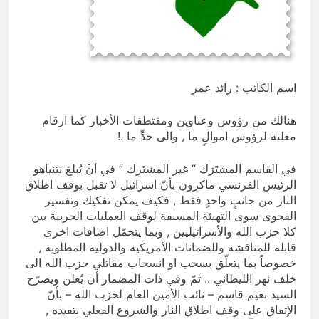
بالعراق (جر الشيعة..لحرب مع سوريا
8 ساعات Ago
الجولاني) و(قصف السعودية) و(استهداف
ماذا لو..تحليل حالة البنية الأسلامية
الامريكان..والتهديد باجتياح الكويت)
بأستبعاد العترة النبوية الطاهرة من
المشهد الأسلامي..!!
8 ساعات Ago
اسم الكاتب : رائد عمر
هنالك من رؤوس وعناوين ومقتطفات الأخبار كما ارقام
معلنة لرؤوس اموالٍ ما , والى حدٍّ ما .!
في القاسم المشتَرَك ” غير المشتَرِك ” في أنْ يُبلغ نتنياهو
الرئيس الفرنسي ماكرون بأنّ اسرائيل لا تقبل بوقف اطلاق
النار من جانبٍ واحدٍ فقط , فكيف يمكن تفكيك وتفسير
الفحوى سوى التهيئة المسبقة لوقف العمليات الحربية بين
كلا حزب الله والأسرائيليين , وبما يتحمّل اضافات اخرى
قابلة للمناقشة وللضمانات الأمريكية والدولية المطلوبة ,
خصوصاً بما يتعلّق بسحب او انسحاب مقاتلي حزب الله الى
خلف نهر الليطاني .. ثمّ وفي ذات المضمار أن يُعلن ويصرّح
السيد نعيم قاسم – نائب الأمين العام لحزب الله – بأنّ
الإتفاق على وقف اطلاق النار والشروع الفعلي بتفيذه ,