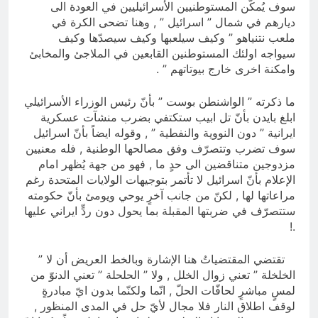
سوف يُمكّن المستوطنيين الأسرائيليين في العودة الى
ديارهم في شمال ” اسرائيل ” , وهنا تضحى الكرة في
ملعب نتنياهو ” وكيف سيلعبها وكيف سيصدّها وكيف
سيواجه اولئك المستوطنين القابعين في الملاجئ والمخابئ
وامكنة اخرى خارج بيوتاتهم ” .
ما ذكرته ” الواشنطن بوست ” بأنّ رئيس الوزراء الأسرائيلي
ابلغ بايدن بأنّ تل ابيب ستكتفي بضرب منشآت عسكرية
ايرانية ” دون النووية والنفطية ” , وقوله ايضاً بأنّ اسرائيل
سوف تضرب وتتصرّف وفق مصالحها الوطنية , فله معنيين
مزدوجين متناقضين الى حدٍ ما , فهو من جهة يُظهر امام
الإعلام بأنّ اسرائيل لا تأتمر بتوجيهات الولايات المتحدة رغم
مراعاتها لها , لكنّ من جانب آخرٍ يوحي ويومئ بأنّ حكومته
ستتصرّف في ضربتها المقبلة بما يحول دون ردٍّ ايراني عليها
.!
تقتضي المقتضياتُ هنا الإشارة وبالخط العريض أن لا ”
الخلخلة ” تعني زوال الخلل , ولا ” الحلحلة ” تعني الدنوّ من
لمسٍ مباشرٍ لحافّات الحلّ , انّما ولكنّما بدون ايّ مبادرةٍ
لوقف اطلاق النار فلا مجال لأيّ حل في المدى المنظور ,