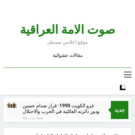
Ski
t
conten
صوت الامة العراقية
موقع اعلامي مستقل
مقالات عشوائية
غزو الكويت 1990: قرار صدام حسين
جديد
ودور دائرته العائلية في الحرب والاحتلال
وعمليات النهب
24 دقيقة Ago
السابع من آب يوم الشهيد الأشوري قيم
الشهادة عند الأشوريين ودور الشهيد في