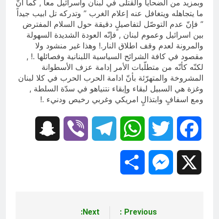
وبمزيد من الضحايا والقتلى في لبنان واسرائيل معاً , كما انّ
ما يتجاهله ويتغافل عنه إعلام الغرب ” وتدركه تل ابيب جيداً
” فإنّ عدم التوصّل لتفاصيلٍ دقيقة حول السلام المفترض
بين اسرائيل وعموم لبنان , فإنّه العودة الشديدة السهولة
والمرونة لعدم وقف اطلاق النار.! وهذا غير منشود ولا
مقصود في كافة الشرائح السياسية اللبنانية وفصائلها .! ,
لكنّه كأنّه من متطلّبات الأمر إدامة عزف الأسطوانة
المشروخة والمتهرّئة بأنّ ادامة الحرب الحرب في كلا لبنان
وغزة هي السبيل لبقاء وإبقاء نتنياهو في سدّة السلطة ,
ومع اسفافٍ وابتذالٍ امريكي وغربي رخيص ودنيء .!
Snapchat
Viber
Telegram
WhatsApp
Twitter
Facebook
Share
Messenger
X
Next:
Previous:
تصفّح