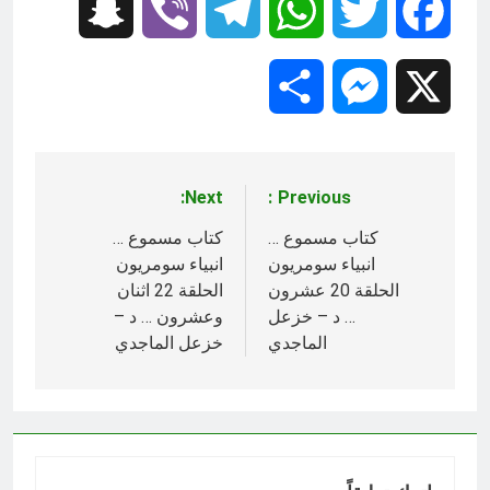
Snapchat
Viber
Telegram
WhatsApp
Twitter
Facebook
Share
Messenger
X
Next:
Previous:
تصفّح
المقالات
كتاب مسموع …
كتاب مسموع …
انبياء سومريون
انبياء سومريون
الحلقة 20 عشرون
الحلقة 22 اثنان
… د – خزعل
وعشرون … د –
الماجدي
خزعل الماجدي