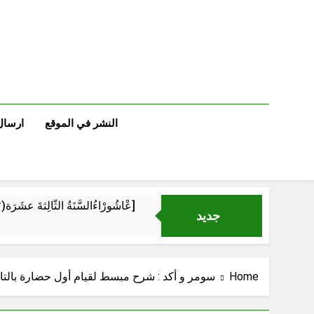
Ski
t
conten
النشر في الموقع
ارسال
عْاشُورْاءُالسَّنَةُ الثَّالِثةَ عشَرَة(٢٢)[إِنتفاضةُ صفَر…تمرُّدٌ حُسَينيٌّ][ب]
جديد
‏نحو ترمي
Home
سومر و أكد : شرح مبسط لقيام أول حضارة بالتا