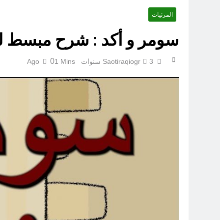
المرئيات
ازمة العلم العراقي.. ليست ا
سومر و أكد : شرح مبسط لقي
0
3 سنوات Ago
Saotiraqiogr
1 Mins