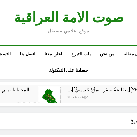
صوت الامة العراقية
موقع اعلامي مستقل
 مقالة
من نحن
باب التبرع
اعلن معنا
اتصل بنا
التسج
حسابنا على التيكتوك
المخطط بياني /
38 دقيقة Ago
ماذا لو كان المدير اقوى من الوزير ؟
المن
53 دقيقة Ago
م البيت العراقي‏ … حوار في الاصلاح الديني‏(الحلقة الاولى)‏
ريخ
ساعة واحدة Ago
مؤيد اللامي .. الأكثر إس