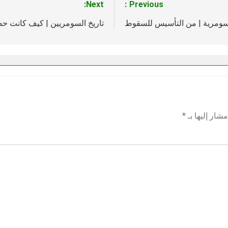
Next:
Previous:
لسومرية | من التأسيس للسقوط
تاريخ السومريين | كيف كانت حضا
شار إليها بـ
*