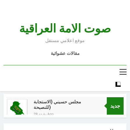
Ski
t
conten
صوت الامة العراقية
موقع اعلامي مستقل
مقالات عشوائية
مجلس حسيني (الاستجابة
جديد
للنصيحة)
28 دقيقة Ago
الكاتبان باقر الزبيدي ورياض سعد يحذران
من الجولاني (ح 2) (فاذا سجدوا فليكونوا