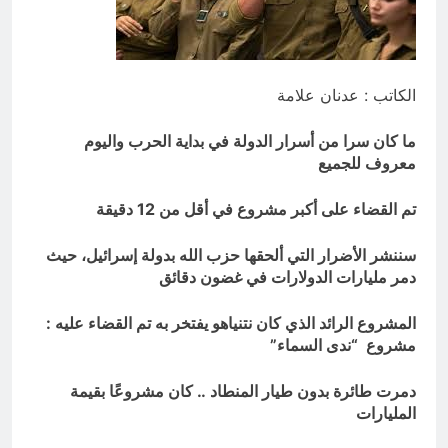
من الجولاني (ح 1) (وإذا كنت فيهم فأقمت
لهم الصلاة فلتقم طائفة منهم معك
13 ساعة Ago
وليأخذوا أٍسلحتهم)
مجلس عزاء حسيني (البصيرة في
القرآن الكريم وعند العباس عليه
السلام)
الكاتب : عدنان علامة
13 ساعة Ago
ما كان سرا من أسرار الدولة في بداية الحرب واليوم
معروف للجميع
تم القضاء على أكبر مشروع في أقل من 12 دقيقة
سننشر الأضرار التي ألحقها حزب الله بدولة إسرائيل، حيث
دمر مليارات الدولارات في غضون دقائق
المشروع الرائد الذي كان نتنياهو يفتخر به تم القضاء عليه :
مشروع “ندى السماء”
دمرت طائرة بدون طيار المنطاد .. كان مشروعًا بقيمة
المليارات