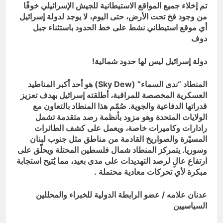
تم إخلاء جميع المواقع الاستيطانية للجيش الإسرائيلي خوفًا
من وجود فخ تحت الأرض، حتى اليوم، لا يوجد لدولة إسرائيل
أي موقع استيطاني نشط على خط الحدود باستثناء جبل
دوف
دولة إسرائيل ليس لها حدود شمالية!
المنطاد “ندى السماء” (
Sky Dew
) هو أحد أكبر المناطيد
العسكرية المخصصة للمراقبة، أطلقته إسرائيل بهدف تعزيز
قدراتها الدفاعية والجوية. صُمّم هذا المنطاد بالتعاون مع
الولايات المتحدة وهو مزود بأنظمة رصد متقدمة تشمل
رادارات وكاميرات خاصة، ويعمل على كشف الطائرات
المسيّرة والصواريخ القادمة من مناطق مثل جنوب لبنان
وسوريا. يتمركز المنطاد شمال فلسطين المحتلة ويحلّق على
ارتفاع عالٍ لرصد التهديدات على مدى بعيد، مما يُتيح استجابة
مبكرة لأي تحركات معادية محتملة
.
عدنان علامه / عضو الرابطة الدولية للخبراء والمحللين
السياسيين