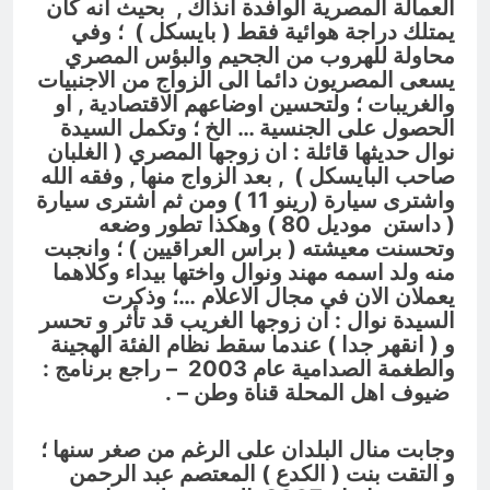
العمالة المصرية الوافدة آنذاك , بحيث انه كان
يمتلك دراجة هوائية فقط ( بايسكل ) ؛ وفي
محاولة للهروب من الجحيم والبؤس المصري
يسعى المصريون دائما الى الزواج من الاجنبيات
والغريبات ؛ ولتحسين اوضاعهم الاقتصادية , او
الحصول على الجنسية … الخ ؛ وتكمل السيدة
نوال حديثها قائلة : ان زوجها المصري ( الغلبان
صاحب البايسكل ) , بعد الزواج منها , وفقه الله
واشترى سيارة (رينو 11 ) ومن ثم اشترى سيارة
( داستن موديل 80 ) وهكذا تطور وضعه
وتحسنت معيشته ( براس العراقيين ) ؛ وانجبت
منه ولد اسمه مهند ونوال واختها بيداء وكلاهما
يعملان الان في مجال الاعلام …؛ وذكرت
السيدة نوال : ان زوجها الغريب قد تأثر و تحسر
و ( انقهر جدا ) عندما سقط نظام الفئة الهجينة
والطغمة الصدامية عام 2003 – راجع برنامج :
ضيوف اهل المحلة قناة وطن –
.
وجابت منال البلدان على الرغم من صغر سنها ؛
و التقت بنت ( الكدع ) المعتصم عبد الرحمن