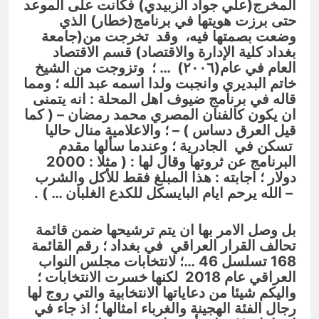
المخرج(علي جواد الزبيدي) فكانت على الموعد
حتى برزت هويتها في برنامج(خطار) الذي
وضعت بصمتها فيه، وقد تخرجت من(جامعة
بغداد كلية الإدارة والاقتصاد) قسم الاقتصاد
العام في عام(٢٠٠٦) … ؛ وتزوجت من الشيخ
خاتم البديري وانجبت ولدا اسمه عبد الله ؛ ومما
قاله في برنامج ضيوف اهل المحلة : انه يتمنى
ان يكون كالفنان المصري محمد رمضان – ( كما
قيل العرق دساس ) – ؛ والاعلامية منال حاليا
تسكن في الجادرية ؛ وعندما سألها مقدم
البرنامج عن ثروتها وقال لها : ( مثلا : 2000
دولار ؛ اجابته : هذا المبلغ فقط للأكل والشرب
– الله يرحم ايام البايسكل للكدع الغلبان … ) .
بل وصل الامر بها ان يتم ترشيحها ضمن قائمة
تحالف القرار العراقي في بغداد ؛ رقم القائمة
168 تسلسل 46 …؛ لانتخابات مجلس النواب
العراقي عام 2018 لكنها خسرت الانتخابات ؛
واليكم شيئا من دعاياتها الانتخابية والتي روج لها
رجال الفئة الهجينة والغرباء امثالها ؛ اذ جاء في