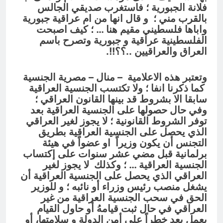
فلانة الجبورية ؛ فاستغرب صديقي الجالس
بالقرب مني ؛ و قال انها من ام عراقية جبورية
واباها فلسطيني مقيم هنا … ؛ كيف اصبحت
الفلسطينية عراقية و جبورية وتصرح باسم
العراق والعراقيين ..؟؟!!.
وتعتبر هذه الاعلامية – منال – مصرية الجنسية
كما ذكرنا انفا ؛ ولا تكتسب الجنسية العراقية
سابقا الا بشروط قد بينها القانون العراقي ؛
وفي حال حصولها على الجنسية العراقية بعد
توفر الشروط القانونية ؛ لا يجوز لغير العراقي
الذي يحصل على الجنسية العراقية بطريق
التجنس أن يكون وزيراً او عضواً في هيئة
برلمانية قبل مضي عشر سنوات على إكتساب
الجنسية العراقية … ؛ وكذلك لا يجوز لغير
العراقي الذي يحصل على الجنسية العراقية أن
يشغل منصب رئيس وزراء أو نائبه ؛ و للوزير
الحق في سحب الجنسية العراقية من غير
العراقي في حال ثبت قيامهُ أو حاول القيام
بعمل يعد خطراً على أمن الدولة و سلامتها، أو