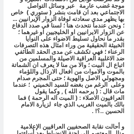
موجة غضب عارمة عبر وسائل التواصل
الاجتماعي بعد ان قامت بنشر ( ستوري ) خاص
بها يظهر مدي سعادته لوفاة الزوار الإيرانيين …
؛ ونحن عندما نتحدث هنا ؛ لسنا في صدد الدفاع
عن الزوار الايرانيين او الخليجيين او غيرهما ؛
بقدر ما نحاول تسليط الاضواء على النوايا
الخبيثة الحقيقية من وراء امثال هذه التصرفات
الرعناء ؛ فهي تكشف عن مدى الحقد الطائفي
ضد الاغلبية العراقية الاصيلة والمسلمين من
اتباع ال البيت ؛ والا من منا لا يعرف ان الشماتة
بالموت والاموات من افعال الارذال واللؤماء
ومجهولي الاصل والهوية ؛ حتى المجرم صدام
وعلى الرغم من بغضه للسيد الخميني ؛ عندما
مات قال : ( يرحمه الله ) , وكما يقول
العراقيون الاصلاء : ( الميت اله الرحمة ) فما
بالك بالميت الغريب الذي جاء لزيارة الامام
الحسين ..؟! .
و
أحالت نقابة الصحفيين العراقيين الإعلامية
منال المعتصم إلى لجنة الانضباط بعد أساءتها