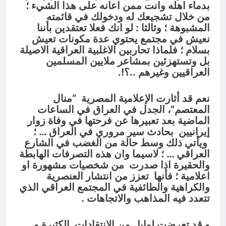
بدماء اهله وانت ممن اعانه على هذا الشيء ؛
من خلال تشجيعك له ودخولك في قائمته
المشبوهة ؛ وثالثا : لو انك فعلا تعتقدين بأننا
نعيش في مجتمع يحتوي عدة مكونات تعيش
بسلام ؛ فلماذا تحاربين الاغلبية العراقية الاصيلة
بل وتستهزئين بمشاعر ملايين المسلمين
العراقيين وغيرهم ..؟!.
نعم قد أثارت الإعلامية المصرية “منال
المعتصم”، الجدل في العراق في الساعات
الماضية بعد تعبيرها عن فرحتها في وفاة زوار
إيرانيين بحادث سير مروري في العراق … ؛
ويأتي ذلك وسط حالة من الغضب في الشارع
العراقي … ؛ لاسيما وان هذه التصرفات الهابطة
والحقيرة اذا صدرت من شخصيات مشهورة او
اعلامية ؛ فأنها تعزز من انتشار العنصرية
والكراهية والطائفية في المجتمع العراقي الذي
تتعدد فيه المذاهب والاتجاهات .
و قد تعرضت لوابل من الانتقادات الكثيرة و