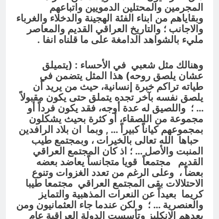
المجرمين والمحتلين الدمويين واتباعهم
وبقاياهم من ابناء الفئة الهجينة والدخلاء والغرباء
والاجانب ؛ والتاريخ العراقي القديم والمعاصر
مليء بالشواهد الدامغة على ما قلناه انفا .
وهنالك مثل شعبي في الأحساء : (يتميلق
عشان يلصق روحه) هذا المثل يتضمن في
طياته تراكم خبرة إنسانية، حيث من يريد أن
يلصق نفسه بآخر تجده يتملق حتى يكون مقبولاً
… ؛ واللصيق له عدة أوجه، فقد يكون فرداً أو
مجموعة من اللصقاء، أو كثرة بحيث يشكلون
بمجموعهم كياناً كبيراً … ,
وبما ان بلاد الرافدين
حباها الله تعالى بالخيرات ، وبمجتمع طيب
المنبت والأصل … ؛ اذ كان المجتمع العراقي
القديم مجتمعاً قويا متجانساً يعاضد بعضه
بعضاً ، وعلى الرغم من تعدد الغزوات وتنوع
الاحتلالات بقى المجتمع العراقي مجتمعا طيبا
كريما بعيداً عن النعرات المذهبية والتمايز
والعنصرية … ؛ و لكن عندما جاء العثمانيون ومن
بعدهم الانكليز وتأسست الدولة العراقية عام