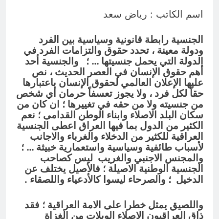
انتهت الحرب… لكن لم ينتهي
اسم الكاتب : رياض سعد
الموت
19 ساعة Ago
الجنسية رابطة قانونية وسياسية بين الفرد
ودولة معينة ، تحدد حقوق والتزامات الفرد في
الدولة التي يحمل جنسيتها … ؛ والجنسية أحد
أهم حقوق الإنسان في العصر الحديث ، نص
عليها الإعلان العالمي لحقوق الإنسان باعتبارها
حقاً لكل فرد ، ولا يجوز تعسفاً حرمان أي شخص
من جنسيته ولا من حقه في تغييرها ؛ ان كان من
سكان البلد الاصلاء وابناء الوطن القدامى ؛ نعم
الكثير من الدول بما فيها العراق اعطى الجنسية
العراقية للكثير من الدخلاء والغرباء والاجانب
لأسباب طائفية وسياسية واستعمارية خبيثة … ؛
والمجنس الاجنبي والغريب ليس كصاحب
الجنسية الوطنية الاصيلة ؛ فالأصيل يختلف عن
الدخيل ؛ والصرحاء ليسوا كالأدعياء واللصقاء .
واللصيق يمثل خطرا على الامة العراقية ؛ فقد
ذاق العراقيون الاصلاء الويلات من الغزاة