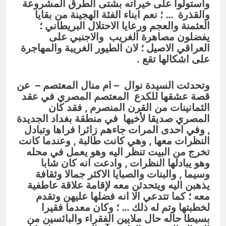
واستولوا على خيراته بشتى الطرق المشروعة
والقذرة … ؛ نعم ابناء الفئة الهجينة من بقايا
العثمنة والعجم ورعايا الاحتلال البريطاني ؛
يفضلون مصاهرة الغريب والاجنبي على
العراقي الاصيل ؛ لان الطيور الغريبة والمهاجرة
على اشكالها تقع .
وتحدثت السيدة نوال – ام منال المعتصم – عن
قصة عشقها للكدع المعتصم المصري في عقد
الثمانينات من القرن المنصرم , فقد كان
المصري صديقا لأخيها في منطقة بغداد الجديدة
, وفي احدى المرات جاءهم زائرا فراها وتبادل
النظرات معها , وهي كانت طالبة , وعندما كانت
تخرج من البيت تنظر اليه وهو يعمل في محله
وهو يبادلها النظرات , وادعت انه كان شابا
وسيما , والبنات والصبايا الاكثر جمالا وثقافة
يذهبن اليه ويتحدثن معه لإقامة علاقة عاطفية
معه ؛ كما تتدعي الا انه فضلها عليهن وتقدم
لخطبتها وتم له ذلك … ؛ وكان معدما فقيرا
بسيطا حاله حال ملايين الفقراء والبائسين من