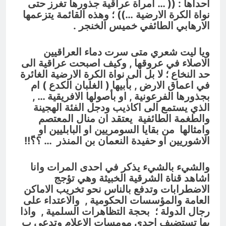
احداها : (( … امرأة عراقية جذورها تغرز حتى
نواة الكرة الارضية …)) ؛ وهذه القائمة يتزعمها
الارهابي الطائفي خميس الخنجر .
ويا ليت شعري متى سرت دماء العراقيين
الاصلاء في عروقها , وكيف اصبحت عراقية الى
حد النخاع ؛ لا بل الى نواة الكرة الارضية الغائرة
في اعماق الارض , بأبيها ( الغلبان الكدع ) ام
بجذورها الفرعونية , او بأصولها الافريقية … ,
الذي يستمع الى اكاذيب ودجل الفئة الهجينة
والطغمة الطائفية يعتقد ان منال المعتصم
وامثالها من بقايا السومريين او البابليين او
الاشوريين او حفيدة النعمان بن
المنذر … ؟؟ّ!!
والشيء بالشيء يذكر في احدى المرات وانا
اشاهد قناة الشرقية الخبيثة وهي تؤجج
الاضطرابات وتدفع بالناس نحو تخريب الاماكن
العامة والمؤسسات الحكومية , والاعتداء على
رجال الدولة ؛ بحجة التظاهرات السلمية , واذا
بها تستضيف احدى مومسات الاعلام وتدعى ب