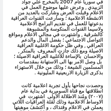
في سوريا عام 2007 بالمخرج علي جواد
الزبيدي , وعرض عليها موضوع العمل في
الاعلام وقبلت العرض وشاركت بالعديد من
الانشطة الاعلامية ؛ وسارعت القنوات العراقية
بدعوتها للعمل في تقديم البرامج الاعلامية
ولاسيما القنوات المنكوسة والمشبوهة
كالشرقية , واشتهرت في مجالي الاعلام ومواقع
التواصل الاجتماعي ؛ بفضل المال والدعم
العراقي , وفي ظل حكومة الاغلبية العراقية
الاصيلة ومع ذلك جازت المعروف بالمنكر ,
والاحسان بالإساءة للأغلبية العراقية الاصيلة ؛
بل وصل الامر بها الى الاستهانة بمقدسات
المسلمين الشيعة ؛ وذلك من خلال الاستهزاء
بذكرى الزيارة الاربعينية المليونية .
وحصدت نجاحها بأول تجربة اعلامية كانت
انطلاقتها مع قناة السومرية في بداية عام
(٢٠٠٧) ومُنذ الاطلالة الأولى اشتهرت في
الاوساط الاعلامية وذلك لقلة العراقيات اللاتي
يعملن في الاعلام وقتذاك ، و أكتشفَ موهبتها