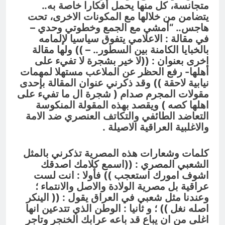
متجانسة، كل منها يحمل أفكارا خاصة به..
يتضامن من خلالها مع المكونات الاخرى، تحت
هاجس.. “أمشي مع الجمع وخطوتي وحدي –
في مقالة : الاعلامي يتفوق سياسيا لإلمامه
بالخبايا الكامنة بين السطور.. – )) ولها مقالة
اخرى بعنوان : ((لا خير بشجرة لا تفيء على
أهلها- رفع الحظر عن الملاعب مستهلا لمهمات
نيابية لاحقة )) وقد ذكرني عنوان المقالة بإحدى
مقولات المجرم صدام ( شجرة ال ما تفيء على
اهلها كصه ) ويقصد بهذه المقولة المنكوسة
التعاضد الطائفي والتكاتف العنصري ضد الامة
والاغلبية العراقية الاصيلة .
كلمات وشعارات هذه المصرية تذكرني بالمثل
الشعبي المصري : ((اسمع كلامك اصدقك
اشوف امورك استعجب )) فأولا : انت لست
عراقية بل مصرية الولادة والاصل والانتماء ؛
وعندنا مثل شعبي في العراق يقول : (( الينكر
اصله نغل )) ؛ و ثانيا : الوطن الذي تتدعين انها
اغلى من ان يباع قد باعه عرابك الخنجر وتاجر