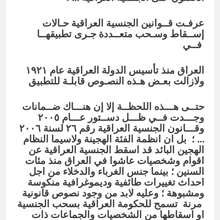
عرفـت قــوانین الجنسية العراقية حـالات
إســقاط وسـحب متعــددة جـرى تطبیقهــا
فــي
العراق منذ تأسيس الدولة العراقية عام ١٩٢١
ولازالت بعـض هـذه النصـوص قابلـة للتطبيق
حتــى هـــذه اللحظــة إلا إن هنـــاك ضــمانات
وجـــدت فــي ظـــل دســتور عـــام ٢٠٠٥
وقـــانون الجنسية العراقية رقم ٢٦ لسنة ٢٠٠٦
… ؛ بل ان انظمة الفئة الهجينة ولاسيما النظام
الهجين البائد قد اسقط الجنسية العراقية عن
اقوام وشخصيات عاشوا في العراق منذ مئات
السنين ؛ بينما جنس الغرباء والدخلاء من اجل
احداث تغييرات طائفية وديموغرافية منكوسة
ومشبوهة ؛ وعليه لابد من وجود نصوص قانونية
مرنة تسمح للحكومة العراقية بسحب الجنسية
او اسقاطها من الشخصيات والجماعات ذات