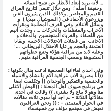
… لأنه يريد إبعاد الأنظار عن شبح انتمائه
وحقيقة اصله ؛ ومن خلال تتبعي لتاريخ العراق
القديم والمعاصر , وكذلك للذين يثيرون الفتن
ويزرعون الأحقاد في ( السوشيال ميديا ) و
وسائل الاعلام وفي الغرف المظلمة ومقرات
الاحزاب والمنظمات والحركات … ، وجدت أنهم
من اللصقاء والغرباء المتجنسين والدخلاء و
الاجانب من فضلات الاحتلالات الاجنبية وبقايا
العثمنة والعجم ورعايا الاحتلال البريطاني … ؛
وعليه لابد من مراقبة هؤلاء وتتبع خطواتهم
المشبوهة وسحب الجنسية العراقية منهم .
وفي احدى لقاءاتها الصحفية ادعت منال بكونها :
((أنا مصرية الاب عراقية الام والنشأة والانتماء
والجنسية والتفكير والوجدان )) وتكلمت ايضا
في برنامج ضيوف اهل المحلة : ((الوطن الاغلى
منا وهو لا يباع ولا يشترى )) وقالت في احدى
مقالاتها الثلاثة – لم اجد لها سوى ثلاث مقالات
في الحوار المتمدن – : (( ونحن العراقيون
نعيش في مجتمع مؤلف من فسيفساء