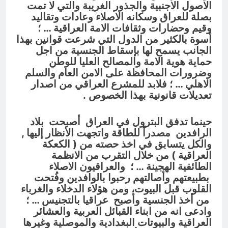
الاصول الاجنبية والجذور الغريبة والتي لا تمت
بصلة للعراق وسكانه الاصلاء وعادات وتقاليد
وقيم وحضارات وثقافات الامة العراقية … ؛
أسوة بالكثير من الدول التي شرعت قوانين بهذا
الجانب يسمح لها بإسقاط الجنسية من اجل
حماية هوية الامة والمصالح العليا للوطن
وضرورات المحافظة على الامن العام والسلم
الاهلي … ؛ فلابد للمشرع العراقي من اصدار
تعديلات قانونية بهذا الخصوص .
حينما تدفق البترول في العراق أصبحت بلاد
الرافدين مصدراً للطاقة واتجهت الأنظار إليها ,
والكل يتسابق في اخذ حصته من ( الكعكة
العراقية ) من خلال التقرب من الانظمة
الطائفية الهجينة … ؛ والعراقيون الاصلاء
بطبيعتهم وأصالتهم رحبوا بالوافدين وفُتحت
القلوب قبل البيوت، ومن هؤلاء الدخلاء والغرباء
من أخذ الجنسية وأصبح عراقيا بالتجنيس … ؛
وادعى انه من ابناء القبائل العربية والعشائر
العراقية والبيوتات البغدادية والموصلية وغيرها