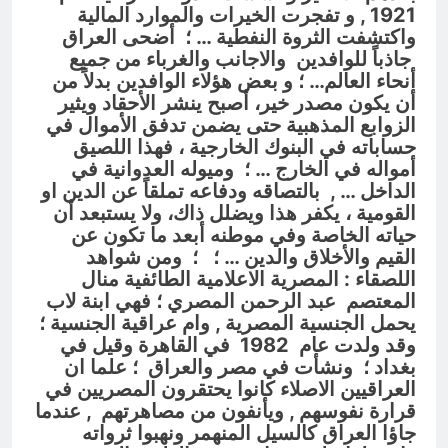
1921 , و تفجرت الخيرات والموارد المالية
واكتشفت الثروة النفطية … ؛ أضحى العراق
جاذباً للوافدين والاجانب والغرباء من جميع
أنحاء العالم… ؛ و بعض هؤلاء الوافدين بدلاً من
أن يكون مصدر خير، أصبح ينشر الأحقاد ويثير
الزوابع المذهبية حتى يضمن تدفق الأموال في
حساباته في البنوك الخارجية ، فهذا اللصيق
أمواله في الخارج … ؛ وميوله العدوانية في
الداخل … , بالتصاقه ودفاعه تملقاً عن الدين او
القومية ، يكفر هذا ويضلل ذاك، ولا يستبعد أن
حياته الخاصة وفي موطنه أبعد ما تكون عن
القيم والأخلاق والدين … ؛ ؛ ومن شواهد
اللصقاء : المصرية الاعلامية الطائفية منال
المعتصم عبد الرحمن المصري ؛ فهي ابنة لاب
يحمل الجنسية المصرية , وام عراقية الجنسية ؛
وقد ولدت عام 1982 في القاهرة وقيل في
بغداد ؛ ونشأت في مصر والعراق ؛ علما ان
العراقيين الاصلاء كانوا يحتقرون المصريين في
قرارة نفوسهم , ويأنفون من مصاهرتهم , عندما
جاؤا العراق كالسيل المنهمر ونهبوا ثرواته