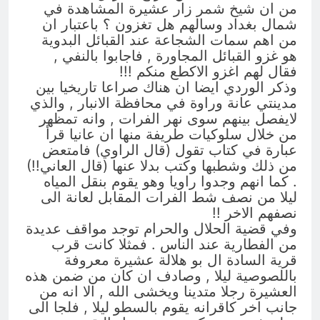
من ان شيخ شمر زار عشيرة المشاهدة في
شمال بغداد وسالهم هل تغزون ؟ باعتبار ان
من اهم سمات الشجاعة عند القبائل البدوية
هو غزو القبائل المجاورة , فاجابوا بالنفي ,
فقال لهم اغزو الاكطع منكم !!!
وذكر الوردي ايضا ان هناك صراعا تاريخيا بين
مدينتي عانة وراوة في محافظة الانبار , والذي
لايفصل بينهم سوى نهر الفرات , وانه تمظهر
من خلال سلوكيات طريفة منها ان عانيا قرأ
عبارة في كتاب تقول (قال الراوي) فامتعض
من ذلك وشطبها وكتب بدلا عنها (قال العاني!!)
. كما انهم وجدوا راويا وهو يقوم بنقل المياه
ليلا من نصف شط الفرات المقابل لعانة الى
نصفهم الاخر !!
وفي قضية الحلال والحرام توجد مواقف عديدة
من الفطارية عند الناس . فمثلا كانت قرب
قرية السادة ال بو هلالة عشيرة معروفة
باللصوصية ليلا , وصادف ان كان من ضمن هذه
العشيرة رجلا متدينا ويخشى الله , الا انه من
جانب اخر كاقرانه يقوم بالسطو ليلا , فلجا الى