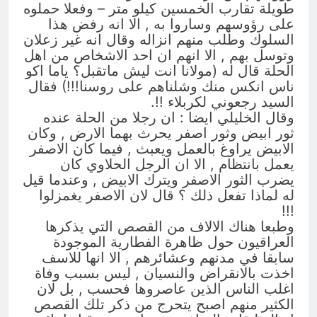
طويلة تقارب الخمسين كيلو متر – وفعلا حملوه
على رؤوسهم وساروا به , الا انه رفض هذا
السلوك وطلب منهم انزاله وقال انه غير زعلان
وتوسل بهم , الا انهم ان احد الاشخاص من اهل
الحلة قال له (مولانا انت ليش ماتقبل؟ ياما اكو
ناس انكس منك وشلناهم على روسنا!!!) فقال
السيد رجعوني لكربلاء !!.
وقال الخليلي ايضا : ان رجلا من الحلة عنده
ثور ابيض وثور اصفر يحرث بهما الارض , وكان
الابيض يراوغ بالعمل ويعبث , فيما كان الاصفر
يعمل بانتظام , الا ان الرجل الحلاوي كان
يضرب الثور الاصفر ويترك الابيض , وعندما قيل
له لماذا تفعل ذلك ؟ قال لان الاصفر يغمزلوا
!!!
وطبعا هناك الالاف من القصص التي يذكرها
العراقيون حول ظاهرة الفطارية الموجودة
سابقا في مدنهم وعشائرهم , الا انها للاسف
اخذت بالانقراض والنسيان , ليس بسبب وفاة
اغلب الناس الذين عاصروها فحسب , بل لان
الكثير منهم اصبح يتحرج من ذكر تلك القصص