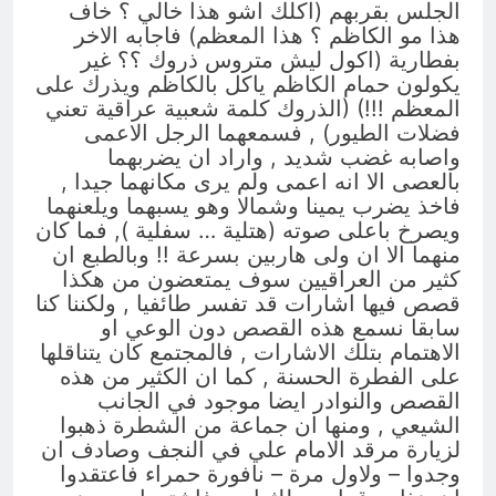
الجلس بقربهم (اكلك اشو هذا خالي ؟ خاف
هذا مو الكاظم ؟ هذا المعظم) فاجابه الاخر
بفطارية (اكول ليش متروس ذروك ؟؟ غير
يكولون حمام الكاظم ياكل بالكاظم ويذرك على
المعظم !!!) (الذروك كلمة شعبية عراقية تعني
فضلات الطيور) , فسمعهما الرجل الاعمى
واصابه غضب شديد , واراد ان يضربهما
بالعصى الا انه اعمى ولم يرى مكانهما جيدا ,
فاخذ يضرب يمينا وشمالا وهو يسبهما ويلعنهما
ويصرخ باعلى صوته (هتلية … سفلية ), فما كان
منهما الا ان ولى هاربين بسرعة !! وبالطبع ان
كثير من العراقيين سوف يمتعضون من هكذا
قصص فيها اشارات قد تفسر طائفيا , ولكننا كنا
سابقا نسمع هذه القصص دون الوعي او
الاهتمام بتلك الاشارات , فالمجتمع كان يتناقلها
على الفطرة الحسنة , كما ان الكثير من هذه
القصص والنوادر ايضا موجود في الجانب
الشيعي , ومنها ان جماعة من الشطرة ذهبوا
لزيارة مرقد الامام علي في النجف وصادف ان
وجدوا – ولاول مرة – نافورة حمراء فاعتقدوا