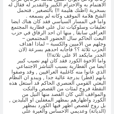
الاهتمام به والاحترام الكبير والتقدير له فقال له
بسخرية (اظنك هليمة !!) بالتصغير . فتحمل
الشخ هلامة الموقف وكانه لم يسمعه .
واما في المسار السياسي فقد كان هناك ايضا
تعليقات وسلوكيات تدل على فطارية المجتمع
العراقي سابقا , منها ان احد الرفاق في حزب
البعث الحاكم سال الحضور المجتمعين –
وجلهم من الاميين والكسبة – لماذا اهداف
الحزب ثلاثة ؟؟ فاجابه احدهم بسرعة (لان
الجدر مايكعد الا على تلاثة!!)
واما الاخوة الكورد فقد كان لهم نصيب كبير
ايضا من الفطارية بسبب التناشز الاجتماعي
الذي عانوا منه كاغلبية العراقيين , وقد وصفوا
بانهم (فطر) بدرجة عالية جدا , ويبدو ان النظام
البعثي القومي العنصري الحاكم قد استغل هذه
النقطة فروج لمئات من القصص والنكت
والمواقف التي كان القصد منها النيل من
الكورد واظهارهم بمظهر المغفلين او البليدين ,
بل روج لقصص اظهر فيها الكورد بمظهر
(الدياثة) وعديمي الاحساس والغيرة على