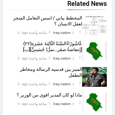
Related News
المخطط بياني / اسس التعامل المنجز
لعقل الانسان ؟
Iraq nation
ساعة واحدة ago
0
عْاشُورْاءُالسَّنَةُ الثَّالِثةَ عشَرَة(٢٢)
[إِنتفاضةُ صفَر…تمرُّدٌ حُسَينيٌّ][ب]
Iraq nation
ساعة واحدة ago
0
المنبر بين قدسية الرسالة ومخاطر
التطفل
Iraq nation
ساعة واحدة ago
0
ماذا لو كان المدير اقوى من الوزير ؟
Iraq nation
ساعة واحدة ago
0