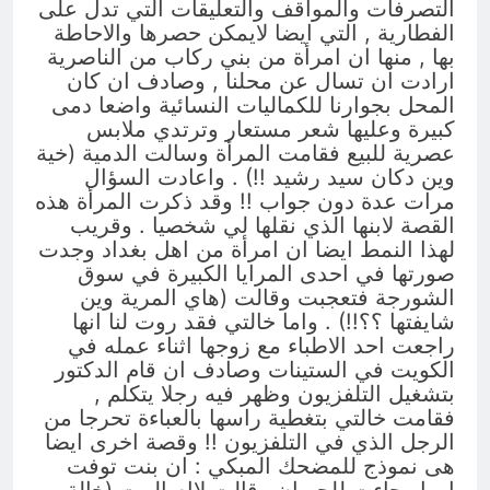
التصرفات والمواقف والتعليقات التي تدل على
الفطارية , التي ايضا لايمكن حصرها والاحاطة
بها , منها ان امرأة من بني ركاب من الناصرية
ارادت ان تسال عن محلنا , وصادف ان كان
المحل بجوارنا للكماليات النسائية واضعا دمى
كبيرة وعليها شعر مستعار وترتدي ملابس
عصرية للبيع فقامت المرأة وسالت الدمية (خية
وين دكان سيد رشيد !!) . واعادت السؤال
مرات عدة دون جواب !! وقد ذكرت المرأة هذه
القصة لابنها الذي نقلها لي شخصيا . وقريب
لهذا النمط ايضا ان امرأة من اهل بغداد وجدت
صورتها في احدى المرايا الكبيرة في سوق
الشورجة فتعجبت وقالت (هاي المرية وين
شايفتها ؟؟!!) . واما خالتي فقد روت لنا انها
راجعت احد الاطباء مع زوجها اثناء عمله في
الكويت في الستينات وصادف ان قام الدكتور
بتشغيل التلفزيون وظهر فيه رجلا يتكلم ,
فقامت خالتي بتغطية راسها بالعباءة تحرجا من
الرجل الذي في التلفزيون !! وقصة اخرى ايضا
هى نموذج للمضحك المبكي : ان بنت توفت