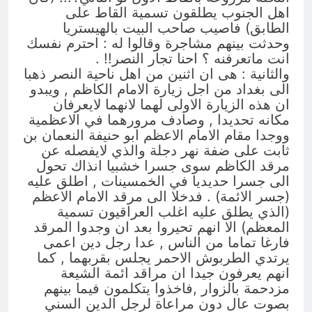
اهل الجنوب يطلقون تسمية القاط على
الطابق) فاصيب صاحب البيت بالهيستريا
وحدثت بينهم مشاجرة وقالوا له : احترم نفسك
انت ماتعرفنه ؟ احنا تجار النصر!! .
والثانية : هى ان اثنين من اهل ناحية النصر ذهبا
الى بغداد من اجل زيارة الامام الكاظم , ويبدو
ان هذه الزيارة الاولى لهما لانهما لايعرفان
مكانه تحديدا , وصادف مرورهما في الاعظمية
ووجدا مقام الامام الاعظم ابو حنيفة النعمان بن
ثابت على ضفة نهر دجلة والذي لايفصله عن
مرقد الكاظم سوى جسرا خشبيا انذاك تحول
الى جسرا حديديا في الخمسينات , اطلق عليه
(جسر الائمة) . فدخلا الى مرقد الامام الاعظم
(الذي يطلق عليه اغلب العراقيون تسمية
المعظم) الا انهم تحيروا بعد ان وجدوا المرقد
فارغا تماما من الناس , عدا رجل دين اعمى
يرتدي الطربوش الاحمر يجلس بقربهما , كما
انهم يعرفون جيدا ان مراقد ائمة الشيعة
مزدحمة بالزوار ,فاخذوا يتكلمون فيما بينهم
بصوت عال دون مراعاة لرجل الدين السني