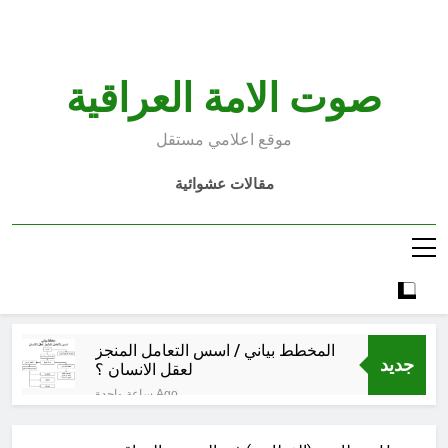
Ski
t
conten
صوت الامة العراقية
موقع اعلامي مستقل
مقالات عشوائية
المخطط بياني / اسس التعامل المنجز
جديد
لعقل الانسان ؟
ساعة واحدة Ago
عْاشُورْاءُالسَّنَةُ الثَّالِثةَ عشَرَة(٢٢)
[إِنتفاضةُ صفَر…تمرُّدٌ حُسَينيٌّ][ب]