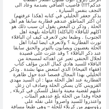
عدكم؟!!!) فاصيب الصافي بصدمة وعاد الى
النجف بنفس السيارة .
يذكر جعفر الخليلي في كتابه (هكذا عرفتهم)
ان اكثر المناطق عندهم فطارية سابقا هم اهل
الحلة , وذكر ن البعض يقول ان سبب ذلك هو
اكلهم للباقلاء (الباكلة) (الباجلة بلهجة اهل
الجنوب) . وطبعا نحن لانعرف كيف ان الباقلاء
تورث الفطارية ؟ ولانعرف ايضا لماذا اهل
الحلة يغضبون ويصابون بالتوتر والحنق سابقا
عند ذكر الباقلاء ؟ وقد عثرت على قصيدة
لجلال الحنفي تعبر عن اهدائه لمسبحة من
الباقلاء للسيد هادي كمال الدين مؤلف كتاب
(فقهاء الفيحاء) الذي امتعض منها بشدة . وذكر
الخليلي بهذا المجال قصصا عدة حول ظاهرة
الفطارية عند اهل الحلة منها : ان السيد مهدي
القزويني كان يسكن الحلة وصادف ان زعل
عليهم لقضية معينة وانتقل للسكن في كربلاء ,
فجاء وفدا من الحلة بلغ عددهم المئات ,
واعتذروا للسيد واصروا على نقله على
رؤوسهم من كربلاء للحلة – وهى طبعا مسافة