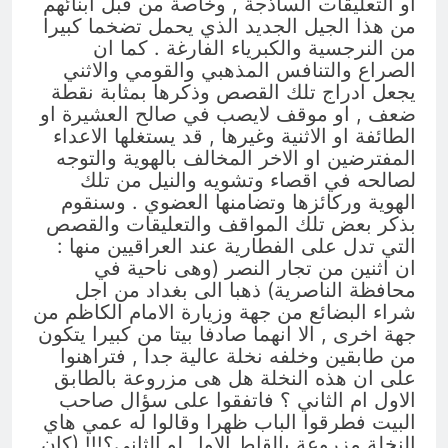
او التعليقات الساذجة , وخاصة من قبل ابنائهم
من هذا الجيل الجديد الذي يحمل تضخما كبيرا
من النرجسية والكبرياء الفارغة . كما ان
الصراع والتنافس المذهبي والقومي والاثني
يجعل ادراج تلك القصص وذكرها بمثابة نقطة
ضعف , او موقف لايصب في صالح العشيرة او
الطائفة او الاثنية وغيرها , قد يستغلها الاعداء
المفترضين او الاخر المخالف بالهوية والتوجه
لصالحه في اقصاء وتشويه والنيل من تلك
الهوية وركائزها وتضامنها العضوي . وسنقوم
بذكر بعض تلك المواقف والتعليقات والقصص
التي تدل على الفطارية عند العراقيين منها :
ان اثنين من تجار النصر (وهى ناحية في
محافظة الناصرية) ذهبا الى بغداد من اجل
شراء البضائع من جهة وزيارة الامام الكاظم من
جهة اخرى , الا انهما صادفا بيتا من كبيرا يتكون
من طابقين وخلفه نخلة عالية جدا , فتراهنوا
على ان هذه النخلة هل هى مزروعة بالطابق
الاول ام الثاني ؟ فاتفقوا على سؤال صاحب
البيت فطرقوا الباب ظهرا وقالوا له عمي هاي
النخلة مزروعة بالقاط الاول لو الثاني؟!!! (كان