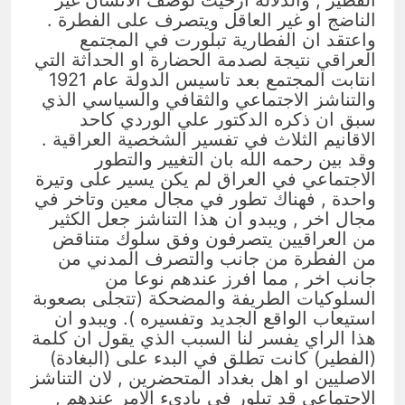
الفطير , والدلالة ازحيت لوصف الانسان غير
الناضج او غير العاقل ويتصرف على الفطرة .
واعتقد ان الفطارية تبلورت في المجتمع
العراقي نتيجة لصدمة الحضارة او الحداثة التي
انتابت المجتمع بعد تاسيس الدولة عام 1921
والتناشز الاجتماعي والثقافي والسياسي الذي
سبق ان ذكره الدكتور علي الوردي كاحد
الاقانيم الثلاث في تفسير الشخصية العراقية .
وقد بين رحمه الله بان التغيير والتطور
الاجتماعي في العراق لم يكن يسير على وتيرة
واحدة , فهناك تطور في مجال معين وتاخر في
مجال اخر , ويبدو ان هذا التناشز جعل الكثير
من العراقيين يتصرفون وفق سلوك متناقض
من الفطرة من جانب والتصرف المدني من
جانب اخر , مما افرز عندهم نوعا من
السلوكيات الطريفة والمضحكة (تتجلى بصعوبة
استيعاب الواقع الجديد وتفسيره ). ويبدو ان
هذا الراي يفسر لنا السبب الذي يقول ان كلمة
(الفطير) كانت تطلق في البدء على (البغادة)
الاصليين او اهل بغداد المتحضرين , لان التناشز
الاجتماعي قد تبلور في بادىء الامر عندهم ,