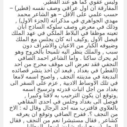
وليس عفوي كما هو عند الفطير.
المفارقة ان اول عراقي وصف نفسه (فطير) –
حسب علمي على الاقل – هو الشاعر محمد
مهدي الجواهري في مذكراته (الجزء الاول) ,
وذلك في معرض وصف سلوكه الساذج ابان
تعينه موظفا في البلاط الملكي في عهد الملك
فيصل الاول ,وكيف انه كان يجلس مع الملك
وضيوفه الكبار من الاعيان والاشراف دون
سبب , والملك ينظر اليه تلميحا بالخروج وهو
لم يحرك ساكنا . واما الشاعر احمد الصافي
النجفي فقد تعرض الى موقف محرج من احد
(الفطر) في بغداد , فبعد ان اخذ ينشر قصائده
البديعة في مدينته النجف , واصبح اسمه لامعا
في تلك الاوساط الادبية , عزم على السفر الى
بغداد من اجل اثبات قدرته وترسيخ اسمه
,وتوقع ان يكون الترحيب به لافتا وكبيرا ,
فوصل الى بغداد وجلس في احدى المقاهي
بالعلاوي فاقترب منه احد الرجال وقال له : الاخ
من النجف ؟. ففرح الصافي وتوقع ان يعرفه
كشاعر , فقال مستبشرا نعم من النجف , فقال
الرجل (بروح ابوك شلون اسعار المطايا