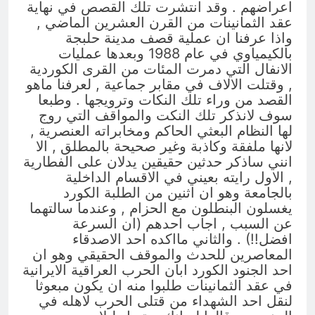
اعراضهم . وقد انتشرت تلك القصص في نهاية
عقد الثمانينات من القرن العشرين الماضي ,
واذا عرفنا ان عملية قصف مدينة حلبجة
بالكيمياوي في عام 1988 وبعدها عمليات
الانفال التي دمرت المئات من القرى الكوردية
, وقتلت الالاف في مقابر جماعية , لعرفنا ماهو
القصد من وراء تلك النكات وترويجها . وطبعا
سوف لانذكر تلك النكت والمواقف التي روج
لها النظام البعثي الحاكم ومخابراته العنصرية ,
لانها ملفقة وكاذبة وغير صحيحة بالمطلق , الا
انني ساذكر حدثين حقيقين يدلان على الفطارية
, الاول رايته بعيني في الاقسام الداخلية
بالجامعة وهو ان اثنين من الطلبة الكورد
يغسلون البنطلون مع الحزام , وعندما سالتهما
عن السبب , اجاب احدهم (ان السرعة
افضل!!) . والثاني مااكده احد الاصدقاء
المعاصرين للحدث والموقف الحقيقي وهو ان
احد الجنود الكورد ابان الحرب العراقية الايرانية
في عقد الثمانينات طلبوا منه ان يكون مبعوثا
لنقل احد الشهداء من قتلى الحرب لاهله في