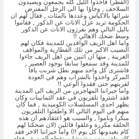
(الفطر) فاخذوا الليل كله يجمعون ويصيدون
السلاحف , وجاؤا بها الى الرجل المفترض
شرائها بالاكياس وعددها بالمئات , فقال لهم ان
الحكومة تريد عزل الاناث عن الذكور , فقاموا
باليل التالي وهم بفرزون الاناث عن الذكور
وسط ضحك الاهالي !!
واما اهل الريف الوافدين للمدينة فكان لهم
النصيب الاكبر من تلك الفطارية والمواقف
الغريبة , منها ان اثنين من اهل الريف جاءوا
للمدينة وقد سمعوا سابقا بوجود العصير ,
فاشترى كل واحد منهم بطل شربت يافا
المركز واخذوا بالشراب وهم في العودة
لقريتهم حتى فقدوا الوعي !!
واما جيراننا المهاجرين من الريف الى المدينة
فقد اشتروا تلفزيون في عقد الثمانينات وكان
يظهر احدى المسلسلات الكوميدية , فما كان
منهم في اليوم التالي الا واطفئوا التلفزيون
مبكرا وناموا , والسبب هو اعتقادهم ان هذه
الحلقة مكررة وعلقوا قائلين (لان ضحكنا لهم
كام يعيدونها كل يوم !!) واما جيراننا الاخر فقد
كان تلفزيونهم مشوشا ومتقطع الصورة , فقام