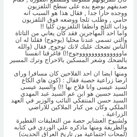
صديقهم بوضع يده على سطح التلفزيون
ووجده حارا جدا , فقال هذا هو السبب انه
حامي , وطلب ثلجا ووضعه فوق التلفزيون
وذاب الثلج وانطفا التلفزيون كليا !!
واما احد المهاجرين فقد كان يعاني من التاتاة
والتي تسمى عندنا محليا (يوجوج) فقلنا له ان
الناس تضحك عليك لانك توجوج, فقال (والله
ماووووووووووووووجوج!!) فاغرقنا انفسنا
بالضحك وشعر المسكين بالاحراج وترك المسير
معنا .
ومنها ايضا ان احد الفلاحين كان مسافرا وراى
ارضا زراعية خصبة فقال : (كون هاي الكاع
لسيد عيسى وانا فلاح بها !!) والسيد عيسى
السيد حسين هو ابن عم السيد عبد المهدي
السيد حسن المنتفكي النائب والوزير في العهد
الملكي وكان من كبار الملاكين للاراضي
الزراعية .
ولشيوخ العشاير حصة من التعليقات الفطيرة
والظريفة ومنها ماذكره علي الوردي في كتابه
(لمحات اجتماعية من تاريخ العراق الحديث)