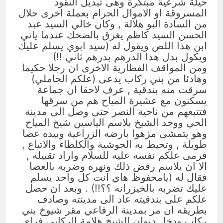
حيلة شرعية مبتكرة وهى تبديل النقود
المسروقة او الاموال الحرام بعملة اخرى حلال
من السادة البو هلالة , وكان خالي السيد عبد
الحسن السيد كاظم يغرق بالضحك عندما ياتي
ابن هذا اللص ويقول له (سيد ابوي يسلم عليك
ويكول بدل هذا الدرهم بدرهم ثاني !!)
ومن المواقف الفطارية الاخرى ان رجلا حكيما
وهادئا من بني ركاب يدعى (علكم الجاملي)
سرقت منه بندقية , عرف لاحقا ان جماعة
يسكنون مع عشيرة المياح هم من سرقها
فتتبعهم من ناحية النصر حتى وصل الى مدينة
الحي ووجد الشيخ بلاسم الياسين شيخ المياح
وهو يتمشى مزهوا بارضه الزراعية وبيده عصا
طويلة , وتحيط به الحوشية والكلطاء والاتباع ,
فرمى علكم نفسه عليه للسلام واراد تقبيله ,
الا ان بلاسم رفض ذلك ونهره وضربه بالعصا
فقال له (يامحفوظ هاي انت كل واحد يسلم
عليك تضربه بالخيزرانه ؟؟!!) . وبعد ان حصل
علكم على بندقيته عاد الى مدينته وصادف
بطريقه ان مر بمدينة الرفاعي مقر شيوخ بني
ركاب ودخل ديوان الشيخ هلامة الركابي فراى