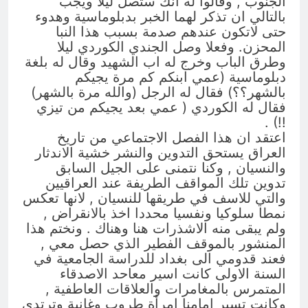
الجنوب , وقالوا له انك ستصل ليلا ويجب
بالتالي ان تذكر لهما الخبر بدبلوماسية وهدوء
حتى لاتكون عندهم صدمة بسبب هذا النبا
المحزن. وفعلا وصل الجندي الكوردي ليلا
وطرق الباب وخرج له اب الشهيد وقال له بلغة
دبلوماسية (عمي ابنكم كم مرة يجيكم
بالشهر؟؟) فقال له الرجل (والله مرة بالشهر)
فقال له الكوردي ( عمي بعد يجيكم من تيزي
!!) .
اعتقد ان هذا الفصل الاجتماعي من تاريخ
العراق يستحق التدوين والنشر خشية الاندثار
والنسيان , وكنا نتمنى على الجيل السابق
تدوين تلك المواقف الطريفة عند العراقيين
والتي للاسف في طريقها للنسيان , لانها تعكس
نمطا سلوكيا ونفسيا محددا اخذ بالانقراض ,
ولم يبقى منه الاشذرات هنا وهناك . ونختم هذا
المنشور بالموقف الفطير الذي حصل معي ,
فعند قدومي الى بغداد للدراسة الجامعية في
السنة الاولى كانت اسير معاحد الاصدقاء
المتمرس بالمغامرات والعلاقات العاطفية ,
وكانت تسير امامنا امرأة طروب وغانية وترتدي