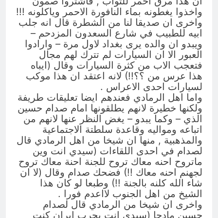
ان هذا مرق احمر للثواب , فاشتروا صمون
واخذوا يغطونه بماء النافورة الاحمر وياكلونه !!!
واخرى ان صديقا لنا من الشطرة قال انه جلب
ابيه للطبيب في شارع السعدون المزدحم –
ويبدو ان والده يرى بغداد لاول مرة – وارادوا
العبور الا ان السيارات لم تترك لهم مجال
فتعجب الاب من كثرة السيارات وقال (ايباه
هذا عرس من ؟؟!!) لانه اعتقد ان هذا موكب
لسيارات احدى الاعراس .
واما اهل الرمادي فعندهم ايضا تعليقات طريفة
ولكنها خطيرة لانهم يطلقونها امام صدام حسين
الذي – وكما يبدو – يغض النظر عنها لانهم من
اتباعه ومواليه وقاعدة سلطتة الاجتماعية
والمذهبية , منها ان شيخا من اهل الرمادي قال
لصدام في احدى اللقاءات (سيدي انت وين
ماتروح احنه معاك تروح للجنة احنة معاك تروح
لجهنم احنه معاك !!) فضحك صدام وقال (لا ان
شاء الله كلنه بالجنة !!) وطبعا لو كان هذا
الشيخ من اهل الجنوب لااعدم فورا .
واخرى ان شيخا من الرمادي قال لصدام
حسين مادحا (سيدي انت بحرب ايران كنت