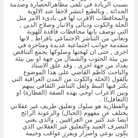
بسبب الريادة في تلقى مظاهرالحضارة وصدمة
الحداثة , وبالطبع انتشر لاحقا عند الالوية
والمحافظات الاقرب لها في بادىء الامر مثل
الحلة والكوت وديالى والانبار وصلاح الدين ,
التي توصف بانها محافظات فاقدة للهوية
وتعاني من التناشز الاجتماعي بافراط , لانها
متقدمة جوانب اجتماعية عديدة ومتاخرة في
اخرى , حتى ان لهجتها وسلوكها يجمع التناقض
بين بيئة الجنوب والشمال من جهة او بين بيئة
بغداد من جهة اخرى . وقد علق الاستاذ
والباحث كاظم القاضي على هذا الموضوع
بالقول (الحلة والكوت من المدن العراقية التي
يكثر فيها النبط ولعل التناشز الثقافي بينهم
وبين الاعراب اوحى بهذه الصفة (الفطارة) او
(التغافل)) .
والفطارية هو سلوك وتعليق طريف غير عقلاني
يختلف عن مفهوم (الخبال) والرعونة الرائج
ايضا عند كثير من العراقيين , والذي يعني
التصرف العنيد والتعليق غير العقلاني الذي
يكون بوعي واصرار ويفرز عواقب وخيمة