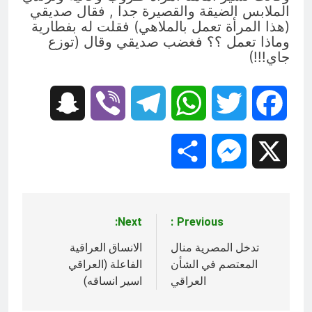
الملابس الضيقة والقصيرة جدا , فقال صديقي
(هذا المرأة تعمل بالملاهي) فقلت له بفطارية
وماذا تعمل ؟؟ فغضب صديقي وقال (توزع
جاي!!!)
Snapchat
Viber
Telegram
WhatsApp
Twitter
Facebook
Share
Messenger
X
Next:
Previous:
تصفّح
المقالات
تدخل المصرية منال
الانساق العراقية
المعتصم في الشأن
الفاعلة (العراقي
العراقي
اسير انساقه)