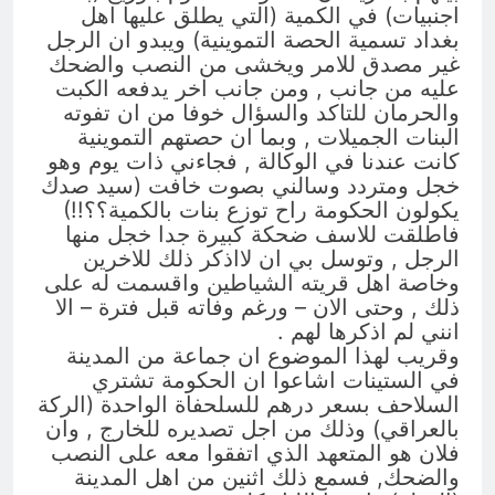
اجنبيات) في الكمية (التي يطلق عليها اهل
بغداد تسمية الحصة التموينية) ويبدو ان الرجل
غير مصدق للامر ويخشى من النصب والضحك
عليه من جانب , ومن جانب اخر يدفعه الكبت
والحرمان للتاكد والسؤال خوفا من ان تفوته
البنات الجميلات , وبما ان حصتهم التموينية
كانت عندنا في الوكالة , فجاءني ذات يوم وهو
خجل ومتردد وسالني بصوت خافت (سيد صدك
يكولون الحكومة راح توزع بنات بالكمية؟؟!!)
فاطلقت للاسف ضحكة كبيرة جدا خجل منها
الرجل , وتوسل بي ان لااذكر ذلك للاخرين
وخاصة اهل قريته الشياطين واقسمت له على
ذلك , وحتى الان – ورغم وفاته قبل فترة – الا
انني لم اذكرها لهم .
وقريب لهذا الموضوع ان جماعة من المدينة
في الستينات اشاعوا ان الحكومة تشتري
السلاحف بسعر درهم للسلحفاة الواحدة (الركة
بالعراقي) وذلك من اجل تصديره للخارج , وان
فلان هو المتعهد الذي اتفقوا معه على النصب
والضحك, فسمع ذلك اثنين من اهل المدينة