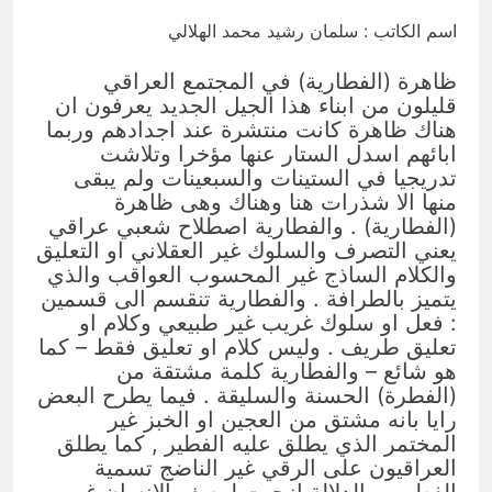
4 ساعات Ago
اسم الكاتب : سلمان رشيد محمد الهلالي
تفكيك شلل الطاقة: الاقتصاد السياسي
لأزمة الكهرباء في العراق
ظاهرة (الفطارية) في المجتمع العراقي
6 ساعات Ago
قليلون من ابناء هذا الجيل الجديد يعرفون ان
هناك ظاهرة كانت منتشرة عند اجدادهم وربما
ابائهم اسدل الستار عنها مؤخرا وتلاشت
تدريجيا في الستينات والسبعينات ولم يبقى
منها الا شذرات هنا وهناك وهى ظاهرة
(الفطارية) . والفطارية اصطلاح شعبي عراقي
يعني التصرف والسلوك غير العقلاني او التعليق
والكلام الساذج غير المحسوب العواقب والذي
يتميز بالطرافة . والفطارية تنقسم الى قسمين
: فعل او سلوك غريب غير طبيعي وكلام او
تعليق طريف . وليس كلام او تعليق فقط – كما
هو شائع – والفطارية كلمة مشتقة من
(الفطرة) الحسنة والسليقة . فيما يطرح البعض
رايا بانه مشتق من العجين او الخبز غير
المختمر الذي يطلق عليه الفطير , كما يطلق
العراقيون على الرقي غير الناضج تسمية