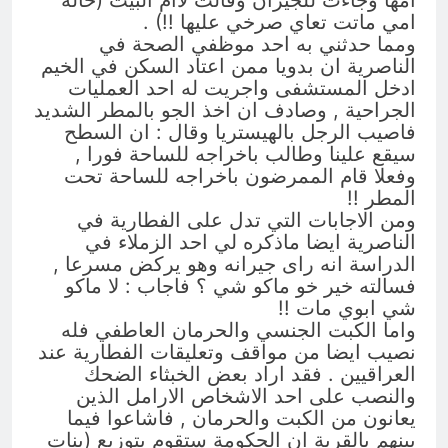
امها وجاءت للجيران وقالت لاام البيت (خالة
امي ماتت تعاي صرخي عليها !!) .
ومما حدثني به احد موظفي الصحة في
الناصرية ان بدويا ممن اعتاد السكن في الخيم
ادخل المستشفى واجريت له احد العمليات
الجراحية , وصادف ان اخذ الجو بالمطر الشديد
فاصيب الرجل بالهيستريا وقال : ان السطح
سيقع علينا وطالب باخراجه للساحة فورا ,
وفعلا قام الممرضون باخراجه للساحة تحت
المطر !!
ومن الاجابات التي تدل على الفطارية في
الناصرية ايضا ماذكره لي احد الزملاء في
الدراسة انه راى جيرانه وهو يركض مسرعا ,
فسالته خير خو ماكو شي ؟ فاجاب : لا ماكو
شي ابوي مات !!
واما الكبت الجنسي والحرمان العاطفي فله
نصيب ايضا من مواقف وتعليقات الفطارية عند
العراقيين . فقد اراد بعض الخبثاء الضحك
والنصب على احد الاشخاص الارامل الذين
يعانون من الكبت والحرمان , فاشاعوا فيما
بينهم بالقرية ان الحكومة ستقوم بتوزيع (بنات