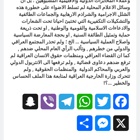
وعملاء المخابرات الدولية والاقليمية المشبوهين ؛ بل ان
وسائل الاعلام المحلية لم تسلط الاضواء على خطورة هذه
الشلل الاجرامية والشراذم الارهابية والجماعات الطائفية
والتشكيلات التكفيرية التي تختبئ احيانا تحت الشعارات
والادعاءات الاسلامية والقومية والوطنية , او تحت ذريعة
حماية وتمثيل الطائفة السنية , او بحجة المعارضة السياسية
واصلاح العملية السياسية … الخ ؛ ولم تحذر المجتمع العراقي
والدولي من خطرهم , وتألب الرأي العام المحلي ضدهم ,
كما ان القضاء العراقي ومنظمات حقوق الانسان العراقية لم
ترفع ضدهم دعاوى قضائية , ولم ترفعها الى الانتربول الدولي
والعربي والمحاكم الدولية والمنظمات الحقوقية , ولم
تتحرك وزارة الخارجية العراقية لمتابعة هذا الملف الحساس
والخطير …؟!
Snapchat
Viber
Telegram
WhatsApp
Twitter
Facebook
Share
Messenger
X