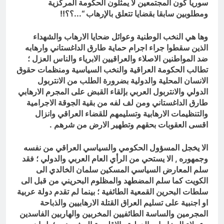
سوريا كون المجتمعين لا يمثلون الحكومة المركزية
ومطلوبين سابقا بقضايا تتعلق بالإرهاب “.
..؟؟!!
وها هي النخب الوطنية وعوائل ضحايا الارهاب والشهداء
الذين سقطوا جراء اجرام حماية طارق الداغستاني وارهابه
ضد المواطنين الاصلاء والعراقيين الابرياء والناس العزل ؛
تطالب الحكومة العراقية والنخب السياسية ومنظمات حقوق
الانسان المحلية والدولية بضرورة الطلب من الانتربول
الدولي والانتربول العربي بإلقاء القبض على المجرم الارهابي
طارق الداغستاني ومن لف لفه من بقية الجوقة الاجرامية
والتنظيمات الارهابية وتسليمهم للقضاء العراقي وانزال
اقسى العقوبات بحقهم وتطهير الارض من شرهم .
الا يخجل المسؤول الحكومي والسياسي العراقي من نفسه
وجمهوره , الا يستحي من الرأي العام العربي والدولي ؛ فقد
سلم المعارض السياسي المسكين سلمان الخالدي الى
الكويت كما سلم المضطهد والمظلوم البحريني من قبل الى
سلطات البحرين القمعية الطائفية ؛ بينما لم تقدم دولة عربية
او اجنبية على تسليم العراق القتلة الارهابيين والذباحة
المجرمين والساسة الطائفيين المخربين والهاربين الفاسدين