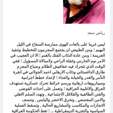
والسياسيّة للأتفاق الإطاري
7 ساعات Ago
قويدات مجلس قيادة ثورة الإطار
التسخيتي, من اصحاب الكساء الى
المعصوبين الاثني عشر، حجج اللات
9 ساعات Ago
رياض سعد
ليس غريبا على بائعات الهوى ممارسة السفاح في الليل
البهيم ؛ ومن الطبيعي ان يجتمع المجرمون للتخطيط وتنفيذ
الجريمة ؛ ومن عادة الذئاب الفتك بالغنم ؛ الا ان العجيب في
الامر نوم الحارس وغفلة الراعي ولامبالاة المسؤول ؛ ففي
الوقت الذي تتحرك فيه خفافيش الظلام وضباع المجرم
طارق الداغستاني وذئاب الارهابي احمد الجولاني في انقرة
التآمر والغدر والخيانة والعداء ؛ لإعداد خطط اجرامية
وسيناريوهات ارهابية ورسم خرائط تحرك عسكرية تستهدف
العراق والاغلبية العراقية ؛ وتعمل على احداث الفوضى
والفتن الطائفية والقلاقل الاجتماعية , وتهدد السلم الاهلي
والامن المجتمعي , وتحرق الاخضر واليابس , وتنسف
الانجازات والمكاسب والمشاريع الحالية , وتسقط العملية
السياسية والتجربة الديمقراطية … ؛ تغط الحكومة العراقية