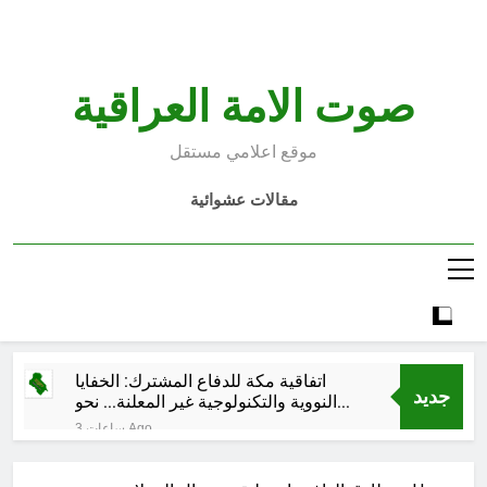
Ski
t
conten
صوت الامة العراقية
موقع اعلامي مستقل
مقالات عشوائية
اتفاقية مكة للدفاع المشترك: الخفايا
جديد
النووية والتكنولوجية غير المعلنة… نحو
هندسة ردع جديدة في الشرق الأوسط ؟
3 ساعات Ago
خطب صلاة الجمعة (ح 26) (مفهوم
أسماء الله الحسنى)