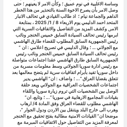
وساسة الاغلبية في نوم عميق ؛ وكأن الامر لا يعينهم ؛ حتى
وصل الامر بأن يصرخ الاخوة السنة بالتحذير من هذا الخطر
الداهم والجماعة نيام ؛ اذ
طالب القيادي في تحالف الانبار
المتحد احمد الدليمي يوم الاربعاء 8 / 1/ 2025 ، بمتابعة
الامر, وكشف المزيد من التفاصيل والاتفاقيات السرية التي
ابرمها رئيس تحالف السيادة السابق خميس الخنجر ونائب
رئيس الجمهورية السابق المطلوب للقضاء طارق الهاشمي
مع الجولاني … ؛ وقال الدليمي في تصريح اعلامي : ان ”
رئيس تحالف السيادة السابق خميس الخنجر ونائب رئيس
الجمهورية السابق طارق الهاشمي عقدا اجتماعات متواصلة
مع رئيس ادارة سوريا الجولاني وسط معلومات مسربة من
داخل سوريا تفيد بأبرام اتفاقيات سرية لم يتضح معالمها بعد
تتعلق بقضايا العراق “.
.. ؛
واضاف : ان” الهاشمي يدير
اجتماعات الشخصيات العراقية مع الجولاني ويعد حلقة
الوصل بين الشخصيات التي تروم زيارة سوريا واللقاء
بقيادات المجاميع الارهابية في سوريا “.
.. ؛
وتابع، ان”
الهاشمي مطلوب للقضاء العراق وفق المادة 4/ ارهاب
وهرب الى خارج البلد ويتنقل بين الاردن ودول الجوار “،
موضحا ان” القيادات الامنية مطالبة بفتح تحقيق مع الخنجر
لمعرفة المزيد من التفاصيل حول الاتفاقيات المبرمة مع