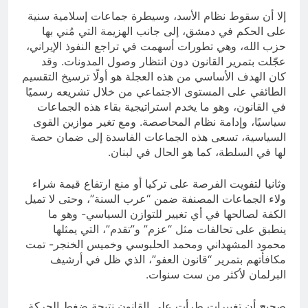
إلا أن سقوط نظام الأسد، وسيطرة جماعات إسلامية سنية
على الحكم في دمشق، إلى جانب الهزيمة التي مُني بها
حزب الله، وهي تطورات أسهمت في تراجع النفوذ الإيراني،
عجّلت بتمرير القانون دون انتظار وصول المدونات. وقد
كان الهدف الأساسي من هذه العجلة هو أولًا ترسيخ التقسيم
الطائفي على المستوى الاجتماعي من خلال تشريعه رسميًا
في القانون، وهو ما يخدم استراتيجية بقاء هذه الجماعات
سياسيًا، وإدامة نظام المحاصصة. ومع تغير موازين القوى
السياسية، تسعى هذه الجماعات الفاسدة إلى ضمان حصة
لها في السلطة، كما هو الحال في لبنان.
وثانيا لتفويت الفرصة على تركيا أو منع ارتفاع قيمة شراء
ولاء الجماعات المصنفة ضمن “عرب السنة”، وحتى لا تميل
الكفة لصالحها في أي تغيير للتوازن السياسي- وهو ما
ينطبق على تحالفات مثل “عزم” و”تقدم”، التي يمثلها
محمود المشهداني ومحمد الحلبوسي وخميس الخنجر- تمت
مكافأتهم بتمرير “قانون العفو”، الذي ظل في أرشيف
البرلمان لأكثر من ست سنوات.
صحيح أن تغييرات طرأت على القانون نتيجة ضغط الحركة