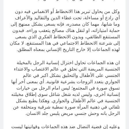
وكل من يحاول تبرير هذا الانحطاط أو الانغماس فيه دون
أي رادع أو مساءلة، تحت غطاء الدين والتقاليد والأعراف
وما شابها، مهما كان مصدره، فإنه يسعى بشكل ممنهج إلى
حماية امتيازاته، او لنقل هناك مصالح يتعقب وراءه. فبدون
المستنقع الطائفي، وبدون الانحطاط الفكري الذي يسعى
إلى شرعنة الانحطاط الاجتماعي في هذا المستنقع، لا مكان
لهذه الجماعات إلا خارج التاريخ الإنساني بمعناه المطلق.
ان هذه الجماعات تحاول اختزال إنسانية الرجل بالمخيلة
الجنسية المريضة التي تحلق في عالم الاغتصاب والاعتداء
الجنسي على الأطفال والتحليق بشكل اكبر في عالم
الجواري بتعدد الزوجات بشرعية قانونية. أي بمعنى آخر أنها
تسوق صورة في المجتمع؛ ليس امام الرجل من خيارات
إنسانية أخرى، وليس لديه شغل شاغل سوى إطلاق مخيلته
الجنسية في عالم الأطفال والجواري. وهكذا يطبع بشكل
تلقائي في ذهنية المرأة صورة نمطية شرقية ومتخلفة عن
الرجل بانه وحش جنسي مريض يلبس جلد الانسان.
وعليه إن قضية النضال ضد هذه الجماعات وقوانينها ليست