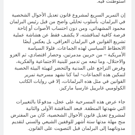
استوطنت فيه.
إن التمرير السريع لمشروع قانون تعديل الأحوال الشخصية
في البرلمان، بأسلوب تحايلي واضح من قبل رئيس البرلمان
محمود المشهداني، ومن دون احتساب الأصوات أو إتاحة
فرصة كافية لمناقشته، لا يكشف فقط عن هشاشة عملية
تشريع القوانين في البرلمان العراقي، بل يعكس أيضًا
الانحطاط السياسي لهذه الجماعات. فلولا السياسة
الأمريكية – من حربين مدمرتين، وحصار اقتصادي، ثم الغزو
والاحتلال، وما تبعه من تدمير للبنية الاجتماعية والفكرية،
وفرض التراجع على المدنية والتحضر لتهيئة البيئة الخصبة
لتمكين هذه الجماعات- لما كنا نشهد مسرحية تمرير
القوانين في مثل هذه البرلمانات، إلا في روايات الكاتب
الكولومبي غابرييل غارسيا ماركيز.
جاء عرض هذه المسرحية على عجل، مدفوعًا بالتغييرات
التي شهدتها المنطقة. فبعد المناقشة الأولى والثانية
لمشروع تعديل قانون الأحوال الشخصية، كان من المفترض
منح مهلة مدتها ستة أشهر للوقفين الشيعي والسني لتقديم
مدوناتهما إلى البرلمان قبل التصويت على القانون.