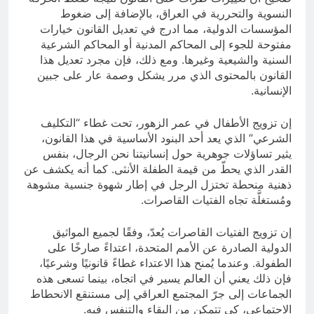
النسوية والتحررية في العراق، بالإضافة إلى ضغوط
المؤسسات الدولية، مما ادرج في تعديل القانون خيارات
مفتوحة للجوء إلى المحاكم المدنية أو المحاكم الشرعية
السنية والشيعية وغيرها. ومع ذلك، فإن مجرد تعديل هذا
القانون بالمحتوى الذي مرر يشكل وصمة عار على جبين
الإنسانية.
إن تزويج الأطفال في عمر الزهور، تحت غطاء “التكليف
الشرعي” الذي يعد أحد البنود الأساسية في هذا القانون،
يثير تساؤلات جوهرية حول إنسانيتنا نحن الرجال، بنفس
القدر الذي يحطّ من قيمة الطفلة الأنثى. كما أنه يكشف عن
ذهنية منحطة تختزل الرجل في إطار شهوة جنسية مشوهة
ومُستغلَّة تجاه الفتيات القاصرات.
إن تزويج الفتيات القاصرات يُعدّ، وفقًا لجميع المواثيق
الدولية الصادرة عن الأمم المتحدة، اعتداءً صارخًا على
الطفولة. وعندما يُمنح هذا الاعتداء غطاءً قانونيًا وشرعيًا،
فإن ذلك يعني أن العالم يسير في اتجاه، بينما تسعى هذه
الجماعات إلى جرّ المجتمع العراقي إلى مستنقع الانحطاط
الاجتماعي، كي تتمكن من البقاء والتنفس فيه.