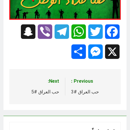
العراق له!
17 ساعة Ago
شعراء العراق الذين بقيت قبورهم في
المنافي.. ووصايا لم تُنفذ
17 ساعة Ago
Snapchat
Viber
Telegram
WhatsApp
Twitter
Facebook
Share
Messenger
X
Next:
Previous:
تصفّح
المقالات
حب العراق #3
حب العراق #5