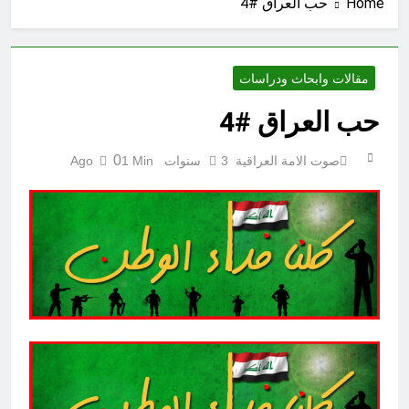
Home
حب العراق #4
إقليم كردستان إلى أين؟ الطريق إلى
سقوط الحكومات… يبدأ من خلف أبوابها
المغلقة
11 ساعة Ago
كتابات رد عن لماذا أخذ الحسين معه
مقالات وابحاث ودراسات
النساء والأطفال الى كربلاء؟ (ح 5)
حب العراق #4
11 ساعة Ago
احياء ليلة الجمعة (نعمة بالكسر والفتح،
نعمة ونعمت، نعمة ونعيم)
0
صوت الامة العراقية
3 سنوات Ago
1 Min
11 ساعة Ago
الجرح النرجسي وتضخم الذات
التعويضي
12 ساعة Ago
مشروع إنساني .. بدأ بكرتونة أدوية
مجانية وانتهى بـ”صيدليات”خيرية !
12 ساعة Ago
اتفاق مكة.. لحظة إعادة تشكيل
للتوازنات الإقليمية
14 ساعة Ago
من حلف بغداد إلى الحلف السعودي
التركي الباكستاني- وفوائد انضمام