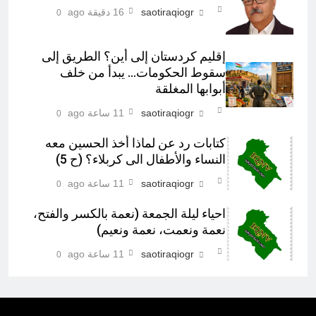
saotiraqiogr
16 دقيقة ago
0
إقليم كردستان إلى أين؟ الطريق إلى
سقوط الحكومات… يبدأ من خلف
أبوابها المغلقة
saotiraqiogr
11 ساعة ago
0
كتابات رد عن لماذا أخذ الحسين معه
النساء والأطفال الى كربلاء؟ (ح 5)
saotiraqiogr
11 ساعة ago
0
احياء ليلة الجمعة (نعمة بالكسر والفتح،
نعمة ونعمت، نعمة ونعيم)
saotiraqiogr
11 ساعة ago
0