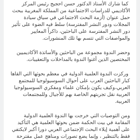
كما شارك الأستاذ الدكتور حسن احجيج رئيس المركز
الأكاديمي للدراسات الاجتماعية من المملكة المغربية ببحث
حمل عنوان (أزمة البحث الاجتماعي في سياق سيادة
المجلات ودور النشر المفترسة) سلط فيه الضوء على تأثير
دور النشر المفترسة على الباحثين، ذاكراً المعايير
والمواصفات التي تتسم بها تلك المنشورات.
وحضر الندوة مجموعة من الباحثين والأساتذة الأكاديميين
المختصين الذين أغنوا الندوة بالمداخلات والتعقيبات.
وركزت الندوة العلمية الدولية في معظم بحوثها التي القاها
كبار الباحثين العرب على أحوال السوسيولوجيا للمجتمع
العربي،وكيف يكون بإمكان علماء ومفكري السوسيولوجيا
العربية نقل تجربتهم الخاصة بهم للأجيال وللمجتمعات
العربية.
ومن التوصيات التي خرجت بها الندوة العلمية الدولية
المقامة في بيت الحكمة ضمن بحوثها العلمية هي التأكيد
على أهمية إيلاء البحث الإجتماعي العربي دورا أكبر لايكتفي
فقط بالتنظير ، وإنما يضع تصورات ومناهج عمل مقترحة