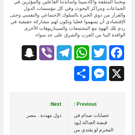
ونخبنا المثقفة وأكادميينا وأساتذتنا الفاعلين والمؤثرين في
الجماعات ومراكز البحوث وفي كل مؤسسات الدول
والقرار من ذوي الخبرة بالسلوك الإجتماعي والنفسي وحتى
الإقتصادي أن يسهموا فعليا وتكون لهم مشاركة حقيقية في
ردم تلك الهوة مع المجتمعات والسيناريوهات الأخرى
الوافدة الينا من الغرب والشرق على حد سواء.
Snapchat
Viber
Telegram
WhatsApp
Twitter
Facebook
Share
Messenger
X
Next:
Previous:
تصفّح
المقالات
عصابات صدام في
دول مهددة… مصر
قبضة العدالة (يود
المجرم لو يفتدي من