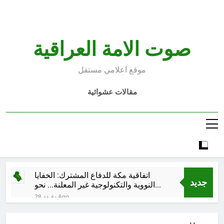
Ski
t
conten
صوت الامة العراقية
موقع اعلامي مستقل
مقالات عشوائية
اتفاقية مكة للدفاع المشترك: الخفايا
جديد
النووية والتكنولوجية غير المعلنة… نحو
هندسة ردع جديدة في الشرق الأوسط ؟
28 دقيقة Ago
خطب صلاة الجمعة (ح 26) (مفهوم
أسماء الله الحسنى)