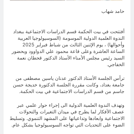
والسياسيّة للأتفاق الإطاري
4 ساعات Ago
حامد شهاب
قويدات مجلس قيادة ثورة الإطار
التسخيتي, من اصحاب الكساء الى
المعصوبين الاثني عشر، حجج اللات
7 ساعات Ago
أفتتحت في بيت الحكمة قسم الدراسات الاجتماعية ببغداد
الندوة العلمية الدولية الموسومة (السوسيولوجيا العربية
وأحوالها) ، يوم الإثنين الثالث من شباط فبراير 2025
الساعة العاشرة وعلى قاعة محمود علي الدواوود وبحضور
السيد رئيس مجلس الأمناء الأستاذ الدكتور قحطان نعمة
الخفاجي.
ترأس الجلسة الأستاذ الدكتور عدنان ياسين مصطفى من
جامعة بغداد، وكانت مقررة الجلسة الدكتورة خديجة حسن
جاسم من قسم الدراسات الاجتماعية في بيت الحكمة.
وتهدف الندوة العلمية الدولية الى إجراء حوار علمي عبر
عصف الأفكار لما يطرح في ميدان التغيرات والتحولات
الاجتماعية وابعادها وتداعياتها على المشهد التنموي. وتسليط
الضوء على التحديات التي تواجه السوسيولوجيا بشكل عام.