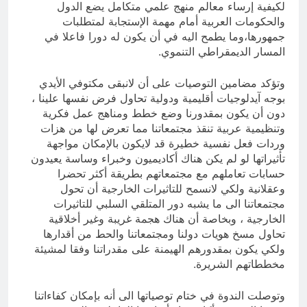
لكيفية إرساء معالم منهج علمي متكامل يضع الدول
والحكومات العربية أمام مهمة الإستجابة لمتطلبات
جمهورها،وما يطمح اليه في أن يكون له دورا فاعلا في
المسار الديمقراطي التنموي.
وتؤكد مضامين التوصيات على أن لانبقى مكتوفي الأيدي
بوجه آيدلوجيات أقليمية ودولية تحاول فرض نفسها علينا ،
دون أن يكون بمقدورنا وضع خطط ومناهج عمل فكرية
وتنظيمية عربية تنقذ مجتمعاتنا مما تعرض لها من هزات
وردات فعل نفسية خطيرة قد لايكون بالإمكان مواجهة
تأثيراتها لو لم يكن هناك أكاديميون وخبراء وساسة يعيدون
حسابات تعاملهم مع مجتمعاتهم بطريقة أكثر تحضرا
وعقلانية ولكي لانسمح للتاثيرات الخارجية أن تحول
مجتمعاتنا الى ما يشبه دور المتلقي السلبي للتاثيرات
الخارجية ، وبخاصة أن هناك هجمة غريبة وغير أخلاقية
تحاول مسخ هويات دولنا ومجتمعاتنا والحط من أقدارها
ولكي يكون بمقدورهم الهيمنة على مقدراتنا وفقا لمشيئة
مخططاتهم الشريرة.
وتوصلت الندوة في ختام توصياتها الى أنه بإمكان كفاءاتنا