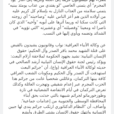
المجرم” أي يتمنى العاصي “لو يفتدي من عذاب يومئذ ببنيه”
يتمنى سلامته من العذاب النازل به بإسلام كل كريم عليه
من أولاده الذين هم أعز الناس عليه “وصاحبته” أي زوجته
التي كانت سكنا له وربما آثرها على أبويه “وأخيه” الذي كان
ناصرا له ومعينا “وفصيلته” أي وعشيرته “التي تؤويه” في
الشدائد وتضمه ويأوي إليها في النسب.
عن وكالة الأنباء العراقية: نواب وقانونيون يشيدون بالقبض
على قتلة الشهيد محمد باقر الصدر وآل الحكيم: حقوق
الإنسان النيابية: نشيد بجهود الحكومة لملاحقة أزلام البعث:
ويؤكد رئيس لجنة حقوق الإنسان النيابية أرشد الصالحي في
حديثه لوكالة الأنباء العراقية (واع)، أن “جرائم البعث
استهدفت آل الصدر وآل الحكيم ومكونات الشعب العراقي
كافة بينها التركمان، وعائلتي شخصياً عانت من جرائم هذا
الحزب المجرم عبر إعدام شقيقي وتهجرت العائلة وكذلك
تعرض التركمان في أيام الانتفاضة الشعبانية في تازة
وطوزخورماتو لجرائم شبيهة بالتي حدثت بحق أبناء
المحافظة الوسطى والجنوبية من إعدامات جماعية”.
وأضاف، أن “النظام الدكتاتوري ارتكب جرائم يندى لها جبين
الإنسانية وانتهك حقوق الإنسان بشتى الطرق وأبشع