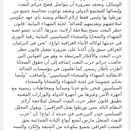
الوسائل، ونعتقد بضرورة أن يتواصل فضح جرائم البعث
وإيصالها للمجتمع الدولي ونعتقد بوجوب محاسبة جميع من
تورطوا بها وليس فقط إزلام النظام ونشيد بأي جهد حكومي
لملاحقتهم وتقديمهم للعدالة”. لجنة الشهداء النيابية: قانون
حظر البعث سمح بملاحقة أزلامه: بدورها، أكدت عضو لجنة
الشهداء والضحايا والسجناء السياسيين النيابية رقية النوري
في حديثها لوكالة الأنباء العراقية (واع)، “نحن في البرلمان
العراقي سبق وأن أكدنا على ضرورة تفعيل قانون حظر
حزب البعث والأفكار المرتبطة به وهو من القوانين التي
عالجت جرائم حزب البعث إضافة إلى أن حقوق الضحايا
أطرت بأطار رسمي كما تعلمون في مؤسسات العدالة
الانتقالية الشهداء والسجناء السياسيين”. وأضافت، “وأيضا
بحكم عضويتنا في لجنة الشهداء والضحايا والسجناء
السياسيين فنحن نتابع جديا وميدانيا وبمخاطبات رسمية مع
أجهزة الأمن وغيرها من أجهزة الدولة والوزارات المعنية
تطبيق قانون حظر حزب البعث المنحل لملاحقة أزلام
النظام البائد ممن تورطوا بقتل العراقيين”. ويقول المحلل
السياسي حيدر البرزنجي في حديثه لـ (واع): إن “حزب
البعث المنحل مارس أبشع أنواع الإبادة الجماعية بحق
الشعب العراقي بجميع مكوناته من الشيعة والكرد والسنة