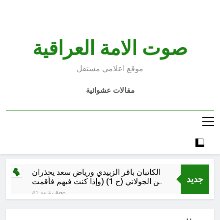
Ski
t
conten
صوت الامة العراقية
موقع اعلامي مستقل
مقالات عشوائية
الكاتبان باقر الزبيدي ورياض سعد يحذران
جديد
من الجولاني (ح 1) (وإذا كنت فيهم فأقمت
لهم الصلاة فلتقم طائفة منهم معك
41 دقيقة Ago
وليأخذوا أٍسلحتهم)
مجلس عزاء حسيني (البصيرة في
القرآن الكريم وعند العباس عليه