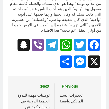
من عذاب يومئذ” وهذا هو الذي يتمناه، والجملة قائمة مقام
مفعول يود. “ببنيه” الذين هم أحب الناس عنده “وصاحبته”
التي كانت سكنا له وكان يحبها وربما قدمها على أبويه
“وأخيه” الذي كان شقيقه وناصره “وفصيلته” من عشيرته
الأقربين “التي تؤويه” وتضمه إليها “ومن في الأرض جميعا”
من أولي العقل “ثم ينجيه” هذا الافتداء.
Snapchat
Viber
Telegram
WhatsApp
Twitter
Facebook
Share
Messenger
X
Next:
Previous:
تصفّح
المقالات
تحذيرات السيد
توصيات مهمة للندوة
المالكي واقعية
العلمية الدولية في
بيت الحكمة عن