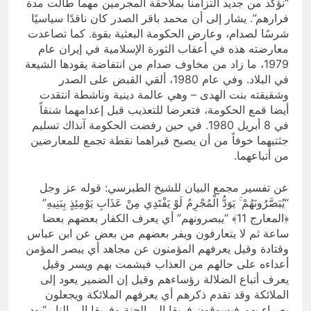
“نؤكد من جديد التزامنا بملاحقة المجرمين مهما طالت مدة
فرارهم”. يشار إلى أن محمد باقر الصدر كان ناقدًا سياسيًا
شرسًا لصدام، وعارض الحكومة البعثية بقوة. كما تصاعدت
معارضته هذه في أعقاب الثورة الإسلامية في إيران عام
1979، ما زاد من مخاوف صدام من انتفاضة يقودها الشيعة
في البلاد. وفي عام 1980، ألقي القبض على الصدر
وشقيقته بنت الهدى – وهي عالمة دينية وناشطة انتقدت
أيضا قمع الحكومة، فتعرضا للتعذيب قبل إعدامهما شنقاً
في 8 أبريل 1980. في حين رفضت الحكومة آنذاك تسليم
جثتيهما خوفاً من أن يصبح قبراهما نقطة تجمع للمعارضين
من أتباعهما.
عن تفسير مجمع البيان للشيخ الطبرسي: قوله عز وجل
“يُبَصَّرُونَهُمْ ۚ يَوَدُّ الْمُجْرِمُ لَوْ يَفْتَدِي مِنْ عَذَابِ يَوْمِئِذٍ بِبَنِيهِ”
﴿المعارج 11﴾ “يبصرونهم” أي يعرف الكفار بعضهم بعضا
ساعة ثم لا يتعارفون ويفر بعضهم من بعض عن ابن عباس
وقتادة وقيل يعرفهم المؤمنون عن مجاهد أي يبصر المؤمن
أعداءه على حالهم من العذاب فيشمت بهم ويسر وقيل
يعرف أتباع الضلالة رؤساءهم وقيل إن الضمير يعود إلى
الملائكة وقد تقدم ذكرهم أي يعرفهم الملائكة ويجعلون
بصراء بهم فيسوقون فريقا إلى الجنة وفريقا إلى النار “يود