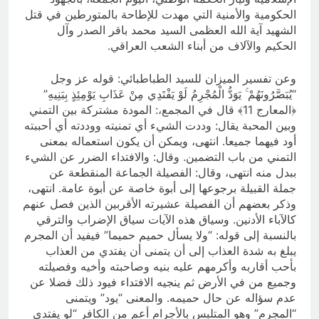
الحكومية والأمنية التي مهدت للإطاحة بالمتورطين في قتل
الشهيد آية الله العظمى السيد محمد باقر الصدر وآل
الحكيم والآلاف من أبناء الشعب العراقي.
وعن تفسير الميزان للسيد الطباطبائي: قوله عز وجل
“يُبَصَّرُونَهُمْ ۚ يَوَدُّ الْمُجْرِمُ لَوْ يَفْتَدِي مِنْ عَذَابِ يَوْمِئِذٍ بِبَنِيهِ”
﴿المعارج 11﴾ قال في المجمع،: المودة مشتركة بين التمني
وبين المحبة يقال: وددت الشيء أي تمنيته ووددته أي أحببته
أود فيهما جميعا. انتهى، ويمكن أن يكون استعماله بمعنى
التمني من باب التضمين. وقال: والافتداء الضرر عن الشيء
ببدل منه انتهى، وقال: الفصيلة الجماعة المنقطعة عن
جملة القبيلة برجوعها إلى أبوة خاصة عن أبوة عامة. انتهى،
وذكر بعضهم أن الفصيلة عشيرته الأقربين الذين فصل عنهم
كالآباء الأدنين. وسياق هذه الآيات سياق الإضراب والترقي
بالنسبة إلى قوله: “ولا يسأل حميم حميما” فيفيد أن المجرم
يبلغ به شدة العذاب إلى أن يتمنى أن يفتدي من العذاب
بأحب أقاربه وأكرمهم عليه بنيه وصاحبته وأخيه وفصيلته
وجميع من في الأرض ثم ينجيه الافتداء فيود ذلك فضلا عن
عدم سؤاله عن حال حميمه. والمعنى “يود” ويتمنى
“المجرم” وهو المتلبس بالأجرام أعم من الكافر “لو يفتدي