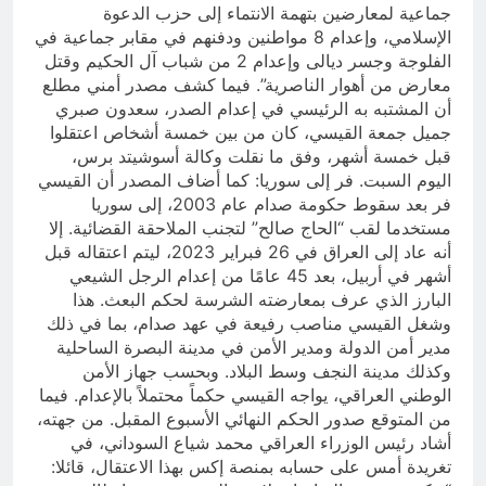
جماعية لمعارضين بتهمة الانتماء إلى حزب الدعوة
الإسلامي، وإعدام 8 مواطنين ودفنهم في مقابر جماعية في
الفلوجة وجسر ديالى وإعدام 2 من شباب آل الحكيم وقتل
معارض من أهوار الناصرية”. فيما كشف مصدر أمني مطلع
أن المشتبه به الرئيسي في إعدام الصدر، سعدون صبري
جميل جمعة القيسي، كان من بين خمسة أشخاص اعتقلوا
قبل خمسة أشهر، وفق ما نقلت وكالة أسوشيتد برس،
اليوم السبت. فر إلى سوريا: كما أضاف المصدر أن القيسي
فر بعد سقوط حكومة صدام عام 2003، إلى سوريا
مستخدما لقب “الحاج صالح” لتجنب الملاحقة القضائية. إلا
أنه عاد إلى العراق في 26 فبراير 2023، ليتم اعتقاله قبل
أشهر في أربيل، بعد 45 عامًا من إعدام الرجل الشيعي
البارز الذي عرف بمعارضته الشرسة لحكم البعث. هذا
وشغل القيسي مناصب رفيعة في عهد صدام، بما في ذلك
مدير أمن الدولة ومدير الأمن في مدينة البصرة الساحلية
وكذلك مدينة النجف وسط البلاد. وبحسب جهاز الأمن
الوطني العراقي، يواجه القيسي حكماً محتملاً بالإعدام. فيما
من المتوقع صدور الحكم النهائي الأسبوع المقبل. من جهته،
أشاد رئيس الوزراء العراقي محمد شياع السوداني، في
تغريدة أمس على حسابه بمنصة إكس بهذا الاعتقال، قائلا: