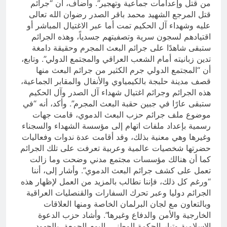
من قتل وإعدامات جماعية وتهجير”. وأضاف، أن “جرائم
قتل المرجع الشهيد محمد باقر الصدر رضوان الله تعالى
عليه وشهداء آل الحكيم تمت أما عبر الاغتيال المباشر أو
اقتيادهم لسجون سرية وتصفيتهم جسدياً، وهذه الجرائم
ستبقى شاهدًا على جرائم البعث المجرم وحقيقة دامغة
تدين زبانيته أمام الشعب العراقي والمجتمع الدولي”. وتابع،
أن “المجتمع الدولي جرم الكثير من جرائم البعث منها
قصف مدينة حلبجة بالكيمياوي والأنفال والمقابر الجماعية،
هذه الجرائم وجرائم اغتيال شهداء آل الصدر وآل الحكيم
ستبقى عارًا في جبين حقبة البعث المجرم”. وأكد، أنه “في
موضوع ملف جرائم حزب البعث الدموي، قامت جهات
رسمية بإعداد ملفات اتهام إلى مؤسسة الشهداء والسجناء
وغيرها وهي معنية بذلك، وقد أقامت عدة ندوات وفعاليات
حضرتها شخصيات عالمية وعربية تعرفت على تلك الجرائم
كما أن هنالك مؤسسات مجتمع مدني وضحت وما زالت
تعمل على كشف جرائم البعث الدموي”. وأشار إلى، أننا
“ورغم كل ذلك، فإننا نطالب بالمزيد من العمل لإظهار هذه
الجرائم دوليا وعبر تحرك السفارات والقنصليات العراقية
وبالتعاون مع لجان البرلمان الخاصة ومنها العلاقات
الخارجية والأمن والدفاع وغيرها”. وأشاد حزب الدعوة
الإسلامية وتيار الحكمة الوطني، اليوم الجمعة، بالجهود