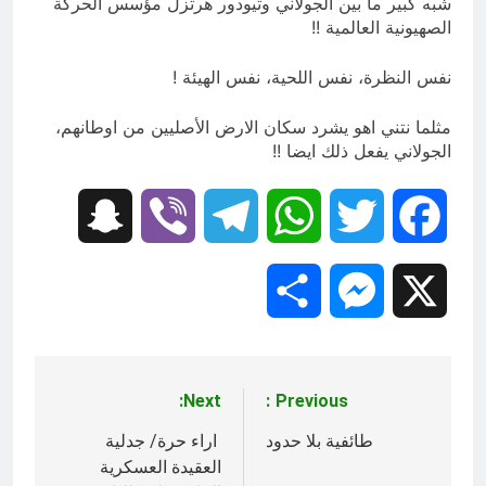
شبه كبير ما بين الجولاني وتيودور هرتزل مؤسس الحركة
الصهيونية العالمية !!
نفس النظرة، نفس اللحية، نفس الهيئة !
مثلما نتني اهو يشرد سكان الارض الأصليين من اوطانهم،
الجولاني يفعل ذلك ايضا !!
Snapchat
Viber
Telegram
WhatsApp
Twitter
Facebook
Share
Messenger
X
Next:
Previous:
تصفّح
المقالات
طائفية بلا حدود
اراء حرة/ جدلية
العقيدة العسكرية