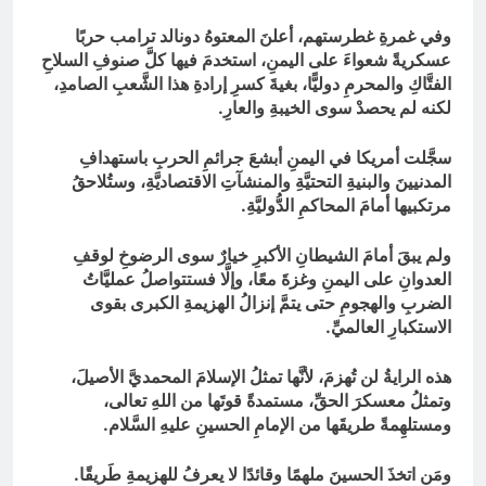
وفي غمرةِ غطرستهم، أعلنَ المعتوهُ دونالد ترامب حربًا
عسكريةً شعواءَ على اليمنِ، استخدمَ فيها كلَّ صنوفِ السلاحِ
الفتَّاكِ والمحرمِ دوليًّا، بغيةَ كسرِ إرادةِ هذا الشَّعبِ الصامدِ،
لكنه لم يحصدْ سوى الخيبةِ والعارِ.
سجَّلت أمريكا في اليمنِ أبشعَ جرائمِ الحربِ باستهدافِ
المدنيينَ والبنيةِ التحتيَّةِ والمنشآتِ الاقتصاديَّةِ، وستُلاحقُ
مرتكبيها أمامَ المحاكمِ الدُّوليَّةِ.
ولم يبقَ أمامَ الشيطانِ الأكبرِ خيارٌ سوى الرضوخِ لوقفِ
العدوانِ على اليمنِ وغزةَ معًا، وإلَّا فستتواصلُ عمليَّاتُ
الضربِ والهجومِ حتى يتمَّ إنزالُ الهزيمةِ الكبرى بقوى
الاستكبارِ العالميِّ.
هذه الرايةُ لن تُهزمَ، لأنَّها تمثلُ الإسلامَ المحمديَّ الأصيلَ،
وتمثلُ معسكرَ الحقِّ، مستمدةً قوتَها من اللهِ تعالى،
ومستلهِمةً طريقَها من الإمامِ الحسينِ عليهِ السَّلام.
ومَن اتخذَ الحسينَ ملهمًا وقائدًا لا يعرفُ للهزيمةِ طَريقًا.