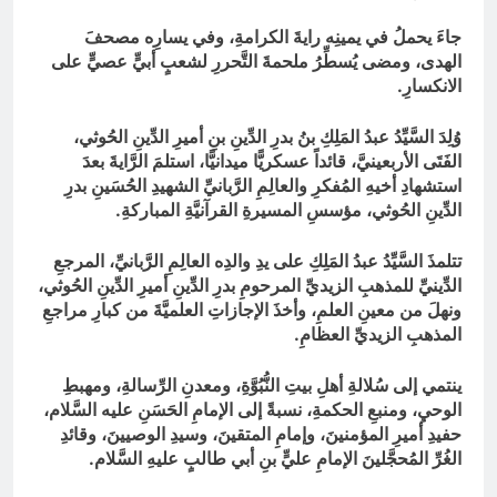
جاءَ يحملُ في يمينِه رايةَ الكرامةِ، وفي يسارِه مصحفَ
الهدى، ومضى يُسطِّرُ ملحمةَ التَّحررِ لشعبٍ أبيٍّ عصيٍّ على
الانكسارِ.
وُلِدَ السَّيِّدُ عبدُ المَلِكِ بنُ بدرِ الدِّينِ بنِ أميرِ الدِّينِ الحُوثي،
الفَتَى الأربعينيَّ، قائداً عسكريًّا ميدانيًّا، استلمَ الرَّايةَ بعدَ
استشهادِ أخيهِ المُفكرِ والعالِمِ الرَّبانيِّ الشهيدِ الحُسَينِ بدرِ
الدِّينِ الحُوثي، مؤسسِ المسيرةِ القرآنيَّةِ المباركةِ.
تتلمذَ السَّيِّدُ عبدُ المَلِكِ على يدِ والدِه العالِمِ الرَّبانيِّ، المرجعِ
الدِّينيِّ للمذهبِ الزيديِّ المرحومِ بدرِ الدِّينِ أميرِ الدِّينِ الحُوثي،
ونهلَ من معينِ العلمِ، وأخذَ الإجازاتِ العلميَّةَ من كبارِ مراجعِ
المذهبِ الزيديِّ العظامِ.
ينتمي إلى سُلالةِ أهلِ بيتِ النُّبُوَّةِ، ومعدنِ الرِّسالةِ، ومهبطِ
الوحيِ، ومنبعِ الحكمةِ، نسبةً إلى الإمامِ الحَسَنِ عليه السَّلام،
حفيدِ أميرِ المؤمنينَ، وإمامِ المتقينَ، وسيدِ الوصيينَ، وقائدِ
الغُرِّ المُحجَّلينَ الإمامِ عليٍّ بنِ أبي طالبٍ عليهِ السَّلام.