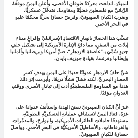
للميلادِ، اندلعت معركةُ طوفانِ الأقصى، وأعلن اليمنُ موقفَهُ
الرَّبانيَّ مع فلسطينَ قضيَّةً ومقاومةً، فتدخَّلَ عسكريًّا،
وضربَ الكيانَ الصهيونيَّ، وفرضَ حصارًا بحريًّا محكمًا عليهِ
في البحرِ الأحمرِ.
تسبَّبَ هذا الحصارُ بانهيارِ الاقتصادِ الإسرائيليِّ وإفراغِ ميناءِ
إيلاتَ من السفنِ، مما دفعَ الإدارةَ الأمريكيةَ إلى تشكيلِ حلفٍ
جديدٍ سُمِّيَ بـ”عاصفةِ الازدهارِ”، ضمَّ أمريكا وبريطانيا وألمانيا
وإيطاليا وفرنسا، بقيادةِ جوزيف بايدن.
شنَّ حلفُ الازدهارِ عدوانًا جديدًا على اليمنِ بهدفِ كسرِ
الحصارِ البحريِّ، لكنه فشلَ فشلًا ذريعًا، وأبرمت إثرَ ذلكَ
هدنةٌ مع المقاومةِ الفلسطينيَّةِ أدت إلى تبادلِ الأسرى ووقفِ
العدوانِ مؤقتًا.
غيرَ أنَّ الكيانَ الصهيونيَّ نقضَ الهدنةَ واستأنفَ عدوانهُ على
غزةَ، فعادَ اليمنُ لاستئنافِ عملياتهِ العسكريَّةِ البطوليَّةِ،
مستهدفًا حاملاتِ الطائراتِ الأمريكيةِ، والبوارجَ، والمدمِّراتِ،
والفرقاطاتِ، والأساطيلَ الأمريكيَّةَ في البحرِ الأحمرِ، وواصلَ
حصارَهُ للكيانِ الصهيونيِّ.