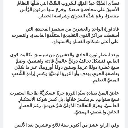
تصدَّى السَّيِّدُ عبدُ المَلِكِ للحُروبِ السِّتِّ التي شنَّها النظامُ
الأسبقُ على محافظةِ صعدةَ، وخرجَ منها مرفوعَ الرَّأسِ
منتصرًا، رغمَ شدَّةِ العدوانِ وشراسةِ الحصارِ.
قادَ ثورةَ الواحدِ والعشرينَ من سبتمبرَ المجيدَةِ، التي
أسقطت مراكزَ القوى التقليديةِ المتنفِّذةِ الفاسدةِ، وانتصرت
على أعتى شبكاتِ الفسادِ والاستبدادِ.
وبعد انتصارِ ثورةِ الحادي والعشرينَ من سبتمبرَ، تكالبت قوى
العالمِ، فتشكلَ تحالفُ دوليٌّ عالميٌّ قادته واشنطنُ، وضمَّ
سبعَ عشرةَ دولةً عربيةً وستينَ دولةً أوروبيةً، عبرَ ما سُمِّيَ
بعاصفةِ الحزمِ، بهدفِ وأدِ الثورةِ اليمنيَّةِ وكسرِ إرادةِ الشَّعبِ
اليمنيِّ العظيمِ.
خاضَ اليمنُ بقيادةِ سيِّدِ الثورةِ حربًا عسكريَّةً طاحنةً استمرت
تسعَ سنواتٍ، لم ينكسرْ خلالها، بل كسرَ شوكةَ الاستكبارِ
العالميِّ، وهزمَ التحالفَ الدَّوليَّ شرَّ هزيمةٍ، رغمَ الحصارِ
الخانقِ والقصفِ الهمجيِّ.
وفي الرابع عشرَ من أكتوبر سنةَ ثلاثةٍ وعشرينَ بعد الألفينِ