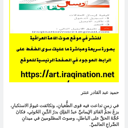
العراق له!
19 ساعة Ago
شعراء العراق الذين بقيت قبورهم في
المنافي.. ووصايا لم تُنفذ
19 ساعة Ago
حميد عبد القادر عنتر
في زمنٍ تداعت فيه قوى الطُّغيانِ، وتكاثفت غيومُ الاستكبارِ،
بزغَ نجمُ القائدِ الإيمانيِّ عبدُ المَلِكِ بدرُ الدِّينِ الحُوثي، فكانَ
حُجَّةَ الحقِّ على الباطلِ، وصوتَ المظلومينَ في ميدانِ
الصِّراعِ العالميِّ.