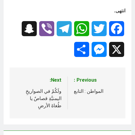
انتهى.
Snapchat
Viber
Telegram
WhatsApp
Twitter
Facebook
Share
Messenger
X
Next:
Previous:
تصفّح
المقالات
المواطن : التابع
ولَكُمْ في الصواريخِ
اليمنيَّةِ قصاصٌ يا
طُغاةَ الأرضِ