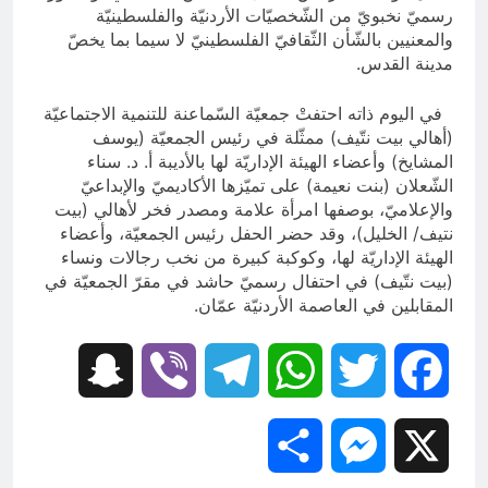
رسميّ نخبويّ من الشّخصيّات الأردنيّة والفلسطينيّة
والمعنيين بالشّأن الثّقافيّ الفلسطينيّ لا سيما بما يخصّ
مدينة القدس.
في اليوم ذاته احتفتْ جمعيّة السّماعنة للتنمية الاجتماعيّة
(أهالي بيت نتّيف) ممثّلة في رئيس الجمعيّة (يوسف
المشايخ) وأعضاء الهيئة الإداريّة لها بالأديبة أ. د. سناء
الشّعلان (بنت نعيمة) على تميّزها الأكاديميّ والإبداعيّ
والإعلاميّ، بوصفها امرأة علامة ومصدر فخر لأهالي (بيت
نتيف/ الخليل)، وقد حضر الحفل رئيس الجمعيّة، وأعضاء
الهيئة الإداريّة لها، وكوكبة كبيرة من نخب رجالات ونساء
(بيت نتّيف) في احتفال رسميّ حاشد في مقرّ الجمعيّة في
المقابلين في العاصمة الأردنيّة عمّان.
Snapchat
Viber
Telegram
WhatsApp
Twitter
Facebook
Share
Messenger
X