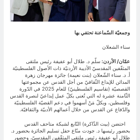
التسخيتي, من اصحاب الكساء الى
المعصوبين الاثني عشر، حجج اللات
6 ساعات Ago
مجلس حسيني (الاستجابة
للنصيحة)
6 ساعات Ago
وجمعيّة السّماعنة تحتفي بها
سناء الشعلان
عمّان/ الأردن:
سلّم د. طلال أبو عفيفة رئيس ملتقى
المثقّفين المقدسيّ الأديبة الأردنيّة ذات الأصول الفلسطينيّة
أ. د. سناء الشّعلان (بنت نعيمة) جائزة مهرجان زهرة
المدائن للإبداع الثّقافيّ من أجل القدس عن مجموعتها
القصصيّة (تقاسيم الفلسطينيّ) للعام 2025 في الدّورة
الثّامنة عشرة له التي تُعنى بكلّ عمل إبداعيّ لنصرة القدس
وفلسطين، وبكلّ مَنْ أسهموا في دعم القضيّة الفلسطينيّة
والدّفاع عن القدس من خلال أعمالهم الأدبيّة والثقافيّة.
احتضن (بيت الذّاكرة) التّابع لشبكة متاحف القدس
بحضور رئيسها د. جودت منّاع حفل تسليم الجائزة بحضور د.
طلال أبو عفيفة رئيس ملتقى المثقّفين المقدسيّ، وحضور