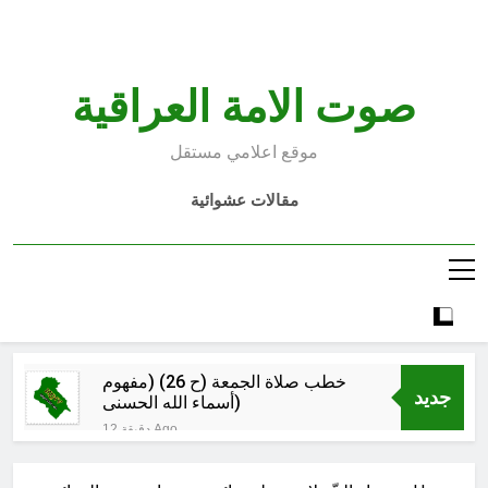
Ski
t
conten
صوت الامة العراقية
موقع اعلامي مستقل
مقالات عشوائية
خطب صلاة الجمعة (ح 26) (مفهوم
جديد
أسماء الله الحسنى)
12 دقيقة Ago
الكاتبان باقر الزبيدي ورياض سعد يحذران
من الجولاني (ح 5) (لو تغفلون عن