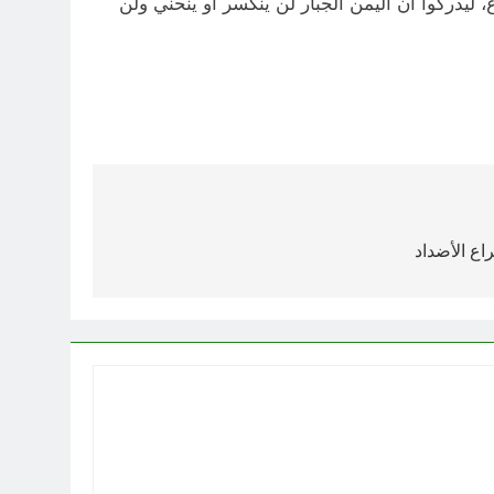
 ليدركوا أن اليمن الجبار لن ينكسر أو ينحني ولن
اع الأضداد