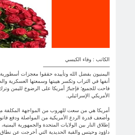
الكاتب : وفاء الكبسي
—————————————
اليمنيون بفضل الله وتأييده حققوا معجزات أسطورية تك
أنفها في التراب وتكسر هيبتها وسمعتها العسكرية والص
فاحت للجميع؛ فإجبارُ أمريكا على الرضوخ لليمن وترك 
الأمريكي الإسرائيلي.
أمريكا هي من سعت للهروب من المواجهة المكلفة مع
وأضعف قدرة الردع الأمريكية من المواصلة ودفع فاتور
إطلاق النار بين الولايات المتحدة والجمهورية اليمني
داؤود وحيتس والقبة الحديدية التي أخرجت عن نطاق ا