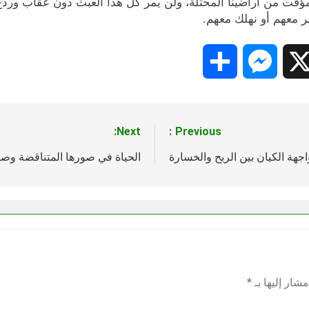
مؤقت من أراضينا المحتلة، ولن يمر كل هذا العبث دون عقاب وردع،
ر معهم أو نهلك معهم.
Share
Messenger
Snapc
X
Next:
Previous:
جهة الكيان بين الربح والخسارة
الحياة في صورها المتناقضة وصر
شار إليها بـ
*