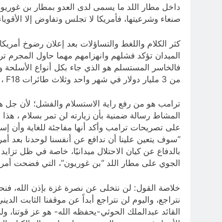
داخل مطار اللد ما يسمى لدى العدو بمطار بن غوريون
صنعاء وشرعيتها، فأمريكا لا تجلس وتفاوض إلا الأقوياء
كثر الكلام واللغط والتساؤلات بعد إعلان رضوخ أمريك
الميدان تؤكد فشلهم وانهزامهم مهما حاول المجرم تر
فالخاسر المستسلم هو الذي جاء بكل أنواع الأسلحة 
من 3 مليار دولار في شهر واحد وثلاث طائرات F18 ، وأكثر من 20 طائرة MQ-9، إذًا فالمستسلم الوحيد والفاشل هو الامريكي وعملائه.
ترامب هو من رفع راية الاستسلام والفشل؛ لأن جل هم
المشاط رسالة ضمنية بأن زيارته لن تمر بسلام ، هذا م
“سوف يتعين علينا أن ندافع عن أنفسنا لوحدنا بعد أمري
بالدفاع عن كيان الاحتلال ميدانيًا، خاصة في ظل تزا
الجوي على مطار اللد “بن غوريون”، التي فضحت أمريكا
خلاصة القول: لن نتخلى عن نصرة غزة بإذن الله، فن
نتراجع، واليوم لن نتراجع أبداً عن موقفنا الثابت الد
القائد عبدالملك الحوثي-يحفظه الله- هو عز قوتنا، و