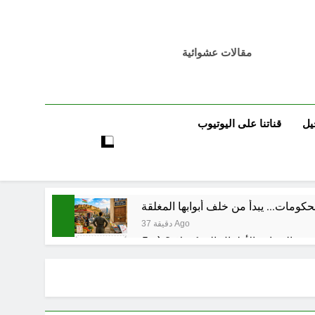
مقالات عشوائية
يل
قناتنا على اليوتيوب
كومات… يبدأ من خلف أبوابها المغلقة
37 دقيقة Ago
55 دقيقة Ago
56 دقيقة Ago