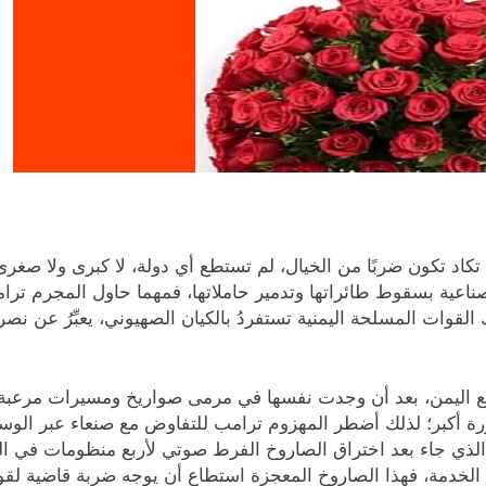
اد تكون ضربًا من الخيال، لم تستطع أي دولة، لا كبرى ولا صغرى ف
ناعية بسقوط طائراتها وتدمير حاملاتها، فمهما حاول المجرم ترام
القوات المسلحة اليمنية تستفردُ بالكيان الصهيوني، يعبِّرُ عن نص
 اليمن، بعد أن وجدت نفسها في مرمى صواريخ ومسيرات مرعبة غ
ة أكبر؛ لذلك أضطر المهزوم ترامب للتفاوض مع صنعاء عبر الوساطة
ة، الذي جاء بعد اختراق الصاروخ الفرط صوتي لأربع منظومات في الك
لخدمة، فهذا الصاروخ المعجزة استطاع أن يوجه ضربة قاضية لقوات