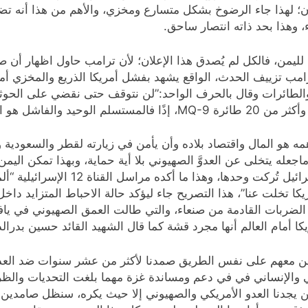
؛ لهذا جاء الرضوخ بشكل متسارع ومخزي، والأهم من هذا أنه تضم
، وهذا بحد ذاته انتصار ساحق.
ا لليمن، فالكل لم يُصدق هذا الإعلان؛ لأن ترامب حاول اظهار أ
امب تزييف الحدث، الواقع يشهد بفشل أمريكا الذريع والمخزي أما
والطائرات وقال بالحرف الواحد:”لن نتوقف حتى نقضي على الحوثي
ه هو المال واقتصاد بلاده وأن يأمن في زيارته لقطر والسعودية 
اجعله يتخلى عن العدوَّ الصهيوني بلا أية حماية، وبهذا تمكن الي
على تصريحات ترامب وأكد أنها مفاجئة لل
كا تخلت عنا”، هذا التصريح جاء ليؤكد حالة الاحباط المتزايد داخل
يد الضربات القادمة من صنعاء، والتي طالت العمق الصهيوني في يا
 أمام العالم أنها مجرد قشة كما قال الشهيد القائد حسين بدرالد
حن معهم على نفس الطريق صمدنا لأكثر من عشر سنوات ضد العدوان
يني والإنساني في في دعم ومساندة غزة مهما بلغت التحديات والظروف
لن يجدنا العدو الأمريكي والصهيوني إلا حيث يكره، سنظل صامدين 