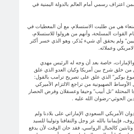
ن اعتراف رسمي أمام العالم بالدولة اليمنية في
ن صنعاء هي من طلبت الاستسلام، مع أن المعطيات في
م القوات المسلحة، وأنهم من هرولوا للاستسلام،
ين” ولم يحقق أي شيء يُذكر، وهو الذي خسر أكثر
والإمارات، خاصة بعد أن وجه له الرئيس مهدي
من من خلق شرخ بين أمريكا وكيان العدو الذي علق
غاية وأن إسرائيل تُركت وحدها، وهذا ما أكده مراسل القناة 12 الإسرائيلية “ألموغ بوكير” الذي علق على تصريح ترامب بالقول:
 الأوساط الصهيونية من تراجع الالتزام الأميركي
فا المحتلة “تل أبيب” وحيفا وعسقلان وفرض الحصار
ين الحوثي-رضوان الله عليه .
 الأمريكي السعودي الإماراتي على بلادنا ولم
، فإيماننا بالله عز وجل والتفافنا وتولينا للسيد
وثابتين كالجبال الرواسي، فقد حان الوقت لأن يدفع