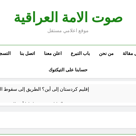
صوت الامة العراقية
موقع اعلامي مستقل
 مقالة
من نحن
باب التبرع
اعلن معنا
اتصل بنا
التسج
حسابنا على التيكتوك
إقليم كردستان إلى أين؟ الطريق إلى سقوط الح
كتابات رد عن لماذا أخذ الحسين معه النساء والأطفال الى كربلاء؟ (ح 5)
وتضخم الذات التعويضي
احياء ليلة الجمعة (نعمة بالكسر والفتح، نعمة ونعمت، نعمة ونعيم)
ساعة واحدة Ago
 للتوازنات الإقليمية
مشروع إنساني .. بدأ بكرتونة أدوية مجانية وانتهى بـ”صيدليات”خيرية !