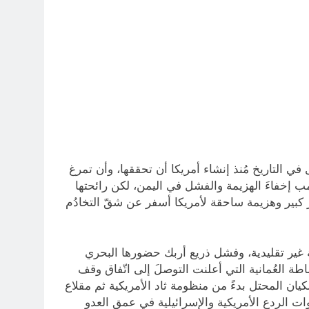
ي التاريخ مُنذ إنشاء أمريكا أن تحققها، وأن تمرغ
ب إخفاءَ الهزيمة والفشل في اليمن، لكن رائحتها
ر كبير وهزيمة ساحقة لأمريكا أسفر عن شقّ التخادُم
ير تقليدية، وفشل ذريع أربك حضورها البحري
 العُمانية التي أعلنت التوصلَ إلى اتّفاق وقف
يان المحتل بدءً من منظومة ثاد الأمريكية ثم مقلاع
 الردع الأمريكية والإسرائيلية في عمق العدو