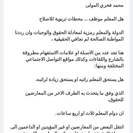
ودور دائرته العائلية في الحرب والاحتلال
محمد فخري المولى
وعمليات النهب
10 ساعات Ago
السابع من آب يوم الشهيد الأشوري قيم
هل المعلم موظف … محطات تربوية للاصلاح
الشهادة عند الأشوريين ودور الشهيد في
صناعة التاريخ
10 ساعات Ago
الدولة والمعلم رمزية لمعادلة الحقوق والوجبات وان رددنا
المواطنة الصالحة لم نجافي الحقيقية ،
هنا تجد عدد من الاسىلة او علامات الاستفهام مطروقة
بالشارع واللقاءات وكذلك مواقع التواصل الاجتماعي
المختلفة ومنها:
هل يستحق المعلم راتبه او يستحق زيادة لراتبه،
الذي وفق ما يتحدث به الطرف الاخر من المعارضين
للحقوق،
ان دوام المعلم ثلاث او اربع ساعات.
انتقل البعض من المعارضين او غير المؤيدين او الداعمين الى