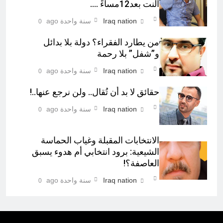
النت بعد12مساءً ….
Iraq nation
سنة واحدة ago
0
من يطارد الفقراء؟ دولة بلا بدائل
و”شفل” بلا رحمة
Iraq nation
سنة واحدة ago
0
حقائق لا بد أن تُقال.. ولن نرجع عنها..!
Iraq nation
سنة واحدة ago
0
الانتخابات المقبلة وغياب الحماسة
الشيعية: برود انتخابي أم هدوء يسبق
العاصفة؟!
Iraq nation
سنة واحدة ago
0