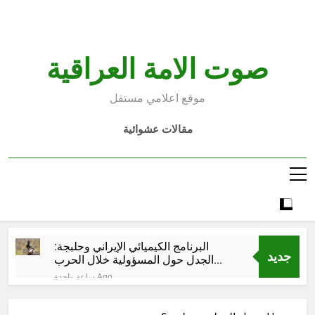
Ski
t
conten
صوت الامة العراقية
موقع اعلامي مستقل
مقالات عشوائية
البرنامج الكيميائي الإيراني وحلبجة:
جديد
الجدل حول المسؤولية خلال الحرب
الإيرانية–العراقية
ساعة واحدة Ago
قراءة تحليليّة في الأبعاد القانونيّة
والسياسيّة للأتفاق الإطاري